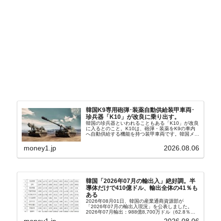
韓国K9専用砲弾･装薬自動供給装甲車両･
珍兵器「K10」が改良に乗り出す。
韓国の珍兵器といわれることもある「K10」が改良
に入るとのこと。K10は、砲弾・装薬をK9の車内
へ自動供給する機能を持つ装甲車両です。韓国メデ
ィア『Chosun Biz』が報じていますので、同記事
から以下に一部を引きます。2005年に初めて...
money1.jp
2026.08.06
韓国「2026年07月の輸出入」絶好調。半
導体だけで410億ドル、輸出全体の41％も
ある
2026年08月01日、韓国の産業通商資源部が
「2026年07月の輸出入現況」を公表しました。
2026年07月輸出：988億8,700万ドル（62.8％）
輸入：685億6,300万ドル（26.5％）貿易収支：