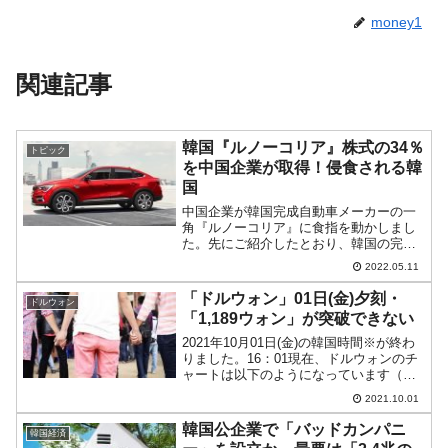
money1
関連記事
韓国『ルノーコリア』株式の34％
トピック
を中国企業が取得！侵食される韓
国
中国企業が韓国完成自動車メーカーの一
角『ルノーコリア』に食指を動かしまし
た。先にご紹介したとおり、韓国の完成
自動車メーカーは『現代自動車』『起亜
2022.05.11
自動車』の勝ち組、『韓国GM』『ルノー
コリア』『双竜自動車』の負け組に分け
「ドルウォン」01日(金)夕刻・
ドルウォン
られます。『韓国GM』...
「1,189ウォン」が突破できない
2021年10月01日(金)の韓国時間※が終わ
りました。16：01現在、ドルウォンのチ
ャートは以下のようになっています（チ
ャートは『Investing.com』より引用）。
2021.10.01
ウォン安圧力は強いのですが、突破でき
ません。現在のところ「1ドル＝1...
韓国公企業で「バッドカンパニ
韓国経済