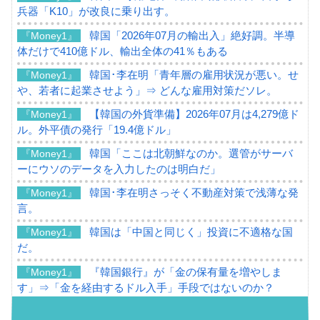
兵器「K10」が改良に乗り出す。
韓国「2026年07月の輸出入」絶好調。半導
『Money1』
体だけで410億ドル、輸出全体の41％もある
韓国･李在明「青年層の雇用状況が悪い。せ
『Money1』
や、若者に起業させよう」⇒ どんな雇用対策だソレ。
【韓国の外貨準備】2026年07月は4,279億ド
『Money1』
ル。外平債の発行「19.4億ドル」
韓国「ここは北朝鮮なのか。選管がサーバ
『Money1』
ーにウソのデータを入力したのは明白だ」
韓国･李在明さっそく不動産対策で浅薄な発
『Money1』
言。
韓国は「中国と同じく」投資に不適格な国
『Money1』
だ。
『韓国銀行』が「金の保有量を増やしま
『Money1』
す」⇒「金を経由するドル入手」手段ではないのか？
韓国･外為取引量「1日当たり1,214.4億ド
『Money1』