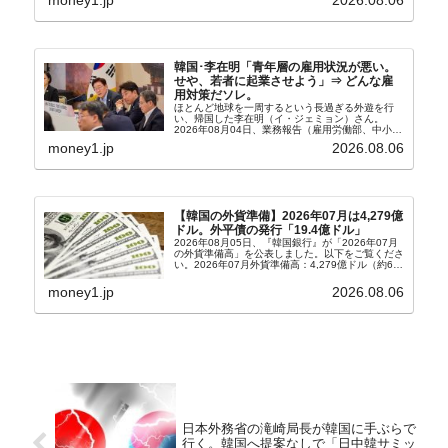
money1.jp
2026.08.06
303億2,400万ドル2026...
韓国･李在明「青年層の雇用状況が悪い。
せや、若者に起業させよう」⇒ どんな雇
用対策だソレ。
ほとんど地球を一周するという長過ぎる外遊を行
い、帰国した李在明（イ・ジェミョン）さん。
2026年08月04日、業務報告（雇用労働部、中小ベ
ンチャー企業部、公正取引委員会）を主催。この席
money1.jp
2026.08.06
上、韓国大統領に成りおおせた李在明（イ・ジェミ
ョン）さん...
【韓国の外貨準備】2026年07月は4,279億
ドル。外平債の発行「19.4億ドル」
2026年08月05日、『韓国銀行』が「2026年07月
の外貨準備高」を公表しました。以下をご覧くださ
い。2026年07月外貨準備高：4,279億ドル（約67
兆4,456億円）※前月比：+6億ドル＜＜内訳＞＞
⇒Securities：3,80...
money1.jp
2026.08.06
日本外務省の滝崎局長が韓国に手ぶらで
行く。韓国へ提案なしで「日中韓サミッ