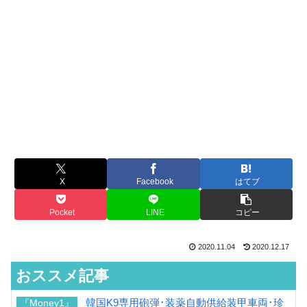
X
Facebook
はてブ
Pocket
LINE
コピー
2020.11.04
2020.12.17
おススメ記事
韓国K9専用砲弾･装薬自動供給装甲車両･珍
『Money1』