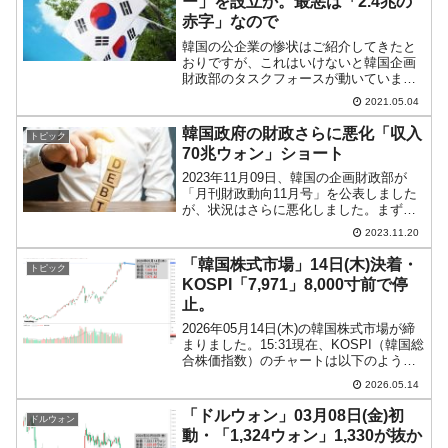
ー」を設立か。最悪は「2.4兆の
赤字」なので
韓国の公企業の惨状はご紹介してきたと
おりですが、これはいけないと韓国企画
財政部のタスクフォースが動いていま
す。特に、李明博（イ・ミョンバク）大
2021.05.04
統領時代に資源調達に動いた公企業が二
進も三進もいかなくなっていますので、
韓国政府の財政さらに悪化「収入
トピック
なんとかしなければなりませ...
70兆ウォン」ショート
2023年11月09日、韓国の企画財政部が
「月刊財政動向11月号」を公表しました
が、状況はさらに悪化しました。まず、
以下をご覧ください。2023年01～09月累
2023.11.20
計収入：436.3兆ウォン支出：467.5兆ウ
ォン統合財政収支：-31.2兆ウォ...
「韓国株式市場」14日(木)決着・
トピック
KOSPI「7,971」8,000寸前で停
止。
2026年05月14日(木)の韓国株式市場が締
まりました。15:31現在、KOSPI（韓国総
合株価指数）のチャートは以下のように
なっています（チャートは
2026.05.14
『Investing.com』より引用）。最高値は
「7,991.04」で終値は「7,97...
「ドルウォン」03月08日(金)初
ドルウォン
動・「1,324ウォン」1,330が抜か