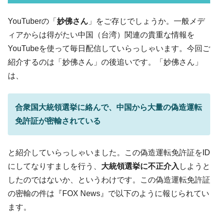
ル」まで拡大 ⇒ 海外資金の動きに強く左右される状態
韓国･帰ってきた李在明。李在明を支持しな
YouTuberの「
妙佛さん
」をご存じでしょうか。一般メデ
『Money1』
い「50.5％」に上昇
ィアからは得がたい中国（台湾）関連の貴重な情報を
韓国大統領府ボンクラ政策室長が告発され
『Money1』
YouTubeを使って毎日配信していらっしゃいます。今回ご
た ⇒ 国家が行った恐るべき株価操作であり、空前の国政壟
紹介するのは「妙佛さん」の後追いです。「妙佛さん」
断
は、
韓国･警察職員が「丸刈りになって抗議活
『Money1』
動」
合衆国大統領選挙に絡んで、中国から大量の偽造運転
中国だけが鉄鋼輸出を異常増加させる ⇒ 中
『Money1』
免許証が密輸されている
国の過剰生産が世界を蝕む。
韓国製造業「半導体絶好調」のウラで他業
『Money1』
種は全般的「不調」⇒ PSIが示す現況は決して良くない。
と紹介していらっしゃいました。この偽造運転免許証をID
【米韓激突案件】韓国消費者院が『クーパ
『Money1』
にしてなりすましを行う、
大統領選挙に不正介入
しようと
ン』1人当たり賠償10万ウォンを認定 ⇒ 総額3兆7,000億
したのではないか、というわけです。この偽造運転免許証
韓国で猛暑。南東部では干ばつ
『Money1』
の密輸の件は『FOX News』で以下のように報じられてい
ます。
韓国型イージス搭載の次世代駆逐艦
『Money1』