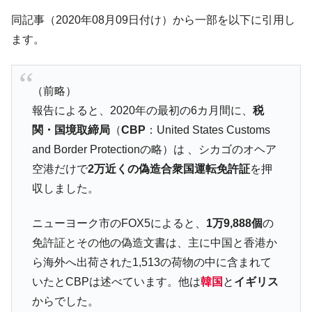
「KDDX」1番艦、2032年竣工と公示
同記事（2020年08月09日付け）から一部を以下に引用し
【対日本円】ウォン安が急進！ 日米の協調
『Money1』
ます。
に韓国がいっちょがみしたのでは。
韓国政府『BYD』車への補助金を全廃 ⇒ 実
『Money1』
は韓国で『BYD』車は売れている。6カ月で対前年同期比
（前略）
1.9倍！
報告によると、2020年の最初の6カ月間に、
税
在韓米国大使スティールが着韓！⇒ さっそ
『Money1』
関・国境取締局
（
CBP
：United States Customs
く空港に詰めかけ「出て行け！」「極右勢力」のプラカー
ドを掲げる「在韓反米勢力」
and Border Protectionの略）は 、シカゴのオヘア
空港だけで
2万近くの偽造合衆国運転免許証
を押
韓国政府「2035年までに18.4GW規模のAIデ
『Money1』
ータセンター整備」⇒ だから無理だってば。
収しました。
JPモルガン「韓国レバレッジETFの清算は
『Money1』
ニューヨーク市のFOX5によると、
1万9,888個
の
ほぼ終わった」
免許証とその他の偽造文書は、主に中国と香港か
韓国『国民年金公団』株価暴落で200兆蒸
『Money1』
ら海外へ出荷された1,513の荷物の中に含まれて
発。
いたとCBPは述べています。他は
韓国
と
イギリス
韓国政府「ニセＫ-ブランドを通報しようキ
『Money1』
からでした。
ャンペーン」⇒ あの名物教授も登場！