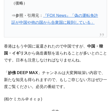
（後略）
韓国「橋が落ちました」⇒ 耐久性「なさす
『Money1』
ぎ」では。
⇒参照・引用元：
『FOX News』「偽の運転免許
韓国鉄鋼最大手『POSCO』ズブズブ沈む。
『Money1』
証が中国や他の国から合衆国に殺到している」
営業利益80.2％も減少
米国下院「韓国の公務員個人をターゲット
『Money1』
にぶん殴る法案」提出！⇒ クーパン問題は合衆国企業に対
する差別。許してはおかぬ
香港はもう中国に返還されたので中国ですが、
中国・韓
韓国ボンクラ政策室長･金容範、株価暴落に
『Money1』
国・イギリス
から偽造書類を送られることが多いとのこと
他人事のような発言。
です。日本も注意しなければなりませんね。
韓国半導体『SKハイニックス』2026年2Qの
『Money1』
業績「史上最高益」当期純利益は前年同期比13.4倍に。
「
妙佛 DEEP MAX
」チャンネルは大変興味深い内容で、
韓国･加徳島新国際空港「またも暗礁」の危
『Money1』
新たな知見も得られますので、もしご存じない方はぜひ一
機 ⇒ 10.7兆では損が出るからできない。
度ご覧ください。必見の番組です。
【速報】韓国株式市場の暴落・本日07月29
『Money1』
日(水)もサイドカー・サーキットブレイカーの二段コンボ
(柏ケミカル＠ｄｃｐ)
発動！