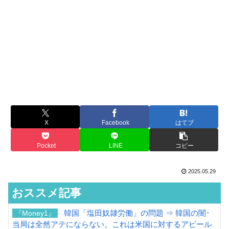
X
Facebook
はてブ
Pocket
LINE
コピー
2025.05.29
おススメ記事
韓国「塩田奴隷労働」の問題 ⇒ 韓国の闇･
『Money1』
当局は全然アテにならない。これは米国に対するアピール