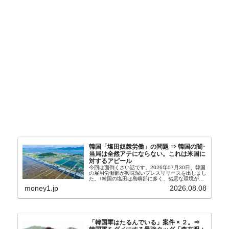
韓国「塩田奴隷労働」の問題 ⇒ 韓国の闇･
当局は全然アテにならない。これは米国に
対するアピール
今回は面倒くさい話です。2026年07月30日、韓国
の雇用労働部が興味深いプレスリリースを出しまし
た。↑韓国の塩田は島嶼部に多く、劣悪な環境が一
般に見られることが少ないため、事件の発覚を妨げ
money1.jp
2026.08.08
たといわれます（後述）。これは、いわゆる「塩田
奴隷...
「韓国軍はたるんでいる」案件 × ２。⇒