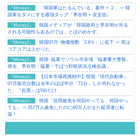
「韓国軍はたるんでいる」案件 × ２。⇒ 韓
『Money1』
国軍をダメにする最強タッグ「李在明 + 安圭伯」
韓国メディアが「韓国政府と李在明が吊る
『Money1』
される可能性もあるのでは」とほのめかす。
韓国07月･物価指数「2.8％」に低下 ⇒ 実は
『Money1』
コアコアは上がった。
韓国･猛暑でソウル市全域「猛暑重大警報」
『Money1』
発令。李在明「猛暑・干ばつ対処状況点検会議」
【日本市場再挑戦中】韓国『現代自動車』
『Money1』
07月販売台数は去年のほぼ半分「71台」しか売れなかっ
た。『起亜』は9台だけ
韓国「信用赦免を何回やっても、何回やっ
『Money1』
ても」⇒ 257万人赦免したのに60万人がまた延滞者に転
落！
韓国K9専用砲弾･装薬自動供給装甲車両･珍
『Money1』
兵器「K10」が改良に乗り出す。