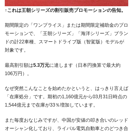
に韓国がいっちょがみしたのでは。
↑これは王朝シリーズの割引販売プロモーションの告知。
韓国政府『BYD』車への補助金を全廃 ⇒ 実
『Money1』
は韓国で『BYD』車は売れている。6カ月で対前年同期比
期間限定の「ワンプライス」または期間限定補助金のプロ
1.9倍！
モーションで、「王朝シリーズ」「海洋シリーズ」ブラン
在韓米国大使スティールが着韓！⇒ さっそ
『Money1』
ドの計22車種、スマートドライブ版（智駕版）モデルが
く空港に詰めかけ「出て行け！」「極右勢力」のプラカー
対象です。
ドを掲げる「在韓反米勢力」
韓国政府「2035年までに18.4GW規模のAIデ
『Money1』
最高割引額は
5.3万元
に達します（日本円換算で最大約
ータセンター整備」⇒ だから無理だってば。
106万円）。
JPモルガン「韓国レバレッジETFの清算は
『Money1』
ほぼ終わった」
なぜ突然こんなことを始めたかというと、はっきり言えば
韓国『国民年金公団』株価暴落で200兆蒸
『Money1』
「在庫処分」です。期初の1,160億元から03月31日時点の
発。
1,544億元まで在庫が33％増加しています。
韓国政府「ニセＫ-ブランドを通報しようキ
『Money1』
ャンペーン」⇒ あの名物教授も登場！
また毎度おなじみですが、中国が安値の叩き合いのレッド
韓国「橋が落ちました」⇒ 耐久性「なさす
『Money1』
オーシャン化しており、ライバル電気自動車とのどつき合
ぎ」では。