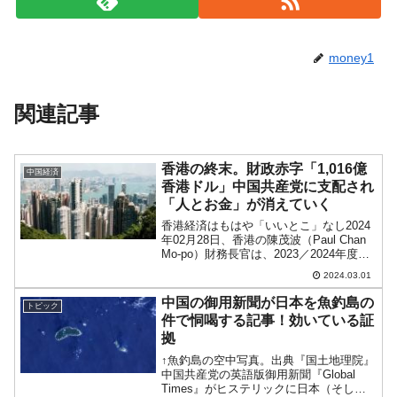
money1
関連記事
香港の終末。財政赤字「1,016億
中国経済
香港ドル」中国共産党に支配され
「人とお金」が消えていく
香港経済はもはや「いいとこ」なし2024
年02月28日、香港の陳茂波（Paul Chan
Mo-po）財務長官は、2023／2024年度※
の財政収支が「-1,016香港ドル」になる
2024.03.01
と公表。次期2024／25年度は「-481億香
港ドル」になる...
中国の御用新聞が日本を魚釣島の
トピック
件で恫喝する記事！効いている証
拠
↑魚釣島の空中写真。出典『国土地理院』
中国共産党の英語版御用新聞『Global
Times』がヒステリックに日本（そして