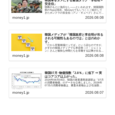
韓国軍をダメにする最強タッグ「李在明 +
安圭伯」
弱将のもとに強兵なし――といわれます。韓国国防
部のTopは現在、Money1でもしつこくご紹介して
きたボンクラの安圭伯（アン・ギュベク）さんで
す。↑経済的無知蒙昧な李在明（イ・ジェミョン）
money1.jp
2026.08.08
さんと「韓国初の文官上がり」の国防部長官安圭伯
（アン...
韓国メディアが「韓国政府と李在明が吊る
される可能性もあるのでは」とほのめか
す。
「だから官製相場だってば」という話なのですが、
さすがの韓国メディアでも李在明（イ・ジェミョ
ン）さんと愉快な仲間たちを非難する記事が出るよ
うになっています。もちろん株価の暴落についてで
money1.jp
2026.08.08
『朝鮮日報』に面白い記事が出ています。「東西南
北」というコ...
韓国07月･物価指数「2.8％」に低下 ⇒ 実
はコアコアは上がった。
2026年08月04日、韓国の産業通商資源部は「07月
の消費者物価」のデータを公表しました。2026年
07月の消費者物価は、農畜水産物および石油類の
上昇率が鈍化したことなどにより、前年同月比
2.8％上昇（06月は3.2％）となり、上昇率は前...
money1.jp
2026.08.07