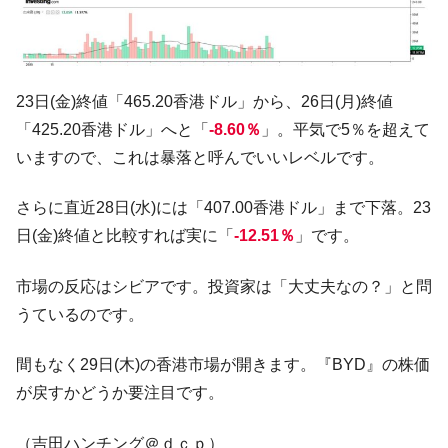
全て勝つといくら？ 競馬GI競走で勝利騎手がもら
Fact1
える賞金とは？
平成仮面ライダーの意外すぎるモチーフとは？
Fact1
発表から2日で大崩壊、鳴かず飛ばずに終わりそう
Fact1
23日(金)終値「465.20香港ドル」から、26日(月)終値
なスーパーリーグとは？
「425.20香港ドル」へと「
-8.60％
」。平気で5％を超えて
日本人マスターズ挑戦の歴史。松山以前に最高位
Fact1
いますので、これは暴落と呼んでいいレベルです。
だった選手とは？
甲子園通算本塁打、最多の清原に次いで多く打っ
Fact1
さらに直近28日(水)には「407.00香港ドル」まで下落。23
ている意外な選手とは？
日(金)終値と比較すれば実に「
-12.51％
」です。
セレクトセールの高額取引馬が稼いだ金額とは？
Fact1
市場の反応はシビアです。投資家は「大丈夫なの？」と問
うているのです。
間もなく29日(木)の香港市場が開きます。『BYD』の株価
が戻すかどうか要注目です。
（吉田ハンチング＠ｄｃｐ）