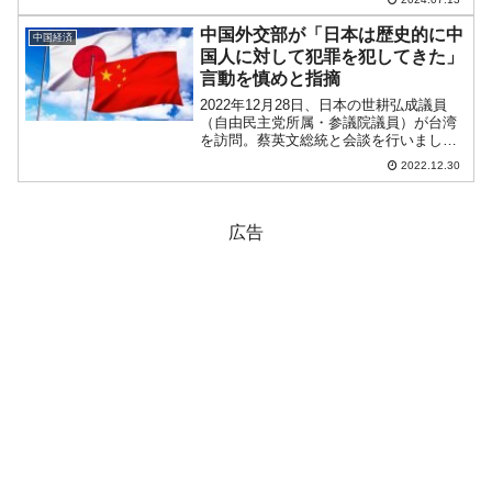
(Foreign currency reserves)対前月
比：-9...
中国外交部が「日本は歴史的に中
中国経済
国人に対して犯罪を犯してきた」
言動を慎めと指摘
2022年12月28日、日本の世耕弘成議員
（自由民主党所属・参議院議員）が台湾
を訪問。蔡英文総統と会談を行いました
が、蔡英文総統は日本の国家安全保障戦
2022.12.30
略など安保3文書改定について評価し、
「力による現状変更を試みようとする者
に明確で強力な抑止...
広告