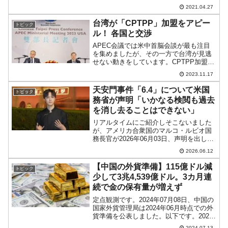
アメリカ合衆国）を非難しております。
2021.04.27
今に始まったことではありませんが、し
かし、菅首相と合衆国バイデン大統領の
台湾が「CPTPP」加盟をアピー
トピック
共同宣言以降...
ル！ 各国と交渉
APEC会議では米中首脳会談が最も注目
を集めましたが、その一方で台湾が見逃
せない動きをしています。CPTPP加盟に
向け、APEC会議に併せて鄧振中台湾首
2023.11.17
席貿易交渉官が渡米。各国と交渉を行っ
ているのです。2023年11月15日、その鄧
天安門事件「6.4」について米国
トピック
振中さん...
務省が声明「いかなる検閲も過去
を消し去ることはできない」
リアルタイムにご紹介しそこないました
が、アメリカ合衆国のマルコ・ルビオ国
務長官が2026年06月03日、声明を出して
いますので、ご紹介しておきます。
2026.06.12
「89.6.4」また「6.4」「64」と略される
こともある、いわゆる「天安門事件」に
【中国の外貨準備】115億ドル減
トピック
ついての...
少して3兆4,539億ドル。3カ月連
続で金の保有量が増えず
定点観測です。2024年07月08日、中国の
国家外貨管理局は2024年06月時点での外
貨準備を公表しました。以下です。2024
年06月外汇储备……3兆2,223.58億ドル
2024.07.13