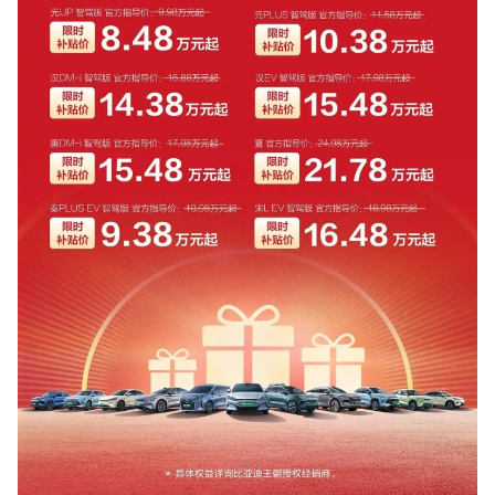
『Money1』
い「50.5％」に上昇
韓国大統領府ボンクラ政策室長が告発され
『Money1』
た ⇒ 国家が行った恐るべき株価操作であり、空前の国政壟
断
韓国･警察職員が「丸刈りになって抗議活
『Money1』
動」
中国だけが鉄鋼輸出を異常増加させる ⇒ 中
『Money1』
国の過剰生産が世界を蝕む。
韓国製造業「半導体絶好調」のウラで他業
『Money1』
種は全般的「不調」⇒ PSIが示す現況は決して良くない。
【米韓激突案件】韓国消費者院が『クーパ
『Money1』
ン』1人当たり賠償10万ウォンを認定 ⇒ 総額3兆7,000億
韓国で猛暑。南東部では干ばつ
『Money1』
韓国型イージス搭載の次世代駆逐艦
『Money1』
「KDDX」1番艦、2032年竣工と公示
【対日本円】ウォン安が急進！ 日米の協調
『Money1』