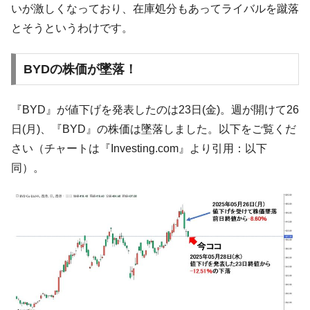
いが激しくなっており、在庫処分もあってライバルを蹴落
韓国鉄鋼最大手『POSCO』ズブズブ沈む。
『Money1』
とそうというわけです。
営業利益80.2％も減少
米国下院「韓国の公務員個人をターゲット
『Money1』
BYDの株価が墜落！
にぶん殴る法案」提出！⇒ クーパン問題は合衆国企業に対
する差別。許してはおかぬ
『BYD』が値下げを発表したのは23日(金)。週が開けて26
韓国ボンクラ政策室長･金容範、株価暴落に
『Money1』
他人事のような発言。
日(月)、『BYD』の株価は墜落しました。以下をご覧くだ
さい（チャートは『Investing.com』より引用：以下
韓国半導体『SKハイニックス』2026年2Qの
『Money1』
業績「史上最高益」当期純利益は前年同期比13.4倍に。
同）。
日本の誇る海洋資源調査船『白嶺』は先進技術の
Fact1
塊！
夏の甲子園、優勝校を最も多く輩出している都道
Fact1
府県とは？
今話題の「楽天ライオンズ」とは？
Fact1
奇跡の毛色「白毛馬」とは？
Fact1