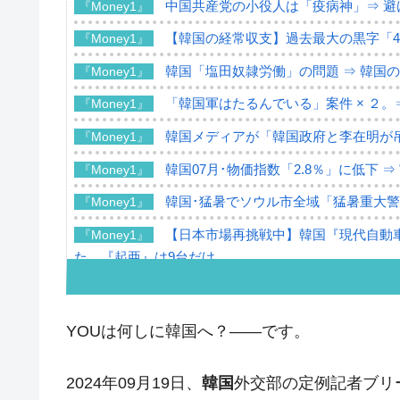
中国共産党の小役人は「疫病神」⇒ 避
『Money1』
【韓国の経常収支】過去最大の黒字「49
『Money1』
韓国「塩田奴隷労働」の問題 ⇒ 韓国
『Money1』
「韓国軍はたるんでいる」案件 × ２。
『Money1』
韓国メディアが「韓国政府と李在明が
『Money1』
韓国07月･物価指数「2.8％」に低下 
『Money1』
韓国･猛暑でソウル市全域「猛暑重大
『Money1』
【日本市場再挑戦中】韓国『現代自動車
『Money1』
た。『起亜』は9台だけ
韓国「信用赦免を何回やっても、何回や
『Money1』
落！
YOUは何しに韓国へ？――です。
韓国K9専用砲弾･装薬自動供給装甲車両
『Money1』
韓国「2026年07月の輸出入」絶好調
『Money1』
2024年09月19日、
韓国
外交部の定例記者ブリ