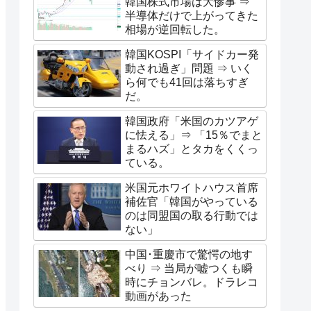
韓国株式市場は大惨事 ⇒
半導体だけで上がってきた
相場が逆回転した。
韓国KOSPI「サイドカー発
動され過ぎ」問題 ⇒ いく
ら何でも41回は落ちすぎ
だ。
韓国政府「米国のカツアゲ
に怯える」⇒ 「15％でまと
まるハズ」とタカをくくっ
ている。
米国元ホワイトハウス首席
補佐官「韓国がやっている
のは同盟国の取る行動では
ない」
中国･重慶市で驚愕の地す
べり ⇒ 当局が嘘つくも瞬
時にチョンバレ。ドラレコ
動画があった