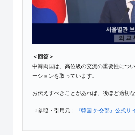
【米韓激突案件】韓国消費者院が『クーパ
『Money1』
韓国で猛暑。南東部では干ばつ
『Money1』
韓国型イージス搭載の次世代駆逐艦「KD
『Money1』
【対日本円】ウォン安が急進！ 日米
『Money1』
韓国政府『BYD』車への補助金を全廃 
『Money1』
＜回答＞
1.9倍！
中韓両国は、高位級の交流の重要性につ
在韓米国大使スティールが着韓！⇒ 
『Money1』
ーションを取っています。
ドを掲げる「在韓反米勢力」
韓国政府「2035年までに18.4GW規
『Money1』
お伝えすべきことがあれば、後ほど適切
JPモルガン「韓国レバレッジETFの
『Money1』
⇒参照・引用元：
『韓国 外交部』公式サイ
韓国『国民年金公団』株価暴落で200
『Money1』
韓国政府「ニセＫ-ブランドを通報しよ
『Money1』
日本の誇る海洋資源調査船『白嶺』は先進技
Fact1