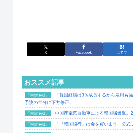
X
Facebook
はてブ
おススメ記事
「韓国経済は3％成長するから雇用も強い
『Money1』
予測の半分に下方修正。
中国産電気自動車による韓国猛爆撃。202
『Money1』
「『韓国銀行』は金を買います」公式
『Money1』