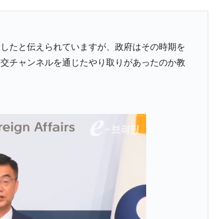
。せや、若者に起業させよう」⇒ どんな雇用対策だソレ。
79億ドル。外平債の発行「19.4億ドル」
ーバーにウソのデータを入力したのは明白だ」
示したと伝えられていますが、政府はその時期を
薄な発言。
外交チャンネルを通じたやり取りがあったのか教
な国だ。
）
ます」⇒「金を経由するドル入手」手段ではないのか？
4億ドル」まで拡大 ⇒ 海外資金の動きに強く左右される状態
ない「50.5％」に上昇
れた ⇒ 国家が行った恐るべき株価操作であり、空前の国政
議活動」
⇒ 中国の過剰生産が世界を蝕む。
業種は全般的「不調」⇒ PSIが示す現況は決して良くない。