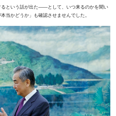
するという話が出た――として、いつ来るのかを聞い
都道府県とは？
が本当かどうか」も確認させませんでした。
がもらえる賞金とは？
？
りそうなスーパーリーグとは？
高位だった選手とは？
打っている意外な選手とは？
は？