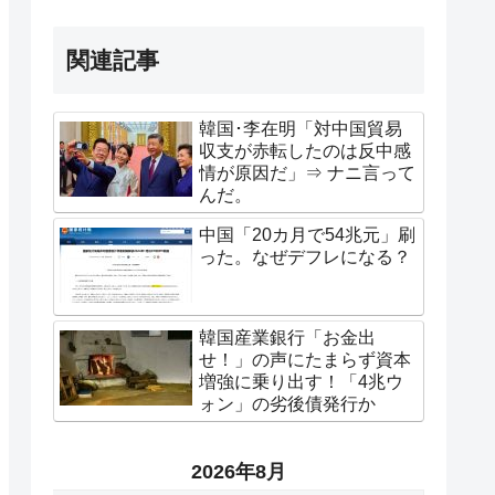
関連記事
韓国･李在明「対中国貿易
収支が赤転したのは反中感
情が原因だ」⇒ ナニ言って
んだ。
中国「20カ月で54兆元」刷
った。なぜデフレになる？
韓国産業銀行「お金出
せ！」の声にたまらず資本
増強に乗り出す！「4兆ウ
ォン」の劣後債発行か
2026年8月