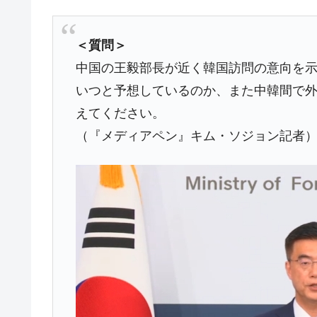
韓国･李在明「青年層の雇用状況が悪い
『Money1』
【韓国の外貨準備】2026年07月は4,2
『Money1』
＜質問＞
韓国「ここは北朝鮮なのか。選管がサ
『Money1』
中国の王毅部長が近く韓国訪問の意向を
韓国･李在明さっそく不動産対策で浅
『Money1』
いつと予想しているのか、また中韓間で
韓国は「中国と同じく」投資に不適格
『Money1』
えてください。
（『メディアペン』キム・ソジョン記者
『韓国銀行』が「金の保有量を増やし
『Money1』
韓国･外為取引量「1日当たり1,214.
『Money1』
韓国･帰ってきた李在明。李在明を支持し
『Money1』
韓国大統領府ボンクラ政策室長が告発さ
『Money1』
壟断
韓国･警察職員が「丸刈りになって抗
『Money1』
中国だけが鉄鋼輸出を異常増加させる 
『Money1』
韓国製造業「半導体絶好調」のウラで他
『Money1』