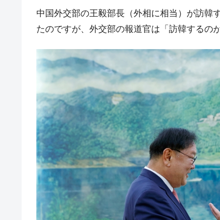
中国外交部の王毅部長（外相に相当）が訪韓
夏の甲子園、優勝校を最も多く輩出している
Fact1
たのですが、外交部の報道官は「訪韓するの
今話題の「楽天ライオンズ」とは？
Fact1
奇跡の毛色「白毛馬」とは？
Fact1
全て勝つといくら？ 競馬GI競走で勝利騎手
Fact1
平成仮面ライダーの意外すぎるモチーフとは
Fact1
発表から2日で大崩壊、鳴かず飛ばずに終わ
Fact1
日本人マスターズ挑戦の歴史。松山以前に最
Fact1
甲子園通算本塁打、最多の清原に次いで多く
Fact1
セレクトセールの高額取引馬が稼いだ金額と
Fact1