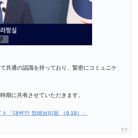
ン』1人当たり賠償10万ウォンを認定 ⇒ 総額3兆7,000億
DX」1番艦、2032年竣工と公示
の協調に韓国がいっちょがみしたのでは。
⇒ 実は韓国で『BYD』車は売れている。6カ月で対前年同期比
いて共通の認識を持っており、緊密にコミュニケ
さっそく空港に詰めかけ「出て行け！」「極右勢力」のプラカー
模のAIデータセンター整備」⇒ だから無理だってば。
な時期に共有させていただきます。
清算はほぼ終わった」
ト「대변인 정례브리핑 （9.19）」
兆蒸発。
うキャンペーン」⇒ あの名物教授も登場！
術の塊！