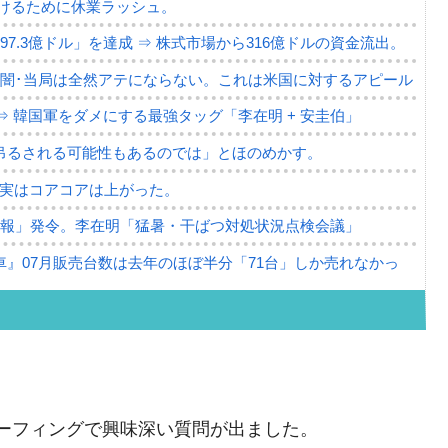
けるために休業ラッシュ。
7.3億ドル」を達成 ⇒ 株式市場から316億ドルの資金流出。
の闇･当局は全然アテにならない。これは米国に対するアピール
⇒ 韓国軍をダメにする最強タッグ「李在明 + 安圭伯」
吊るされる可能性もあるのでは」とほのめかす。
⇒ 実はコアコアは上がった。
警報」発令。李在明「猛暑・干ばつ対処状況点検会議」
』07月販売台数は去年のほぼ半分「71台」しか売れなかっ
っても」⇒ 257万人赦免したのに60万人がまた延滞者に転
･珍兵器「K10」が改良に乗り出す。
。半導体だけで410億ドル、輸出全体の41％もある
ーフィングで興味深い質問が出ました。