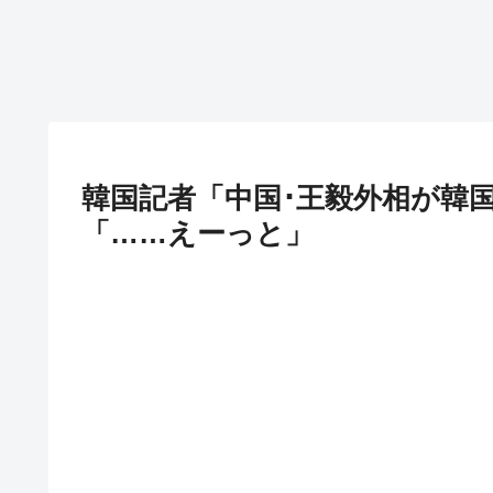
韓国記者「中国･王毅外相が韓
「……えーっと」