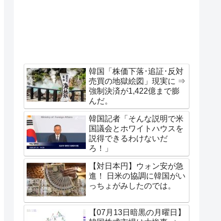
韓国「株価下落･追証･反対
売買の地獄絵図」現実に ⇒
強制決済が1,422億まで膨
んだ。
韓国記者「そんな説明で米
国議会とホワイトハウスを
説得できるわけないだ
ろ！」
【対日本円】ウォン安が急
進！ 日米の協調に韓国がい
っちょがみしたのでは。
【07月13日暗黒の月曜日】