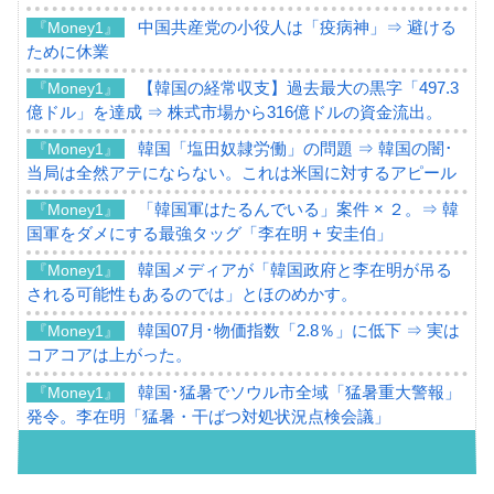
中国共産党の小役人は「疫病神」⇒ 避ける
『Money1』
ために休業
【韓国の経常収支】過去最大の黒字「497.3
『Money1』
億ドル」を達成 ⇒ 株式市場から316億ドルの資金流出。
韓国「塩田奴隷労働」の問題 ⇒ 韓国の闇･
『Money1』
当局は全然アテにならない。これは米国に対するアピール
「韓国軍はたるんでいる」案件 × ２。⇒ 韓
『Money1』
国軍をダメにする最強タッグ「李在明 + 安圭伯」
韓国メディアが「韓国政府と李在明が吊る
『Money1』
される可能性もあるのでは」とほのめかす。
韓国07月･物価指数「2.8％」に低下 ⇒ 実は
『Money1』
コアコアは上がった。
韓国･猛暑でソウル市全域「猛暑重大警報」
『Money1』
発令。李在明「猛暑・干ばつ対処状況点検会議」
【日本市場再挑戦中】韓国『現代自動車』
『Money1』
07月販売台数は去年のほぼ半分「71台」しか売れなかっ