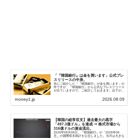
「『韓国銀行』は金を買います」公式プレ
スリリースの中身。
先にご紹介した「『韓国銀行』が金を買います」の
件ですが、『韓国銀行』から公式なプレスリリース
が出ていますので、ご紹介しておきます。以下が全
文和訳です。表題：韓国銀行、国内生産金の買い入
れ協力体制を構築□『韓国銀行』は、国内生産金の
money1.jp
2026.08.09
買い入れに...
【韓国の経常収支】過去最大の黒字
「497.3億ドル」を達成 ⇒ 株式市場から
316億ドルの資金流出。
2026年08月06日、『韓国銀行』が「2026年06
月」の国際収支統計を公示しました。当月は大きな