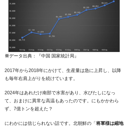
『Money1』
だ。
『韓国銀行』が「金の保有量を増やしま
『Money1』
す」⇒「金を経由するドル入手」手段ではないのか？
韓国･外為取引量「1日当たり1,214.4億ド
『Money1』
ル」まで拡大 ⇒ 海外資金の動きに強く左右される状態
韓国･帰ってきた李在明。李在明を支持しな
『Money1』
い「50.5％」に上昇
※
データ出典：『中国 国家統計局』
韓国大統領府ボンクラ政策室長が告発され
『Money1』
た ⇒ 国家が行った恐るべき株価操作であり、空前の国政壟
2017年から2018年にかけて、生産量は急に上昇し、以降
断
も毎年右肩上がりを続けています。
韓国･警察職員が「丸刈りになって抗議活
『Money1』
動」
2024年はあれだけ南部で水害があり、水びたしになっ
て、おまけに異常な高温もあったのです。にもかかわら
中国だけが鉄鋼輸出を異常増加させる ⇒ 中
『Money1』
国の過剰生産が世界を蝕む。
ず、7億トンを超えた？
韓国製造業「半導体絶好調」のウラで他業
『Money1』
種は全般的「不調」⇒ PSIが示す現況は決して良くない。
にわかには信じられない話です。北朝鮮の「
将軍様は縮地