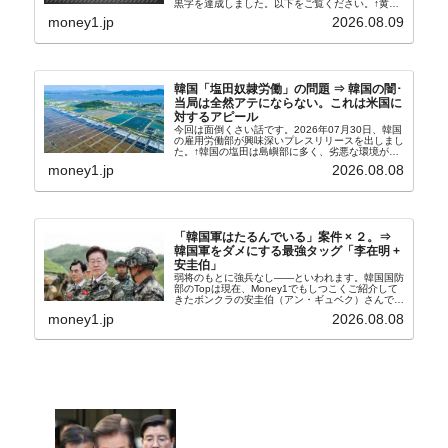
黒字を達成しました。以下をご覧ください。↑黄色
の傾向ペンでフォーカスしているのが2026年06月
money1.jp
2026.08.09
の経常収支です。2026年06月貿易収支：4...
韓国「塩田奴隷労働」の問題 ⇒ 韓国の闇･
当局は全然アテにならない。これは米国に
対するアピール
今回は面倒くさい話です。2026年07月30日、韓国
の雇用労働部が興味深いプレスリリースを出しまし
た。↑韓国の塩田は島嶼部に多く、劣悪な環境が一
般に見られることが少ないため、事件の発覚を妨げ
money1.jp
2026.08.08
たといわれます（後述）。これは、いわゆる「塩田
奴隷...
「韓国軍はたるんでいる」案件 × ２。⇒
韓国軍をダメにする最強タッグ「李在明 +
安圭伯」
弱将のもとに強兵なし――といわれます。韓国国防
部のTopは現在、Money1でもしつこくご紹介して
きたボンクラの安圭伯（アン・ギュベク）さんで
す。↑経済的無知蒙昧な李在明（イ・ジェミョン）
money1.jp
2026.08.08
さんと「韓国初の文官上がり」の国防部長官安圭伯
（アン...