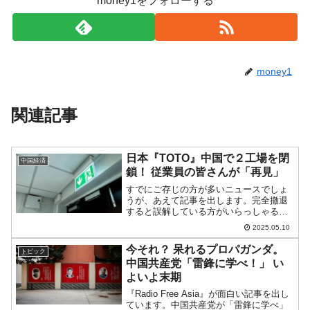
money1をフォローする
money1
関連記事
日本『TOTO』中国で２工場を閉
中国経済
鎖！ 従業員の皆さんが「再見」
すでにご存じの方が多いニュースでしょ
うが、あえて記事を出します。完全撤退
すると誤解している方がいらっしゃるか
もしれませんが、それは違います。事態
2025.05.10
はまだそこまでいっていません。大きな
企業はホイホイ工場建てたり壊したりは
今それ？ 呆れるプロパガンダ。
トピック
できません。また「中国か...
中国共産党「雷鋒に学べ！」 い
よいよ末期
『Radio Free Asia』が面白い記事を出し
ています。中国共産党が「雷鋒に学べ」