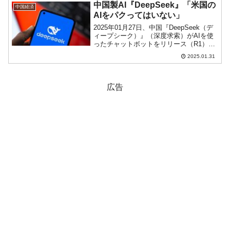
して、以下が挙げられます。1. 米中...
中国製AI『DeepSeek』「米国の
中国経済
AIをパクってはいない」
2025年01月27日、中国『DeepSeek（デ
ィープシーク）』（深度求索）がAIを使
ったチャットボットをリリース（R1）。
『OpenAI』の『ChatGPT』と同等の性能
2025.01.31
を持つが、ずっと安価に実現できる――
と主張しています。『DeepS...
広告