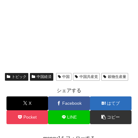
える賞金とは？
平成仮面ライダーの意外すぎるモチーフとは？
Fact1
発表から2日で大崩壊、鳴かず飛ばずに終わりそう
Fact1
なスーパーリーグとは？
日本人マスターズ挑戦の歴史。松山以前に最高位
Fact1
だった選手とは？
甲子園通算本塁打、最多の清原に次いで多く打っ
Fact1
ている意外な選手とは？
セレクトセールの高額取引馬が稼いだ金額とは？
Fact1
トピック
中国経済
中国
中国共産党
穀物生産量
シェアする
X
Facebook
はてブ
Pocket
LINE
コピー