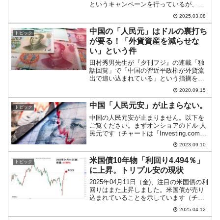
というキャンペーンを行っているが、全
く国民には響かない――という内容なの
2025.03.08
ですが、そりゃそうでしょう。↑一番雷鋒
さん、中央が習近平さん、右が毛沢東さ
中国の「人民元」はドルの裏打ち
トピック
んです...
が要る！「外貨資産を減らせな
い」という件
田村秀男先生が『夕刊フジ』の連載「独
話回覧」で「中国の習近平政権が外貨流
出で追い込まれている」という指摘をさ
れています。このお話の背景には、中国
2020.09.15
の通貨「人民元」の特殊性があります。
以前からご紹介しているとおり人民元と
中国「人民元安」が止まらない。
トピック
いうのはヘンな通貨で、入...
中国の人民元安が止まりません。以下を
ご覧ください。まずオンショアのドル-人
民元です（チャートは『Investing.com』
より引用：以下同／日足）。オンショア
2023.09.10
では、2023年09月08日の終値が「1ドル
＝7.3440元」。週足にして時間軸...
米国債10年物「利回り4.494％」
トピック
に上昇。トリプル安の現状
2025年04月11日（金)、注目の米国債の利
回りはまた上昇しました。米国債が売り
込まれていることを示しています（チャ
ートは『Investing.com』より引用：以下
2025.04.12
同）。米国債の売却が進んでいる要因と