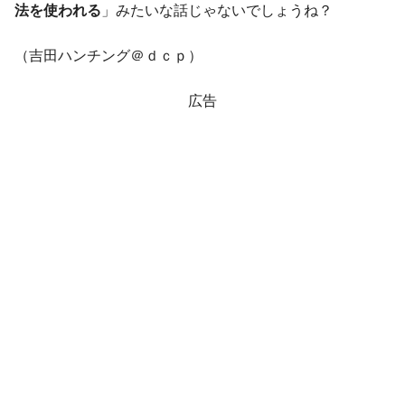
法を使われる
」みたいな話じゃないでしょうね？
【米韓激突案件】韓国消費者院が『クーパ
『Money1』
ン』1人当たり賠償10万ウォンを認定 ⇒ 総額3兆7,000億
（吉田ハンチング＠ｄｃｐ）
韓国で猛暑。南東部では干ばつ
『Money1』
韓国型イージス搭載の次世代駆逐艦
『Money1』
広告
「KDDX」1番艦、2032年竣工と公示
【対日本円】ウォン安が急進！ 日米の協調
『Money1』
に韓国がいっちょがみしたのでは。
韓国政府『BYD』車への補助金を全廃 ⇒ 実
『Money1』
は韓国で『BYD』車は売れている。6カ月で対前年同期比
1.9倍！
在韓米国大使スティールが着韓！⇒ さっそ
『Money1』
く空港に詰めかけ「出て行け！」「極右勢力」のプラカー
ドを掲げる「在韓反米勢力」
韓国政府「2035年までに18.4GW規模のAIデ
『Money1』
ータセンター整備」⇒ だから無理だってば。
JPモルガン「韓国レバレッジETFの清算は
『Money1』
ほぼ終わった」