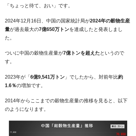
た。『起亜』は9台だけ
「ちょっと待て、おい」です。
韓国「信用赦免を何回やっても、何回やっ
『Money1』
ても」⇒ 257万人赦免したのに60万人がまた延滞者に転
2024年12月16日、中国の国家統計局が
2024年の穀物生産
落！
量
が過去最大の
7億650万トン
を達成したと発表しまし
韓国K9専用砲弾･装薬自動供給装甲車両･珍
『Money1』
た。
兵器「K10」が改良に乗り出す。
韓国「2026年07月の輸出入」絶好調。半導
『Money1』
ついに中国の穀物生産量が
7億トンを超えた
というので
体だけで410億ドル、輸出全体の41％もある
す。
韓国･李在明「青年層の雇用状況が悪い。せ
『Money1』
や、若者に起業させよう」⇒ どんな雇用対策だソレ。
2023年が「
6億9,541万トン
」でしたから、対前年比
約
1.6％
の増加です。
【韓国の外貨準備】2026年07月は4,279億ド
『Money1』
ル。外平債の発行「19.4億ドル」
2014年からここまでの穀物生産量の推移を見ると、以下
韓国「ここは北朝鮮なのか。選管がサーバ
『Money1』
ーにウソのデータを入力したのは明白だ」
のようになります。
韓国･李在明さっそく不動産対策で浅薄な発
『Money1』
言。
韓国は「中国と同じく」投資に不適格な国