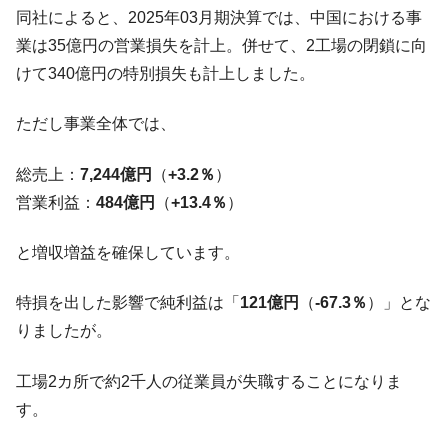
ぎ」では。
同社によると、2025年03月期決算では、中国における事
業は35億円の営業損失を計上。併せて、2工場の閉鎖に向
韓国鉄鋼最大手『POSCO』ズブズブ沈む。
『Money1』
営業利益80.2％も減少
けて340億円の特別損失も計上しました。
米国下院「韓国の公務員個人をターゲット
『Money1』
ただし事業全体では、
にぶん殴る法案」提出！⇒ クーパン問題は合衆国企業に対
する差別。許してはおかぬ
総売上：
7,244億円
（
+3.2％
）
韓国ボンクラ政策室長･金容範、株価暴落に
『Money1』
営業利益：
484億円
（
+13.4％
）
他人事のような発言。
韓国半導体『SKハイニックス』2026年2Qの
『Money1』
と増収増益を確保しています。
業績「史上最高益」当期純利益は前年同期比13.4倍に。
韓国･加徳島新国際空港「またも暗礁」の危
『Money1』
特損を出した影響で純利益は「
121億円
（
-67.3％
）」とな
機 ⇒ 10.7兆では損が出るからできない。
りましたが。
【速報】韓国株式市場の暴落・本日07月29
『Money1』
日(水)もサイドカー・サーキットブレイカーの二段コンボ
工場2カ所で約2千人の従業員が失職することになりま
発動！
す。
IT産業は人を雇用する効果は低い。全産業の
『Money1』
半分未満しか雇用を生まない