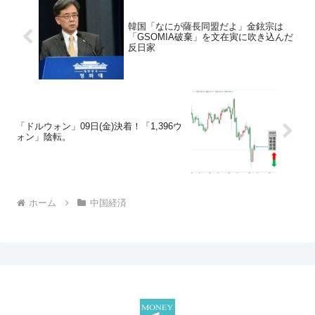
韓国「なにが薩長同盟だよ」金鉉宗は
「GSOMIA破棄」を文在寅に吹き込んだ
反日家
「ドルウォン」09日(金)決着！「1,396ウ
ォン」陰転。
ホーム
中国経済