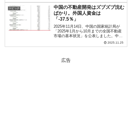
近平総書記から「お祝いメッセージを盛
り込んだ書簡」が届いたことを明らかに
中国の不動産開発はズブズブ沈む
トピック
しました。以下がプレ...
ばかり。外国人資金は
「-37.5％」
2025年11月14日、中国の国家統計局が
「2025年1月から10月までの全国不動産
市場の基本状況」を公表しました。中国
の不動産市況は沈んでいくばかり……と
2025.11.25
いう状況を示していますのでご紹介しま
す。まず「全国の不動産開発投資」で
す。以下のグラ...
広告