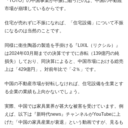
『TOTO』の中国事業が不振に陥ったのは、中国の不動産
える賞金とは？
市場が崩壊しているからです。
平成仮面ライダーの意外すぎるモチーフとは？
Fact1
発表から2日で大崩壊、鳴かず飛ばずに終わりそう
Fact1
住宅が売れずに不振になれば、「住宅設備」について不振
なスーパーリーグとは？
になるのは当然のことです。
日本人マスターズ挑戦の歴史。松山以前に最高位
Fact1
だった選手とは？
同様に衛生陶器の製造を手掛ける『LIXIL（リクシル）』
甲子園通算本塁打、最多の清原に次いで多く打っ
Fact1
は2024年03月期までの決算ですでに赤転（139億円の純
ている意外な選手とは？
損失）しており、同決算によると、中国市場における総売
セレクトセールの高額取引馬が稼いだ金額とは？
Fact1
上は「429億円」。対前年比で「-2％」です。
中国の不動産市場が好転しなければ、住宅設備を生業とす
る企業の業績も上向かないでしょう。
実際、中国では家具業界が甚大な被害を受けています。例
えば、以下は『新時代news』チャンネルがYouTubeに上
げた「中国の家具産業が衰退」という動画ですが、見るも