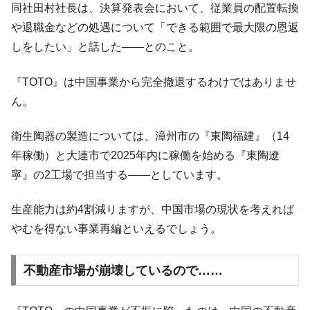
同社田村社長は、決算発表会において、従業員の配置転換
韓国「株式市場が賭博場のように変質した
『Money1』
や退職金などの処遇について「できる範囲で最大限の恩返
のは政界の責任だ」
しをしたい」と話した――とのこと。
韓国「2026年1Q 資金循環統計」面白い結果
『Money1』
に。
『TOTO』は中国事業から完全撤退するわけではありませ
韓国化学企業最大手『ロッテケミカル』純
『Money1』
ん。
借入金が約8兆。信用格付け「ネガティブ」にダウン
韓国株式市場･暗黒の火曜日。サーキットブ
衛生陶器の製造については、漳州市の『東陶福建』（14
『Money1』
レイカーも発動！ 半導体2銘柄の暴落
年稼働）と大連市で2025年内に稼働を始める『東陶遼
日本の誇る海洋資源調査船『白嶺』は先進技術の
寧』の2工場で担当する――としています。
Fact1
塊！
生産能力は約4割減りますが、中国市場の現状を考えれば
夏の甲子園、優勝校を最も多く輩出している都道
Fact1
府県とは？
やむを得ない事業再編といえるでしょう。
今話題の「楽天ライオンズ」とは？
Fact1
不動産市場が崩壊しているので……
奇跡の毛色「白毛馬」とは？
Fact1
全て勝つといくら？ 競馬GI競走で勝利騎手がもら
Fact1