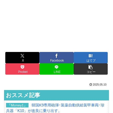
X
Facebook
はてブ
Pocket
LINE
コピー
2025.05.10
おススメ記事
韓国K9専用砲弾･装薬自動供給装甲車両･珍
『Money1』
兵器「K10」が改良に乗り出す。