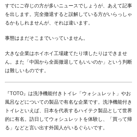
韓国･帰ってきた李在明。李在明を支持しな
すでにご存じの方が多いニュースでしょうが、あえて記事
『Money1』
い「50.5％」に上昇
を出します。完全撤退すると誤解している方がいらっしゃ
韓国大統領府ボンクラ政策室長が告発され
『Money1』
るかもしれませんが、それは違います。
た ⇒ 国家が行った恐るべき株価操作であり、空前の国政壟
断
事態はまだそこまでいっていません。
韓国･警察職員が「丸刈りになって抗議活
『Money1』
動」
大きな企業はホイホイ工場建てたり壊したりはできませ
ん。また「中国から全面撤退してもいいのか」という判断
中国だけが鉄鋼輸出を異常増加させる ⇒ 中
『Money1』
国の過剰生産が世界を蝕む。
は難しいものです。
韓国製造業「半導体絶好調」のウラで他業
『Money1』
種は全般的「不調」⇒ PSIが示す現況は決して良くない。
『TOTO』は洗浄機能付きトイレ「ウォシュレット」やお
【米韓激突案件】韓国消費者院が『クーパ
『Money1』
風呂などについての製品で有名な企業です。洗浄機能付き
ン』1人当たり賠償10万ウォンを認定 ⇒ 総額3兆7,000億
トイレといえば、日本を代表するハイテク製品として世界
韓国で猛暑。南東部では干ばつ
『Money1』
的に有名。訪日してウォシュレットを体験し、「買って帰
韓国型イージス搭載の次世代駆逐艦
『Money1』
る」などと言い出す外国人がいるぐらいです。
「KDDX」1番艦、2032年竣工と公示