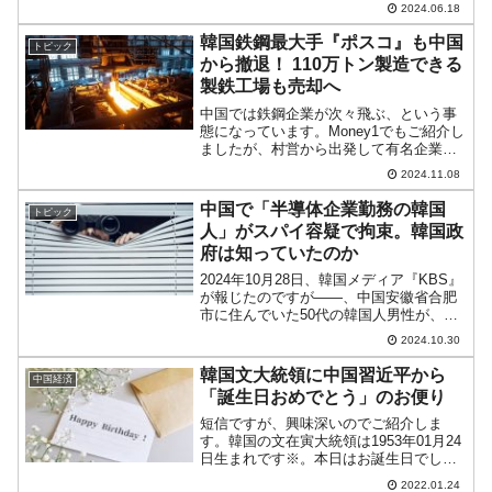
2024.06.18
のかには疑問が持たれています。Money1
でもご紹介したことがありますが、中国
韓国鉄鋼最大手『ポスコ』も中国
トピック
当局は「総...
から撤退！ 110万トン製造できる
製鉄工場も売却へ
中国では鉄鋼企業が次々飛ぶ、という事
態になっています。Money1でもご紹介し
ましたが、村営から出発して有名企業に
まで発展した『東嶺集団』が2024年08月
2024.11.08
に突然破綻しました。不動産市場が壊滅
して建設業の需要が減ったこと、またコ
中国で「半導体企業勤務の韓国
トピック
スト高によっ...
人」がスパイ容疑で拘束。韓国政
府は知っていたのか
2024年10月28日、韓国メディア『KBS』
が報じたのですが――、中国安徽省合肥
市に住んでいた50代の韓国人男性が、反
スパイ法違反の疑いで今年05月に逮捕さ
2024.10.30
れた。彼は以前、『サムスン電子』の半
導体部門に勤務していた経歴があり、中
韓国文大統領に中国習近平から
中国経済
国内の半導...
「誕生日おめでとう」のお便り
短信ですが、興味深いのでご紹介しま
す。韓国の文在寅大統領は1953年01月24
日生まれです※。本日はお誕生日でし
た。韓国の青瓦台・大統領府は中国の習
2022.01.24