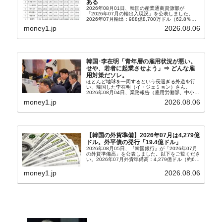
ある
2026年08月01日、韓国の産業通商資源部が
「2026年07月の輸出入現況」を公表しました。
2026年07月輸出：988億8,700万ドル（62.8％）
輸入：685億6,300万ドル（26.5％）貿易収支：
money1.jp
2026.08.06
303億2,400万ドル2026...
韓国･李在明「青年層の雇用状況が悪い。
せや、若者に起業させよう」⇒ どんな雇
用対策だソレ。
ほとんど地球を一周するという長過ぎる外遊を行
い、帰国した李在明（イ・ジェミョン）さん。
2026年08月04日、業務報告（雇用労働部、中小ベ
ンチャー企業部、公正取引委員会）を主催。この席
money1.jp
2026.08.06
上、韓国大統領に成りおおせた李在明（イ・ジェミ
ョン）さん...
【韓国の外貨準備】2026年07月は4,279億
ドル。外平債の発行「19.4億ドル」
2026年08月05日、『韓国銀行』が「2026年07月
の外貨準備高」を公表しました。以下をご覧くださ
い。2026年07月外貨準備高：4,279億ドル（約67
兆4,456億円）※前月比：+6億ドル＜＜内訳＞＞
⇒Securities：3,80...
money1.jp
2026.08.06