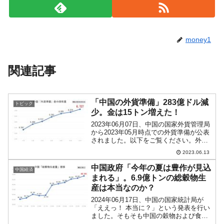
money1
関連記事
「中国の外貨準備」283億ドル減
トピック
少。金は15トン増えた！
2023年06月07日、中国の国家外貨管理局
から2023年05月時点での外貨準備が公表
されました。以下をご覧ください。外汇
储备……3兆1,765.08億ドル(Foreign
2023.06.13
currency reserves)対前月比：-282.58億ド
ル...
中国政府「今年の夏は豊作が見込
中国経済
まれる」。6.9億トンの総穀物生
産は本当なのか？
2024年06月17日、中国の国家統計局が
「ええっ！ 本当に？」という発表を行い
ました。そもそも中国の穀物および食料
生産が、本当に中国当局の発表どおりな