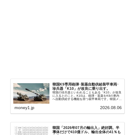
韓国K9専用砲弾･装薬自動供給装甲車両･
珍兵器「K10」が改良に乗り出す。
韓国の珍兵器といわれることもある「K10」が改良
に入るとのこと。K10は、砲弾・装薬をK9の車内
へ自動供給する機能を持つ装甲車両です。韓国メデ
ィア『Chosun Biz』が報じていますので、同記事
から以下に一部を引きます。2005年に初めて...
money1.jp
2026.08.06
韓国「2026年07月の輸出入」絶好調。半
導体だけで410億ドル、輸出全体の41％も