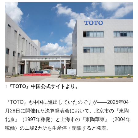
【対日本円】ウォン安が急進！ 日米の協調
『Money1』
に韓国がいっちょがみしたのでは。
韓国政府『BYD』車への補助金を全廃 ⇒ 実
『Money1』
は韓国で『BYD』車は売れている。6カ月で対前年同期比
1.9倍！
在韓米国大使スティールが着韓！⇒ さっそ
『Money1』
く空港に詰めかけ「出て行け！」「極右勢力」のプラカー
ドを掲げる「在韓反米勢力」
韓国政府「2035年までに18.4GW規模のAIデ
『Money1』
ータセンター整備」⇒ だから無理だってば。
JPモルガン「韓国レバレッジETFの清算は
『Money1』
↑『TOTO』中国公式サイトより。
ほぼ終わった」
韓国『国民年金公団』株価暴落で200兆蒸
『TOTO』も中国に進出していたのですが――2025年04
『Money1』
発。
月28日に開催れた決算発表会において、北京市の『東陶
韓国政府「ニセＫ-ブランドを通報しようキ
北京』（1997年稼働）と上海市の『東陶華東』（2004年
『Money1』
ャンペーン」⇒ あの名物教授も登場！
稼働）の工場2カ所を生産停・閉鎖すると発表。
韓国「橋が落ちました」⇒ 耐久性「なさす
『Money1』