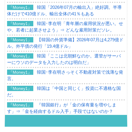
韓国「2026年07月の輸出入」絶好調。半導
『Money1』
体だけで410億ドル、輸出全体の41％もある
韓国･李在明「青年層の雇用状況が悪い。せ
『Money1』
や、若者に起業させよう」⇒ どんな雇用対策だソレ。
【韓国の外貨準備】2026年07月は4,279億ド
『Money1』
ル。外平債の発行「19.4億ドル」
韓国「ここは北朝鮮なのか。選管がサーバ
『Money1』
ーにウソのデータを入力したのは明白だ」
韓国･李在明さっそく不動産対策で浅薄な発
『Money1』
言。
韓国は「中国と同じく」投資に不適格な国
『Money1』
だ。
『韓国銀行』が「金の保有量を増やしま
『Money1』
す」⇒「金を経由するドル入手」手段ではないのか？
韓国･外為取引量「1日当たり1,214.4億ド
『Money1』
ル」まで拡大 ⇒ 海外資金の動きに強く左右される状態