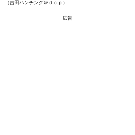
（吉田ハンチング＠ｄｃｐ）
広告