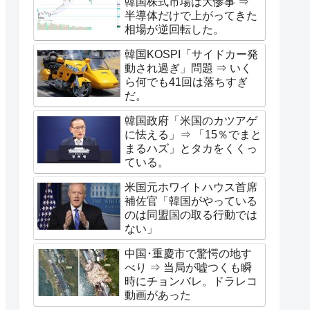
韓国株式市場は大惨事 ⇒
半導体だけで上がってきた
相場が逆回転した。
韓国KOSPI「サイドカー発
動され過ぎ」問題 ⇒ いく
ら何でも41回は落ちすぎ
だ。
韓国政府「米国のカツアゲ
に怯える」⇒ 「15％でまと
まるハズ」とタカをくくっ
ている。
米国元ホワイトハウス首席
補佐官「韓国がやっている
のは同盟国の取る行動では
ない」
中国･重慶市で驚愕の地す
べり ⇒ 当局が嘘つくも瞬
時にチョンバレ。ドラレコ
動画があった