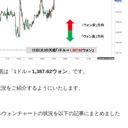
がもらえる賞金とは？
？
りそうなスーパーリーグとは？
高位だった選手とは？
底は「1ドル＝
1,387.62ウォン
」です。
打っている意外な選手とは？
は？
状況をご紹介するようにいたします。
。ドルウォンチャートの状況を以下の記事にまとめました
。