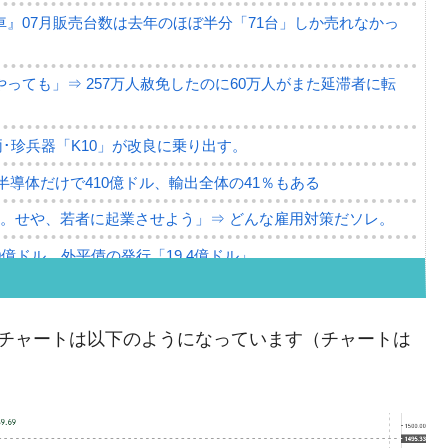
』07月販売台数は去年のほぼ半分「71台」しか売れなかっ
っても」⇒ 257万人赦免したのに60万人がまた延滞者に転
･珍兵器「K10」が改良に乗り出す。
。半導体だけで410億ドル、輸出全体の41％もある
。せや、若者に起業させよう」⇒ どんな雇用対策だソレ。
79億ドル。外平債の発行「19.4億ドル」
ーバーにウソのデータを入力したのは明白だ」
薄な発言。
ウォンのチャートは以下のようになっています（チャートは
な国だ。
ます」⇒「金を経由するドル入手」手段ではないのか？
4億ドル」まで拡大 ⇒ 海外資金の動きに強く左右される状態