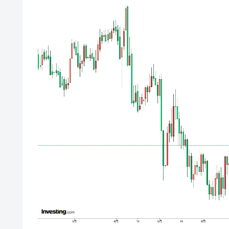
韓国･帰ってきた李在明。李在明を支持し
『Money1』
韓国大統領府ボンクラ政策室長が告発さ
『Money1』
壟断
韓国･警察職員が「丸刈りになって抗
『Money1』
中国だけが鉄鋼輸出を異常増加させる 
『Money1』
韓国製造業「半導体絶好調」のウラで他
『Money1』
【米韓激突案件】韓国消費者院が『クーパ
『Money1』
韓国で猛暑。南東部では干ばつ
『Money1』
韓国型イージス搭載の次世代駆逐艦「KD
『Money1』
【対日本円】ウォン安が急進！ 日米
『Money1』
韓国政府『BYD』車への補助金を全廃 
『Money1』
1.9倍！
在韓米国大使スティールが着韓！⇒ 
『Money1』