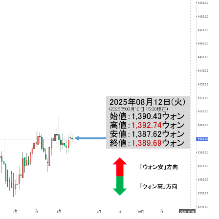
ない「50.5％」に上昇
れた ⇒ 国家が行った恐るべき株価操作であり、空前の国政
議活動」
⇒ 中国の過剰生産が世界を蝕む。
業種は全般的「不調」⇒ PSIが示す現況は決して良くない。
ン』1人当たり賠償10万ウォンを認定 ⇒ 総額3兆7,000億
DX」1番艦、2032年竣工と公示
の協調に韓国がいっちょがみしたのでは。
⇒ 実は韓国で『BYD』車は売れている。6カ月で対前年同期比
さっそく空港に詰めかけ「出て行け！」「極右勢力」のプラカー