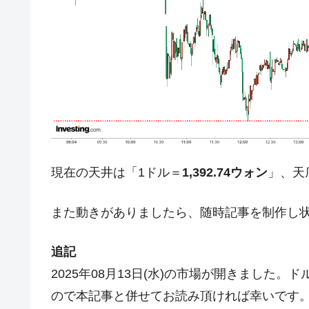
今話題の「楽天ライオンズ」とは？
Fact1
奇跡の毛色「白毛馬」とは？
Fact1
全て勝つといくら？ 競馬GI競走で勝利騎手
Fact1
平成仮面ライダーの意外すぎるモチーフとは
Fact1
発表から2日で大崩壊、鳴かず飛ばずに終わ
Fact1
日本人マスターズ挑戦の歴史。松山以前に最
Fact1
現在の天井は「1ドル＝
1,392.74ウォン
」、天
甲子園通算本塁打、最多の清原に次いで多く
Fact1
セレクトセールの高額取引馬が稼いだ金額と
Fact1
また動きがありましたら、随時記事を制作し
追記
2025年08月13日(水)の市場が開きました
ので本記事と併せてお読み頂ければ幸いです