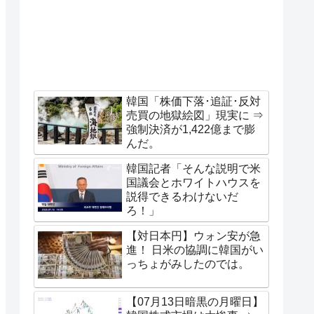
韓国「株価下落･追証･反対
売買の地獄絵図」現実に ⇒
強制決済が1,422億まで膨
んだ。
韓国記者「そんな説明で米
国議会とホワイトハウスを
説得できるわけないだ
ろ！」
【対日本円】ウォン安が急
進！ 日米の協調に韓国がい
っちょがみしたのでは。
【07月13日暗黒の月曜日】