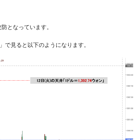
模のAIデータセンター整備」⇒ だから無理だってば。
攻防となっています。
清算はほぼ終わった」
兆蒸発。
足」で見ると以下のようになります。
うキャンペーン」⇒ あの名物教授も登場！
さすぎ」では。
む。営業利益80.2％も減少
ットにぶん殴る法案」提出！⇒ クーパン問題は合衆国企業に対
暴落に他人事のような発言。
年2Qの業績「史上最高益」当期純利益は前年同期比13.4倍に。
術の塊！
都道府県とは？