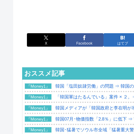
X
Facebook
はてブ
おススメ記事
韓国「塩田奴隷労働」の問題 ⇒ 韓国
『Money1』
「韓国軍はたるんでいる」案件 × ２。
『Money1』
韓国メディアが「韓国政府と李在明が
『Money1』
韓国07月･物価指数「2.8％」に低下 
『Money1』
韓国･猛暑でソウル市全域「猛暑重大
『Money1』