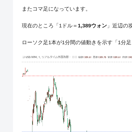
ドを掲げる「在韓反米勢力」
またコマ足になっています。
韓国政府「2035年までに18.4GW規
『Money1』
現在のところ「1ドル＝
1,389ウォン
」近辺の
JPモルガン「韓国レバレッジETFの
『Money1』
韓国『国民年金公団』株価暴落で200
『Money1』
ローソク足1本が1分間の値動きを示す「1分
韓国政府「ニセＫ-ブランドを通報しよ
『Money1』
韓国「橋が落ちました」⇒ 耐久性「な
『Money1』
韓国鉄鋼最大手『POSCO』ズブズブ沈
『Money1』
米国下院「韓国の公務員個人をターゲ
『Money1』
する差別。許してはおかぬ
韓国ボンクラ政策室長･金容範、株価
『Money1』
韓国半導体『SKハイニックス』2026
『Money1』
日本の誇る海洋資源調査船『白嶺』は先進技
Fact1
夏の甲子園、優勝校を最も多く輩出している
Fact1