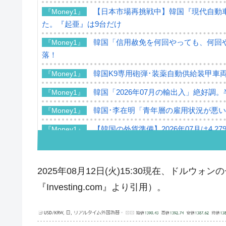
【日本市場再挑戦中】韓国『現代自動車
『Money1』
た。『起亜』は9台だけ
韓国「信用赦免を何回やっても、何回や
『Money1』
落！
韓国K9専用砲弾･装薬自動供給装甲車両
『Money1』
韓国「2026年07月の輸出入」絶好調
『Money1』
韓国･李在明「青年層の雇用状況が悪い
『Money1』
【韓国の外貨準備】2026年07月は4,2
『Money1』
韓国「ここは北朝鮮なのか。選管がサ
『Money1』
韓国･李在明さっそく不動産対策で浅
『Money1』
2025年08月12日(火)15:30現在、ドル
韓国は「中国と同じく」投資に不適格
『Money1』
『Investing.com』より引用）。
『韓国銀行』が「金の保有量を増やし
『Money1』
韓国･外為取引量「1日当たり1,214.
『Money1』