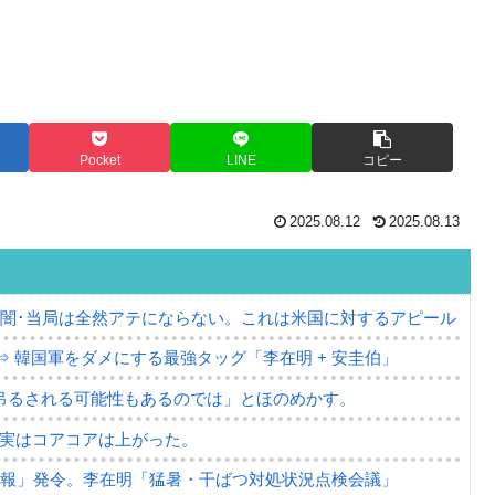
Pocket
LINE
コピー
2025.08.12
2025.08.13
の闇･当局は全然アテにならない。これは米国に対するアピール
⇒ 韓国軍をダメにする最強タッグ「李在明 + 安圭伯」
吊るされる可能性もあるのでは」とほのめかす。
⇒ 実はコアコアは上がった。
警報」発令。李在明「猛暑・干ばつ対処状況点検会議」