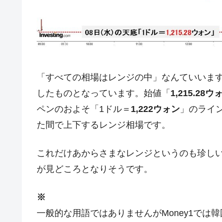
夏の甲子園、優勝校を最も多く輩出している
Fact1
今話題の「楽天ライオンズ」とは？
Fact1
奇跡の毛色「白毛馬」とは？
Fact1
全て勝つといくら？ 競馬GI競走で勝利騎手
Fact1
平成仮面ライダーの意外すぎるモチーフとは
Fact1
「すべての相場はレンジの中」なんていいま
したものとなっています。始値「
1,215.28ウ
発表から2日で大崩壊、鳴かず飛ばずに終わ
Fact1
ペンのおよそ「1ドル＝
1,222ウォン
」のライ
日本人マスターズ挑戦の歴史。松山以前に最
Fact1
た間で上下するレンジ相場です。
甲子園通算本塁打、最多の清原に次いで多く
Fact1
セレクトセールの高額取引馬が稼いだ金額と
Fact1
これだけあからさまなレンジというのも珍し
が見どころとなりそうです。
※
一般的な用語ではありませんがMoney1では韓