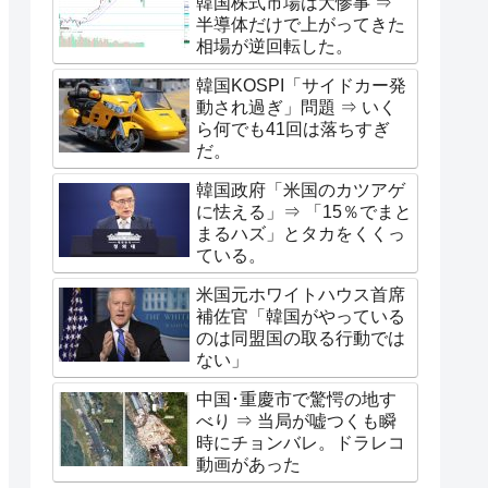
韓国株式市場は大惨事 ⇒
半導体だけで上がってきた
相場が逆回転した。
韓国KOSPI「サイドカー発
動され過ぎ」問題 ⇒ いく
ら何でも41回は落ちすぎ
だ。
韓国政府「米国のカツアゲ
に怯える」⇒ 「15％でまと
まるハズ」とタカをくくっ
ている。
米国元ホワイトハウス首席
補佐官「韓国がやっている
のは同盟国の取る行動では
ない」
中国･重慶市で驚愕の地す
べり ⇒ 当局が嘘つくも瞬
時にチョンバレ。ドラレコ
動画があった