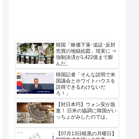
韓国「株価下落･追証･反対
売買の地獄絵図」現実に ⇒
強制決済が1,422億まで膨
んだ。
韓国記者「そんな説明で米
国議会とホワイトハウスを
説得できるわけないだ
ろ！」
【対日本円】ウォン安が急
進！ 日米の協調に韓国がい
っちょがみしたのでは。
【07月13日暗黒の月曜日】