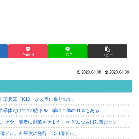
Pocket
LINE
コピー
2020.04.08
2020.04.09
･珍兵器「K10」が改良に乗り出す。
。半導体だけで410億ドル、輸出全体の41％もある
。せや、若者に起業させよう」⇒ どんな雇用対策だソレ。
79億ドル。外平債の発行「19.4億ドル」