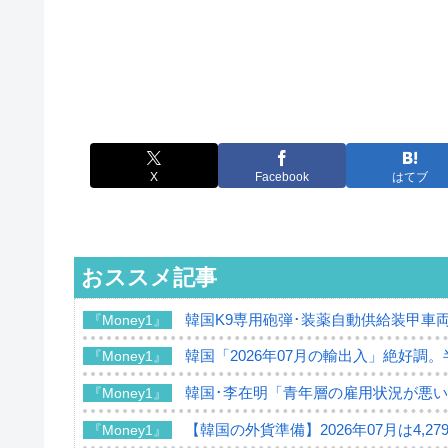
X
Facebook
はてブ
おススメ記事
韓国K9専用砲弾･装薬自動供給装甲車両
『Money1』
韓国「2026年07月の輸出入」絶好調
『Money1』
韓国･李在明「青年層の雇用状況が悪い
『Money1』
【韓国の外貨準備】2026年07月は4,2
『Money1』