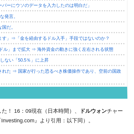
ーバーにウソのデータを入力したのは明白だ」
薄な発言。
な国だ。
ます」⇒「金を経由するドル入手」手段ではないのか？
4億ドル」まで拡大 ⇒ 海外資金の動きに強く左右される状態
ない「50.5％」に上昇
れた ⇒ 国家が行った恐るべき株価操作であり、空前の国政
議活動」
⇒ 中国の過剰生産が世界を蝕む。
た！ 16：09現在（日本時間）、
ドルウォン
チャー
業種は全般的「不調」⇒ PSIが示す現況は決して良くない。
esting.com』より引用：以下同）。
ン』1人当たり賠償10万ウォンを認定 ⇒ 総額3兆7,000億