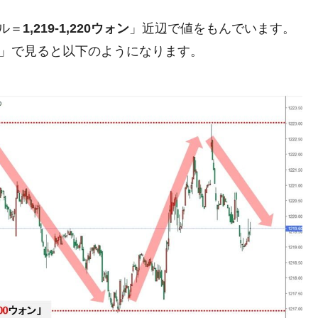
ットにぶん殴る法案」提出！⇒ クーパン問題は合衆国企業に対
ル＝
1,219-1,220ウォン
」近辺で値をもんでいます。
暴落に他人事のような発言。
足」で見ると以下のようになります。
年2Qの業績「史上最高益」当期純利益は前年同期比13.4倍に。
危機 ⇒ 10.7兆では損が出るからできない。
月29日(水)もサイドカー・サーキットブレイカーの二段コンボ
産業の半分未満しか雇用を生まない
したのは政界の責任だ」
い結果に。
』純借入金が約8兆。信用格付け「ネガティブ」にダウン
トブレイカーも発動！ 半導体2銘柄の暴落
術の塊！