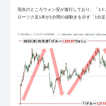
米国下院「韓国の公務員個人をターゲ
『Money1』
する差別。許してはおかぬ
現在のところウォン安が進行しており、「1ド
韓国ボンクラ政策室長･金容範、株価
『Money1』
ローソク足1本が1分間の値動きを示す「1分
韓国半導体『SKハイニックス』2026
『Money1』
韓国･加徳島新国際空港「またも暗礁」の
『Money1』
【速報】韓国株式市場の暴落・本日07
『Money1』
発動！
IT産業は人を雇用する効果は低い。全
『Money1』
韓国「株式市場が賭博場のように変質
『Money1』
韓国「2026年1Q 資金循環統計」面白
『Money1』
韓国化学企業最大手『ロッテケミカル
『Money1』
韓国株式市場･暗黒の火曜日。サーキッ
『Money1』
日本の誇る海洋資源調査船『白嶺』は先進技
Fact1