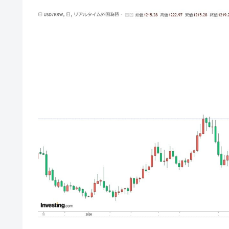
韓国型イージス搭載の次世代駆逐艦「KD
『Money1』
【対日本円】ウォン安が急進！ 日米
『Money1』
韓国政府『BYD』車への補助金を全廃 
『Money1』
1.9倍！
在韓米国大使スティールが着韓！⇒ 
『Money1』
ドを掲げる「在韓反米勢力」
韓国政府「2035年までに18.4GW規
『Money1』
JPモルガン「韓国レバレッジETFの
『Money1』
韓国『国民年金公団』株価暴落で200
『Money1』
韓国政府「ニセＫ-ブランドを通報しよ
『Money1』
韓国「橋が落ちました」⇒ 耐久性「な
『Money1』
韓国鉄鋼最大手『POSCO』ズブズブ沈
『Money1』