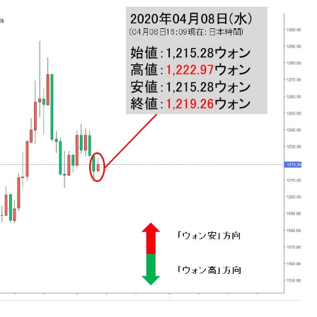
DX」1番艦、2032年竣工と公示
の協調に韓国がいっちょがみしたのでは。
⇒ 実は韓国で『BYD』車は売れている。6カ月で対前年同期比
さっそく空港に詰めかけ「出て行け！」「極右勢力」のプラカー
模のAIデータセンター整備」⇒ だから無理だってば。
清算はほぼ終わった」
兆蒸発。
うキャンペーン」⇒ あの名物教授も登場！
さすぎ」では。
む。営業利益80.2％も減少