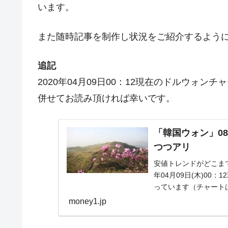
います。
また随時記事を制作し状況をご紹介するよう
追記
2020年04月09日00：12現在のドルウォ
併せてお読み頂ければ幸いです。
「韓国ウォン」08
つつアリ
安値トレンドがどこま
年04月09日(木)0
っています（チャートは『I
money1.jp