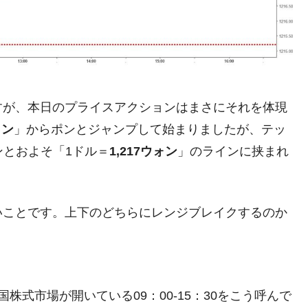
都道府県とは？
がもらえる賞金とは？
？
すが、本日のプライスアクションはまさにそれを体現
ォン
」からポンとジャンプして始まりましたが、テッ
りそうなスーパーリーグとは？
ンとおよそ「1ドル＝
1,217ウォン
」のラインに挟まれ
高位だった選手とは？
打っている意外な選手とは？
は？
いことです。上下のどちらにレンジブレイクするのか
国株式市場が開いている09：00-15：30をこう呼んで