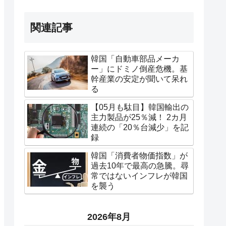
関連記事
韓国「自動車部品メーカ
ー」にドミノ倒産危機。基
幹産業の安定が聞いて呆れ
る
【05月も駄目】韓国輸出の
主力製品が25％減！ 2カ月
連続の「20％台減少」を記
録
韓国「消費者物価指数」が
過去10年で最高の急騰。尋
常ではないインフレが韓国
を襲う
2026年8月