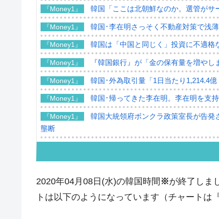
韓国「ここは北朝鮮なのか。選管がサ
『Money1』
韓国･李在明さっそく不動産対策で浅
『Money1』
韓国は「中国と同じく」投資に不適格
『Money1』
『韓国銀行』が「金の保有量を増やし
『Money1』
韓国･外為取引量「1日当たり1,214.
『Money1』
韓国･帰ってきた李在明。李在明を支持し
『Money1』
韓国大統領府ボンクラ政策室長が告発さ
『Money1』
壟断
韓国･警察職員が「丸刈りになって抗
『Money1』
中国だけが鉄鋼輸出を異常増加させる 
『Money1』
2020年04月08日(水)の韓国時間
※
が終了しまし
韓国製造業「半導体絶好調」のウラで他
『Money1』
トは以下のようになっています（チャートは『Inv
【米韓激突案件】韓国消費者院が『クーパ
『Money1』
韓国で猛暑。南東部では干ばつ
『Money1』