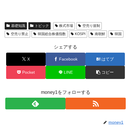
える賞金とは？
平成仮面ライダーの意外すぎるモチーフとは？
Fact1
発表から2日で大崩壊、鳴かず飛ばずに終わりそう
Fact1
基礎知識
トピック
株式市場
空売り規制
なスーパーリーグとは？
空売り禁止
韓国総合株価指数
KOSPI
南朝鮮
韓国
日本人マスターズ挑戦の歴史。松山以前に最高位
Fact1
だった選手とは？
シェアする
甲子園通算本塁打、最多の清原に次いで多く打っ
Fact1
ている意外な選手とは？
X
Facebook
はてブ
セレクトセールの高額取引馬が稼いだ金額とは？
Fact1
Pocket
LINE
コピー
money1をフォローする
money1