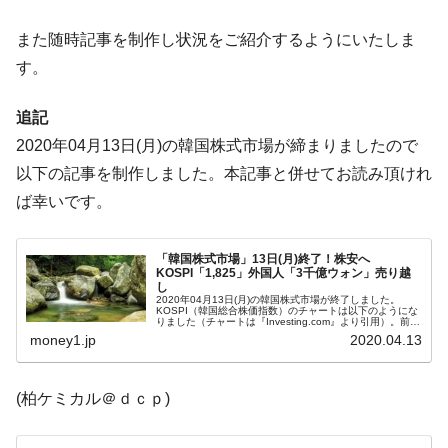
『Money1』
だ。
また随時記事を制作し状況をご紹介するようにいたしま
『韓国銀行』が「金の保有量を増やしま
『Money1』
す。
す」⇒「金を経由するドル入手」手段ではないのか？
韓国･外為取引量「1日当たり1,214.4億ド
『Money1』
追記
ル」まで拡大 ⇒ 海外資金の動きに強く左右される状態
2020年04月13日(月)の韓国株式市場が締まりましたので
韓国･帰ってきた李在明。李在明を支持しな
『Money1』
以下の記事を制作しました。本記事と併せてお読み頂けれ
い「50.5％」に上昇
ば幸いです。
韓国大統領府ボンクラ政策室長が告発され
『Money1』
た ⇒ 国家が行った恐るべき株価操作であり、空前の国政壟
「韓国株式市場」13日(月)終了！株安へ
断
KOSPI「1,825」外国人「3千億ウォン」売り越
し
韓国･警察職員が「丸刈りになって抗議活
『Money1』
2020年04月13日(月)の韓国株式市場が終了しました。
KOSPI（韓国総合株価指数）のチャートは以下のようにな
動」
りました（チャートは『Investing.com』より引用）。前日
終値より安く始まり、陰線で終了しましたので株安進行で
money1.jp
2020.04.13
す。注目...
中国だけが鉄鋼輸出を異常増加させる ⇒ 中
『Money1』
国の過剰生産が世界を蝕む。
(柏ケミカル＠ｄｃｐ)
韓国製造業「半導体絶好調」のウラで他業
『Money1』
種は全般的「不調」⇒ PSIが示す現況は決して良くない。