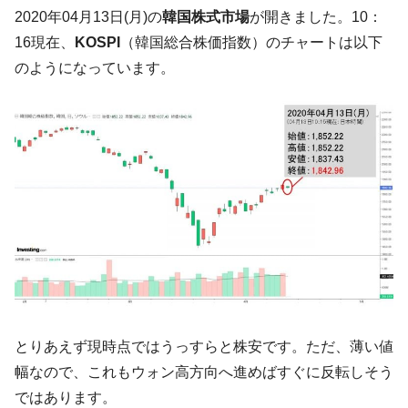
た。『起亜』は9台だけ
2020年04月13日(月)の
韓国株式市場
が開きました。10：
韓国「信用赦免を何回やっても、何回やっ
『Money1』
16現在、
KOSPI
（韓国総合株価指数）のチャートは以下
ても」⇒ 257万人赦免したのに60万人がまた延滞者に転
のようになっています。
落！
韓国K9専用砲弾･装薬自動供給装甲車両･珍
『Money1』
兵器「K10」が改良に乗り出す。
韓国「2026年07月の輸出入」絶好調。半導
『Money1』
体だけで410億ドル、輸出全体の41％もある
韓国･李在明「青年層の雇用状況が悪い。せ
『Money1』
や、若者に起業させよう」⇒ どんな雇用対策だソレ。
【韓国の外貨準備】2026年07月は4,279億ド
『Money1』
ル。外平債の発行「19.4億ドル」
韓国「ここは北朝鮮なのか。選管がサーバ
『Money1』
ーにウソのデータを入力したのは明白だ」
とりあえず現時点ではうっすらと株安です。ただ、薄い値
韓国･李在明さっそく不動産対策で浅薄な発
『Money1』
幅なので、これもウォン高方向へ進めばすぐに反転しそう
言。
ではあります。
韓国は「中国と同じく」投資に不適格な国