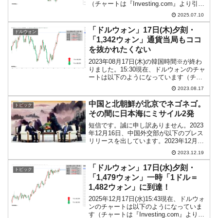
（チャートは『Investing.com』より引
用）。現在のところ陰線が伸びて、「1ド
2025.07.10
ル＝1,371ウォン」近辺の攻防となってい
ます。ローソク足1本が1分間...
「ドルウォン」17日(木)夕刻・
ドルウォン
「1,342ウォン」通貨当局もココ
を抜かれたくない
2023年08月17日(木)の韓国時間※が終わ
りました。15:30現在、ドルウォンのチャ
ートは以下のようになっています（チャ
ートは『Investing.com』より引用）。す
2023.08.17
るすると「1ドル＝1,340ウォン」を突破
しまして……これ以上ウォ...
中国と北朝鮮が北京でネゴネゴ。
トピック
その間に日本海にミサイル2発
短信です。誠に申し訳ありません。2023
年12月16日、中国外交部が以下のプレス
リリースを出しています。2023年12月15
日、孫衛東外交部副部長は北京で北朝鮮
2023.12.19
の朴明浩外務次官と協議を行った。双方
は、来年の中朝国交樹立75周年を契機
「ドルウォン」17日(水)夕刻・
トピック
に、両国...
「1,479ウォン」一時「1ドル＝
1,482ウォン」に到達！
2025年12月17日(水)15:43現在、ドルウォ
ンのチャートは以下のようになっていま
す（チャートは『Investing.com』より引