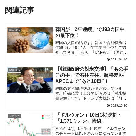
関連記事
韓国が「2年連続」で193カ国中
韓国経済
の最下位！
韓国の人口の話です。韓国の合計特殊出
生率※は「0.84人」で世界最下位とご紹
介してきましたが、『UNFPA』（国連人
口基金）から「State of World Population
2021.04.16
2021」が公表され、韓国の合計特殊出生
率が2年連続で最下...
【韓国政府の対米交渉】「あの手
韓国経済
この手」で右往左往。超格差K-
APECまで“あと10日”！
韓国の対米関税交渉がまだ続いていま
す。暗礁に乗り上げているのは「対米投
資金額」です。トランプ大統領は「前金
で払え」と連呼していますが、韓国側は
2025.10.20
「3,500億ドルを支払うのは不可能」とし
「無制限の通貨スワップが必要」とうわ
「ドルウォン」10日(木)夕刻・
トピック
言のように主張してき...
「1,371ウォン」陰線。
2025年07月10日16:11現在、ドルウォン
のチャートは以下のようになっています