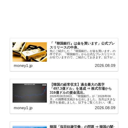
「『韓国銀行』は金を買います」公式プレ
スリリースの中身。
先にご紹介した「『韓国銀行』が金を買います」の
件ですが、『韓国銀行』から公式なプレスリリース
が出ていますので、ご紹介しておきます。以下が全
文和訳です。表題：韓国銀行、国内生産金の買い入
れ協力体制を構築□『韓国銀行』は、国内生産金の
money1.jp
2026.08.09
買い入れに...
【韓国の経常収支】過去最大の黒字
「497.3億ドル」を達成 ⇒ 株式市場から
316億ドルの資金流出。
2026年08月06日、『韓国銀行』が「2026年06
月」の国際収支統計を公示しました。当月は大きな
黒字を達成しました。以下をご覧ください。↑黄色
の傾向ペンでフォーカスしているのが2026年06月
money1.jp
2026.08.09
の経常収支です。2026年06月貿易収支：4...
韓国「塩田奴隷労働」の問題 ⇒ 韓国の闇･