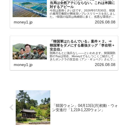
当局は全然アテにならない。これは米国に
対するアピール
今回は面倒くさい話です。2026年07月30日、韓国
の雇用労働部が興味深いプレスリリースを出しまし
た。↑韓国の塩田は島嶼部に多く、劣悪な環境が一
般に見られることが少ないため、事件の発覚を妨げ
money1.jp
2026.08.08
たといわれます（後述）。これは、いわゆる「塩田
奴隷...
「韓国軍はたるんでいる」案件 × ２。⇒
韓国軍をダメにする最強タッグ「李在明 +
安圭伯」
弱将のもとに強兵なし――といわれます。韓国国防
部のTopは現在、Money1でもしつこくご紹介して
きたボンクラの安圭伯（アン・ギュベク）さんで
す。↑経済的無知蒙昧な李在明（イ・ジェミョン）
money1.jp
2026.08.08
さんと「韓国初の文官上がり」の国防部長官安圭伯
（アン...
「韓国ウォン」04月13日(月)初動・ウォ
ン安進行「1,219-1,220ウォン」