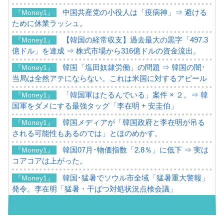
中国共産党の小役人は「疫病神」⇒ 避ける
『Money1』
ために休業ラッシュ。
【韓国の経常収支】過去最大の黒字「497.3
『Money1』
億ドル」を達成 ⇒ 株式市場から316億ドルの資金流出。
韓国「塩田奴隷労働」の問題 ⇒ 韓国の闇･
『Money1』
当局は全然アテにならない。これは米国に対するアピール
「韓国軍はたるんでいる」案件 × ２。⇒ 韓
『Money1』
国軍をダメにする最強タッグ「李在明 + 安圭伯」
韓国メディアが「韓国政府と李在明が吊る
『Money1』
される可能性もあるのでは」とほのめかす。
韓国07月･物価指数「2.8％」に低下 ⇒ 実は
『Money1』
コアコアは上がった。
韓国･猛暑でソウル市全域「猛暑重大警報」
『Money1』
発令。李在明「猛暑・干ばつ対処状況点検会議」
【日本市場再挑戦中】韓国『現代自動車』
『Money1』
07月販売台数は去年のほぼ半分「71台」しか売れなかっ