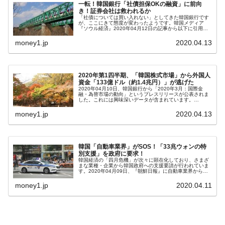
一転！韓国銀行「社債担保OKの融資」に前向
【米韓激突案件】韓国消費者院が『クーパ
『Money1』
き！証券会社は救われるか
ン』1人当たり賠償10万ウォンを認定 ⇒ 総額3兆7,000億
「社債については買い入れない」としてきた韓国銀行です
が、ここにきて態度が変わったようです。韓国メディア
『ソウル経済』2020年04月12日の記事から以下に引用し
ます。韓国銀行は、新型コロナウイルス感染症（コロナ
韓国で猛暑。南東部では干ばつ
『Money1』
19）事態に伴う金融市場のリス...
money1.jp
2020.04.13
韓国型イージス搭載の次世代駆逐艦
『Money1』
「KDDX」1番艦、2032年竣工と公示
2020年第1四半期、「韓国株式市場」から外国人
【対日本円】ウォン安が急進！ 日米の協調
『Money1』
資金「133億ドル（約1.4兆円）」が逃げた
2020年04月10日、韓国銀行から「2020年3月：国際金
に韓国がいっちょがみしたのでは。
融・為替市場の動向」というプレスリリースが公表されま
した。これには興味深いデータが含まれています。
Money1では連日ご紹介している、韓国株式市場における
韓国政府『BYD』車への補助金を全廃 ⇒ 実
『Money1』
外国人投資家の「売り越し」...
money1.jp
2020.04.13
は韓国で『BYD』車は売れている。6カ月で対前年同期比
1.9倍！
在韓米国大使スティールが着韓！⇒ さっそ
『Money1』
韓国「自動車業界」がSOS！「33兆ウォンの特
別支援」を政府に要求！
く空港に詰めかけ「出て行け！」「極右勢力」のプラカー
韓国経済の「四月危機」が次々に顕在化しており、さまざ
まな業種・企業から韓国政府への支援要請が行われていま
ドを掲げる「在韓反米勢力」
す。2020年04月09日、『朝鮮日報』に自動車業界から政
府に支援要請が行われたという記事が出ました。以下に一
部を引用します。韓国自動車...
韓国政府「2035年までに18.4GW規模のAIデ
money1.jp
2020.04.11
『Money1』
ータセンター整備」⇒ だから無理だってば。
JPモルガン「韓国レバレッジETFの清算は
『Money1』
ほぼ終わった」