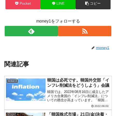
Pocket
LINE
コピー
money1をフォローする
money1
関連記事
韓国は必死です。韓国外交部「イ
韓国経済
ンフレ削減法をどうしよう」会議
韓国では、2022年08月16日に成立したア
メリカ合衆国の「インフレ削減法」につ
いての懸念が高まっています。「韓国産
の電気自動車が売れなくなる」嫌な未来
2022.09.03
予測合衆国産の電気自動車と認定されな
ければ「補助金が出ない」（正確には税
「韓国株式市場」21日(金)決着・
KOSPI