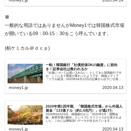
「KDDX」1番艦、2032年竣工と公示
【対日本円】ウォン安が急進！ 日米の協調
『Money1』
※
に韓国がいっちょがみしたのでは。
一般的な用語ではありませんがMoney1では韓国株式市場
韓国政府『BYD』車への補助金を全廃 ⇒ 実
『Money1』
が開いている09：00-15：30をこう呼んでいます。
は韓国で『BYD』車は売れている。6カ月で対前年同期比
1.9倍！
(柏ケミカル＠ｄｃｐ)
在韓米国大使スティールが着韓！⇒ さっそ
『Money1』
く空港に詰めかけ「出て行け！」「極右勢力」のプラカー
一転！韓国銀行「社債担保OKの融資」に前向
ドを掲げる「在韓反米勢力」
き！証券会社は救われるか
「社債については買い入れない」としてきた韓国銀行です
韓国政府「2035年までに18.4GW規模のAIデ
『Money1』
が、ここにきて態度が変わったようです。韓国メディア
『ソウル経済』2020年04月12日の記事から以下に引用し
ータセンター整備」⇒ だから無理だってば。
ます。韓国銀行は、新型コロナウイルス感染症（コロナ
19）事態に伴う金融市場のリス...
money1.jp
2020.04.13
JPモルガン「韓国レバレッジETFの清算は
『Money1』
ほぼ終わった」
2020年第1四半期、「韓国株式市場」から外国人
韓国『国民年金公団』株価暴落で200兆蒸
『Money1』
資金「133億ドル（約1.4兆円）」が逃げた
発。
2020年04月10日、韓国銀行から「2020年3月：国際金
融・為替市場の動向」というプレスリリースが公表されま
した。これには興味深いデータが含まれています。
韓国政府「ニセＫ-ブランドを通報しようキ
『Money1』
Money1では連日ご紹介している、韓国株式市場における
外国人投資家の「売り越し」...
money1.jp
2020.04.13
ャンペーン」⇒ あの名物教授も登場！