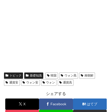
全て勝つといくら？ 競馬GI競走で勝利騎手がもら
Fact1
える賞金とは？
平成仮面ライダーの意外すぎるモチーフとは？
Fact1
発表から2日で大崩壊、鳴かず飛ばずに終わりそう
Fact1
なスーパーリーグとは？
日本人マスターズ挑戦の歴史。松山以前に最高位
Fact1
だった選手とは？
甲子園通算本塁打、最多の清原に次いで多く打っ
Fact1
ている意外な選手とは？
セレクトセールの高額取引馬が稼いだ金額とは？
Fact1
トピック
基礎知識
韓国
ウォン高
南朝鮮
通貨安
ウォン安
ウォン
通貨高
シェアする
X
Facebook
はてブ