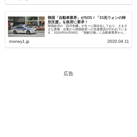
韓国「橋が落ちました」⇒ 耐久性「なさす
『Money1』
ぎ」では。
韓国「自動車業界」がSOS！「33兆ウォンの特
別支援」を政府に要求！
韓国鉄鋼最大手『POSCO』ズブズブ沈む。
『Money1』
韓国経済の「四月危機」が次々に顕在化しており、さまざ
まな業種・企業から韓国政府への支援要請が行われていま
営業利益80.2％も減少
す。2020年04月09日、『朝鮮日報』に自動車業界から政
府に支援要請が行われたという記事が出ました。以下に一
部を引用します。韓国自動車...
money1.jp
2020.04.11
米国下院「韓国の公務員個人をターゲット
『Money1』
にぶん殴る法案」提出！⇒ クーパン問題は合衆国企業に対
する差別。許してはおかぬ
韓国ボンクラ政策室長･金容範、株価暴落に
『Money1』
他人事のような発言。
広告
日本の誇る海洋資源調査船『白嶺』は先進技術の
Fact1
塊！
夏の甲子園、優勝校を最も多く輩出している都道
Fact1
府県とは？
今話題の「楽天ライオンズ」とは？
Fact1
奇跡の毛色「白毛馬」とは？
Fact1