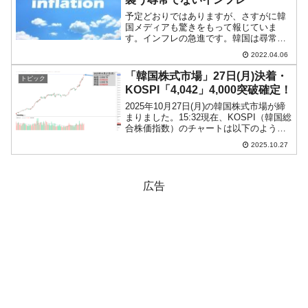
予定どおりではありますが、さすがに韓
国メディアも驚きをもって報じていま
す。インフレの急進です。韓国は尋常で
はないインフレに見舞われており、国民
2022.04.06
からは「なんとかしろ」の声が上がって
います。ガソリン価格を抑えるために減
「韓国株式市場」27日(月)決着・
トピック
税枠の拡大といった措置は行...
KOSPI「4,042」4,000突破確定！
2025年10月27日(月)の韓国株式市場が締
まりました。15:32現在、KOSPI（韓国総
合株価指数）のチャートは以下のように
なっています（チャートは
2025.10.27
『Investing.com』より引用）。いいロー
ソク足で締まりました。KOSPIは「4...
広告