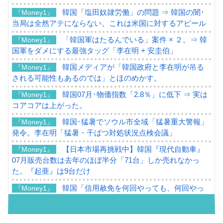
韓国「塩田奴隷労働」の問題 ⇒ 韓国の闇･
『Money1』
当局は全然アテにならない。これは米国に対するアピール
「韓国軍はたるんでいる」案件 × ２。⇒ 韓
『Money1』
国軍をダメにする最強タッグ「李在明 + 安圭伯」
韓国メディアが「韓国政府と李在明が吊る
『Money1』
される可能性もあるのでは」とほのめかす。
韓国07月･物価指数「2.8％」に低下 ⇒ 実は
『Money1』
コアコアは上がった。
韓国･猛暑でソウル市全域「猛暑重大警報」
『Money1』
発令。李在明「猛暑・干ばつ対処状況点検会議」
【日本市場再挑戦中】韓国『現代自動車』
『Money1』
07月販売台数は去年のほぼ半分「71台」しか売れなかっ
た。『起亜』は9台だけ
韓国「信用赦免を何回やっても、何回やっ
『Money1』
ても」⇒ 257万人赦免したのに60万人がまた延滞者に転
落！