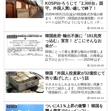
額控除が受けられ...
KOSPIかろうじて「2,300台」固
守。外国人買い越しで終了！
2020年08月21日(金)の韓国株式市場が締
まり、KOSPI（韓国総合株価指数）のチ
ャートは以下のようになりました（チャ
ートは『Investing.com』より引用）。実
2020.08.21
体部分がほとんどないローソク足になり
ました。前日終値よりは上がって終...
韓国政府･輸出不振に「181兆突
トピック
っ込む」宣言！ どこにそんなお
金が…
韓国にとって最も重要な輸出が回復しま
せん。「対前年同期比の増減」の推移は
以下のとおりで――、――2023年はずっ
と前年を割り続けています。韓国は輸出
2023.09.05
（貿易による黒字）に依存した国なの
で、回復しないと国が傾きます。「輸
韓国「外国人投資家が32億投じて
トピック
出」を増やさなければ……...
売り逃げした」という話
小ネタかもしれませんが興味深い現象で
すのでご紹介します。2022年02月10日、
『韓国銀行』が「2022年01月以降の国際
金融・外国為替市場動向」を公表しまし
2022.02.12
た。この中に外国人投資家の資金投入動
向のデータがあります。以下をご覧くだ
ついに4.1％上昇の衝撃！ 韓国を
トピック
さい。20...
襲う尋常でないインフレ