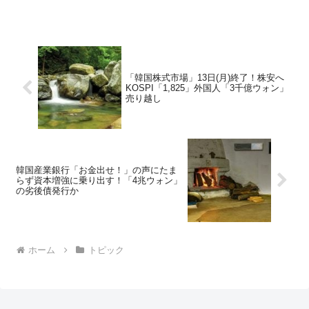
「韓国株式市場」13日(月)終了！株安へ
KOSPI「1,825」外国人「3千億ウォン」
売り越し
韓国産業銀行「お金出せ！」の声にたま
らず資本増強に乗り出す！「4兆ウォン」
の劣後債発行か
ホーム
トピック