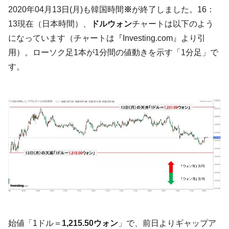
韓国K9専用砲弾･装薬自動供給装甲車両･珍
『Money1』
2020年04月13日(月)も韓国時間
※
が終了しました。16：
兵器「K10」が改良に乗り出す。
13現在（日本時間）、
ドルウォン
チャートは以下のよう
韓国「2026年07月の輸出入」絶好調。半導
『Money1』
になっています（チャートは『Investing.com』より引
体だけで410億ドル、輸出全体の41％もある
用）。ローソク足1本が1分間の値動きを示す「1分足」で
韓国･李在明「青年層の雇用状況が悪い。せ
『Money1』
す。
や、若者に起業させよう」⇒ どんな雇用対策だソレ。
【韓国の外貨準備】2026年07月は4,279億ド
『Money1』
ル。外平債の発行「19.4億ドル」
韓国「ここは北朝鮮なのか。選管がサーバ
『Money1』
ーにウソのデータを入力したのは明白だ」
韓国･李在明さっそく不動産対策で浅薄な発
『Money1』
言。
韓国は「中国と同じく」投資に不適格な国
『Money1』
だ。
『韓国銀行』が「金の保有量を増やしま
『Money1』
す」⇒「金を経由するドル入手」手段ではないのか？
始値「1ドル＝
1,215.50ウォン
」で、前日よりギャップア
韓国･外為取引量「1日当たり1,214.4億ド