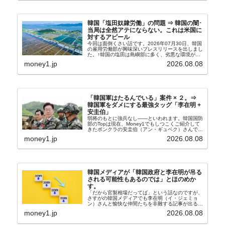
韓国「塩田奴隷労働」の問題 ⇒ 韓国の闇･
当局は全然アテにならない。これは米国に
対するアピール
今回は面倒くさい話です。2026年07月30日、韓国
の雇用労働部が興味深いプレスリリースを出しまし
た。↑韓国の塩田は島嶼部に多く、劣悪な環境が一
般に見られることが少ないため、事件の発覚を妨げ
money1.jp
2026.08.08
たといわれます（後述）。これは、いわゆる「塩田
奴隷...
「韓国軍はたるんでいる」案件 × ２。⇒
韓国軍をダメにする最強タッグ「李在明 +
安圭伯」
弱将のもとに強兵なし――といわれます。韓国国防
部のTopは現在、Money1でもしつこくご紹介して
きたボンクラの安圭伯（アン・ギュベク）さんで
す。↑経済的無知蒙昧な李在明（イ・ジェミョン）
money1.jp
2026.08.08
さんと「韓国初の文官上がり」の国防部長官安圭伯
（アン...
韓国メディアが「韓国政府と李在明が吊る
される可能性もあるのでは」とほのめか
す。
「だから官製相場だってば」という話なのですが、
さすがの韓国メディアでも李在明（イ・ジェミョ
ン）さんと愉快な仲間たちを非難する記事が出るよ
うになっています。もちろん株価の暴落についてで
money1.jp
2026.08.08
『朝鮮日報』に面白い記事が出ています。「東西南
北」というコ...