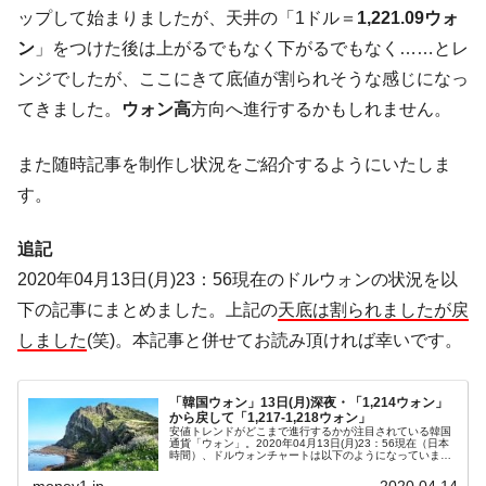
『Money1』
ップして始まりましたが、天井の「1ドル＝
1,221.09ウォ
ル」まで拡大 ⇒ 海外資金の動きに強く左右される状態
ン
」をつけた後は上がるでもなく下がるでもなく……とレ
韓国･帰ってきた李在明。李在明を支持しな
『Money1』
ンジでしたが、ここにきて底値が割られそうな感じになっ
い「50.5％」に上昇
てきました。
ウォン高
方向へ進行するかもしれません。
韓国大統領府ボンクラ政策室長が告発され
『Money1』
た ⇒ 国家が行った恐るべき株価操作であり、空前の国政壟
また随時記事を制作し状況をご紹介するようにいたしま
断
す。
韓国･警察職員が「丸刈りになって抗議活
『Money1』
動」
追記
中国だけが鉄鋼輸出を異常増加させる ⇒ 中
『Money1』
2020年04月13日(月)23：56現在のドルウォンの状況を以
国の過剰生産が世界を蝕む。
下の記事にまとめました。上記の
天底は割られましたが戻
韓国製造業「半導体絶好調」のウラで他業
『Money1』
しました
(笑)。本記事と併せてお読み頂ければ幸いです。
種は全般的「不調」⇒ PSIが示す現況は決して良くない。
【米韓激突案件】韓国消費者院が『クーパ
『Money1』
「韓国ウォン」13日(月)深夜・「1,214ウォン」
ン』1人当たり賠償10万ウォンを認定 ⇒ 総額3兆7,000億
から戻して「1,217-1,218ウォン」
安値トレンドがどこまで進行するかが注目されている韓国
韓国で猛暑。南東部では干ばつ
『Money1』
通貨「ウォン」。2020年04月13日(月)23：56現在（日本
時間）、ドルウォンチャートは以下のようになっています
（チャートは『Investing.com』より引用：以下同）。現在
韓国型イージス搭載の次世代駆逐艦
『Money1』
のとこ...
money1.jp
2020.04.14