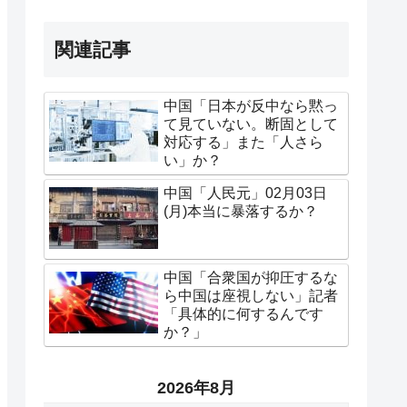
関連記事
中国「日本が反中なら黙っ
て見ていない。断固として
対応する」また「人さら
い」か？
中国「人民元」02月03日
(月)本当に暴落するか？
中国「合衆国が抑圧するな
ら中国は座視しない」記者
「具体的に何するんです
か？」
2026年8月