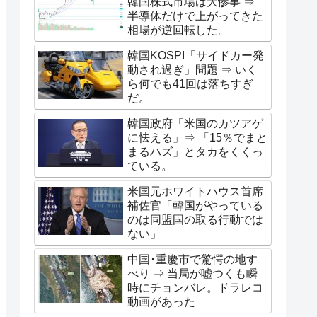
韓国株式市場は大惨事 ⇒
半導体だけで上がってきた
相場が逆回転した。
韓国KOSPI「サイドカー発
動され過ぎ」問題 ⇒ いく
ら何でも41回は落ちすぎ
だ。
韓国政府「米国のカツアゲ
に怯える」⇒ 「15％でまと
まるハズ」とタカをくくっ
ている。
米国元ホワイトハウス首席
補佐官「韓国がやっている
のは同盟国の取る行動では
ない」
中国･重慶市で驚愕の地す
べり ⇒ 当局が嘘つくも瞬
時にチョンバレ。ドラレコ
動画があった