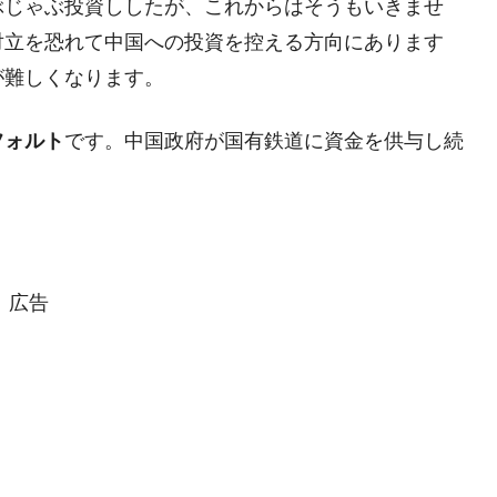
ぶじゃぶ投資ししたが、これからはそうもいきませ
対立を恐れて中国への投資を控える方向にあります
模のAIデータセンター整備」⇒ だから無理だってば。
が難しくなります。
清算はほぼ終わった」
フォルト
です。中国政府が国有鉄道に資金を供与し続
兆蒸発。
うキャンペーン」⇒ あの名物教授も登場！
さすぎ」では。
む。営業利益80.2％も減少
広告
ットにぶん殴る法案」提出！⇒ クーパン問題は合衆国企業に対
暴落に他人事のような発言。
年2Qの業績「史上最高益」当期純利益は前年同期比13.4倍に。
術の塊！
都道府県とは？