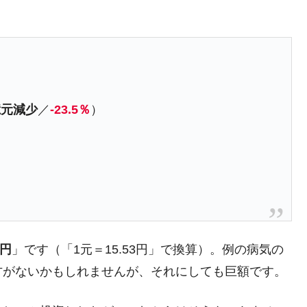
ない「50.5％」に上昇
れた ⇒ 国家が行った恐るべき株価操作であり、空前の国政
議活動」
2億元減少
／
-23.5％
）
⇒ 中国の過剰生産が世界を蝕む。
業種は全般的「不調」⇒ PSIが示す現況は決して良くない。
ン』1人当たり賠償10万ウォンを認定 ⇒ 総額3兆7,000億
DX」1番艦、2032年竣工と公示
の協調に韓国がいっちょがみしたのでは。
億円
」です（「1元＝15.53円」で換算）。例の病気の
⇒ 実は韓国で『BYD』車は売れている。6カ月で対前年同期比
方がないかもしれませんが、それにしても巨額です。
さっそく空港に詰めかけ「出て行け！」「極右勢力」のプラカー