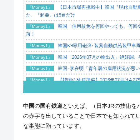
【日本市場再挑戦中】韓国『現代自動車
『Money1』
た。『起亜』は9台だけ
韓国「信用赦免を何回やっても、何回や
『Money1』
落！
韓国K9専用砲弾･装薬自動供給装甲車両
『Money1』
韓国「2026年07月の輸出入」絶好調
『Money1』
韓国･李在明「青年層の雇用状況が悪い
『Money1』
【韓国の外貨準備】2026年07月は4,2
『Money1』
韓国「ここは北朝鮮なのか。選管がサ
『Money1』
韓国･李在明さっそく不動産対策で浅
『Money1』
中国
の
国有鉄道
といえば、（日本JRの技術を
韓国は「中国と同じく」投資に不適格
『Money1』
の赤字を出していることで日本でも知られてい
『韓国銀行』が「金の保有量を増やし
な事態に陥っています。
『Money1』
韓国･外為取引量「1日当たり1,214.
『Money1』