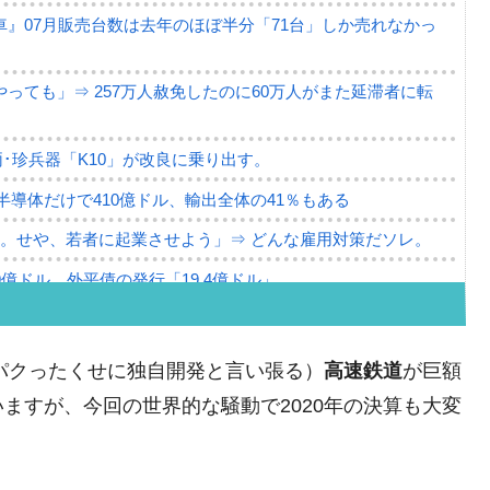
』07月販売台数は去年のほぼ半分「71台」しか売れなかっ
っても」⇒ 257万人赦免したのに60万人がまた延滞者に転
･珍兵器「K10」が改良に乗り出す。
。半導体だけで410億ドル、輸出全体の41％もある
。せや、若者に起業させよう」⇒ どんな雇用対策だソレ。
79億ドル。外平債の発行「19.4億ドル」
ーバーにウソのデータを入力したのは明白だ」
薄な発言。
パクったくせに独自開発と言い張る）
高速鉄道
が巨額
な国だ。
ますが、今回の世界的な騒動で2020年の決算も大変
ます」⇒「金を経由するドル入手」手段ではないのか？
4億ドル」まで拡大 ⇒ 海外資金の動きに強く左右される状態