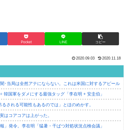
Pocket
LINE
コピー
2020.09.03
2020.11.18
の闇･当局は全然アテにならない。これは米国に対するアピール
⇒ 韓国軍をダメにする最強タッグ「李在明 + 安圭伯」
吊るされる可能性もあるのでは」とほのめかす。
⇒ 実はコアコアは上がった。
警報」発令。李在明「猛暑・干ばつ対処状況点検会議」