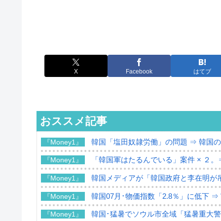
X
Facebook
はてブ
おススメ記事
韓国「塩田奴隷労働」の問題 ⇒ 韓国
『Money1』
「韓国軍はたるんでいる」案件 × ２。
『Money1』
韓国メディアが「韓国政府と李在明が
『Money1』
韓国07月･物価指数「2.8％」に低下 
『Money1』
韓国･猛暑でソウル市全域「猛暑重大
『Money1』