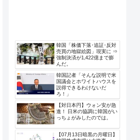
韓国「株価下落･追証･反対
売買の地獄絵図」現実に ⇒
強制決済が1,422億まで膨
んだ。
韓国記者「そんな説明で米
国議会とホワイトハウスを
説得できるわけないだ
ろ！」
【対日本円】ウォン安が急
進！ 日米の協調に韓国がい
っちょがみしたのでは。
【07月13日暗黒の月曜日】