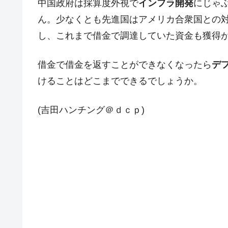
中国政府は採算度外視で
インフラ開発
にじゃ
ドを掲げる「在韓反米勢力」
ん。少なくとも先進国はアメリカ合衆国との
韓国政府「2035年までに18.4GW規
『Money1』
し、これまで借金で調達していた資金も獲得
JPモルガン「韓国レバレッジETFの
『Money1』
借金で借金を返すことができなくなったら
デ
韓国『国民年金公団』株価暴落で200
『Money1』
けることはどこまでできるでしょうか。
韓国政府「ニセＫ-ブランドを通報しよ
『Money1』
韓国「橋が落ちました」⇒ 耐久性「な
『Money1』
(吉田ハンチング＠ｄｃｐ)
韓国鉄鋼最大手『POSCO』ズブズブ沈
『Money1』
米国下院「韓国の公務員個人をターゲ
『Money1』
する差別。許してはおかぬ
韓国ボンクラ政策室長･金容範、株価
『Money1』
韓国半導体『SKハイニックス』2026
『Money1』
日本の誇る海洋資源調査船『白嶺』は先進技
Fact1
夏の甲子園、優勝校を最も多く輩出している
Fact1