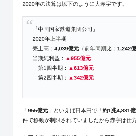
2020年の決算は以下のように大赤字です。
韓国･帰ってきた李在明。李在明を支持し
『Money1』
韓国大統領府ボンクラ政策室長が告発さ
『Money1』
壟断
『中国国家鉄道集団公司』
韓国･警察職員が「丸刈りになって抗
『Money1』
2020年上半期
売上高：
4,039億元
（前年同期比：
1,24
中国だけが鉄鋼輸出を異常増加させる 
『Money1』
当期純利益：
▲955億元
韓国製造業「半導体絶好調」のウラで他
『Money1』
第1四半期：
▲613億元
【米韓激突案件】韓国消費者院が『クーパ
『Money1』
第2四半期：
▲342億元
韓国で猛暑。南東部では干ばつ
『Money1』
韓国型イージス搭載の次世代駆逐艦「KD
『Money1』
【対日本円】ウォン安が急進！ 日米
『Money1』
「
955億元
」といえば日本円で「
約1兆4,831
韓国政府『BYD』車への補助金を全廃 
『Money1』
件で移動が制限されていましたから赤字は仕
1.9倍！
在韓米国大使スティールが着韓！⇒ 
『Money1』