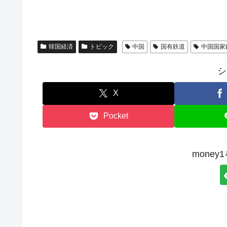
韓国経済
トピック
中国
国有鉄道
中国国家
シ
X
Pocket
mone