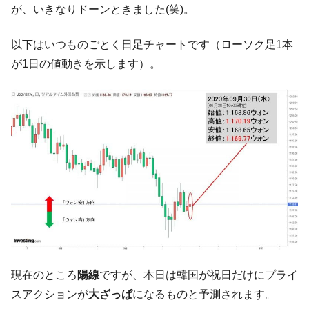
が、いきなりドーンときました(笑)。
韓国大統領府ボンクラ政策室長が告発され
『Money1』
た ⇒ 国家が行った恐るべき株価操作であり、空前の国政壟
以下はいつものごとく日足チャートです（ローソク足1本
断
が1日の値動きを示します）。
韓国･警察職員が「丸刈りになって抗議活
『Money1』
動」
中国だけが鉄鋼輸出を異常増加させる ⇒ 中
『Money1』
国の過剰生産が世界を蝕む。
韓国製造業「半導体絶好調」のウラで他業
『Money1』
種は全般的「不調」⇒ PSIが示す現況は決して良くない。
【米韓激突案件】韓国消費者院が『クーパ
『Money1』
ン』1人当たり賠償10万ウォンを認定 ⇒ 総額3兆7,000億
韓国で猛暑。南東部では干ばつ
『Money1』
韓国型イージス搭載の次世代駆逐艦
『Money1』
「KDDX」1番艦、2032年竣工と公示
現在のところ
陽線
ですが、本日は韓国が祝日だけにプライ
【対日本円】ウォン安が急進！ 日米の協調
『Money1』
スアクションが
大ざっぱ
になるものと予測されます。
に韓国がいっちょがみしたのでは。