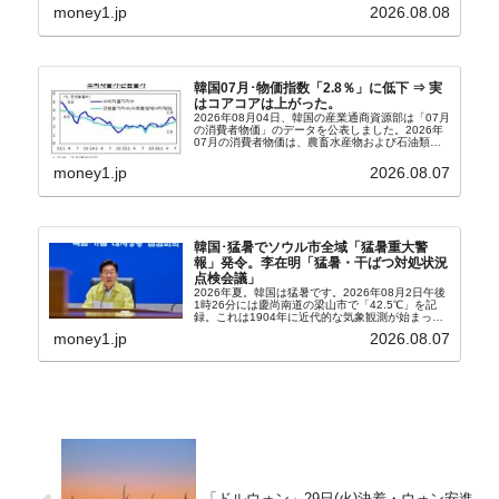
うになっています。もちろん株価の暴落についてで
money1.jp
2026.08.08
『朝鮮日報』に面白い記事が出ています。「東西南
北」というコ...
韓国07月･物価指数「2.8％」に低下 ⇒ 実
はコアコアは上がった。
2026年08月04日、韓国の産業通商資源部は「07月
の消費者物価」のデータを公表しました。2026年
07月の消費者物価は、農畜水産物および石油類の
上昇率が鈍化したことなどにより、前年同月比
2.8％上昇（06月は3.2％）となり、上昇率は前...
money1.jp
2026.08.07
韓国･猛暑でソウル市全域「猛暑重大警
報」発令。李在明「猛暑・干ばつ対処状況
点検会議」
2026年夏。韓国は猛暑です。2026年08月2日午後
1時26分には慶尚南道の梁山市で「42.5℃」を記
録。これは1904年に近代的な気象観測が始まって
以来の韓国史上最高気温です。08月04日には、ソ
money1.jp
2026.08.07
ウル市全域への「猛暑重大警報」が発令され...
「ドルウォン」29日(火)決着・ウォン安進