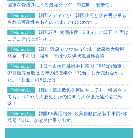
国軍を骨抜きにする最強タッグ「李在明 + 安圭伯」
韓国メディアが「韓国政府と李在明が吊る
『Money1』
される可能性もあるのでは」とほのめかす。
韓国07月･物価指数「2.8％」に低下 ⇒ 実は
『Money1』
コアコアは上がった。
韓国･猛暑でソウル市全域「猛暑重大警報」
『Money1』
発令。李在明「猛暑・干ばつ対処状況点検会議」
【日本市場再挑戦中】韓国『現代自動車』
『Money1』
07月販売台数は去年のほぼ半分「71台」しか売れなかっ
た。『起亜』は9台だけ
韓国「信用赦免を何回やっても、何回やっ
『Money1』
ても」⇒ 257万人赦免したのに60万人がまた延滞者に転
落！
韓国K9専用砲弾･装薬自動供給装甲車両･珍
『Money1』
兵器「K10」が改良に乗り出す。
韓国「2026年07月の輸出入」絶好調。半導
『Money1』
体だけで410億ドル、輸出全体の41％もある