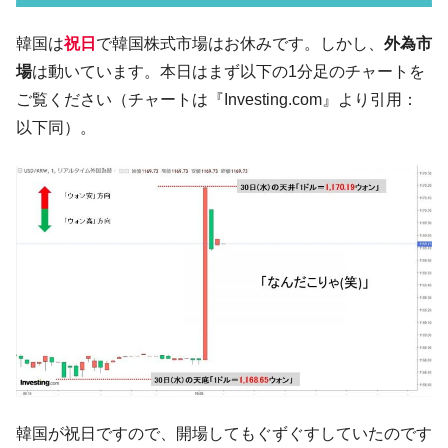
韓国･李在明「青年層の雇用状況が悪い。せ
『Money1』
韓国は
祝日
で韓国株式市場はお休みです。しかし、
外為市
や、若者に起業させよう」⇒ どんな雇用対策だソレ。
場
は動いています。本日はまず以下の1分足のチャートを
【韓国の外貨準備】2026年07月は4,279億ド
『Money1』
ご覧ください（チャートは『Investing.com』より引用：
ル。外平債の発行「19.4億ドル」
以下同）。
韓国「ここは北朝鮮なのか。選管がサーバ
『Money1』
ーにウソのデータを入力したのは明白だ」
韓国･李在明さっそく不動産対策で浅薄な発
『Money1』
言。
韓国は「中国と同じく」投資に不適格な国
『Money1』
だ。
『韓国銀行』が「金の保有量を増やしま
『Money1』
す」⇒「金を経由するドル入手」手段ではないのか？
韓国･外為取引量「1日当たり1,214.4億ド
『Money1』
ル」まで拡大 ⇒ 海外資金の動きに強く左右される状態
韓国･帰ってきた李在明。李在明を支持しな
『Money1』
韓国が祝日ですので、開場してもぐずぐすしていたのです
い「50.5％」に上昇