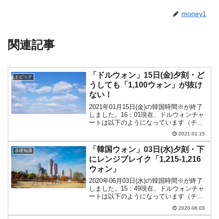
money1
関連記事
「ドルウォン」15日(金)夕刻・ど
トピック
うしても「1,100ウォン」が抜け
ない！
2021年01月15日(金)の韓国時間※が終了
しました。16：01現在、ドルウォンチャ
ートは以下のようになっています（チャ
ートは『Investing.com』より引用：以下
2021.01.15
同）。まだ陽線で頑張っていますが、ウ
ォン高圧力も強く、怪しくなってき...
「韓国ウォン」03日(水)夕刻・下
基礎知識
にレンジブレイク「1,215-1,216
ウォン」
2020年06月03日(水)の韓国時間※が終了
しました。15：49現在、ドルウォンチャ
ートは以下のようになっています（チャ
ートは『Investing.com』より引用：以下
2020.06.03
同）。下にヒゲを持つ陰線になりまし