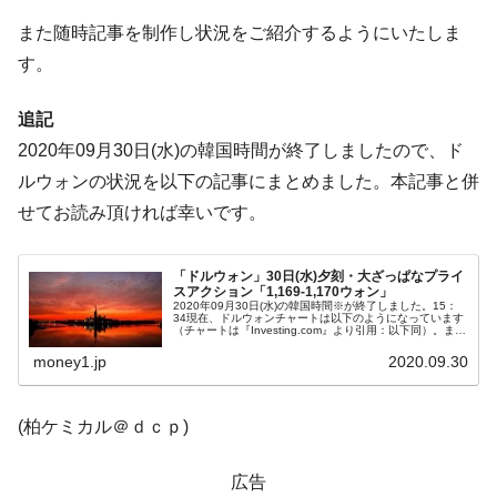
韓国政府『BYD』車への補助金を全廃 ⇒ 実
『Money1』
また随時記事を制作し状況をご紹介するようにいたしま
は韓国で『BYD』車は売れている。6カ月で対前年同期比
す。
1.9倍！
在韓米国大使スティールが着韓！⇒ さっそ
『Money1』
追記
く空港に詰めかけ「出て行け！」「極右勢力」のプラカー
2020年09月30日(水)の韓国時間が終了しましたので、ド
ドを掲げる「在韓反米勢力」
ルウォンの状況を以下の記事にまとめました。本記事と併
韓国政府「2035年までに18.4GW規模のAIデ
『Money1』
せてお読み頂ければ幸いです。
ータセンター整備」⇒ だから無理だってば。
JPモルガン「韓国レバレッジETFの清算は
『Money1』
ほぼ終わった」
「ドルウォン」30日(水)夕刻・大ざっぱなプライ
スアクション「1,169-1,170ウォン」
2020年09月30日(水)の韓国時間※が終了しました。15：
韓国『国民年金公団』株価暴落で200兆蒸
『Money1』
34現在、ドルウォンチャートは以下のようになっています
（チャートは『Investing.com』より引用：以下同）。まだ
発。
陽線で頑張っています。現在のところ「1ドル＝1,169-1...
money1.jp
2020.09.30
韓国政府「ニセＫ-ブランドを通報しようキ
『Money1』
ャンペーン」⇒ あの名物教授も登場！
(柏ケミカル＠ｄｃｐ)
韓国「橋が落ちました」⇒ 耐久性「なさす
『Money1』
ぎ」では。
広告