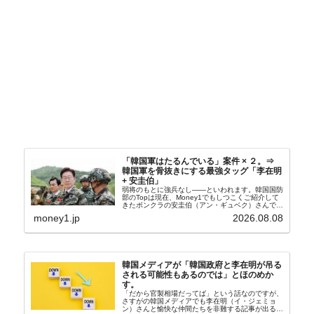
「韓国軍はたるんでいる」案件 × ２。⇒
韓国軍を骨抜きにする最強タッグ「李在明
+ 安圭伯」
弱将のもとに強兵なし――といわれます。韓国国防
部のTopは現在、Money1でもしつこくご紹介して
きたボンクラの安圭伯（アン・ギュベク）さんで
す。↑経済的無知蒙昧な李在明（イ・ジェミョン）
money1.jp
2026.08.08
さんと「韓国初の文官上がり」の国防部長官安圭伯
（アン...
韓国メディアが「韓国政府と李在明が吊る
される可能性もあるのでは」とほのめか
す。
「だから官製相場だってば」という話なのですが、
さすがの韓国メディアでも李在明（イ・ジェミョ
ン）さんと愉快な仲間たちを非難する記事が出るよ