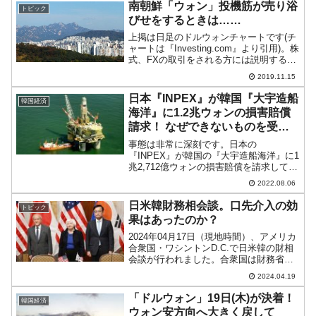
た。始値からずっと下落（ウォン高方...
南朝鮮「ウォン」投機筋が売り浴
トピック
びせをするときは……
上掲は日足のドルウォンチャートです(チ
ャートは『Investing.com』より引用)。株
式、FXの取引をされる方には説明するま
でもないことでしょうが、およそ「1ドル
2019.11.15
＝1,154ウォン」のレジスタンスラインで
揉み、これが機能してウォン安へ跳...
日本『INPEX』が韓国『大宇造船
韓国経済
海洋』に1.2兆ウォンの損害賠償
請求！ なぜできないものを受注
するのか
事態は非常に深刻です。日本の
『INPEX』が韓国の『大宇造船海洋』に1
兆2,712億ウォンの損害賠償を請求してい
ることが分かりました。2022年08月05
2022.08.06
日、韓国金融監督院の『DART』に公示
されて判明しました。『大宇造船海洋』
日米韓財務相会談。口先介入の効
トピック
は『INPE...
果はあったのか？
2024年04月17日（現地時間）、アメリカ
合衆国・ワシントンD.C.で日米韓の財相
会談が行われました。合衆国は財務省長
官のイエレンさん、日本は鈴木俊一財務
2024.04.19
大臣、韓国は崔相穆（チェ・サンモク）
副首相兼企画財政部長官というメンバー
「ドルウォン」19日(木)が決着！
韓国経済
です。注目は...
ウォン安方向へ大きく戻して