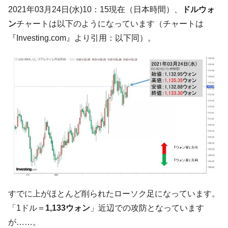
韓国「ここは北朝鮮なのか。選管がサーバ
『Money1』
2021年03月24日(水)10：15現在（日本時間）、
ドルウォ
ーにウソのデータを入力したのは明白だ」
ン
チャートは以下のようになっています（チャートは
韓国･李在明さっそく不動産対策で浅薄な発
『Money1』
『Investing.com』より引用：以下同）。
言。
韓国は「中国と同じく」投資に不適格な国
『Money1』
だ。
『韓国銀行』が「金の保有量を増やしま
『Money1』
す」⇒「金を経由するドル入手」手段ではないのか？
韓国･外為取引量「1日当たり1,214.4億ド
『Money1』
ル」まで拡大 ⇒ 海外資金の動きに強く左右される状態
韓国･帰ってきた李在明。李在明を支持しな
『Money1』
い「50.5％」に上昇
韓国大統領府ボンクラ政策室長が告発され
『Money1』
た ⇒ 国家が行った恐るべき株価操作であり、空前の国政壟
すでに上がほとんど削られたローソク足になっています。
断
「1ドル＝
1,133ウォン
」近辺での攻防となっています
韓国･警察職員が「丸刈りになって抗議活
『Money1』
動」
が……。