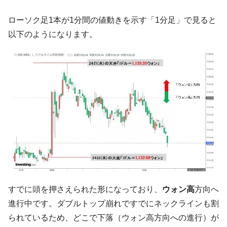
中国だけが鉄鋼輸出を異常増加させる ⇒ 中
『Money1』
ローソク足1本が1分間の値動きを示す「1分足」で見ると
国の過剰生産が世界を蝕む。
以下のようになります。
韓国製造業「半導体絶好調」のウラで他業
『Money1』
種は全般的「不調」⇒ PSIが示す現況は決して良くない。
【米韓激突案件】韓国消費者院が『クーパ
『Money1』
ン』1人当たり賠償10万ウォンを認定 ⇒ 総額3兆7,000億
韓国で猛暑。南東部では干ばつ
『Money1』
韓国型イージス搭載の次世代駆逐艦
『Money1』
「KDDX」1番艦、2032年竣工と公示
【対日本円】ウォン安が急進！ 日米の協調
『Money1』
に韓国がいっちょがみしたのでは。
韓国政府『BYD』車への補助金を全廃 ⇒ 実
『Money1』
は韓国で『BYD』車は売れている。6カ月で対前年同期比
すでに頭を押さえられた形になっており、
ウォン高
方向へ
1.9倍！
進行中です。ダブルトップ崩れですでにネックラインも割
在韓米国大使スティールが着韓！⇒ さっそ
『Money1』
られているため、どこで下落（ウォン高方向への進行）が
く空港に詰めかけ「出て行け！」「極右勢力」のプラカー