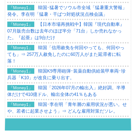
韓国･猛暑でソウル市全域「猛暑重大警報」
『Money1』
発令。李在明「猛暑・干ばつ対処状況点検会議」
【日本市場再挑戦中】韓国『現代自動車』
『Money1』
07月販売台数は去年のほぼ半分「71台」しか売れなかっ
た。『起亜』は9台だけ
韓国「信用赦免を何回やっても、何回やっ
『Money1』
ても」⇒ 257万人赦免したのに60万人がまた延滞者に転
落！
韓国K9専用砲弾･装薬自動供給装甲車両･珍
『Money1』
兵器「K10」が改良に乗り出す。
韓国「2026年07月の輸出入」絶好調。半導
『Money1』
体だけで410億ドル、輸出全体の41％もある
韓国･李在明「青年層の雇用状況が悪い。せ
『Money1』
や、若者に起業させよう」⇒ どんな雇用対策だソレ。
【韓国の外貨準備】2026年07月は4,279億ド
『Money1』
ル。外平債の発行「19.4億ドル」