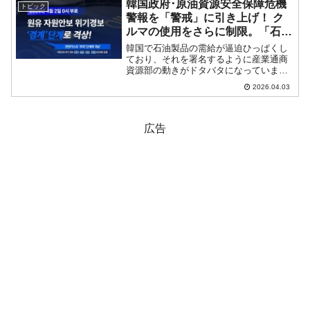
韓国政府･原油資源安全保障危機
トピック
得するのだ！と開発に...
警報を「警戒」に引き上げ！ ク
ルマの使用をさらに制限。「石油
製品足りてる？」会議を急きょ開
韓国で石油製品の需給が逼迫ひっぱくし
催
ており、それを署名するように産業通商
資源部の動きがドタバタになっていま
す。2026年04月02日、韓国の産業通商資
2026.04.03
源部が「중동전쟁에 따른 업종별 석유화
학제품 수급상황 철저히 점검（中東戦争
に伴う業種...
広告