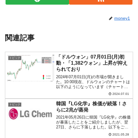
money1
関連記事
「ドルウォン」07月01日(月)初
トピック
動・「1,382ウォン」上昇が抑え
られており
2024年07月01日(月)の市場が開きまし
た。10:00現在、ドルウォンのチャートは
以下のようになっています（チャートは
『Investing.com』より引用）。下げ始ま
2024.07.01
りで陽線。「1ドル＝1,400ウォン」まで
あと18ウォンですが、上昇...
韓国『LG化学』株価が続落！さ
トピック
らに2兆が蒸発
2021年05月26日に韓国『LG化学』の株価
が暴落したことをご紹介しましたが、翌
27日、さらに下落しました。以下をご覧
ください（チャートは『Investing.com』
2021.05.28
より引用）。「26日終値：83万2,000ウォ