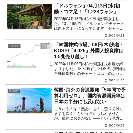
ン」で「27日終値：80...
「ドルウォン」04月13日(水)初
ドルウォン
動・コマ足！「1,228ウォン」
2022年04月13日(水)の市場が開きまし
た。10：18現在、ドルウォンのチャート
は以下のようになっています（チャート
は『Investing.com』より引用）。前日は
2022.04.13
長い陰線となりました。本日はそれを受
けてのスタートです。現在は「1ドル...
「韓国株式市場」06日(木)決着・
トピック
KOSPI「4,026」外国人投資家は
1.5兆売り越し！
2025年11月06日(木)の韓国株式市場が締
まりました。15:32現在、KOSPI（韓国総
合株価指数）のチャートは以下のように
なっています（チャートは
2025.11.06
『Investing.com』より引用）。下げまし
た。前日終値よりは上なので「本日はア
韓国･海外の資源開発「5年間で予
韓国経済
ゲ...
算利用ゼロ」。国内資源開発率は
日本の半分にも及ばない
こういうのを「羹あつものに懲りて膾な
ますを吹く」というのかもしれません
が、単純にお金がない――という見方も
できます。Money1でもしつこくご紹介し
2025.08.21
てきたとおり、韓国の李明博（イ・ミョ
ンバク）政権時代には、海外で資源を獲