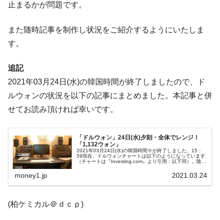
ドを掲げる「在韓反米勢力」
止まるかが問題です。
韓国政府「2035年までに18.4GW規模のAIデ
『Money1』
ータセンター整備」⇒ だから無理だってば。
また随時記事を制作し状況をご紹介するようにいたしま
す。
JPモルガン「韓国レバレッジETFの清算は
『Money1』
ほぼ終わった」
追記
韓国『国民年金公団』株価暴落で200兆蒸
『Money1』
2021年03月24日(水)の韓国時間が終了しましたので、ド
発。
ルウォンの状況を以下の記事にまとめました。本記事と併
韓国政府「ニセＫ-ブランドを通報しようキ
『Money1』
せてお読み頂ければ幸いです。
ャンペーン」⇒ あの名物教授も登場！
韓国「橋が落ちました」⇒ 耐久性「なさす
『Money1』
ぎ」では。
「ドルウォン」24日(水)夕刻・全体でレンジ！
「1,132ウォン」
2021年03月24日(水)の韓国時間※が終了しました。15：
韓国鉄鋼最大手『POSCO』ズブズブ沈む。
『Money1』
59現在、ドルウォンチャートは以下のようになっています
（チャートは『Investing.com』より引用：以下同）。陰線
営業利益80.2％も減少
になりましたが下げ渋っています。「1ドル＝1,132ウォ
ン...
money1.jp
2021.03.24
米国下院「韓国の公務員個人をターゲット
『Money1』
にぶん殴る法案」提出！⇒ クーパン問題は合衆国企業に対
する差別。許してはおかぬ
(柏ケミカル＠ｄｃｐ)
韓国ボンクラ政策室長･金容範、株価暴落に
『Money1』