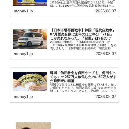
1時26分には慶尚南道の梁山市で「42.5℃」を記
録。これは1904年に近代的な気象観測が始まって
以来の韓国史上最高気温です。08月04日には、ソ
money1.jp
2026.08.07
ウル市全域への「猛暑重大警報」が発令され...
【日本市場再挑戦中】韓国『現代自動車』
07月販売台数は去年のほぼ半分「71台」
しか売れなかった。『起亜』は9台だけ
2026年08月06日、『日本自動車輸入組合』が
「2026年7月度輸入車新規登録台数（速報）」を公
表しました。日本市場に再挑戦中の『現代自動
車』、また日本市場を攻略したい『BYD』の販売
money1.jp
2026.08.07
台数はこの中に捉えられているはずです。先月から
は韓国の...
韓国「信用赦免を何回やっても、何回やっ
ても」⇒ 257万人赦免したのに60万人がま
た延滞者に転落！
韓国では政権ごとに徳政令を発動しています。先に
ご紹介したとおり、韓国大統領に成りおおせた李在
明（イ・ジェミョン）さんも、尹錫悦（ユン・ソギ
ョル）前政権が行った――「新出発基金」をバッド
money1.jp
2026.08.07
バンクにして不良債権の買い取りを行い、分割償還
や元利減免...