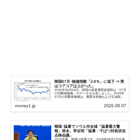
韓国07月･物価指数「2.8％」に低下 ⇒ 実
はコアコアは上がった。
2026年08月04日、韓国の産業通商資源部は「07月
の消費者物価」のデータを公表しました。2026年
07月の消費者物価は、農畜水産物および石油類の
上昇率が鈍化したことなどにより、前年同月比
2.8％上昇（06月は3.2％）となり、上昇率は前...
money1.jp
2026.08.07
韓国･猛暑でソウル市全域「猛暑重大警
報」発令。李在明「猛暑・干ばつ対処状況
点検会議」
2026年夏。韓国は猛暑です。2026年08月2日午後