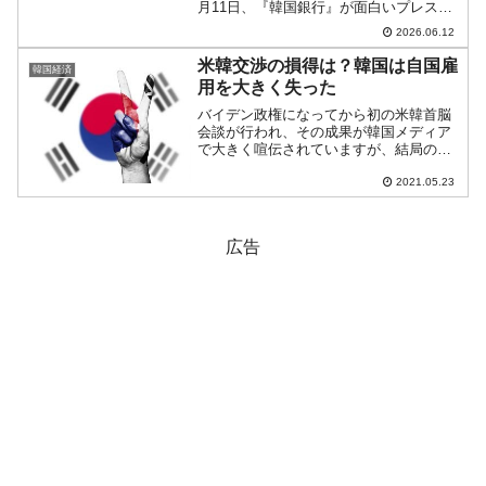
月11日、『韓国銀行』が面白いプレスリ
リースを出しました。以下です。件名：
2026.06.12
外貨預金超過支払準備金に対する利息支
払いの延長▣ 金融通貨委員会は、金融機
米韓交渉の損得は？韓国は自国雇
韓国経済
関が韓国銀行に...
用を大きく失った
バイデン政権になってから初の米韓首脳
会談が行われ、その成果が韓国メディア
で大きく喧伝されていますが、結局のと
ころ韓国は「ほしかったもの」をほとん
ど得られなかったのではないでしょう
2021.05.23
か。韓国は、バイデン政権の歓心を買う
ため、またワクチン確保のた...
広告