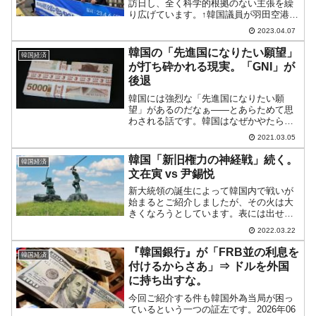
訪日し、全く科学的根拠のない主張を繰
り広げています。↑韓国議員が羽田空港に
到着したことを報じるYouTube『TBS
2023.04.07
NEWS DIG』チャンネル↑2023年04月06
日、日本『東京電力』本社前で記者に...
韓国の「先進国になりたい願望」
韓国経済
が打ち砕かれる現実。「GNI」が
後退
韓国には強烈な「先進国になりたい願
望」があるのだなぁ――とあらためて思
わされる話です。韓国はなぜかやたらと
「1人当たりのGNI（Gross National
2021.03.05
Incomeの略：国民総所得）」を気にする
国で、韓国メディアでは折に触れてコレ
韓国「新旧権力の神経戦」続く。
韓国経済
が登...
文在寅 vs 尹錫悦
新大統領の誕生によって韓国内で戦いが
始まるとご紹介しましたが、その火は大
きくなろうとしています。表には出せな
い「昼食会が流れた理由」末期の末期に
2022.03.22
なった文在寅大統領と尹錫悦（ユン・ソ
ギョル）新大統領側の神経戦が激しさを
『韓国銀行』が「FRB並の利息を
韓国経済
増してきました。03月1...
付けるからさあ」⇒ ドルを外国
に持ち出すな。
今回ご紹介する件も韓国外為当局が困っ
ているという一つの証左です。2026年06