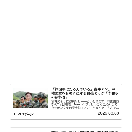
「韓国軍はたるんでいる」案件 × ２。⇒
韓国軍を骨抜きにする最強タッグ「李在明
+ 安圭伯」
弱将のもとに強兵なし――といわれます。韓国国防
部のTopは現在、Money1でもしつこくご紹介して
きたボンクラの安圭伯（アン・ギュベク）さんで
す。↑経済的無知蒙昧な李在明（イ・ジェミョン）
money1.jp
2026.08.08
さんと「韓国初の文官上がり」の国防部長官安圭伯
（アン...