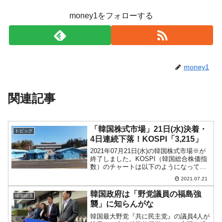
money1をフォローする
money1
関連記事
「韓国株式市場」21日(水)決着・
トピック
4日連続下落！KOSPI「3,215」
2021年07月21日(水)の韓国株式市場※が
終了しました。KOSPI（韓国総合株価指
数）のチャートは以下のようになってい
ます（チャートは『Investing.com』より
2021.07.21
引用：以下同）。KOSPIは4日連続下落
で「3,215」で締まりまし...
韓国政府は「野党議員の福島強
韓国経済
襲」に知らんがな
韓国最大野党『共に民主党』の議員4人が