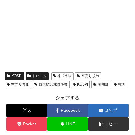
KOSPI
トピック
株式市場
空売り規制
空売り禁止
韓国総合株価指数
KOSPI
南朝鮮
韓国
シェアする
X
Facebook
はてブ
Pocket
LINE
コピー