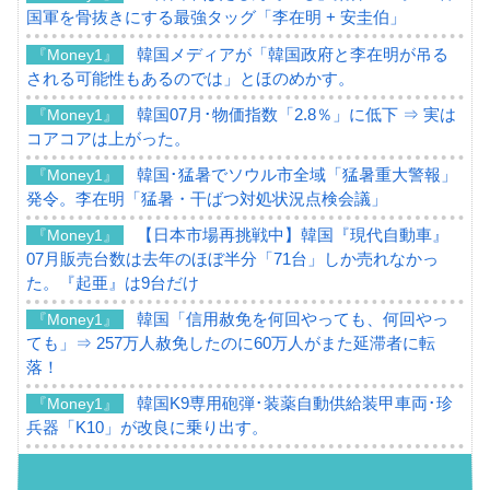
国軍を骨抜きにする最強タッグ「李在明 + 安圭伯」
韓国メディアが「韓国政府と李在明が吊る
『Money1』
される可能性もあるのでは」とほのめかす。
韓国07月･物価指数「2.8％」に低下 ⇒ 実は
『Money1』
コアコアは上がった。
韓国･猛暑でソウル市全域「猛暑重大警報」
『Money1』
発令。李在明「猛暑・干ばつ対処状況点検会議」
【日本市場再挑戦中】韓国『現代自動車』
『Money1』
07月販売台数は去年のほぼ半分「71台」しか売れなかっ
た。『起亜』は9台だけ
韓国「信用赦免を何回やっても、何回やっ
『Money1』
ても」⇒ 257万人赦免したのに60万人がまた延滞者に転
落！
韓国K9専用砲弾･装薬自動供給装甲車両･珍
『Money1』
兵器「K10」が改良に乗り出す。
韓国「2026年07月の輸出入」絶好調。半導
『Money1』
体だけで410億ドル、輸出全体の41％もある