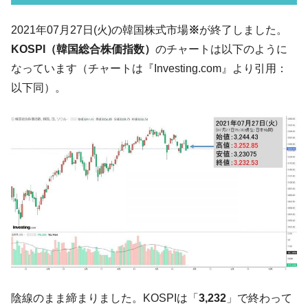
韓国･李在明「青年層の雇用状況が悪い。せ
『Money1』
2021年07月27日(火)の韓国株式市場
※
が終了しました。
や、若者に起業させよう」⇒ どんな雇用対策だソレ。
KOSPI（韓国総合株価指数）
のチャートは以下のように
【韓国の外貨準備】2026年07月は4,279億ド
『Money1』
なっています（チャートは『Investing.com』より引用：
ル。外平債の発行「19.4億ドル」
以下同）。
韓国「ここは北朝鮮なのか。選管がサーバ
『Money1』
ーにウソのデータを入力したのは明白だ」
韓国･李在明さっそく不動産対策で浅薄な発
『Money1』
言。
韓国は「中国と同じく」投資に不適格な国
『Money1』
だ。
『韓国銀行』が「金の保有量を増やしま
『Money1』
す」⇒「金を経由するドル入手」手段ではないのか？
韓国･外為取引量「1日当たり1,214.4億ド
『Money1』
ル」まで拡大 ⇒ 海外資金の動きに強く左右される状態
韓国･帰ってきた李在明。李在明を支持しな
『Money1』
陰線のまま締まりました。KOSPIは「
3,232
」で終わって
い「50.5％」に上昇