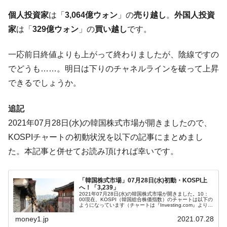
韓国政府『BYD』車への補助金を全廃 ⇒ 実
『Money1』
個人投資家
は「
3,064億ウォン
」の
売り越し
。
外国人投資
は韓国で『BYD』車は売れている。6カ月で対前年同期比
家
は「
329億ウォン
」の
買い越し
です。
1.9倍！
在韓米国大使スティールが着韓！⇒ さっそ
『Money1』
一応前日終値よりも上がって終わりましたが、陰線ですの
く空港に詰めかけ「出て行け！」「極右勢力」のプラカー
でどうも……。明日は下りのチャネルラインを破って上昇
ドを掲げる「在韓反米勢力」
できるでしょうか。
韓国政府「2035年までに18.4GW規模のAIデ
『Money1』
ータセンター整備」⇒ だから無理だってば。
追記
JPモルガン「韓国レバレッジETFの清算は
『Money1』
2021年07月28日(水)の韓国株式市場が開きましたので、
ほぼ終わった」
KOSPIチャートの初動状況を以下の記事にまとめまし
韓国『国民年金公団』株価暴落で200兆蒸
『Money1』
た。本記事と併せてお読み頂ければ幸いです。
発。
韓国政府「ニセＫ-ブランドを通報しようキ
『Money1』
「韓国株式市場」07月28日(水)初動・KOSPI上
ャンペーン」⇒ あの名物教授も登場！
へ！「3,239」
2021年07月28日(水)の韓国株式市場が開きました。10：
韓国「橋が落ちました」⇒ 耐久性「なさす
『Money1』
00現在、KOSPI（韓国総合株価指数）のチャートは以下の
ようになっています（チャートは『Investing.com』より引
ぎ」では。
用）。KOSPIは上昇して「3,239」まできています...
money1.jp
2021.07.28