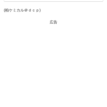
韓国鉄鋼最大手『POSCO』ズブズブ沈む。
『Money1』
営業利益80.2％も減少
(柏ケミカル＠ｄｃｐ)
米国下院「韓国の公務員個人をターゲット
『Money1』
にぶん殴る法案」提出！⇒ クーパン問題は合衆国企業に対
広告
する差別。許してはおかぬ
韓国ボンクラ政策室長･金容範、株価暴落に
『Money1』
他人事のような発言。
韓国半導体『SKハイニックス』2026年2Qの
『Money1』
業績「史上最高益」当期純利益は前年同期比13.4倍に。
韓国･加徳島新国際空港「またも暗礁」の危
『Money1』
機 ⇒ 10.7兆では損が出るからできない。
日本の誇る海洋資源調査船『白嶺』は先進技術の
Fact1
塊！
夏の甲子園、優勝校を最も多く輩出している都道
Fact1
府県とは？
今話題の「楽天ライオンズ」とは？
Fact1
奇跡の毛色「白毛馬」とは？
Fact1