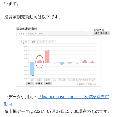
います。
韓国大統領府ボンクラ政策室長が告発され
『Money1』
た ⇒ 国家が行った恐るべき株価操作であり、空前の国政壟
投資家別売買動向は以下です。
断
韓国･警察職員が「丸刈りになって抗議活
『Money1』
動」
中国だけが鉄鋼輸出を異常増加させる ⇒ 中
『Money1』
国の過剰生産が世界を蝕む。
韓国製造業「半導体絶好調」のウラで他業
『Money1』
種は全般的「不調」⇒ PSIが示す現況は決して良くない。
【米韓激突案件】韓国消費者院が『クーパ
『Money1』
ン』1人当たり賠償10万ウォンを認定 ⇒ 総額3兆7,000億
韓国で猛暑。南東部では干ばつ
『Money1』
韓国型イージス搭載の次世代駆逐艦
『Money1』
⇒データ引用元：
『finance.naver.com』「投資家別売買
「KDDX」1番艦、2032年竣工と公示
動向」
【対日本円】ウォン安が急進！ 日米の協調
『Money1』
※
上掲データは2021年07月27日15：30現在のものです。
に韓国がいっちょがみしたのでは。