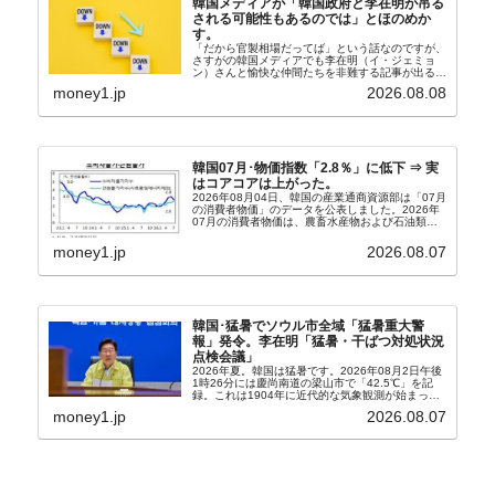
韓国メディアが「韓国政府と李在明が吊る
される可能性もあるのでは」とほのめか
す。
「だから官製相場だってば」という話なのですが、
さすがの韓国メディアでも李在明（イ・ジェミョ
ン）さんと愉快な仲間たちを非難する記事が出るよ
うになっています。もちろん株価の暴落についてで
money1.jp
2026.08.08
『朝鮮日報』に面白い記事が出ています。「東西南
北」というコ...
韓国07月･物価指数「2.8％」に低下 ⇒ 実
はコアコアは上がった。
2026年08月04日、韓国の産業通商資源部は「07月
の消費者物価」のデータを公表しました。2026年
07月の消費者物価は、農畜水産物および石油類の
上昇率が鈍化したことなどにより、前年同月比
2.8％上昇（06月は3.2％）となり、上昇率は前...
money1.jp
2026.08.07
韓国･猛暑でソウル市全域「猛暑重大警
報」発令。李在明「猛暑・干ばつ対処状況
点検会議」
2026年夏。韓国は猛暑です。2026年08月2日午後
1時26分には慶尚南道の梁山市で「42.5℃」を記
録。これは1904年に近代的な気象観測が始まって
以来の韓国史上最高気温です。08月04日には、ソ
money1.jp
2026.08.07
ウル市全域への「猛暑重大警報」が発令され...