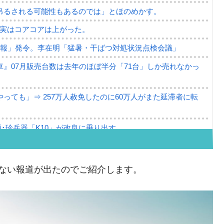
吊るされる可能性もあるのでは」とほのめかす。
⇒ 実はコアコアは上がった。
警報」発令。李在明「猛暑・干ばつ対処状況点検会議」
』07月販売台数は去年のほぼ半分「71台」しか売れなかっ
っても」⇒ 257万人赦免したのに60万人がまた延滞者に転
･珍兵器「K10」が改良に乗り出す。
。半導体だけで410億ドル、輸出全体の41％もある
。せや、若者に起業させよう」⇒ どんな雇用対策だソレ。
せない報道が出たのでご紹介します。
79億ドル。外平債の発行「19.4億ドル」
ーバーにウソのデータを入力したのは明白だ」
薄な発言。