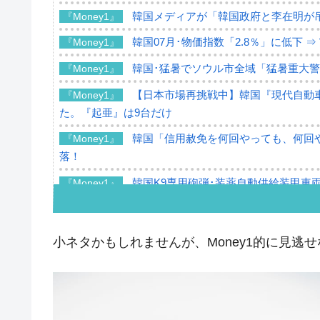
韓国メディアが「韓国政府と李在明が
『Money1』
韓国07月･物価指数「2.8％」に低下 
『Money1』
韓国･猛暑でソウル市全域「猛暑重大
『Money1』
【日本市場再挑戦中】韓国『現代自動車
『Money1』
た。『起亜』は9台だけ
韓国「信用赦免を何回やっても、何回や
『Money1』
落！
韓国K9専用砲弾･装薬自動供給装甲車両
『Money1』
韓国「2026年07月の輸出入」絶好調
『Money1』
韓国･李在明「青年層の雇用状況が悪い
『Money1』
小ネタかもしれませんが、Money1的に見逃
【韓国の外貨準備】2026年07月は4,2
『Money1』
韓国「ここは北朝鮮なのか。選管がサ
『Money1』
韓国･李在明さっそく不動産対策で浅
『Money1』