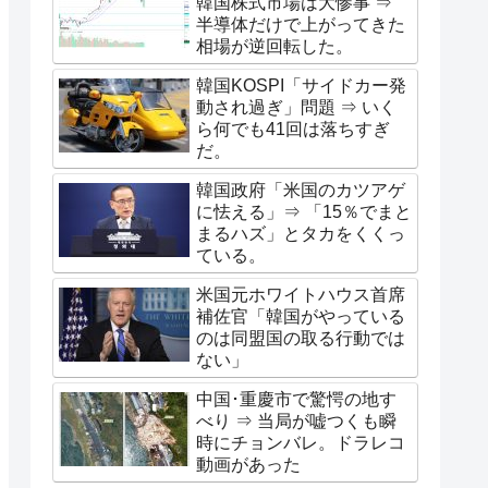
韓国株式市場は大惨事 ⇒
半導体だけで上がってきた
相場が逆回転した。
韓国KOSPI「サイドカー発
動され過ぎ」問題 ⇒ いく
ら何でも41回は落ちすぎ
だ。
韓国政府「米国のカツアゲ
に怯える」⇒ 「15％でまと
まるハズ」とタカをくくっ
ている。
米国元ホワイトハウス首席
補佐官「韓国がやっている
のは同盟国の取る行動では
ない」
中国･重慶市で驚愕の地す
べり ⇒ 当局が嘘つくも瞬
時にチョンバレ。ドラレコ
動画があった