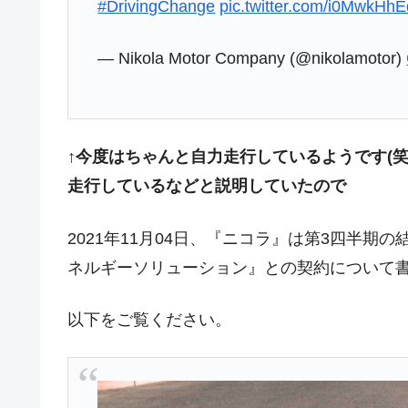
#DrivingChange
pic.twitter.com/i0MwkHhE
今話題の「楽天ライオンズ」とは？
Fact1
奇跡の毛色「白毛馬」とは？
Fact1
— Nikola Motor Company (@nikolamotor)
全て勝つといくら？ 競馬GI競走で勝利騎手
Fact1
平成仮面ライダーの意外すぎるモチーフとは
Fact1
発表から2日で大崩壊、鳴かず飛ばずに終わ
Fact1
↑今度はちゃんと自力走行しているようです(
日本人マスターズ挑戦の歴史。松山以前に最
Fact1
走行しているなどと説明していたので
甲子園通算本塁打、最多の清原に次いで多く
Fact1
2021年11月04日、『ニコラ』は第3四半
セレクトセールの高額取引馬が稼いだ金額と
Fact1
ネルギーソリューション』との契約について
以下をご覧ください。