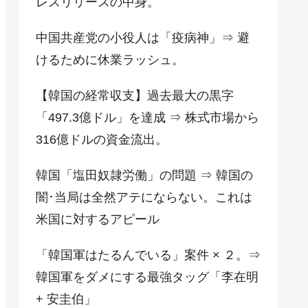
レスリリースの中身。
中国共産党の小役人は「疫病神」⇒ 避
けるために休業ラッシュ。
【韓国の経常収支】過去最大の黒字
「497.3億ドル」を達成 ⇒ 株式市場から
316億ドルの資金流出。
韓国「塩田奴隷労働」の問題 ⇒ 韓国の
闇･当局は全然アテにならない。これは
米国に対するアピール
「韓国軍はたるんでいる」案件 × ２。⇒
韓国軍をダメにする最強タッグ「李在明
+ 安圭伯」