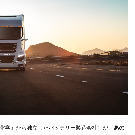
な国だ。
ます」⇒「金を経由するドル入手」手段ではないのか？
4億ドル」まで拡大 ⇒ 海外資金の動きに強く左右される状態
ない「50.5％」に上昇
れた ⇒ 国家が行った恐るべき株価操作であり、空前の国政
議活動」
⇒ 中国の過剰生産が世界を蝕む。
業種は全般的「不調」⇒ PSIが示す現況は決して良くない。
ン』1人当たり賠償10万ウォンを認定 ⇒ 総額3兆7,000億
DX」1番艦、2032年竣工と公示
G化学』から独立したバッテリー製造会社）が、
あの