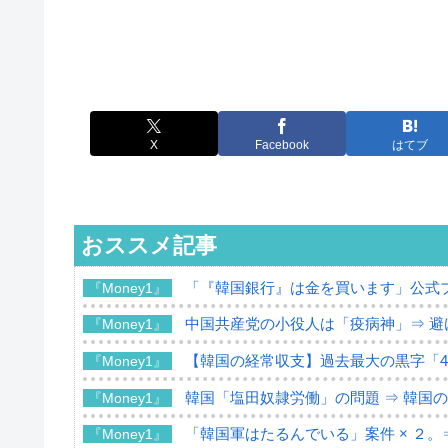
X
Facebook
はてブ
おススメ記事
「『韓国銀行』は金を買います」公式
『Money1』
中国共産党の小役人は「疫病神」⇒ 避
『Money1』
【韓国の経常収支】過去最大の黒字「49
『Money1』
韓国「塩田奴隷労働」の問題 ⇒ 韓国
『Money1』
「韓国軍はたるんでいる」案件 × ２。
『Money1』