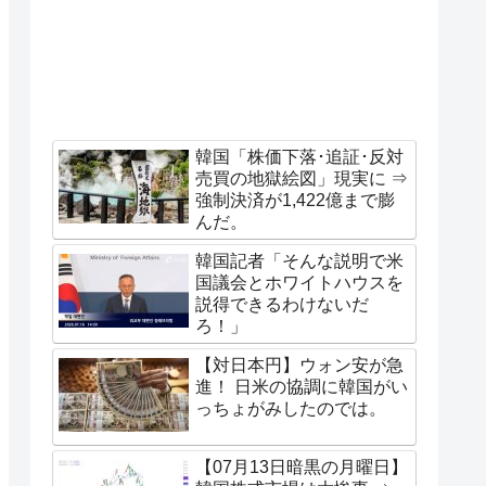
韓国「株価下落･追証･反対
売買の地獄絵図」現実に ⇒
強制決済が1,422億まで膨
んだ。
韓国記者「そんな説明で米
国議会とホワイトハウスを
説得できるわけないだ
ろ！」
【対日本円】ウォン安が急
進！ 日米の協調に韓国がい
っちょがみしたのでは。
【07月13日暗黒の月曜日】