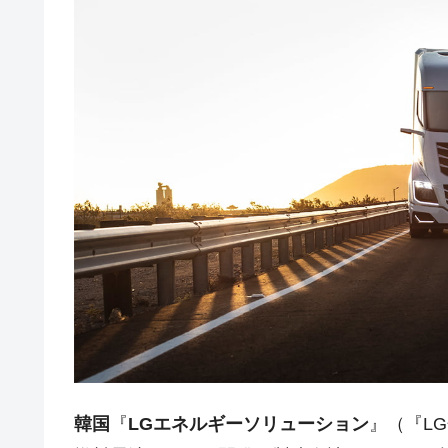
韓国は「中国と同じく」投資に不適格
『Money1』
『韓国銀行』が「金の保有量を増やし
『Money1』
韓国･外為取引量「1日当たり1,214.
『Money1』
韓国･帰ってきた李在明。李在明を支持し
『Money1』
韓国大統領府ボンクラ政策室長が告発さ
『Money1』
壟断
韓国･警察職員が「丸刈りになって抗
『Money1』
中国だけが鉄鋼輸出を異常増加させる 
『Money1』
韓国製造業「半導体絶好調」のウラで他
『Money1』
【米韓激突案件】韓国消費者院が『クーパ
『Money1』
韓国で猛暑。南東部では干ばつ
『Money1』
韓国型イージス搭載の次世代駆逐艦「KD
『Money1』
韓国
『
LGエネルギーソリューション
』（『L