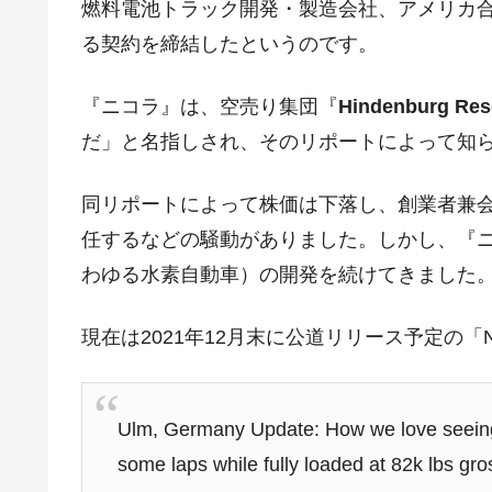
燃料電池トラック開発・製造会社、アメリカ
【対日本円】ウォン安が急進！ 日米
『Money1』
る契約を締結したというのです。
韓国政府『BYD』車への補助金を全廃 
『Money1』
1.9倍！
『ニコラ』は、空売り集団『
Hindenburg Res
在韓米国大使スティールが着韓！⇒ 
『Money1』
だ」と名指しされ、そのリポートによって知
ドを掲げる「在韓反米勢力」
韓国政府「2035年までに18.4GW規
『Money1』
同リポートによって株価は下落し、創業者兼会長のト
JPモルガン「韓国レバレッジETFの
『Money1』
任するなどの騒動がありました。しかし、『
韓国『国民年金公団』株価暴落で200
『Money1』
わゆる水素自動車）の開発を続けてきました
韓国政府「ニセＫ-ブランドを通報しよ
『Money1』
現在は2021年12月末に公道リリース予定の「Ni
韓国「橋が落ちました」⇒ 耐久性「な
『Money1』
韓国鉄鋼最大手『POSCO』ズブズブ沈
『Money1』
日本の誇る海洋資源調査船『白嶺』は先進技
Fact1
Ulm, Germany Update: How we love seeing t
some laps while fully loaded at 82k lbs g
夏の甲子園、優勝校を最も多く輩出している
Fact1