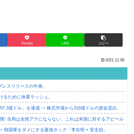
Pocket
LINE
コピー
2021.11.06
プレスリリースの中身。
けるために休業ラッシュ。
7.3億ドル」を達成 ⇒ 株式市場から316億ドルの資金流出。
の闇･当局は全然アテにならない。これは米国に対するアピール
⇒ 韓国軍をダメにする最強タッグ「李在明 + 安圭伯」