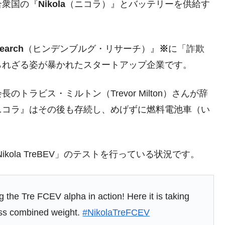
合衆国の『
Nikola
（ニコラ）』とバッテリーを供給す
の協調に韓国がいっちょがみしたのでは。
⇒ 実は韓国で『BYD』車は売れている。6カ月で対前年同期比
earch
（ヒンデンブルグ・リサーチ）』
※
に「詐欺
さっそく空港に詰めかけ「出て行け！」「極右勢力」のプラカー
られざる姿が暴かれたスタートアップ企業です。
模のAIデータセンター整備」⇒ だから無理だってば。
ラビス・ミルトン（Trevor Milton）さんが辞
清算はほぼ終わった」
ニコラ』はその後も存続し、めげずに燃料電池車（い
兆蒸発。
。
うキャンペーン」⇒ あの名物教授も登場！
kola TreBEV」のテストを行っている状況です。
さすぎ」では。
む。営業利益80.2％も減少
術の塊！
he Tre FCEV alpha in action! Here it is taking
ross combined weight.
#NikolaTreFCEV
都道府県とは？