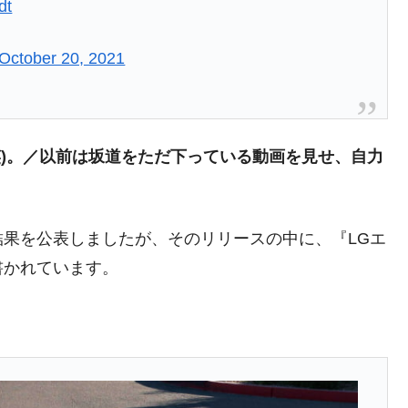
dt
October 20, 2021
がもらえる賞金とは？
？
りそうなスーパーリーグとは？
笑)。／以前は坂道をただ下っている動画を見せ、自力
高位だった選手とは？
打っている意外な選手とは？
期の結果を公表しましたが、そのリリースの中に、『LGエ
は？
書かれています。