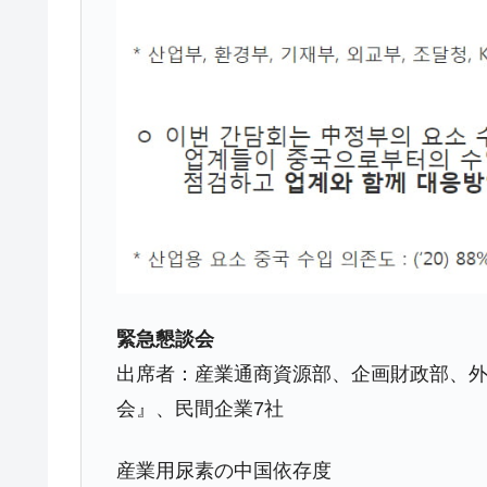
日本の誇る海洋資源調査船『白嶺』は先進技
Fact1
夏の甲子園、優勝校を最も多く輩出している
Fact1
今話題の「楽天ライオンズ」とは？
Fact1
奇跡の毛色「白毛馬」とは？
Fact1
全て勝つといくら？ 競馬GI競走で勝利騎手
Fact1
平成仮面ライダーの意外すぎるモチーフとは
Fact1
発表から2日で大崩壊、鳴かず飛ばずに終わ
Fact1
日本人マスターズ挑戦の歴史。松山以前に最
Fact1
緊急懇談会
甲子園通算本塁打、最多の清原に次いで多く
Fact1
出席者：産業通商資源部、企画財政部、外
セレクトセールの高額取引馬が稼いだ金額と
Fact1
会』、民間企業7社
産業用尿素の中国依存度