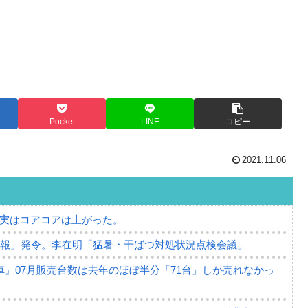
Pocket
LINE
コピー
2021.11.06
⇒ 実はコアコアは上がった。
警報」発令。李在明「猛暑・干ばつ対処状況点検会議」
』07月販売台数は去年のほぼ半分「71台」しか売れなかっ