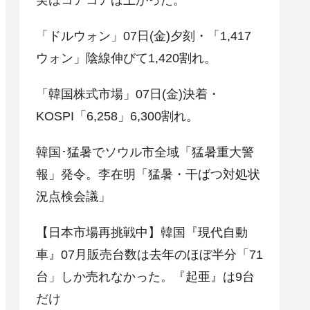
「ドルウォン」07日(金)夕刻・「1,417
ウォン」陰線伸びて1,420割れ。
「韓国株式市場」07日(金)決着・
KOSPI「6,258」6,300割れ。
韓国･猛暑でソウル市全域「猛暑重大警
報」発令。李在明「猛暑・干ばつ対処状
況点検会議」
【日本市場再挑戦中】韓国『現代自動
車』07月販売台数は去年のほぼ半分「71
台」しか売れなかった。『起亜』は9台
だけ