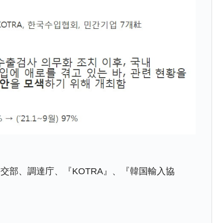
術の塊！
都道府県とは？
がもらえる賞金とは？
？
りそうなスーパーリーグとは？
高位だった選手とは？
打っている意外な選手とは？
交部、調達庁、『KOTRA』、『韓国輸入協
は？