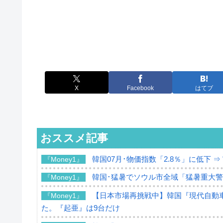
X
Facebook
はてブ
おススメ記事
韓国07月･物価指数「2.8％」に低下 
『Money1』
韓国･猛暑でソウル市全域「猛暑重大
『Money1』
【日本市場再挑戦中】韓国『現代自動車
『Money1』
た。『起亜』は9台だけ