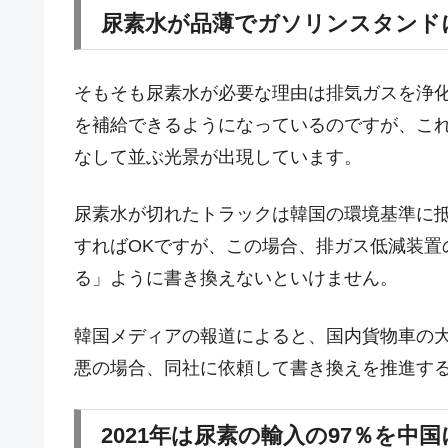
壟断
尿素水が品薄でガソリンスタンド
韓国･警察職員が「丸刈りになって抗
『Money1』
中国だけが鉄鋼輸出を異常増加させる 
『Money1』
そもそも尿素水が必要な理由は排気ガスを浄
韓国製造業「半導体絶好調」のウラで他
『Money1』
を補給できるようになっているのですが、こ
なして並ぶ光景が出現しています。
【米韓激突案件】韓国消費者院が『クーパ
『Money1』
韓国で猛暑。南東部では干ばつ
『Money1』
尿素水が切れたトラックは韓国の環境基準に
韓国型イージス搭載の次世代駆逐艦「KD
『Money1』
すればOKですが、この場合、排ガス低減装置
【対日本円】ウォン安が急進！ 日米
『Money1』
る」ように書き換えないといけません。
韓国政府『BYD』車への補助金を全廃 
『Money1』
1.9倍！
韓国メディアの報道によると、国内貨物車の
在韓米国大使スティールが着韓！⇒ 
『Money1』
悪の場合、同社に依頼して書き換えを推進す
ドを掲げる「在韓反米勢力」
韓国政府「2035年までに18.4GW規
『Money1』
2021年は尿素の輸入の97％を中