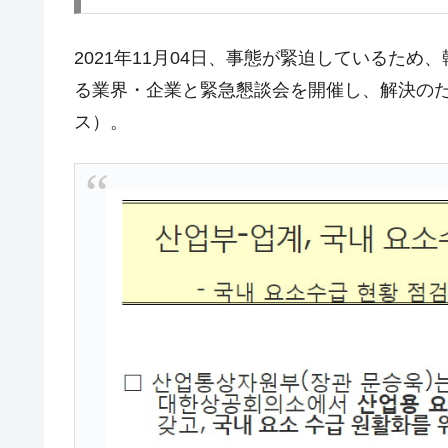
JPモルガン「韓国レバレッジETFの
『Money1』
韓国『国民年金公団』株価暴落で200
『Money1』
2021年11月04日、事態が緊迫しているた
る業界・企業と緊急懇談会を開催し、解決の
韓国政府「ニセＫ-ブランドを通報しよ
『Money1』
ス）。
韓国「橋が落ちました」⇒ 耐久性「な
『Money1』
韓国鉄鋼最大手『POSCO』ズブズブ沈
『Money1』
米国下院「韓国の公務員個人をターゲ
『Money1』
する差別。許してはおかぬ
韓国ボンクラ政策室長･金容範、株価
『Money1』
韓国半導体『SKハイニックス』2026
『Money1』
韓国･加徳島新国際空港「またも暗礁」の
『Money1』
【速報】韓国株式市場の暴落・本日07
『Money1』
発動！
IT産業は人を雇用する効果は低い。全
『Money1』