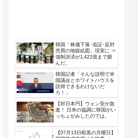
韓国「株価下落･追証･反対
売買の地獄絵図」現実に ⇒
強制決済が1,422億まで膨
んだ。
韓国記者「そんな説明で米
国議会とホワイトハウスを
説得できるわけないだ
ろ！」
【対日本円】ウォン安が急
進！ 日米の協調に韓国がい
っちょがみしたのでは。
【07月13日暗黒の月曜日】