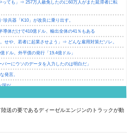
っても」⇒ 257万人赦免したのに60万人がまた延滞者に転
･珍兵器「K10」が改良に乗り出す。
。半導体だけで410億ドル、輸出全体の41％もある
。せや、若者に起業させよう」⇒ どんな雇用対策だソレ。
79億ドル。外平債の発行「19.4億ドル」
ーバーにウソのデータを入力したのは明白だ」
薄な発言。
な国だ。
ます」⇒「金を経由するドル入手」手段ではないのか？
4億ドル」まで拡大 ⇒ 海外資金の動きに強く左右される状態
て陸送の要であるディーゼルエンジンのトラックが動
ない「50.5％」に上昇
れた ⇒ 国家が行った恐るべき株価操作であり、空前の国政