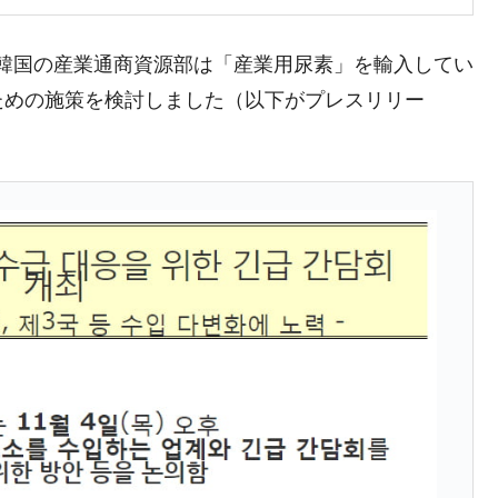
清算はほぼ終わった」
兆蒸発。
め、韓国の産業通商資源部は「産業用尿素」を輸入してい
ための施策を検討しました（以下がプレスリリー
うキャンペーン」⇒ あの名物教授も登場！
さすぎ」では。
む。営業利益80.2％も減少
ットにぶん殴る法案」提出！⇒ クーパン問題は合衆国企業に対
暴落に他人事のような発言。
年2Qの業績「史上最高益」当期純利益は前年同期比13.4倍に。
危機 ⇒ 10.7兆では損が出るからできない。
月29日(水)もサイドカー・サーキットブレイカーの二段コンボ
産業の半分未満しか雇用を生まない