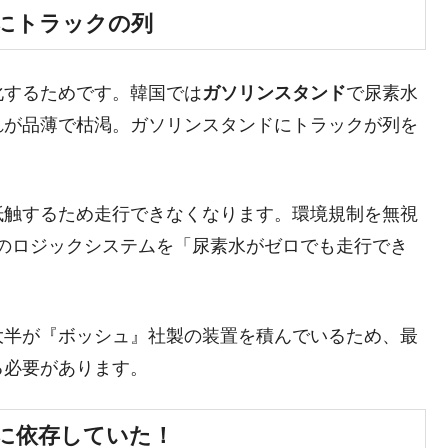
にトラックの列
議活動」
⇒ 中国の過剰生産が世界を蝕む。
化するためです。韓国では
ガソリンスタンド
で尿素水
業種は全般的「不調」⇒ PSIが示す現況は決して良くない。
れが品薄で枯渇。ガソリンスタンドにトラックが列を
ン』1人当たり賠償10万ウォンを認定 ⇒ 総額3兆7,000億
抵触するため走行できなくなります。環境規制を無視
DX」1番艦、2032年竣工と公示
のロジックシステムを「尿素水がゼロでも走行でき
の協調に韓国がいっちょがみしたのでは。
⇒ 実は韓国で『BYD』車は売れている。6カ月で対前年同期比
大半が『ボッシュ』社製の装置を積んでいるため、最
さっそく空港に詰めかけ「出て行け！」「極右勢力」のプラカー
る必要があります。
模のAIデータセンター整備」⇒ だから無理だってば。
国に依存していた！