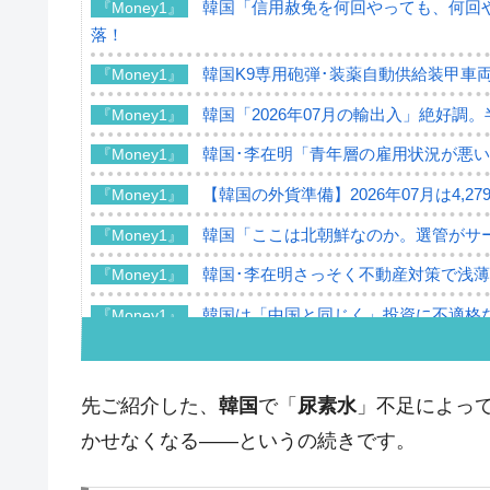
韓国「信用赦免を何回やっても、何回や
『Money1』
落！
韓国K9専用砲弾･装薬自動供給装甲車両
『Money1』
韓国「2026年07月の輸出入」絶好調
『Money1』
韓国･李在明「青年層の雇用状況が悪い
『Money1』
【韓国の外貨準備】2026年07月は4,2
『Money1』
韓国「ここは北朝鮮なのか。選管がサ
『Money1』
韓国･李在明さっそく不動産対策で浅
『Money1』
韓国は「中国と同じく」投資に不適格
『Money1』
『韓国銀行』が「金の保有量を増やし
『Money1』
韓国･外為取引量「1日当たり1,214.
『Money1』
先ご紹介した、
韓国
で「
尿素水
」不足によっ
韓国･帰ってきた李在明。李在明を支持し
『Money1』
かせなくなる――というの続きです。
韓国大統領府ボンクラ政策室長が告発さ
『Money1』