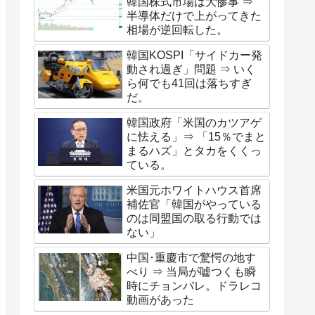
韓国株式市場は大惨事 ⇒
半導体だけで上がってきた
相場が逆回転した。
韓国KOSPI「サイドカー発
動され過ぎ」問題 ⇒ いく
ら何でも41回は落ちすぎ
だ。
韓国政府「米国のカツアゲ
に怯える」⇒ 「15％でまと
まるハズ」とタカをくくっ
ている。
米国元ホワイトハウス首席
補佐官「韓国がやっている
のは同盟国の取る行動では
ない」
中国･重慶市で驚愕の地す
べり ⇒ 当局が嘘つくも瞬
時にチョンバレ。ドラレコ
動画があった