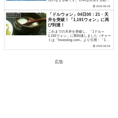
があります。2024年05月31日～06月2
2024.06.03
日、シンガポールで「アジア安全保障会
議」（シャングリラ会合）が開催されま
「ドルウォン」04日00：21・天
ドルウォン
した。日本の木原稔...
井を突破！「1,191ウォン」に再
び到達！
これまでの天井を突破し、「1ドル＝
1,191ウォン」に再到達しました（チャー
トは『Investing.com』より引用：「1分
足」です）。ただここまで急上昇すると
2020.09.04
もろいものですが……。また随時記事を
制作し状況をご紹介するようにいたしま
す。追...
広告