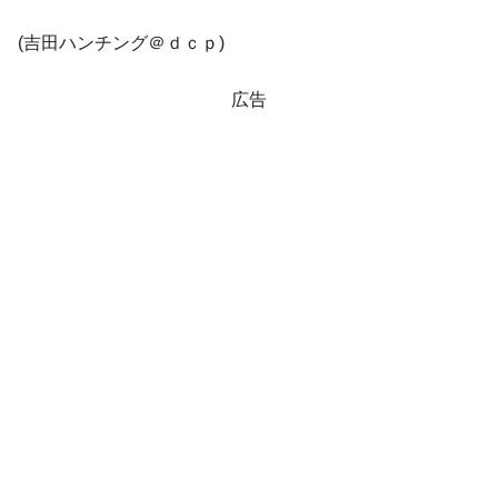
(吉田ハンチング＠ｄｃｐ)
広告