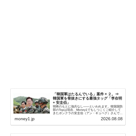
「韓国軍はたるんでいる」案件 × ２。⇒
韓国軍を骨抜きにする最強タッグ「李在明
+ 安圭伯」
弱将のもとに強兵なし――といわれます。韓国国防
部のTopは現在、Money1でもしつこくご紹介して
きたボンクラの安圭伯（アン・ギュベク）さんで
す。↑経済的無知蒙昧な李在明（イ・ジェミョン）
money1.jp
2026.08.08
さんと「韓国初の文官上がり」の国防部長官安圭伯
（アン...