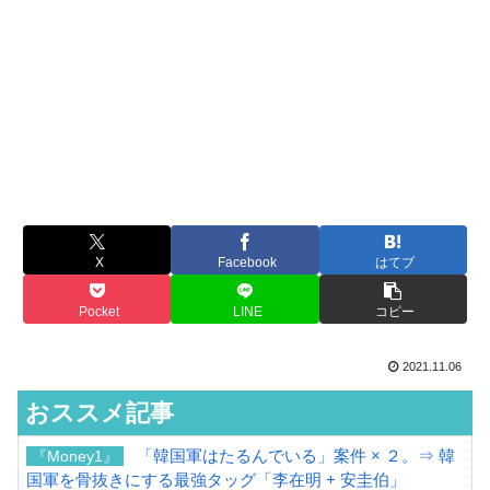
X
Facebook
はてブ
Pocket
LINE
コピー
2021.11.06
おススメ記事
「韓国軍はたるんでいる」案件 × ２。⇒ 韓
『Money1』
国軍を骨抜きにする最強タッグ「李在明 + 安圭伯」