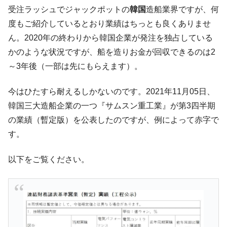
韓国･李在明「青年層の雇用状況が悪い。せ
『Money1』
受注ラッシュでジャックポットの
韓国
造船業界ですが、何
や、若者に起業させよう」⇒ どんな雇用対策だソレ。
度もご紹介しているとおり業績はちっとも良くありませ
【韓国の外貨準備】2026年07月は4,279億ド
『Money1』
ん。2020年の終わりから韓国企業が発注を独占している
ル。外平債の発行「19.4億ドル」
かのような状況ですが、船を造りお金が回収できるのは2
韓国「ここは北朝鮮なのか。選管がサーバ
『Money1』
～3年後（一部は先にもらえます）。
ーにウソのデータを入力したのは明白だ」
韓国･李在明さっそく不動産対策で浅薄な発
『Money1』
今はひたすら耐えるしかないのです。2021年11月05日、
言。
韓国三大造船企業の一つ『サムスン重工業』が第3四半期
韓国は「中国と同じく」投資に不適格な国
『Money1』
の業績（暫定版）を公表したのですが、例によって赤字で
だ。
す。
『韓国銀行』が「金の保有量を増やしま
『Money1』
す」⇒「金を経由するドル入手」手段ではないのか？
以下をご覧ください。
韓国･外為取引量「1日当たり1,214.4億ド
『Money1』
ル」まで拡大 ⇒ 海外資金の動きに強く左右される状態
韓国･帰ってきた李在明。李在明を支持しな
『Money1』
い「50.5％」に上昇
韓国大統領府ボンクラ政策室長が告発され