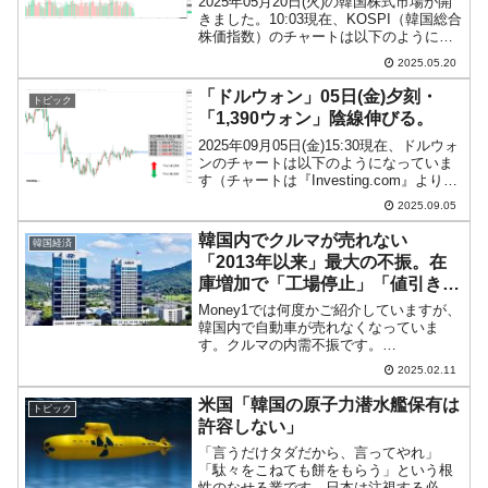
2025年05月20日(火)の韓国株式市場が開
きました。10:03現在、KOSPI（韓国総合
株価指数）のチャートは以下のようにな
っています（チャートは
2025.05.20
『Investing.com』より引用）。上げて始
まりましたが現在のところ陰線。
「ドルウォン」05日(金)夕刻・
トピック
KOSPI...
「1,390ウォン」陰線伸びる。
2025年09月05日(金)15:30現在、ドルウォ
ンのチャートは以下のようになっていま
す（チャートは『Investing.com』より引
用）。陰線が伸びました。現在のところ
2025.09.05
「1ドル＝1,390ウォン」近辺の攻防とな
っています。ローソク足1...
韓国内でクルマが売れない
韓国経済
「2013年以来」最大の不振。在
庫増加で「工場停止」「値引き合
戦」
Money1では何度かご紹介していますが、
韓国内で自動車が売れなくなっていま
す。クルマの内需不振です。
↑『CARISYOU』公式サイト／スクリー
2025.02.11
ンキャプチャー自動車市場調査会社
『CARISYOU』のデータによると、2025
米国「韓国の原子力潜水艦保有は
トピック
年01月の韓国内の...
許容しない」
「言うだけタダだから、言ってやれ」
「駄々をこねても餅をもらう」という根
性のなせる業です。日本は注視する必要