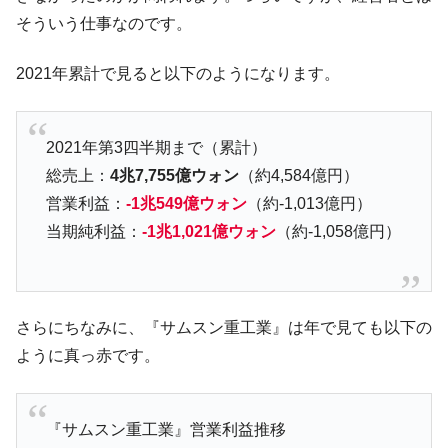
そういう仕事なのです。
米国下院「韓国の公務員個人をターゲット
『Money1』
にぶん殴る法案」提出！⇒ クーパン問題は合衆国企業に対
2021年累計で見ると以下のようになります。
する差別。許してはおかぬ
韓国ボンクラ政策室長･金容範、株価暴落に
『Money1』
他人事のような発言。
2021年第3四半期まで（累計）
韓国半導体『SKハイニックス』2026年2Qの
『Money1』
総売上：
4兆7,755億ウォン
（約4,584億円）
業績「史上最高益」当期純利益は前年同期比13.4倍に。
営業利益：
-1兆549億ウォン
（約-1,013億円）
韓国･加徳島新国際空港「またも暗礁」の危
『Money1』
当期純利益：
-1兆1,021億ウォン
（約-1,058億円）
機 ⇒ 10.7兆では損が出るからできない。
日本の誇る海洋資源調査船『白嶺』は先進技術の
Fact1
塊！
さらにちなみに、『サムスン重工業』は年で見ても以下の
夏の甲子園、優勝校を最も多く輩出している都道
Fact1
府県とは？
ように真っ赤です。
今話題の「楽天ライオンズ」とは？
Fact1
奇跡の毛色「白毛馬」とは？
Fact1
『サムスン重工業』営業利益推移