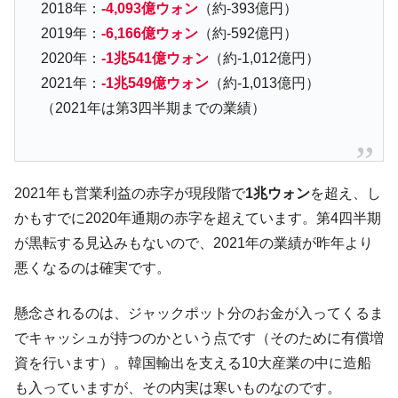
全て勝つといくら？ 競馬GI競走で勝利騎手がもら
Fact1
2018年：
-4,093億ウォン
（約-393億円）
える賞金とは？
2019年：
-6,166億ウォン
（約-592億円）
平成仮面ライダーの意外すぎるモチーフとは？
Fact1
2020年：
-1兆541億ウォン
（約-1,012億円）
発表から2日で大崩壊、鳴かず飛ばずに終わりそう
Fact1
2021年：
-1兆549億ウォン
（約-1,013億円）
なスーパーリーグとは？
（2021年は第3四半期までの業績）
日本人マスターズ挑戦の歴史。松山以前に最高位
Fact1
だった選手とは？
甲子園通算本塁打、最多の清原に次いで多く打っ
Fact1
2021年も営業利益の赤字が現段階で
1兆ウォン
を超え、し
ている意外な選手とは？
かもすでに2020年通期の赤字を超えています。第4四半期
セレクトセールの高額取引馬が稼いだ金額とは？
Fact1
が黒転する見込みもないので、2021年の業績が昨年より
悪くなるのは確実です。
懸念されるのは、ジャックポット分のお金が入ってくるま
でキャッシュが持つのかという点です（そのために有償増
資を行います）。韓国輸出を支える10大産業の中に造船
も入っていますが、その内実は寒いものなのです。