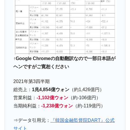
『Money1』
た ⇒ 国家が行った恐るべき株価操作であり、空前の国政壟
断
韓国･警察職員が「丸刈りになって抗議活
『Money1』
動」
中国だけが鉄鋼輸出を異常増加させる ⇒ 中
『Money1』
国の過剰生産が世界を蝕む。
韓国製造業「半導体絶好調」のウラで他業
『Money1』
↑Google Chromeの自動翻訳なので一部日本語が
種は全般的「不調」⇒ PSIが示す現況は決して良くない。
ヘンですがご寛恕ください
【米韓激突案件】韓国消費者院が『クーパ
『Money1』
ン』1人当たり賠償10万ウォンを認定 ⇒ 総額3兆7,000億
2021年第3四半期
韓国で猛暑。南東部では干ばつ
『Money1』
総売上：
1兆4,854億ウォン
（約1,426億円）
韓国型イージス搭載の次世代駆逐艦
『Money1』
営業利益：
-1,102億ウォン
（約-106億円）
「KDDX」1番艦、2032年竣工と公示
当期純利益：
-1,238億ウォン
（約-119億円）
【対日本円】ウォン安が急進！ 日米の協調
『Money1』
に韓国がいっちょがみしたのでは。
⇒データ引用元：
『韓国金融監督院DART』公式
韓国政府『BYD』車への補助金を全廃 ⇒ 実
『Money1』
サイト