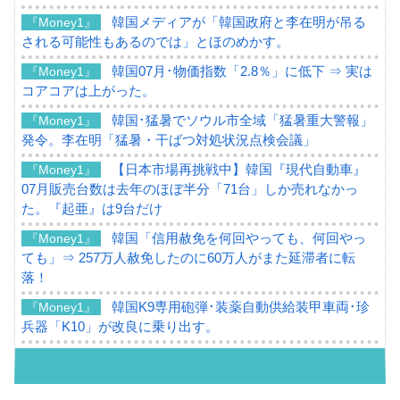
韓国メディアが「韓国政府と李在明が吊る
『Money1』
される可能性もあるのでは」とほのめかす。
韓国07月･物価指数「2.8％」に低下 ⇒ 実は
『Money1』
コアコアは上がった。
韓国･猛暑でソウル市全域「猛暑重大警報」
『Money1』
発令。李在明「猛暑・干ばつ対処状況点検会議」
【日本市場再挑戦中】韓国『現代自動車』
『Money1』
07月販売台数は去年のほぼ半分「71台」しか売れなかっ
た。『起亜』は9台だけ
韓国「信用赦免を何回やっても、何回やっ
『Money1』
ても」⇒ 257万人赦免したのに60万人がまた延滞者に転
落！
韓国K9専用砲弾･装薬自動供給装甲車両･珍
『Money1』
兵器「K10」が改良に乗り出す。
韓国「2026年07月の輸出入」絶好調。半導
『Money1』
体だけで410億ドル、輸出全体の41％もある