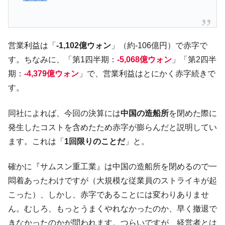
は韓国で『BYD』車は売れている。6カ月で対前年同期比
1.9倍！
在韓米国大使スティールが着韓！⇒ さっそ
『Money1』
営業利益は「
-1,102億ウォン
」（約-106億円）で赤字で
く空港に詰めかけ「出て行け！」「極右勢力」のプラカー
ドを掲げる「在韓反米勢力」
す。ちなみに、「第1四半期：
-5,068億ウォン
」「第2四半
期：
-4,379億ウォン
」で、営業利益はとにかく赤字続きで
韓国政府「2035年までに18.4GW規模のAIデ
『Money1』
ータセンター整備」⇒ だから無理だってば。
す。
JPモルガン「韓国レバレッジETFの清算は
『Money1』
ほぼ終わった」
同社によれば、今回の決算には
中国の造船所
を閉めた際に
発生したコストを含めたため赤字が膨らんだと説明してい
韓国『国民年金公団』株価暴落で200兆蒸
『Money1』
発。
ます。これは「
1回限りのことだ
」と。
韓国政府「ニセＫ-ブランドを通報しようキ
『Money1』
確かに『サムスン重工業』は中国の造船所を閉めるので一
ャンペーン」⇒ あの名物教授も登場！
悶着あったわけですが（大規模な従業員のストライキが起
韓国「橋が落ちました」⇒ 耐久性「なさす
『Money1』
こった）、しかし、赤字であることには変わりありませ
ぎ」では。
ん。むしろ、もっとうまくやれなかったのか、早く撤退で
韓国鉄鋼最大手『POSCO』ズブズブ沈む。
『Money1』
きなかったのかが問われます。つらいですが、経営者とは
営業利益80.2％も減少