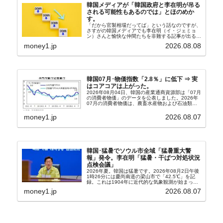
韓国メディアが「韓国政府と李在明が吊る
される可能性もあるのでは」とほのめか
す。
「だから官製相場だってば」という話なのですが、
さすがの韓国メディアでも李在明（イ・ジェミョ
ン）さんと愉快な仲間たちを非難する記事が出るよ
うになっています。もちろん株価の暴落についてで
money1.jp
2026.08.08
『朝鮮日報』に面白い記事が出ています。「東西南
北」というコ...
韓国07月･物価指数「2.8％」に低下 ⇒ 実
はコアコアは上がった。
2026年08月04日、韓国の産業通商資源部は「07月
の消費者物価」のデータを公表しました。2026年
07月の消費者物価は、農畜水産物および石油類の
上昇率が鈍化したことなどにより、前年同月比
2.8％上昇（06月は3.2％）となり、上昇率は前...
money1.jp
2026.08.07
韓国･猛暑でソウル市全域「猛暑重大警
報」発令。李在明「猛暑・干ばつ対処状況
点検会議」
2026年夏。韓国は猛暑です。2026年08月2日午後
1時26分には慶尚南道の梁山市で「42.5℃」を記
録。これは1904年に近代的な気象観測が始まって
以来の韓国史上最高気温です。08月04日には、ソ
money1.jp
2026.08.07
ウル市全域への「猛暑重大警報」が発令され...