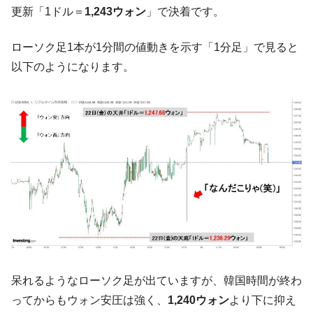
【対日本円】ウォン安が急進！ 日米の協調
『Money1』
更新「1ドル＝
1,243ウォン
」で決着です。
に韓国がいっちょがみしたのでは。
韓国政府『BYD』車への補助金を全廃 ⇒ 実
ローソク足1本が1分間の値動きを示す「1分足」で見ると
『Money1』
は韓国で『BYD』車は売れている。6カ月で対前年同期比
以下のようになります。
1.9倍！
在韓米国大使スティールが着韓！⇒ さっそ
『Money1』
く空港に詰めかけ「出て行け！」「極右勢力」のプラカー
ドを掲げる「在韓反米勢力」
韓国政府「2035年までに18.4GW規模のAIデ
『Money1』
ータセンター整備」⇒ だから無理だってば。
JPモルガン「韓国レバレッジETFの清算は
『Money1』
ほぼ終わった」
韓国『国民年金公団』株価暴落で200兆蒸
『Money1』
発。
韓国政府「ニセＫ-ブランドを通報しようキ
『Money1』
呆れるようなローソク足が出ていますが、韓国時間が終わ
ャンペーン」⇒ あの名物教授も登場！
ってからもウォン安圧は強く、
1,240ウォン
より下に抑え
韓国「橋が落ちました」⇒ 耐久性「なさす
『Money1』