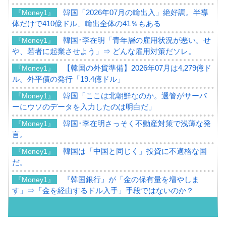
韓国「2026年07月の輸出入」絶好調。半導
『Money1』
体だけで410億ドル、輸出全体の41％もある
韓国･李在明「青年層の雇用状況が悪い。せ
『Money1』
や、若者に起業させよう」⇒ どんな雇用対策だソレ。
【韓国の外貨準備】2026年07月は4,279億ド
『Money1』
ル。外平債の発行「19.4億ドル」
韓国「ここは北朝鮮なのか。選管がサーバ
『Money1』
ーにウソのデータを入力したのは明白だ」
韓国･李在明さっそく不動産対策で浅薄な発
『Money1』
言。
韓国は「中国と同じく」投資に不適格な国
『Money1』
だ。
『韓国銀行』が「金の保有量を増やしま
『Money1』
す」⇒「金を経由するドル入手」手段ではないのか？
韓国･外為取引量「1日当たり1,214.4億ド
『Money1』
ル」まで拡大 ⇒ 海外資金の動きに強く左右される状態