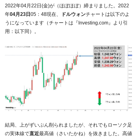
韓国･帰ってきた李在明。李在明を支持しな
2022年04月22日(金)が（ほぼほぼ）締まりました。2022
『Money1』
い「50.5％」に上昇
年
04月23日
05：48現在、
ドルウォン
チャートは以下のよ
韓国大統領府ボンクラ政策室長が告発され
『Money1』
うになっています（チャートは『Investing.com』より引
た ⇒ 国家が行った恐るべき株価操作であり、空前の国政壟
用：以下同）。
断
韓国･警察職員が「丸刈りになって抗議活
『Money1』
動」
中国だけが鉄鋼輸出を異常増加させる ⇒ 中
『Money1』
国の過剰生産が世界を蝕む。
韓国製造業「半導体絶好調」のウラで他業
『Money1』
種は全般的「不調」⇒ PSIが示す現況は決して良くない。
【米韓激突案件】韓国消費者院が『クーパ
『Money1』
ン』1人当たり賠償10万ウォンを認定 ⇒ 総額3兆7,000億
韓国で猛暑。南東部では干ばつ
『Money1』
韓国型イージス搭載の次世代駆逐艦
『Money1』
結局、上がずいぶん削られましたが、それでもローソク足
「KDDX」1番艦、2032年竣工と公示
の実体線で
直近
最高値（さいたかね）を抜きました。高値