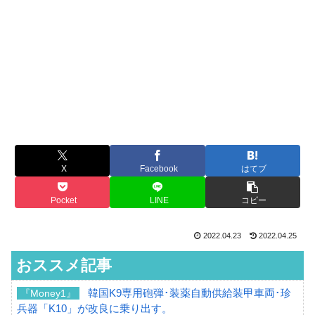
X
Facebook
はてブ
Pocket
LINE
コピー
2022.04.23
2022.04.25
おススメ記事
韓国K9専用砲弾･装薬自動供給装甲車両･珍
『Money1』
兵器「K10」が改良に乗り出す。