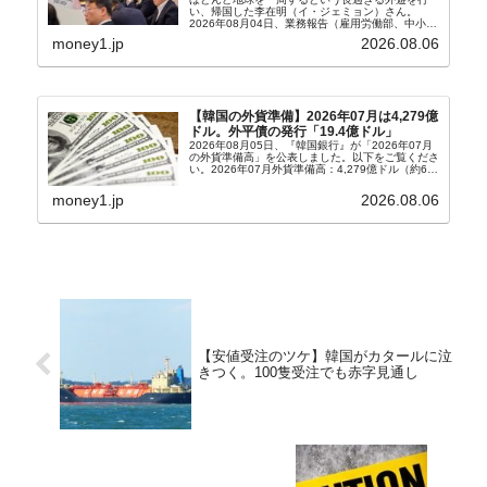
い、帰国した李在明（イ・ジェミョン）さん。
2026年08月04日、業務報告（雇用労働部、中小ベ
ンチャー企業部、公正取引委員会）を主催。この席
money1.jp
2026.08.06
上、韓国大統領に成りおおせた李在明（イ・ジェミ
ョン）さん...
【韓国の外貨準備】2026年07月は4,279億
ドル。外平債の発行「19.4億ドル」
2026年08月05日、『韓国銀行』が「2026年07月
の外貨準備高」を公表しました。以下をご覧くださ
い。2026年07月外貨準備高：4,279億ドル（約67
兆4,456億円）※前月比：+6億ドル＜＜内訳＞＞
⇒Securities：3,80...
money1.jp
2026.08.06
【安値受注のツケ】韓国がカタールに泣
きつく。100隻受注でも赤字見通し