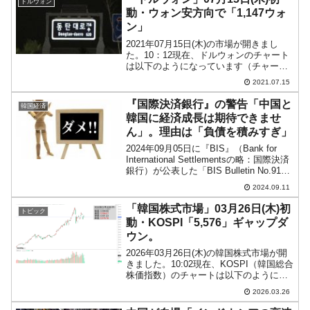
ドルウォン
動・ウォン安方向で「1,147ウォ
ン」
2021年07月15日(木)の市場が開きまし
た。10：12現在、ドルウォンのチャート
は以下のようになっています（チャート
は『Investing.com』より引用）。陽線で
2021.07.15
ウォン安方向へ進行しています。現在「1
ドル＝1,147ウォン」近辺の攻...
『国際決済銀行』の警告「中国と
韓国経済
韓国に経済成長は期待できませ
ん」。理由は「負債を積みすぎ」
2024年09月05日に『BIS』（Bank for
International Settlementsの略：国際決済
銀行）が公表した「BIS Bulletin No.91」
のリポートが韓国に衝撃を与えていま
2024.09.11
す。※「BIS Bulletin...
「韓国株式市場」03月26日(木)初
トピック
動・KOSPI「5,576」ギャップダ
ウン。
2026年03月26日(木)の韓国株式市場が開
きました。10:02現在、KOSPI（韓国総合
株価指数）のチャートは以下のようにな
っています（チャートは
2026.03.26
『Investing.com』より引用）。ギャップ
ダウンして始まりました。KOSPIは「5...