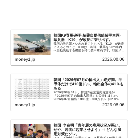
韓国K9専用砲弾･装薬自動供給装甲車両･
珍兵器「K10」が改良に乗り出す。
韓国の珍兵器といわれることもある「K10」が改良
に入るとのこと。K10は、砲弾・装薬をK9の車内
へ自動供給する機能を持つ装甲車両です。韓国メデ
ィア『Chosun Biz』が報じていますので、同記事
から以下に一部を引きます。2005年に初めて...
money1.jp
2026.08.06
韓国「2026年07月の輸出入」絶好調。半
導体だけで410億ドル、輸出全体の41％も
ある
2026年08月01日、韓国の産業通商資源部が
「2026年07月の輸出入現況」を公表しました。
2026年07月輸出：988億8,700万ドル（62.8％）
輸入：685億6,300万ドル（26.5％）貿易収支：
money1.jp
2026.08.06
303億2,400万ドル2026...
韓国･李在明「青年層の雇用状況が悪い。
せや、若者に起業させよう」⇒ どんな雇
用対策だソレ。
ほとんど地球を一周するという長過ぎる外遊を行