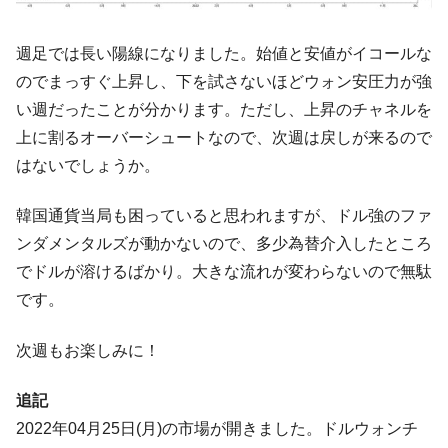
韓国「株式市場が賭博場のように変質した
『Money1』
のは政界の責任だ」
週足では長い陽線になりました。始値と安値がイコールな
のでまっすぐ上昇し、下を試さないほどウォン安圧力が強
韓国「2026年1Q 資金循環統計」面白い結果
『Money1』
に。
い週だったことが分かります。ただし、上昇のチャネルを
上に割るオーバーシュートなので、次週は戻しが来るので
韓国化学企業最大手『ロッテケミカル』純
『Money1』
借入金が約8兆。信用格付け「ネガティブ」にダウン
はないでしょうか。
韓国株式市場･暗黒の火曜日。サーキットブ
『Money1』
韓国通貨当局も困っていると思われますが、ドル強のファ
レイカーも発動！ 半導体2銘柄の暴落
ンダメンタルズが動かないので、多少為替介入したところ
日本の誇る海洋資源調査船『白嶺』は先進技術の
Fact1
でドルが溶けるばかり。大きな流れが変わらないので無駄
塊！
です。
夏の甲子園、優勝校を最も多く輩出している都道
Fact1
府県とは？
次週もお楽しみに！
今話題の「楽天ライオンズ」とは？
Fact1
奇跡の毛色「白毛馬」とは？
Fact1
追記
全て勝つといくら？ 競馬GI競走で勝利騎手がもら
2022年04月25日(月)の市場が開きました。ドルウォンチ
Fact1