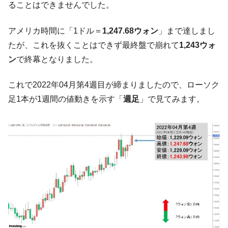
ることはできませんでした。
ぎ」では。
韓国鉄鋼最大手『POSCO』ズブズブ沈む。
『Money1』
アメリカ時間に「1ドル＝
1,247.68ウォン
」まで達しまし
営業利益80.2％も減少
たが、これを抜くことはできず最終盤で崩れて
1,243ウォ
米国下院「韓国の公務員個人をターゲット
『Money1』
ン
で終幕となりました。
にぶん殴る法案」提出！⇒ クーパン問題は合衆国企業に対
する差別。許してはおかぬ
これで2022年04月第4週目が締まりましたので、ローソク
韓国ボンクラ政策室長･金容範、株価暴落に
『Money1』
足1本が1週間の値動きを示す「
週足
」で見てみます。
他人事のような発言。
韓国半導体『SKハイニックス』2026年2Qの
『Money1』
業績「史上最高益」当期純利益は前年同期比13.4倍に。
韓国･加徳島新国際空港「またも暗礁」の危
『Money1』
機 ⇒ 10.7兆では損が出るからできない。
【速報】韓国株式市場の暴落・本日07月29
『Money1』
日(水)もサイドカー・サーキットブレイカーの二段コンボ
発動！
IT産業は人を雇用する効果は低い。全産業の
『Money1』
半分未満しか雇用を生まない