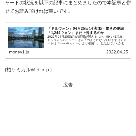
える賞金とは？
ャートの状況を以下の記事にまとめましたので本記事と併
平成仮面ライダーの意外すぎるモチーフとは？
Fact1
せてお読み頂ければ幸いです。
発表から2日で大崩壊、鳴かず飛ばずに終わりそう
Fact1
なスーパーリーグとは？
「ドルウォン」04月25日(月)初動・驚きの陽線
「1,244ウォン」まだ上昇するのか
2022年04月25日(月)の市場が開きました。09：41現在、
日本人マスターズ挑戦の歴史。松山以前に最高位
Fact1
ドルウォンのチャートは以下のようになっています（チャ
ートは『Investing.com』より引用）。まだ上にいくかとい
だった選手とは？
う驚きの陽線です。現在のところ「1ドル＝1,244ウォ
ン」...
money1.jp
2022.04.25
甲子園通算本塁打、最多の清原に次いで多く打っ
Fact1
ている意外な選手とは？
(柏ケミカル＠ｄｃｐ)
セレクトセールの高額取引馬が稼いだ金額とは？
Fact1
広告