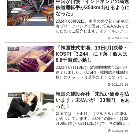
中国が自慢「インドネシアの高速
トピック
鉄道運転手が350km出せるように
なった」
2024年08月02日、中国の外交部が定例記
者ブリーフィングで面白いQ＆Aがありま
したのでご紹介します。インドネシアが
中国に発注して造った高速鉄道について
2024.08.06
質疑応答です。日本のオファーを蹴飛ば
して中国を選んだインドネシアですが、
「韓国株式市場」19日(月)決着・
KOSPI
読者の皆さまも...
KOSPI「3,244」に下落！個人は
8.8千億買い越し
2021年07月19日(月)の韓国株式市場※が
終了しました。KOSPI（韓国総合株価指
数）のチャートは以下のようになってい
ます（チャートは『Investing.com』より
2021.07.19
引用：以下同）。本日は窓をあけて下落
のまま締まりました。KOSPIの...
韓国の建設会社「未払い賃金を払
韓国経済
います」未払いが「33億円」もあ
った！
韓国では「旧正月」（ソルナル）の連休
が近づいています。2024年の旧正月は02
月09日(金)～02月12日(月)で、その間は市
場もお休みです。2024年01月25日、（事
2024.01.30
実上の経営破たんで）ワークアウトに入