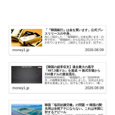
「『韓国銀行』は金を買います」公式プレ
スリリースの中身。
先にご紹介した「『韓国銀行』が金を買います」の
件ですが、『韓国銀行』から公式なプレスリリース
が出ていますので、ご紹介しておきます。以下が全
文和訳です。表題：韓国銀行、国内生産金の買い入
れ協力体制を構築□『韓国銀行』は、国内生産金の
money1.jp
2026.08.09
買い入れに...
【韓国の経常収支】過去最大の黒字
「497.3億ドル」を達成 ⇒ 株式市場から
316億ドルの資金流出。
2026年08月06日、『韓国銀行』が「2026年06
月」の国際収支統計を公示しました。当月は大きな
黒字を達成しました。以下をご覧ください。↑黄色
の傾向ペンでフォーカスしているのが2026年06月
money1.jp
2026.08.09
の経常収支です。2026年06月貿易収支：4...
韓国「塩田奴隷労働」の問題 ⇒ 韓国の闇･
当局は全然アテにならない。これは米国に
対するアピール