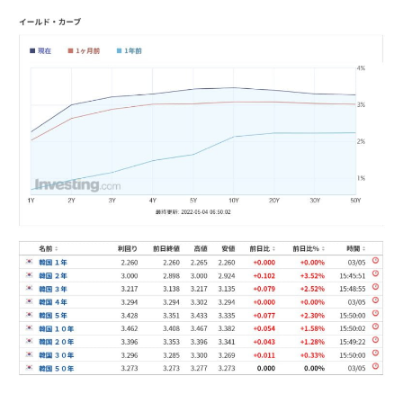
【米韓激突案件】韓国消費者院が『クーパ
『Money1』
ン』1人当たり賠償10万ウォンを認定 ⇒ 総額3兆7,000億
韓国で猛暑。南東部では干ばつ
『Money1』
韓国型イージス搭載の次世代駆逐艦
『Money1』
「KDDX」1番艦、2032年竣工と公示
【対日本円】ウォン安が急進！ 日米の協調
『Money1』
に韓国がいっちょがみしたのでは。
韓国政府『BYD』車への補助金を全廃 ⇒ 実
『Money1』
は韓国で『BYD』車は売れている。6カ月で対前年同期比
1.9倍！
在韓米国大使スティールが着韓！⇒ さっそ
『Money1』
く空港に詰めかけ「出て行け！」「極右勢力」のプラカー
ドを掲げる「在韓反米勢力」
韓国政府「2035年までに18.4GW規模のAIデ
『Money1』
ータセンター整備」⇒ だから無理だってば。
JPモルガン「韓国レバレッジETFの清算は
『Money1』
ほぼ終わった」