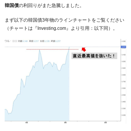
た。『起亜』は9台だけ
韓国債
の利回りがまた急騰しました。
韓国「信用赦免を何回やっても、何回やっ
『Money1』
ても」⇒ 257万人赦免したのに60万人がまた延滞者に転
まず以下の韓国債3年物のラインチャートをご覧ください
落！
（チャートは『Investing.com』より引用：以下同）。
韓国K9専用砲弾･装薬自動供給装甲車両･珍
『Money1』
兵器「K10」が改良に乗り出す。
韓国「2026年07月の輸出入」絶好調。半導
『Money1』
体だけで410億ドル、輸出全体の41％もある
韓国･李在明「青年層の雇用状況が悪い。せ
『Money1』
や、若者に起業させよう」⇒ どんな雇用対策だソレ。
【韓国の外貨準備】2026年07月は4,279億ド
『Money1』
ル。外平債の発行「19.4億ドル」
韓国「ここは北朝鮮なのか。選管がサーバ
『Money1』
ーにウソのデータを入力したのは明白だ」
韓国･李在明さっそく不動産対策で浅薄な発
『Money1』
言。
韓国は「中国と同じく」投資に不適格な国