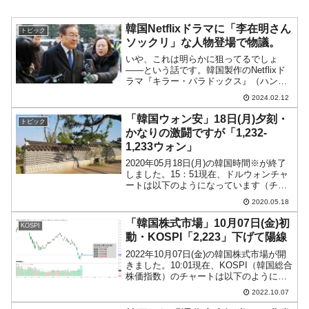
韓国Netflixドラマに「李在明さん
トピック
ソックリ」な人物登場で物議。
いや、これは明らかに狙ってるでしょ
――という話です。韓国製作のNetflixド
ラマ『キラー・パラドックス』（ハング
ル題：살인자이응난감／A Killer
2024.02.12
Paradox）※に李在明（イ・ジェミョ
ン）さんソックリな人物が登場して物議
「韓国ウォン安」18日(月)夕刻・
トピック
を醸してい...
かなりの激闘ですが「1,232-
1,233ウォン」
2020年05月18日(月)の韓国時間※が終了
しました。15：51現在、ドルウォンチャ
ートは以下のようになっています（チャ
ートは『Investing.com』より引用：以下
2020.05.18
同）。ウォン安でスタートしましたが、
いったんは「1ドル＝1,230ウ...
「韓国株式市場」10月07日(金)初
KOSPI
動・KOSPI「2,223」下げて陽線
2022年10月07日(金)の韓国株式市場が開
きました。10:01現在、KOSPI（韓国総合
株価指数）のチャートは以下のようにな
っています（チャートは
2022.10.07
『Investing.com』より引用）。押し目が