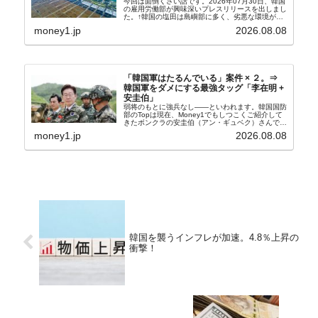
今回は面倒くさい話です。2026年07月30日、韓国
の雇用労働部が興味深いプレスリリースを出しまし
た。↑韓国の塩田は島嶼部に多く、劣悪な環境が一
般に見られることが少ないため、事件の発覚を妨げ
money1.jp
2026.08.08
たといわれます（後述）。これは、いわゆる「塩田
奴隷...
「韓国軍はたるんでいる」案件 × ２。⇒
韓国軍をダメにする最強タッグ「李在明 +
安圭伯」
弱将のもとに強兵なし――といわれます。韓国国防
部のTopは現在、Money1でもしつこくご紹介して
きたボンクラの安圭伯（アン・ギュベク）さんで
す。↑経済的無知蒙昧な李在明（イ・ジェミョン）
money1.jp
2026.08.08
さんと「韓国初の文官上がり」の国防部長官安圭伯
（アン...
韓国を襲うインフレが加速。4.8％上昇の
衝撃！