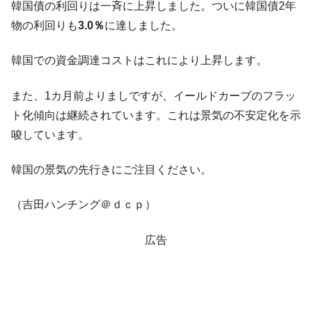
韓国債の利回りは一斉に上昇しました。ついに韓国債2年
韓国『国民年金公団』株価暴落で200兆蒸
『Money1』
物の利回りも
3.0％
に達しました。
発。
韓国政府「ニセＫ-ブランドを通報しようキ
韓国での資金調達コストはこれにより上昇します。
『Money1』
ャンペーン」⇒ あの名物教授も登場！
また、1カ月前よりましですが、イールドカーブのフラッ
韓国「橋が落ちました」⇒ 耐久性「なさす
『Money1』
ぎ」では。
ト化傾向は継続されています。これは景気の不安定化を示
唆しています。
韓国鉄鋼最大手『POSCO』ズブズブ沈む。
『Money1』
営業利益80.2％も減少
韓国の景気の先行きにご注目ください。
日本の誇る海洋資源調査船『白嶺』は先進技術の
Fact1
塊！
（吉田ハンチング＠ｄｃｐ）
夏の甲子園、優勝校を最も多く輩出している都道
Fact1
府県とは？
広告
今話題の「楽天ライオンズ」とは？
Fact1
奇跡の毛色「白毛馬」とは？
Fact1
全て勝つといくら？ 競馬GI競走で勝利騎手がもら
Fact1