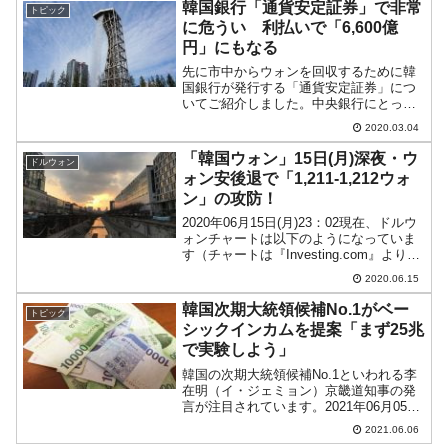
きたのかそれとも再び底に向かうの
韓国銀行「通貨安定証券」で非常
トピック
か……と...
に危うい 利払いで「6,600億
円」にもなる
先に市中からウォンを回収するために韓
国銀行が発行する「通貨安定証券」につ
いてご紹介しました。中央銀行にとって
その機能が必要であることは理解できま
2020.03.04
すし、韓国銀行の保有する資産が少ない
ため、債券を発行して（売りオペ用の）
「韓国ウォン」15日(月)深夜・ウ
ドルウォン
資産の代わりに充てるのも...
ォン安後退で「1,211-1,212ウォ
ン」の攻防！
2020年06月15日(月)23：02現在、ドルウ
ォンチャートは以下のようになっていま
す（チャートは『Investing.com』より引
用：以下同）。ローソク足の上がだいぶ
2020.06.15
削られました。ウォン高圧力が強まった
時間帯になっています。ローソク足...
韓国次期大統領候補No.1がベー
トピック
シックインカムを提案「まず25兆
で実験しよう」
韓国の次期大統領候補No.1といわれる李
在明（イ・ジェミョン）京畿道知事の発
言が注目されています。2021年06月05
日、韓国メディア『ソウル経済』に「韓
2021.06.06
国は福祉後進国…基本所得導入可能」と