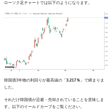
『Money1』
ローソク足チャートでは以下のようになります。
だ。
『韓国銀行』が「金の保有量を増やしま
『Money1』
す」⇒「金を経由するドル入手」手段ではないのか？
韓国･外為取引量「1日当たり1,214.4億ド
『Money1』
ル」まで拡大 ⇒ 海外資金の動きに強く左右される状態
韓国･帰ってきた李在明。李在明を支持しな
『Money1』
い「50.5％」に上昇
韓国大統領府ボンクラ政策室長が告発され
『Money1』
た ⇒ 国家が行った恐るべき株価操作であり、空前の国政壟
断
韓国･警察職員が「丸刈りになって抗議活
『Money1』
動」
韓国債3年物の利回りが最高値の「
3.217％
」で締まりま
した。
中国だけが鉄鋼輸出を異常増加させる ⇒ 中
『Money1』
国の過剰生産が世界を蝕む。
それだけ韓国債が忌避・売却されていることを意味しま
韓国製造業「半導体絶好調」のウラで他業
『Money1』
す。以下のイールドカーブをご覧ください。
種は全般的「不調」⇒ PSIが示す現況は決して良くない。