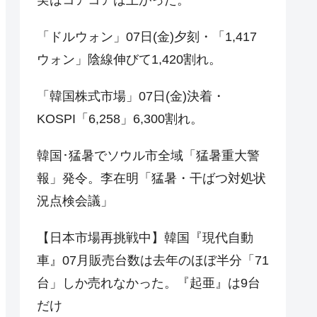
「ドルウォン」07日(金)夕刻・「1,417
ウォン」陰線伸びて1,420割れ。
「韓国株式市場」07日(金)決着・
KOSPI「6,258」6,300割れ。
韓国･猛暑でソウル市全域「猛暑重大警
報」発令。李在明「猛暑・干ばつ対処状
況点検会議」
【日本市場再挑戦中】韓国『現代自動
車』07月販売台数は去年のほぼ半分「71
台」しか売れなかった。『起亜』は9台
だけ