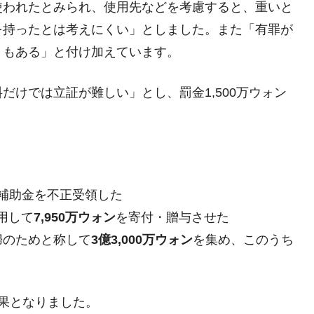
使われたとみられ、使用先などを考慮すると、重いと
兆蒸発。
を持ったとは考えにくい」としました。また「有罪が
うキャンペーン」⇒ あの名物教授も登場！
ともある」と付け加えています。
さすぎ」では。
む。営業利益80.2％も減少
だけでは立証が難しい」とし、罰金1,500万ウォン
ットにぶん殴る法案」提出！⇒ クーパン問題は合衆国企業に対
暴落に他人事のような発言。
年2Qの業績「史上最高益」当期純利益は前年同期比13.4倍に。
補助金を不正受領した
危機 ⇒ 10.7兆では損が出るからできない。
利用して
7,950万ウォン
を寄付・贈与させた
月29日(水)もサイドカー・サーキットブレイカーの二段コンボ
安婦のためと称して
3億3,000万ウォン
を集め、このうち
産業の半分未満しか雇用を生まない
果となりました。
術の塊！