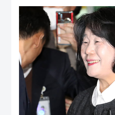
夏の甲子園、優勝校を最も多く輩出している
Fact1
今話題の「楽天ライオンズ」とは？
Fact1
奇跡の毛色「白毛馬」とは？
Fact1
全て勝つといくら？ 競馬GI競走で勝利騎手
Fact1
平成仮面ライダーの意外すぎるモチーフとは
Fact1
発表から2日で大崩壊、鳴かず飛ばずに終わ
Fact1
日本人マスターズ挑戦の歴史。松山以前に最
Fact1
甲子園通算本塁打、最多の清原に次いで多く
Fact1
セレクトセールの高額取引馬が稼いだ金額と
Fact1