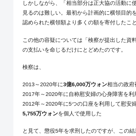
しかしながら、「相当部分は正大協の活動に
韓国『国民年金公団』株価暴落で200
『Money1』
見るのは難しい。最初から計画的に横領目的
韓国政府「ニセＫ-ブランドを通報しよ
『Money1』
認められた横領額より多くの額を寄付したこ
韓国「橋が落ちました」⇒ 耐久性「な
『Money1』
韓国鉄鋼最大手『POSCO』ズブズブ沈
この他の容疑については「検察が提出した資料
『Money1』
の支払いを命じるだけにとどめたのです。
米国下院「韓国の公務員個人をターゲ
『Money1』
する差別。許してはおかぬ
検察は、
韓国ボンクラ政策室長･金容範、株価
『Money1』
韓国半導体『SKハイニックス』2026
『Money1』
2013～2020年に
3億6,000万ウォン
相当の政府
韓国･加徳島新国際空港「またも暗礁」の
『Money1』
2017年～2020年に自称慰安婦の心身障害を
【速報】韓国株式市場の暴落・本日07
『Money1』
2012年～2020年に5つの口座を利用して慰
発動！
5,755万ウォン
を個人で使用した
IT産業は人を雇用する効果は低い。全
『Money1』
と見て、懲役5年を求刑したのですが、この結
日本の誇る海洋資源調査船『白嶺』は先進技
Fact1