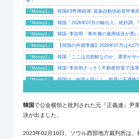
韓国K9専用砲弾･装薬自動供給装甲車両
『Money1』
韓国「2026年07月の輸出入」絶好調
『Money1』
韓国･李在明「青年層の雇用状況が悪い
『Money1』
【韓国の外貨準備】2026年07月は4,2
『Money1』
韓国「ここは北朝鮮なのか。選管がサ
『Money1』
韓国･李在明さっそく不動産対策で浅
『Money1』
韓国は「中国と同じく」投資に不適格
『Money1』
『韓国銀行』が「金の保有量を増やし
『Money1』
韓国･外為取引量「1日当たり1,214.
『Money1』
韓国
で公金横領と批判された元『正義連』尹
韓国･帰ってきた李在明。李在明を支持し
『Money1』
決が出ました。
韓国大統領府ボンクラ政策室長が告発さ
『Money1』
壟断
2023年02月10日、ソウル西部地方裁判所