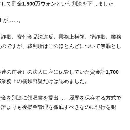
対して罰金
1,500万ウォン
という判決を下しました。
議活動」
⇒ 中国の過剰生産が世界を蝕む。
ですが……。
業種は全般的「不調」⇒ PSIが示す現況は決して良くない。
ン』1人当たり賠償10万ウォンを認定 ⇒ 総額3兆7,000億
、詐欺、寄付金品法違反、業務上横領、準詐欺、業務
たのですが、裁判所はこのほとんどについて無罪とし
DX」1番艦、2032年竣工と公示
の協調に韓国がいっちょがみしたのでは。
義連の前身）の法人口座に保管していた資金計
1,700
⇒ 実は韓国で『BYD』車は売れている。6カ月で対前年同期比
部業務上の横領容疑だけは認めました。
さっそく空港に詰めかけ「出て行け！」「極右勢力」のプラカー
資金を別途に領収書を提出し、履歴を保存する方式で
。誰よりも後援金管理を徹底すべきなのに犯行を犯
模のAIデータセンター整備」⇒ だから無理だってば。
清算はほぼ終わった」