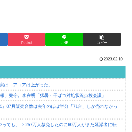
Pocket
LINE
コピー
2023.02.10
⇒ 実はコアコアは上がった。
警報」発令。李在明「猛暑・干ばつ対処状況点検会議」
』07月販売台数は去年のほぼ半分「71台」しか売れなかっ
っても」⇒ 257万人赦免したのに60万人がまた延滞者に転