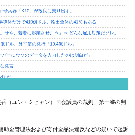
･珍兵器「K10」が改良に乗り出す。
。半導体だけで410億ドル、輸出全体の41％もある
。せや、若者に起業させよう」⇒ どんな雇用対策だソレ。
79億ドル。外平債の発行「19.4億ドル」
ーバーにウソのデータを入力したのは明白だ」
薄な発言。
な国だ。
ます」⇒「金を経由するドル入手」手段ではないのか？
4億ドル」まで拡大 ⇒ 海外資金の動きに強く左右される状態
美香（ユン・ミヒャン）国会議員の裁判、第一審の判
ない「50.5％」に上昇
れた ⇒ 国家が行った恐るべき株価操作であり、空前の国政
は、補助金管理法および寄付金品法違反などの疑いで起訴