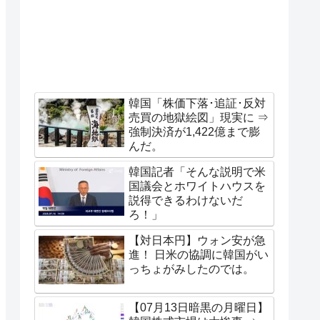
韓国「株価下落･追証･反対
売買の地獄絵図」現実に ⇒
強制決済が1,422億まで膨
んだ。
韓国記者「そんな説明で米
国議会とホワイトハウスを
説得できるわけないだ
ろ！」
【対日本円】ウォン安が急
進！ 日米の協調に韓国がい
っちょがみしたのでは。
【07月13日暗黒の月曜日】