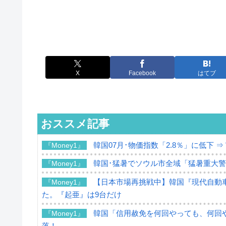
X
Facebook
はてブ
おススメ記事
韓国07月･物価指数「2.8％」に低下 
『Money1』
韓国･猛暑でソウル市全域「猛暑重大
『Money1』
【日本市場再挑戦中】韓国『現代自動車
『Money1』
た。『起亜』は9台だけ
韓国「信用赦免を何回やっても、何回や
『Money1』
落！