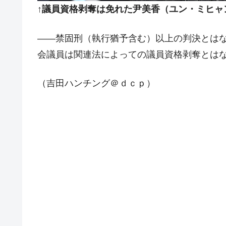
↑議員資格剥奪は免れた尹美香（ユン・ミヒャ
――禁固刑（執行猶予含む）以上の判決とは
会議員は関連法によっての議員資格剥奪とは
（吉田ハンチング＠ｄｃｐ）