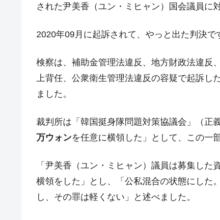
された尹美香（ユン・ミヒャン）国会議員に
韓国･警察職員が「丸刈りになって抗
『Money1』
中国だけが鉄鋼輸出を異常増加させる 
『Money1』
2020年09月に起訴されて、やっと出た判決
韓国製造業「半導体絶好調」のウラで他
『Money1』
【米韓激突案件】韓国消費者院が『クーパ
検察は、補助金管理法違反、地方財政法違反
『Money1』
上背任、公衆衛生管理法違反の容疑で起訴し
韓国で猛暑。南東部では干ばつ
『Money1』
ました。
韓国型イージス搭載の次世代駆逐艦「KD
『Money1』
【対日本円】ウォン安が急進！ 日米
『Money1』
裁判所は「韓国挺身隊問題対策協議会」（正
韓国政府『BYD』車への補助金を全廃 
『Money1』
万ウォン
を任意に横領した」として、この一
1.9倍！
在韓米国大使スティールが着韓！⇒ 
『Money1』
「尹美香（ユン・ミヒャン）議員は募集した
ドを掲げる「在韓反米勢力」
横領をした」とし、「公私混合の状態にした
韓国政府「2035年までに18.4GW規
『Money1』
し、その罪は軽くない」と述べました。
JPモルガン「韓国レバレッジETFの
『Money1』