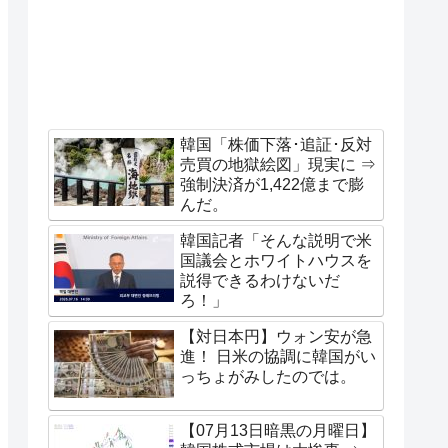
韓国「株価下落･追証･反対
売買の地獄絵図」現実に ⇒
強制決済が1,422億まで膨
んだ。
韓国記者「そんな説明で米
国議会とホワイトハウスを
説得できるわけないだ
ろ！」
【対日本円】ウォン安が急
進！ 日米の協調に韓国がい
っちょがみしたのでは。
【07月13日暗黒の月曜日】