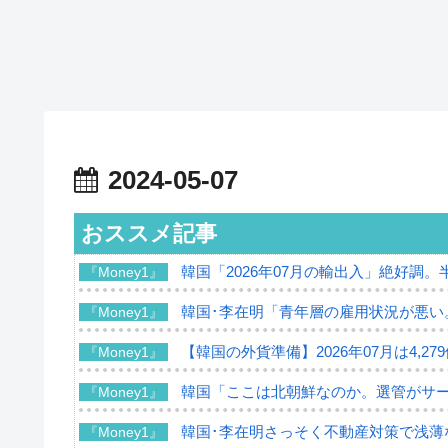
2024-05-07
おススメ記事
韓国「2026年07月の輸出入」絶好調。
『Money1』
韓国･李在明「青年層の雇用状況が悪い
『Money1』
【韓国の外貨準備】2026年07月は4,2
『Money1』
韓国「ここは北朝鮮なのか。選管がサ
『Money1』
韓国･李在明さっそく不動産対策で浅薄
『Money1』