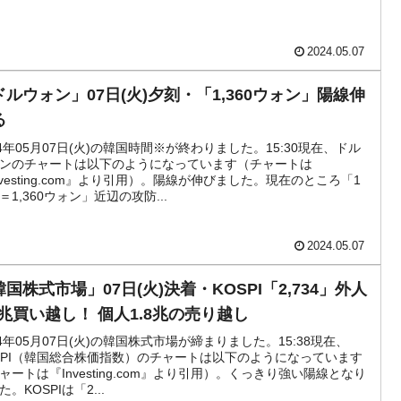
DX」1番艦、2032年竣工と公示
協調に韓国がいっちょがみしたのでは。
2024.05.07
⇒ 実は韓国で『BYD』車は売れている。6カ月で対前年同期比
ドルウォン」07日(火)夕刻・「1,360ウォン」陽線伸
る
っそく空港に詰めかけ「出て行け！」「極右勢力」のプラカー
24年05月07日(火)の韓国時間※が終わりました。15:30現在、ドル
ンのチャートは以下のようになっています（チャートは
nvesting.com』より引用）。陽線が伸びました。現在のところ「1
模のAIデータセンター整備」⇒ だから無理だってば。
＝1,360ウォン」近辺の攻防...
算はほぼ終わった」
2024.05.07
蒸発。
国株式市場」07日(火)決着・KOSPI「2,734」外人
うキャンペーン」⇒ あの名物教授も登場！
.1兆買い越し！ 個人1.8兆の売り越し
さすぎ」では。
24年05月07日(火)の韓国株式市場が締まりました。15:38現在、
SPI（韓国総合株価指数）のチャートは以下のようになっています
む。営業利益80.2％も減少
ャートは『Investing.com』より引用）。くっきり強い陽線となり
た。KOSPIは「2...