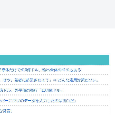
半導体だけで410億ドル、輸出全体の41％もある
。せや、若者に起業させよう」⇒ どんな雇用対策だソレ。
79億ドル。外平債の発行「19.4億ドル」
ーバーにウソのデータを入力したのは明白だ」
な発言。