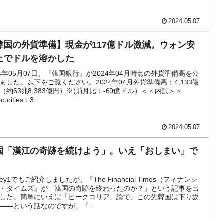
2024.05.07
韓国の外貨準備】現金が117億ドル激減。ウォン安
止でドルを溶かした
24年05月07日、『韓国銀行』が2024年04月時点の外貨準備高を公
ました。以下をご覧ください。2024年04月外貨準備高：4,133億
（約63兆8,383億円）※(前月比：-60億ドル）＜＜内訳＞＞
urities：3...
2024.05.07
国「漢江の奇跡を続けよう」。いえ「おしまい」で
ney1でもご紹介しましたが、『The Financial Times（フィナンシ
・タイムズ』が「韓国の奇跡を終わったのか？」という記事を出
した。簡単にいえば「ピークコリア」論で、この先韓国は下り坂
――という話なのですが、『...