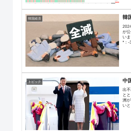
韓
韓国経済
20
が公
いま
*：-
中
トピック
出不
とと
洲が
いと