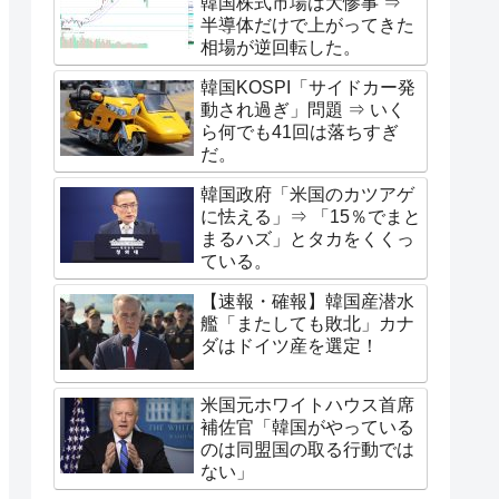
韓国株式市場は大惨事 ⇒
半導体だけで上がってきた
相場が逆回転した。
韓国KOSPI「サイドカー発
動され過ぎ」問題 ⇒ いく
ら何でも41回は落ちすぎ
だ。
韓国政府「米国のカツアゲ
に怯える」⇒ 「15％でまと
まるハズ」とタカをくくっ
ている。
【速報・確報】韓国産潜水
艦「またしても敗北」カナ
ダはドイツ産を選定！
米国元ホワイトハウス首席
補佐官「韓国がやっている
のは同盟国の取る行動では
ない」