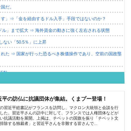
な国だ。
ます」⇒「金を経由するドル入手」手段ではないのか？
4億ドル」まで拡大 ⇒ 海外資金の動きに強く左右される状態
ない「50.5％」に上昇
れた ⇒ 国家が行った恐るべき株価操作であり、空前の国政壟
活動」
⇒ 中国の過剰生産が世界を蝕む。
業種は全般的「不調」⇒ PSIが示す現況は決して良くない。
近平の訪仏に抗議団体が集結。くまプー登場！
』1人当たり賠償10万ウォンを認定 ⇒ 総額3兆7,000億
の習近平総書記がフランスを訪問し、マクロン大統領と会談を行
した。習近平さんの訪中に対して、フランスでは人権団体などが
い抗議活動を展開。上掲は、チベッ​​トの国旗を振り「チベット文
排除する独裁者」と習近平さんを非難する皆さんで...