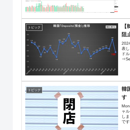
【
トピック
阻
20
表し
ドル
⇒Sec
韓
トピック
す
Mo
ャル
しま
です