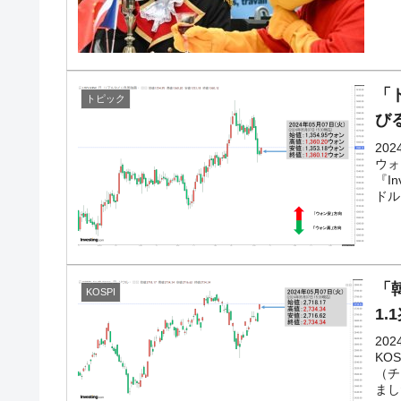
韓国型イージス搭載の次世代駆逐艦「KD
『Money1』
【対日本円】ウォン安が急進！ 日米の
『Money1』
韓国政府『BYD』車への補助金を全廃 
『Money1』
「
1.9倍！
トピック
び
在韓米国大使スティールが着韓！⇒ さ
『Money1』
20
ドを掲げる「在韓反米勢力」
ウォ
『I
韓国政府「2035年までに18.4GW規
『Money1』
ドル
JPモルガン「韓国レバレッジETFの清
『Money1』
韓国『国民年金公団』株価暴落で200兆
『Money1』
「韓
KOSPI
韓国政府「ニセＫ-ブランドを通報しよ
『Money1』
1
韓国「橋が落ちました」⇒ 耐久性「な
『Money1』
20
KO
韓国鉄鋼最大手『POSCO』ズブズブ沈
『Money1』
（チ
まし