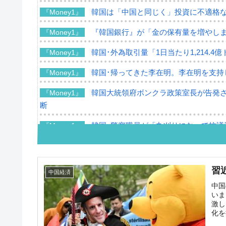
韓国は「中国と同じく」投資に不適格
『Money1』
『韓国銀行』が「金の保有量を増やし
『Money1』
韓国･外為取引量「1日当たり1,214.
『Money1』
韓国･帰ってきた李在明。李在明を支持し
『Money1』
韓国大統領府ボンクラ政策室長が告発さ
『Money1』
断
韓国･警察職員が「丸刈りになって抗議
『Money1』
中国だけが鉄鋼輸出を異常増加させる 
『Money1』
韓国製造業「半導体絶好調」のウラで他
『Money1』
習
中国経済
【米韓激突案件】韓国消費者院が『クーパン
中国
『Money1』
いま
激し
韓国で猛暑。南東部では干ばつ
『Money1』
化を