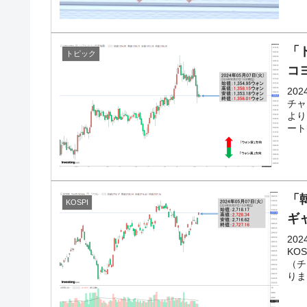
「
トピック
コ
20
チャ
より
ート
「韓
KOSPI
ギ
20
KO
（チ
りま