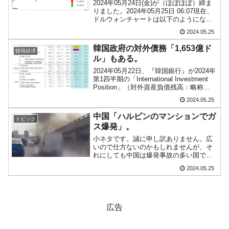
2024年05月24日(金)が（ほぼほぼ）締ま
国の過剰生産が世界を蝕む。
りました。2024年05月25日 06:07現在、
ドルウォンチャートは以下のようになっ
韓国製造業「半導体絶好調」のウラで他業種
『Money1』
ています（チャートは『Investing.com』
2024.05.25
は全般的「不調」⇒ PSIが示す現況は決して良くない。
より引用：以下同）。上下が大きく削ら
れたコマ足になりました...
韓国政府の対外債務「1,653億ド
韓国経済
【米韓激突案件】韓国消費者院が『クーパ
『Money1』
ル」もある。
ン』1人当たり賠償10万ウォンを認定 ⇒ 総額3兆7,000億
2024年05月22日、『韓国銀行』が2024年
第1四半期の「International Investment
韓国で猛暑。南東部では干ばつ
『Money1』
Position」（対外資産負債残高：略称
「IIP」）を公表しました。IIPなのでスト
2024.05.25
韓国型イージス搭載の次世代駆逐艦
『Money1』
ックの統計です。簡単にいうと残高の数
字がこ...
「KDDX」1番艦、2032年竣工と公示
中国「ハルピンのマンションでガ
トピック
ス爆発」。
【対日本円】ウォン安が急進！ 日米の協調に
『Money1』
小ネタです。誠に申し訳ありません。広
韓国がいっちょがみしたのでは。
いので仕方ないのかもしれませんが、そ
れにしても中国は爆発事故の多い国で
す。2024年05月23日、中国黒竜江省ハル
2024.05.25
ピン市のマンションで爆発事故が起こり
ました。↑『X』に上がった事故の動画。
『新華社』の報道...
広告