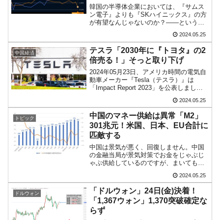
韓国の半導体企業においては、『サムス
韓国･李在明さっそく不動産対策で浅薄な発
『Money1』
ン電子』よりも『SKハイニックス』の方
言。
が有望なんじゃないのか？――という見
方が広がっているようです。株価の推移
2024.05.25
に差がついているのです。まず『サムス
韓国は「中国と同じく」投資に不適格な国
『Money1』
ン電子』は以下になります（日足／チャ
テスラ「2030年に『トヨタ』の2
だ。
中国経済
ートは『Investi...
倍売る！」そっと取り下げ
『韓国銀行』が「金の保有量を増やします」
『Money1』
2024年05月23日、アメリカ時間の電気自
⇒「金を経由するドル入手」手段ではないのか？
動車メーカー『Tesla（テスラ）』は
「Impact Report 2023」を公表しまし
た。↑『テスラ』が公表した「Impact
韓国･外為取引量「1日当たり1,214.4億ドル」
『Money1』
2024.05.25
Report 2023」。このリポートで注目され
まで拡大 ⇒ 海外資金の動きに強く左右される状態
ているのが「20...
中国のマネー供給は異常「M2」
トピック
301兆元！米国、日本、EU合計に
韓国･帰ってきた李在明。李在明を支持しな
『Money1』
匹敵する
い「50.5％」に上昇
中国は景気が悪く、回復しません。中国
の金融当局が景気対策でお金をじゃぶじ
韓国大統領府ボンクラ政策室長が告発された
『Money1』
ゃぶ供給しているのですが、まいてもま
⇒ 国家が行った恐るべき株価操作であり、空前の国政壟断
いても上向かないのです。「履いても 履
2024.05.25
いても すぐとれる♪」という歌がありま
韓国･警察職員が「丸刈りになって抗議活
『Money1』
すが、まさにコレ。「がんばらなくっち
「ドルウォン」24日(金)決着！
ドルウォン
ゃー♪」なのも同じで...
動」
「1,367ウォン」1,370突破確定な
らず
中国だけが鉄鋼輸出を異常増加させる ⇒ 中
『Money1』