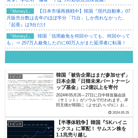
【日本市場再挑戦中】韓国『現代自動車』07
『Money1』
月販売台数は去年のほぼ半分「71台」しか売れなかった。
『起亜』は9台だけ
韓国「信用赦免を何回やっても、何回やって
『Money1』
も」⇒ 257万人赦免したのに60万人がまた延滞者に転落！
韓国K9専用砲弾･装薬自動供給装甲車両･珍兵
『Money1』
器「K10」が改良に乗り出す。
韓国「2026年07月の輸出入」絶好調。半導体
『Money1』
韓国「被告企業はまだ参加せず」
トピック
だけで410億ドル、輸出全体の41％もある
日本企業「日韓未来パートナーシ
ップ基金」に2億以上を寄付
韓国･李在明「青年層の雇用状況が悪い。せ
『Money1』
2024年05月26～27日に日中韓首脳会談
や、若者に起業させよう」⇒ どんな雇用対策だソレ。
（サミット）がソウルで行われます。岸
田文雄が韓国に（よせばいいのに）お土
【韓国の外貨準備】2026年07月は4,279億ド
『Money1』
産を持っていくのではあるまいな？――
2024.05.25
だったのですが……。あまり注目されな
ル。外平債の発行「19.4億ドル」
かったのですが、05月24日に『一般社団
【半導体戦争】韓国『SKハイニ
トピック
法人 日本経...
韓国「ここは北朝鮮なのか。選管がサーバー
『Money1』
ックス』に軍配！ サムスン株を
にウソのデータを入力したのは明白だ」
1.1兆売り越し