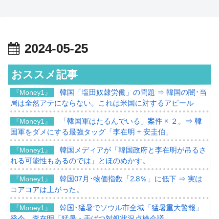
2024-05-25
おススメ記事
韓国「塩田奴隷労働」の問題 ⇒ 韓国の闇･当
『Money1』
局は全然アテにならない。これは米国に対するアピール
「韓国軍はたるんでいる」案件 × ２。⇒ 韓
『Money1』
国軍をダメにする最強タッグ「李在明 + 安圭伯」
韓国メディアが「韓国政府と李在明が吊るさ
『Money1』
れる可能性もあるのでは」とほのめかす。
韓国07月･物価指数「2.8％」に低下 ⇒ 実は
『Money1』
コアコアは上がった。
韓国･猛暑でソウル市全域「猛暑重大警報」
『Money1』
発令。李在明「猛暑・干ばつ対処状況点検会議」