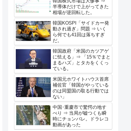
韓国株式市場は大惨事 ⇒
半導体だけで上がってきた
相場が逆回転した。
韓国KOSPI「サイドカー発
動され過ぎ」問題 ⇒ いく
ら何でも41回は落ちすぎ
だ。
韓国政府「米国のカツアゲ
に怯える」⇒ 「15％でまと
まるハズ」とタカをくくっ
ている。
米国元ホワイトハウス首席
補佐官「韓国がやっている
のは同盟国の取る行動では
ない」
中国･重慶市で驚愕の地す
べり ⇒ 当局が嘘つくも瞬
時にチョンバレ。ドラレコ
動画があった