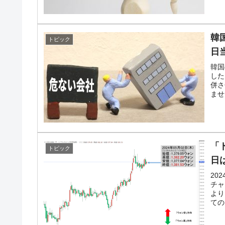
韓
トピック
日
韓国
した
併さ
ませ
「
トピック
日
20
チャ
より
ての