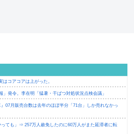
⇒ 実はコアコアは上がった。
報」発令。李在明「猛暑・干ばつ対処状況点検会議」
』07月販売台数は去年のほぼ半分「71台」しか売れなかっ
ても」⇒ 257万人赦免したのに60万人がまた延滞者に転