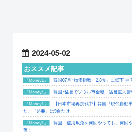
2024-05-02
おススメ記事
韓国07月･物価指数「2.8％」に低下 
『Money1』
韓国･猛暑でソウル市全域「猛暑重大警
『Money1』
【日本市場再挑戦中】韓国『現代自動車
『Money1』
た。『起亜』は9台だけ
韓国「信用赦免を何回やっても、何回やっ
『Money1』
落！