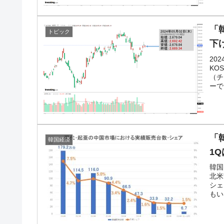
「韓
トピック
下
20
KO
（チ
ーで
「
韓国経済
1
韓国
北米
シェ
もい