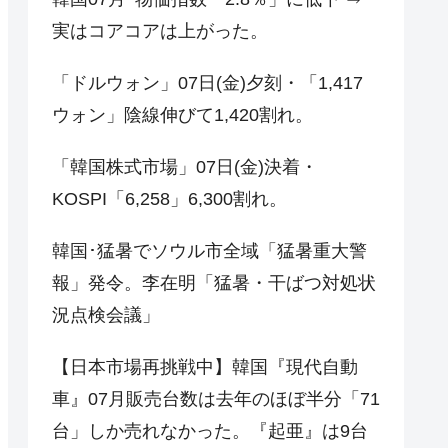
実はコアコアは上がった。
「ドルウォン」07日(金)夕刻・「1,417
ウォン」陰線伸びて1,420割れ。
「韓国株式市場」07日(金)決着・
KOSPI「6,258」6,300割れ。
韓国･猛暑でソウル市全域「猛暑重大警
報」発令。李在明「猛暑・干ばつ対処状
況点検会議」
【日本市場再挑戦中】韓国『現代自動
車』07月販売台数は去年のほぼ半分「71
台」しか売れなかった。『起亜』は9台