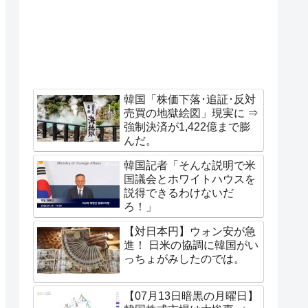
韓国「株価下落･追証･反対
売買の地獄絵図」現実に ⇒
強制決済が1,422億まで膨
んだ。
韓国記者「そんな説明で米
国議会とホワイトハウスを
説得できるわけないだ
ろ！」
【対日本円】ウォン安が急
進！ 日米の協調に韓国がい
っちょがみしたのでは。
【07月13日暗黒の月曜日】