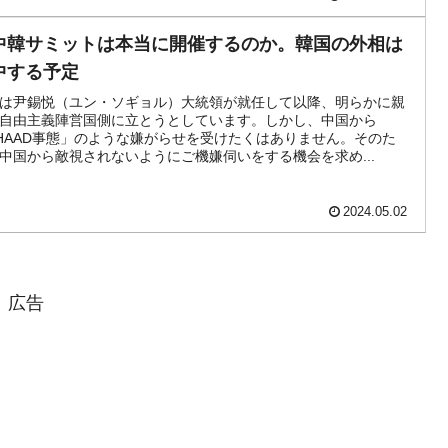
中韓サミットは本当に開催するのか。韓国の外相は
中する予定
は尹錫悦（ユン・ソギョル）大統領が就任して以降、明らかに親
自由主義陣営国側に立とうとしています。しかし、中国から
HAAD事態」のような嫌がらせを受けたくはありません。そのた
中国から敵視されないようにご機嫌伺いをする機会を求め...
2024.05.02
広告