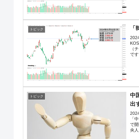
韓国政府「2035年までに18.4GW規
『Money1』
「韓
トピック
20
KO
（チ
です
中
トピック
出
20
「中
で開
央人