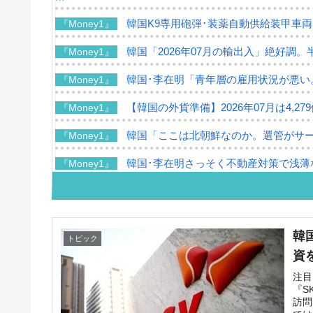
韓国K9専用砲弾･装薬自動供給装甲車両
『Money1』
韓国「2026年07月の輸出入」絶好調。
『Money1』
韓国･李在明「青年層の雇用状況が悪い
『Money1』
【韓国の外貨準備】2026年07月は4,2
『Money1』
韓国「ここは北朝鮮なのか。選管がサ
『Money1』
韓国･李在明さっそく不動産対策で浅薄
『Money1』
韓国は「中国と同じく」投資に不適格
『Money1』
『韓国銀行』が「金の保有量を増やし
『Money1』
韓
トピック
韓国･外為取引量「1日当たり1,214.
『Money1』
資
韓国･帰ってきた李在明。李在明を支持し
『Money1』
注目
『S
訪問
韓国大統領府ボンクラ政策室長が告発さ
『Money1』