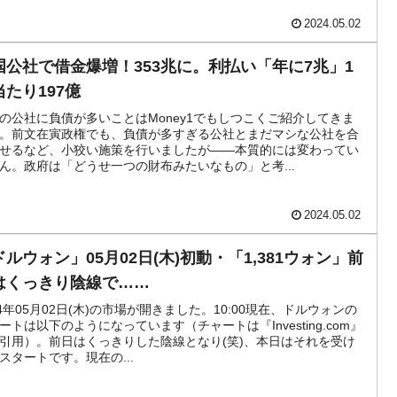
2024.05.02
国公社で借金爆増！353兆に。利払い「年に7兆」1
当たり197億
の公社に負債が多いことはMoney1でもしつこくご紹介してきま
。前文在寅政権でも、負債が多すぎる公社とまだマシな公社を合
せるなど、小狡い施策を行いましたが――本質的には変わってい
ん。政府は「どうせ一つの財布みたいなもの」と考...
2024.05.02
ドルウォン」05月02日(木)初動・「1,381ウォン」前
はくっきり陰線で……
24年05月02日(木)の市場が開きました。10:00現在、ドルウォンの
ートは以下のようになっています（チャートは『Investing.com』
引用）。前日はくっきりした陰線となり(笑)、本日はそれを受け
スタートです。現在の...