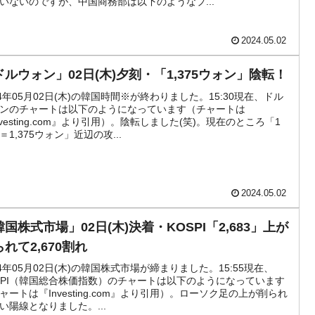
いないのですが、中国商務部は以下のようなプ...
活動」
2024.05.02
⇒ 中国の過剰生産が世界を蝕む。
ドルウォン」02日(木)夕刻・「1,375ウォン」陰転！
業種は全般的「不調」⇒ PSIが示す現況は決して良くない。
24年05月02日(木)の韓国時間※が終わりました。15:30現在、ドル
ンのチャートは以下のようになっています（チャートは
』1人当たり賠償10万ウォンを認定 ⇒ 総額3兆7,000億
nvesting.com』より引用）。陰転しました(笑)。現在のところ「1
＝1,375ウォン」近辺の攻...
DX」1番艦、2032年竣工と公示
2024.05.02
協調に韓国がいっちょがみしたのでは。
国株式市場」02日(木)決着・KOSPI「2,683」上が
⇒ 実は韓国で『BYD』車は売れている。6カ月で対前年同期比
れて2,670割れ
24年05月02日(木)の韓国株式市場が締まりました。15:55現在、
っそく空港に詰めかけ「出て行け！」「極右勢力」のプラカー
SPI（韓国総合株価指数）のチャートは以下のようになっています
ャートは『Investing.com』より引用）。ローソク足の上が削られ
い陽線となりました。...