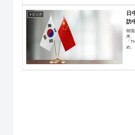
日
トピック
訪
韓国
米、
「T
め、