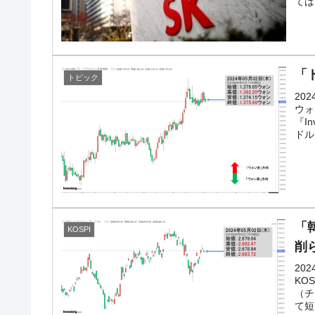
ては
断
韓国･警察職員が「丸刈りになって抗議
『Money1』
中国だけが鉄鋼輸出を異常増加させる 
『Money1』
「
トピック
韓国製造業「半導体絶好調」のウラで他
『Money1』
20
ウォ
【米韓激突案件】韓国消費者院が『クーパン
『Money1』
『I
ドル
韓国で猛暑。南東部では干ばつ
『Money1』
韓国型イージス搭載の次世代駆逐艦「KD
『Money1』
【対日本円】ウォン安が急進！ 日米の
『Money1』
「韓
KOSPI
韓国政府『BYD』車への補助金を全廃 
『Money1』
削ら
1.9倍！
20
在韓米国大使スティールが着韓！⇒ さ
『Money1』
KO
（チ
ドを掲げる「在韓反米勢力」
て短