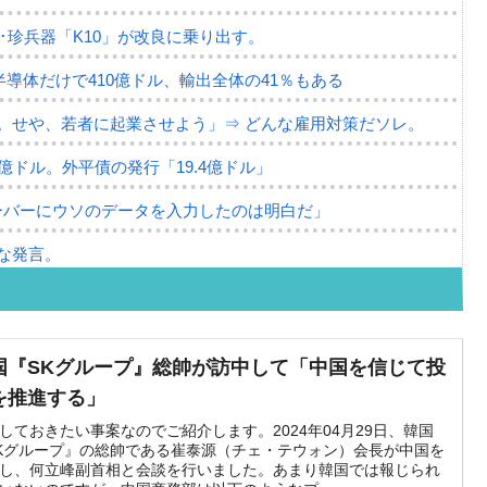
･珍兵器「K10」が改良に乗り出す。
半導体だけで410億ドル、輸出全体の41％もある
。せや、若者に起業させよう」⇒ どんな雇用対策だソレ。
79億ドル。外平債の発行「19.4億ドル」
ーバーにウソのデータを入力したのは明白だ」
な発言。
な国だ。
ます」⇒「金を経由するドル入手」手段ではないのか？
国『SKグループ』総帥が訪中して「中国を信じて投
4億ドル」まで拡大 ⇒ 海外資金の動きに強く左右される状態
を推進する」
ない「50.5％」に上昇
しておきたい事案なのでご紹介します。2024年04月29日、韓国
Kグループ』の総帥である崔泰源（チェ・テウォン）会長が中国を
し、何立峰副首相と会談を行いました。あまり韓国では報じられ
れた ⇒ 国家が行った恐るべき株価操作であり、空前の国政壟