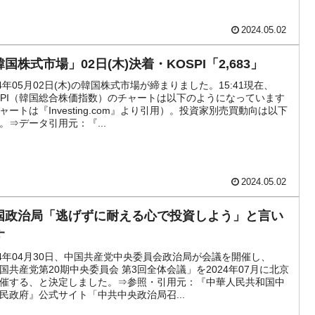
模のAIデータセンター整備」⇒ だから無理だってば。
2024.05.02
国株式市場」02日(木)決着・KOSPI「2,683」
24年05月02日(木)の韓国株式市場が締まりました。15:41現在、
SPI（韓国総合株価指数）のチャートは以下のようになっています
ャートは『Investing.com』より引用）。投資家別売買動向は以下
。⇒データ引用元：『...
2024.05.02
国政治局「逃げずに耐える心で投資しよう」と言い
す
24年04月30日、中国共産党中央委員会政治局が会議を開催し、
国共産党第20期中央委員会 第3回全体会議」を2024年07月に北京
催する、と決定しました。⇒参照・引用元：『中華人民共和国中
民政府』公式サイト「中共中央政治局召...