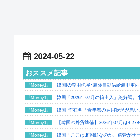
2024-05-22
おススメ記事
韓国K9専用砲弾･装薬自動供給装甲車両
『Money1』
韓国「2026年07月の輸出入」絶好調。
『Money1』
韓国･李在明「青年層の雇用状況が悪い
『Money1』
【韓国の外貨準備】2026年07月は4,2
『Money1』
韓国「ここは北朝鮮なのか。選管がサ
『Money1』