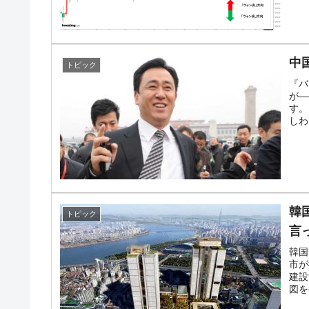
中
トピック
『バ
が―
す。
しわ
韓
トピック
言
韓国
市が
建設
図を