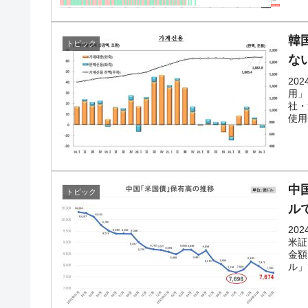
韓
トピック
な
20
用」
社・
使用
中
トピック
ル
20
米証
金額
ル」