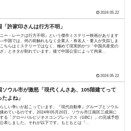
2024.05.22
国「許家印さんは行方不明」
ニー・レークは行方不明』という傑作ミステリー映画があります
―中国では、何の前触れもなく企業人・有名人・要人が失踪しま
こちらはミステリーではなく、極めて現実的かつ「中国共産党の
ざ」とネタが割れています。後で中国公安によって拘束...
2024.05.22
国ソウル市が激怒「現代くんさあ、105階建てって
ったよね」
らしい争いが起こっています。『現代自動車』グループとソウル
揉めているのです。2024年05月20日、ソウル市江南区三成洞に
する「グローバルビジネスコンプレックス（GBC）」の完成予想
公表しました。それが以下です。もともとは『...