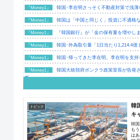
韓国･李在明さっそく不動産対策で浅薄
『Money1』
韓国は「中国と同じく」投資に不適格
『Money1』
『韓国銀行』が「金の保有量を増やし
『Money1』
韓国･外為取引量「1日当たり1,214.
『Money1』
韓国･帰ってきた李在明。李在明を支持し
『Money1』
韓国大統領府ボンクラ政策室長が告発さ
『Money1』
断
韓国･警察職員が「丸刈りになって抗議
『Money1』
中国だけが鉄鋼輸出を異常増加させる 
『Money1』
韓
トピック
キ
韓国製造業「半導体絶好調」のウラで他
『Money1』
韓国
【米韓激突案件】韓国消費者院が『クーパン
『Money1』
もう
はあ