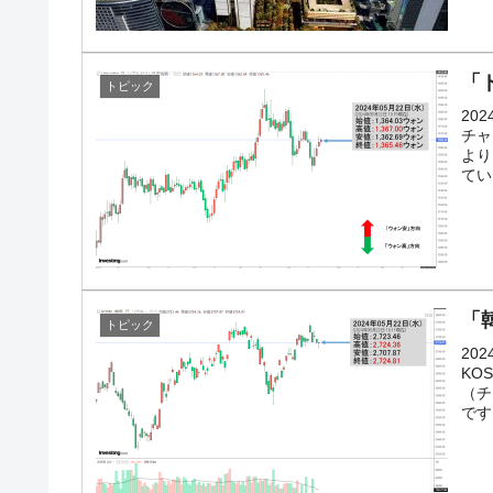
「
トピック
20
チャ
より
てい
「韓
トピック
20
KO
（チ
です