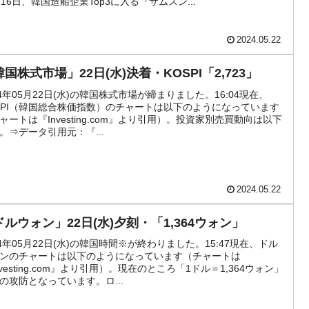
月16日、韓国造船企業Top3に入る『サムスン...
DX」1番艦、2032年竣工と公示
2024.05.22
協調に韓国がいっちょがみしたのでは。
国株式市場」22日(水)決着・KOSPI「2,723」
⇒ 実は韓国で『BYD』車は売れている。6カ月で対前年同期比
24年05月22日(水)の韓国株式市場が締まりました。16:04現在、
SPI（韓国総合株価指数）のチャートは以下のようになっています
ャートは『Investing.com』より引用）。投資家別売買動向は以下
っそく空港に詰めかけ「出て行け！」「極右勢力」のプラカー
。⇒データ引用元：『...
模のAIデータセンター整備」⇒ だから無理だってば。
2024.05.22
算はほぼ終わった」
ドルウォン」22日(水)夕刻・「1,364ウォン」
蒸発。
24年05月22日(水)の韓国時間※が終わりました。15:47現在、ドル
うキャンペーン」⇒ あの名物教授も登場！
ンのチャートは以下のようになっています（チャートは
nvesting.com』より引用）。現在のところ「1ドル＝1,364ウォン」
の攻防となっています。ロ...
さすぎ」では。