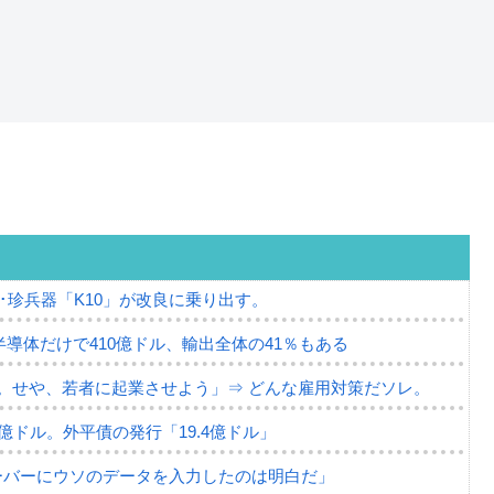
･珍兵器「K10」が改良に乗り出す。
半導体だけで410億ドル、輸出全体の41％もある
。せや、若者に起業させよう」⇒ どんな雇用対策だソレ。
79億ドル。外平債の発行「19.4億ドル」
ーバーにウソのデータを入力したのは明白だ」