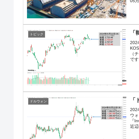
韓国で猛暑。南東部では干ばつ
『Money1』
05
韓国型イージス搭載の次世代駆逐艦「KD
『Money1』
【対日本円】ウォン安が急進！ 日米の
『Money1』
「韓
トピック
韓国政府『BYD』車への補助金を全廃 
『Money1』
20
1.9倍！
KO
（チ
在韓米国大使スティールが着韓！⇒ さ
『Money1』
です
ドを掲げる「在韓反米勢力」
韓国政府「2035年までに18.4GW規
『Money1』
JPモルガン「韓国レバレッジETFの清
『Money1』
「
ドルウォン
韓国『国民年金公団』株価暴落で200兆
『Money1』
20
韓国政府「ニセＫ-ブランドを通報しよ
ウォ
『Money1』
『I
近辺
韓国「橋が落ちました」⇒ 耐久性「な
『Money1』