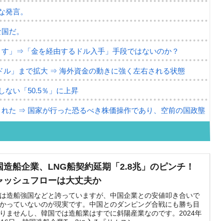
な発言。
な国だ。
ます」⇒「金を経由するドル入手」手段ではないのか？
4億ドル」まで拡大 ⇒ 海外資金の動きに強く左右される状態
ない「50.5％」に上昇
れた ⇒ 国家が行った恐るべき株価操作であり、空前の国政壟
活動」
⇒ 中国の過剰生産が世界を蝕む。
国造船企業、LNG船契約延期「2.8兆」のピンチ！
ャッシュフローは大丈夫か
業種は全般的「不調」⇒ PSIが示す現況は決して良くない。
は造船強国などと誇っていますが、中国企業との安値叩き合いで
』1人当たり賠償10万ウォンを認定 ⇒ 総額3兆7,000億
かっていないのが現実です。中国とのダンピング合戦にも勝ち目
りませんし、韓国では造船業はすでに斜陽産業なのです。2024年