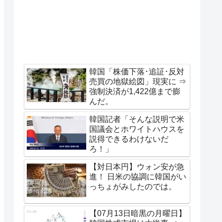
韓国「株価下落･追証･反対
売買の地獄絵図」現実に ⇒
強制決済が1,422億まで膨
んだ。
韓国記者「そんな説明で米
国議会とホワイトハウスを
説得できるわけないだ
ろ！」
【対日本円】ウォン安が急
進！ 日米の協調に韓国がい
っちょがみしたのでは。
【07月13日暗黒の月曜日】