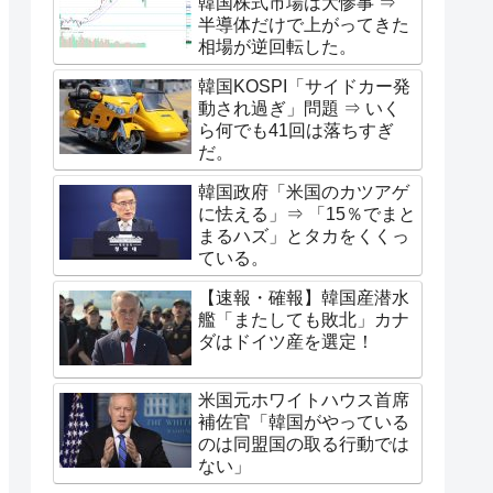
韓国株式市場は大惨事 ⇒
半導体だけで上がってきた
相場が逆回転した。
韓国KOSPI「サイドカー発
動され過ぎ」問題 ⇒ いく
ら何でも41回は落ちすぎ
だ。
韓国政府「米国のカツアゲ
に怯える」⇒ 「15％でまと
まるハズ」とタカをくくっ
ている。
【速報・確報】韓国産潜水
艦「またしても敗北」カナ
ダはドイツ産を選定！
米国元ホワイトハウス首席
補佐官「韓国がやっている
のは同盟国の取る行動では
ない」