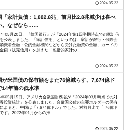
2024.05.22
国「家計負債：1,882.8兆」前月比2.8兆減少は喜べ
い。なぜなら……
24年05月20日、『韓国銀行』が「2024年第1四半期時点での家計信
を公表しました。「家計信用」というのは、家計が銀行・保険会
消費者金融・公的金融機関などから受けた融資の金額、カードの
金額（販売信用）を加えた「包括的家計の...
2024.05.22
国が米国債の保有額をまた76億減らす。7,674億ド
で14年前の低水準
24年05月15日、アメリカ合衆国財務省が「2024年03月時点での対
券投資統計」を公表しました。合衆国公債の主要ホルダーの保有
によると、中国は「7,674億ドル」でした。対前月比で「-76億ド
です。2022年01月からの推...
2024.05.22