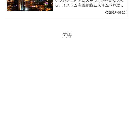
サウジアラビアに火をつけたせいなのか
掲げる「在韓反米勢力」
※、イスラム主義組織ムスリム同胞団な
どのテロ集団に支援を与えているとして
2017.06.10
韓国政府「2035年までに18.4GW規模のAIデ
『Money1』
「カタールと断交だ！」となって、その
動きに親サウジアラビア諸国、エジプ
ータセンター整備」⇒ だから無理だってば。
ト、UAE(アラブ首長国連...
JPモルガン「韓国レバレッジETFの清算はほ
『Money1』
広告
ぼ終わった」
韓国『国民年金公団』株価暴落で200兆蒸
『Money1』
発。
韓国政府「ニセＫ-ブランドを通報しようキャ
『Money1』
ンペーン」⇒ あの名物教授も登場！
韓国「橋が落ちました」⇒ 耐久性「なさす
『Money1』
ぎ」では。