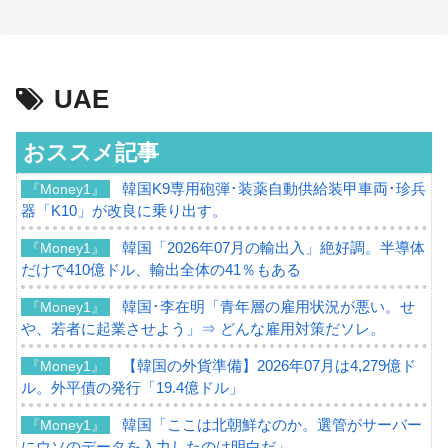
UAE
おススメ記事
韓国K9専用砲弾･装薬自動供給装甲車両･珍兵
『Money1』
器「K10」が改良に乗り出す。
韓国「2026年07月の輸出入」絶好調。半導体
『Money1』
だけで410億ドル、輸出全体の41％もある
韓国･李在明「青年層の雇用状況が悪い。せ
『Money1』
や、若者に起業させよう」⇒ どんな雇用対策だソレ。
【韓国の外貨準備】2026年07月は4,279億ド
『Money1』
ル。外平債の発行「19.4億ドル」
韓国「ここは北朝鮮なのか。選管がサーバー
『Money1』
にウソのデータを入力したのは明白だ」