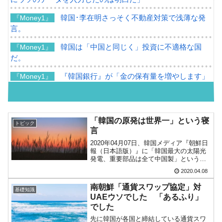
韓国･李在明さっそく不動産対策で浅薄な発
『Money1』
言。
韓国は「中国と同じく」投資に不適格な国
『Money1』
だ。
『韓国銀行』が「金の保有量を増やします」
『Money1』
⇒「金を経由するドル入手」手段ではないのか？
韓国･外為取引量「1日当たり1,214.4億ドル」
『Money1』
まで拡大 ⇒ 海外資金の動きに強く左右される状態
「韓国の原発は世界一」という寝
トピック
言
韓国･帰ってきた李在明。李在明を支持しな
『Money1』
2020年04月07日、韓国メディア『朝鮮日
い「50.5％」に上昇
報（日本語版）』に「韓国最大の太陽光
発電、重要部品は全て中国製」という記
韓国大統領府ボンクラ政策室長が告発された
『Money1』
事が出ました。記事の主旨は、「太陽光
2020.04.08
⇒ 国家が行った恐るべき株価操作であり、空前の国政壟断
発電所『ソラシド太陽光団地』（出力98
メガワット）に設置された太陽電池セル
南朝鮮「通貨スワップ協定」対
基礎知識
は全て中国製だ...
韓国･警察職員が「丸刈りになって抗議活
『Money1』
UAEウソでした 「あるふり」
動」
でした
先に韓国が各国と締結している通貨スワ