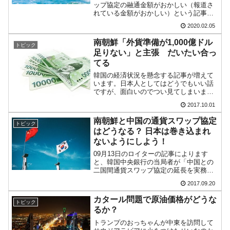
中国だけが鉄鋼輸出を異常増加させる ⇒ 中
『Money1』
ップ協定の融通金額がおかしい（報道さ
国の過剰生産が世界を蝕む。
れている金額がおかしい）という記事を
上げました。この機会に、ずっと「ヘン
2020.02.05
だなぁ」と疑問だった件を取り上げてお
韓国製造業「半導体絶好調」のウラで他業種
『Money1』
きます。他でもないUAE（アラブ首長国
は全般的「不調」⇒ PSIが示す現況は決して良くない。
南朝鮮「外貨準備が1,000億ドル
トピック
連邦）と韓国との通貨ス...
足りない」と主張 だいたい合っ
【米韓激突案件】韓国消費者院が『クーパ
『Money1』
てる
ン』1人当たり賠償10万ウォンを認定 ⇒ 総額3兆7,000億
韓国の経済状況を懸念する記事が増えて
います。日本人としてはどうでもいい話
韓国で猛暑。南東部では干ばつ
『Money1』
ですが、面白いのでつい見てしまいます
ね。09月28日「毎日経済新聞」に「金融
2017.10.01
危機の際には外貨準備高3,848億ドルでは
韓国型イージス搭載の次世代駆逐艦
『Money1』
安心できない」という記事が出ていま
南朝鮮と中国の通貨スワップ協定
「KDDX」1番艦、2032年竣工と公示
トピック
す。南朝鮮の外貨...
はどうなる？ 日本は巻き込まれ
【対日本円】ウォン安が急進！ 日米の協調に
『Money1』
ないようにしよう！
韓国がいっちょがみしたのでは。
09月13日のロイターの記事によります
と、韓国中央銀行の当局者が「中国との
韓国政府『BYD』車への補助金を全廃 ⇒ 実
二国間通貨スワップ協定の延長を実務者
『Money1』
レベルで協議中」と明らかにした、とし
は韓国で『BYD』車は売れている。6カ月で対前年同期比1.9
2017.09.20
ています。中国と韓国が締結している通
倍！
貨スワップ協定は約560億ドル規模で10
カタール問題で原油価格がどうな
トピック
月10日に期限を迎...
るか？
在韓米国大使スティールが着韓！⇒ さっそく
『Money1』
トランプのおっちゃんが中東を訪問して
空港に詰めかけ「出て行け！」「極右勢力」のプラカードを