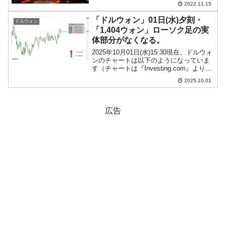
世界的に成功した経営者と認められてい
2022.11.15
るからでしょう。読者の皆さまもご存じ
のとおり、暗号資産の取引所『FTX』が
「ドルウォン」01日(水)夕刻・
ドルウォン
破綻したのですが、こ...
「1,404ウォン」ローソク足の実
体部分がなくなる。
2025年10月01日(水)15:30現在、ドルウォ
ンのチャートは以下のようになっていま
す（チャートは『Investing.com』より引
用）。ローソク足の実体部分がなくなり
2025.10.01
ました。ウォン高方向二抑え込まれてい
ます。現在のところ「1ドル＝1...
広告