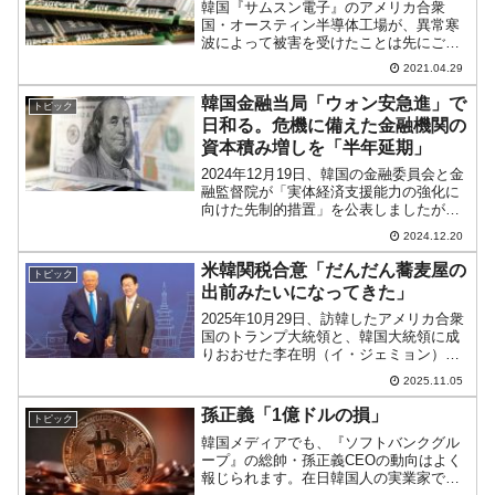
韓国『サムスン電子』のアメリカ合衆
国・オースティン半導体工場が、異常寒
波によって被害を受けたことは先にご紹
介しましたが、その被害金額が、3,000～
2021.04.29
4,000億ウォン（約294～392億円）に上
ることが2021年04月29日、『サムスン電
韓国金融当局「ウォン安急進」で
トピック
子...
日和る。危機に備えた金融機関の
資本積み増しを「半年延期」
2024年12月19日、韓国の金融委員会と金
融監督院が「実体経済支援能力の強化に
向けた先制的措置」を公表しましたが、
これは「転進」です。重要な点は「スト
2024.12.20
レス・バッファー資本規制の導入」を
「2025年の下半期まで延期」したことで
米韓関税合意「だんだん蕎麦屋の
トピック
す。もともとの...
出前みたいになってきた」
2025年10月29日、訪韓したアメリカ合衆
国のトランプ大統領と、韓国大統領に成
りおおせた李在明（イ・ジェミョン）さ
んとの間で米韓首脳会談が開催され、
2025.11.05
「米韓関税交渉妥結」と公表されたので
すが、2025年11月05日現在、いまだに
孫正義「1億ドルの損」
トピック
「共同声明」...
韓国メディアでも、『ソフトバンクグル
ープ』の総帥・孫正義CEOの動向はよく
報じられます。在日韓国人の実業家で、