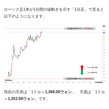
中国だけが鉄鋼輸出を異常増加させる ⇒ 中
『Money1』
ローソク足1本が1分間の値動きを示す「1分足」で見ると
国の過剰生産が世界を蝕む。
以下のようになります。
韓国製造業「半導体絶好調」のウラで他業
『Money1』
種は全般的「不調」⇒ PSIが示す現況は決して良くない。
【米韓激突案件】韓国消費者院が『クーパ
『Money1』
ン』1人当たり賠償10万ウォンを認定 ⇒ 総額3兆7,000億
韓国で猛暑。南東部では干ばつ
『Money1』
韓国型イージス搭載の次世代駆逐艦
『Money1』
「KDDX」1番艦、2032年竣工と公示
【対日本円】ウォン安が急進！ 日米の協調
『Money1』
に韓国がいっちょがみしたのでは。
韓国政府『BYD』車への補助金を全廃 ⇒ 実
『Money1』
は韓国で『BYD』車は売れている。6カ月で対前年同期比
1.9倍！
現在の天井は「1ドル＝
1,368.00ウォン
」、天底は「1ドル
＝
1,353.59ウォン
」です。
在韓米国大使スティールが着韓！⇒ さっそ
『Money1』
く空港に詰めかけ「出て行け！」「極右勢力」のプラカー