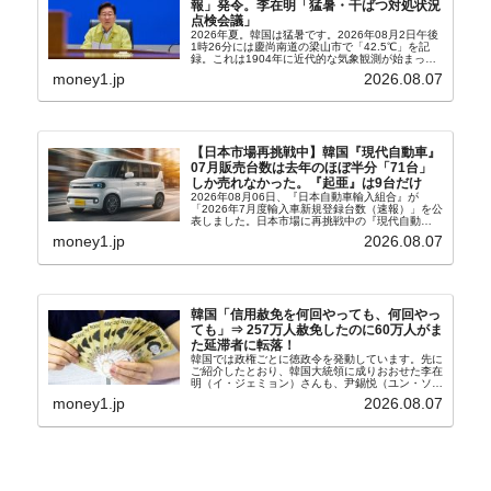
報」発令。李在明「猛暑・干ばつ対処状況
点検会議」
2026年夏。韓国は猛暑です。2026年08月2日午後
1時26分には慶尚南道の梁山市で「42.5℃」を記
録。これは1904年に近代的な気象観測が始まって
以来の韓国史上最高気温です。08月04日には、ソ
money1.jp
2026.08.07
ウル市全域への「猛暑重大警報」が発令され...
【日本市場再挑戦中】韓国『現代自動車』
07月販売台数は去年のほぼ半分「71台」
しか売れなかった。『起亜』は9台だけ
2026年08月06日、『日本自動車輸入組合』が
「2026年7月度輸入車新規登録台数（速報）」を公
表しました。日本市場に再挑戦中の『現代自動
車』、また日本市場を攻略したい『BYD』の販売
money1.jp
2026.08.07
台数はこの中に捉えられているはずです。先月から
は韓国の...
韓国「信用赦免を何回やっても、何回やっ
ても」⇒ 257万人赦免したのに60万人がま
た延滞者に転落！
韓国では政権ごとに徳政令を発動しています。先に
ご紹介したとおり、韓国大統領に成りおおせた李在
明（イ・ジェミョン）さんも、尹錫悦（ユン・ソギ
ョル）前政権が行った――「新出発基金」をバッド
money1.jp
2026.08.07
バンクにして不良債権の買い取りを行い、分割償還
や元利減免...