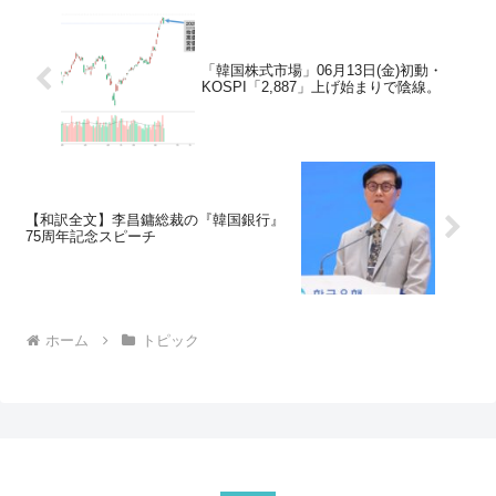
「韓国株式市場」06月13日(金)初動・
KOSPI「2,887」上げ始まりで陰線。
【和訳全文】李昌鏞総裁の『韓国銀行』
75周年記念スピーチ
ホーム
トピック