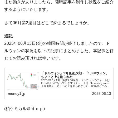
ドを掲げる「在韓反米勢力」
また動きがありましたら、随時記事を制作し状況をご紹介
するようにいたします。
韓国政府「2035年までに18.4GW規模のAIデ
『Money1』
ータセンター整備」⇒ だから無理だってば。
さて06月第2週目はどこで締まるでしょうか。
JPモルガン「韓国レバレッジETFの清算は
『Money1』
ほぼ終わった」
追記
韓国『国民年金公団』株価暴落で200兆蒸
『Money1』
2025年06月13日(金)の韓国時間が終了しましたので、ド
発。
ルウォンの状況を以下の記事にまとめました。本記事と併
韓国政府「ニセＫ-ブランドを通報しようキ
『Money1』
せてお読み頂ければ幸いです。
ャンペーン」⇒ あの名物教授も登場！
韓国「橋が落ちました」⇒ 耐久性「なさす
『Money1』
「ドルウォン」13日(金)夕刻・「1,368ウォン」
ぎ」では。
ちょっと上を削られた
2025年06月13日(金)15:30現在、ドルウォンのチャートは
韓国鉄鋼最大手『POSCO』ズブズブ沈む。
『Money1』
以下のようになっています（チャートは『Investing.com』
より引用）。ちょっと上を削られました。現在のところ
営業利益80.2％も減少
「1ドル＝1,368ウォン」近辺の攻防となっています。ロ
ー...
money1.jp
2025.06.13
米国下院「韓国の公務員個人をターゲット
『Money1』
にぶん殴る法案」提出！⇒ クーパン問題は合衆国企業に対
する差別。許してはおかぬ
(柏ケミカル＠ｄｃｐ)
韓国ボンクラ政策室長･金容範、株価暴落に
『Money1』