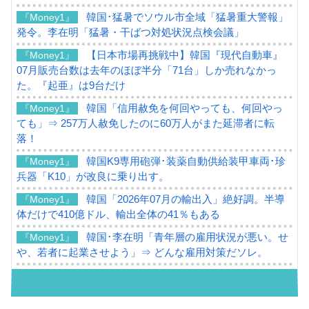
韓国･猛暑でソウル市全域「猛暑重大警報」
『Money1』
発令。李在明「猛暑・干ばつ対処状況点検会議」
【日本市場再挑戦中】韓国『現代自動車』
『Money1』
07月販売台数は去年のほぼ半分「71台」しか売れなかっ
た。『起亜』は9台だけ
韓国「信用赦免を何回やっても、何回やっ
『Money1』
ても」⇒ 257万人赦免したのに60万人がまた延滞者に転
落！
韓国K9専用砲弾･装薬自動供給装甲車両･珍
『Money1』
兵器「K10」が改良に乗り出す。
韓国「2026年07月の輸出入」絶好調。半導
『Money1』
体だけで410億ドル、輸出全体の41％もある
韓国･李在明「青年層の雇用状況が悪い。せ
『Money1』
や、若者に起業させよう」⇒ どんな雇用対策だソレ。
【韓国の外貨準備】2026年07月は4,279億ド
『Money1』
ル。外平債の発行「19.4億ドル」