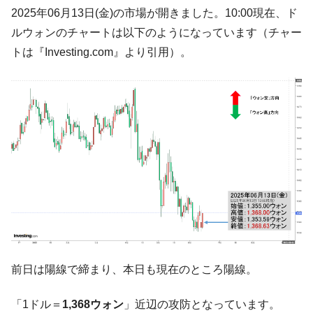
韓国「ここは北朝鮮なのか。選管がサーバ
『Money1』
2025年06月13日(金)の市場が開きました。10:00現在、ド
ーにウソのデータを入力したのは明白だ」
ルウォンのチャートは以下のようになっています（チャー
韓国･李在明さっそく不動産対策で浅薄な発
『Money1』
トは『Investing.com』より引用）。
言。
韓国は「中国と同じく」投資に不適格な国
『Money1』
だ。
『韓国銀行』が「金の保有量を増やしま
『Money1』
す」⇒「金を経由するドル入手」手段ではないのか？
韓国･外為取引量「1日当たり1,214.4億ド
『Money1』
ル」まで拡大 ⇒ 海外資金の動きに強く左右される状態
韓国･帰ってきた李在明。李在明を支持しな
『Money1』
い「50.5％」に上昇
韓国大統領府ボンクラ政策室長が告発され
『Money1』
た ⇒ 国家が行った恐るべき株価操作であり、空前の国政壟
断
前日は陽線で締まり、本日も現在のところ陽線。
韓国･警察職員が「丸刈りになって抗議活
『Money1』
「1ドル＝
1,368ウォン
」近辺の攻防となっています。
動」