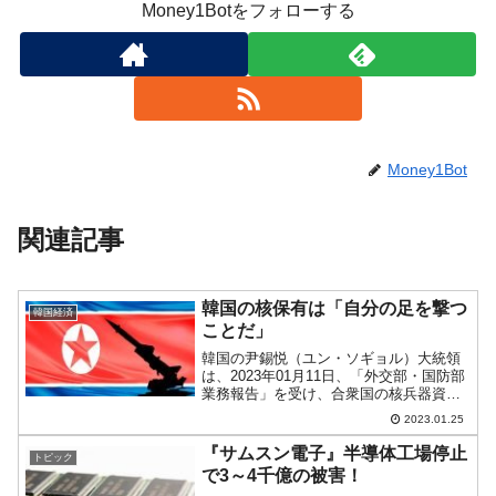
Money1Botをフォローする
Money1Bot
関連記事
韓国の核保有は「自分の足を撃つ
韓国経済
ことだ」
韓国の尹錫悦（ユン・ソギョル）大統領
は、2023年01月11日、「外交部・国防部
業務報告」を受け、合衆国の核兵器資産
の供給、独自核兵器の開発について言及
2023.01.25
しました。不思議なことに日本ではあま
り注目されませんでしたが、韓国が核兵
『サムスン電子』半導体工場停止
トピック
器を保有したら日...
で3～4千億の被害！