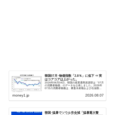
韓国07月･物価指数「2.8％」に低下 ⇒ 実
はコアコアは上がった。
2026年08月04日、韓国の産業通商資源部は「07月
の消費者物価」のデータを公表しました。2026年
07月の消費者物価は、農畜水産物および石油類の
上昇率が鈍化したことなどにより、前年同月比
2.8％上昇（06月は3.2％）となり、上昇率は前...
money1.jp
2026.08.07
韓国･猛暑でソウル市全域「猛暑重大警