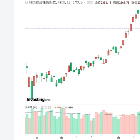
韓国大統領府ボンクラ政策室長が告発さ
『Money1』
壟断
韓国･警察職員が「丸刈りになって抗
『Money1』
中国だけが鉄鋼輸出を異常増加させる 
『Money1』
韓国製造業「半導体絶好調」のウラで他
『Money1』
【米韓激突案件】韓国消費者院が『クーパ
『Money1』
韓国で猛暑。南東部では干ばつ
『Money1』
韓国型イージス搭載の次世代駆逐艦「KD
『Money1』
【対日本円】ウォン安が急進！ 日米
『Money1』
韓国政府『BYD』車への補助金を全廃 
『Money1』
1.9倍！
在韓米国大使スティールが着韓！⇒ 
『Money1』
ドを掲げる「在韓反米勢力」