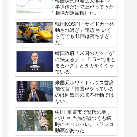
韓国株式市場は大惨事 ⇒
半導体だけで上がってきた
相場が逆回転した。
韓国KOSPI「サイドカー発
動され過ぎ」問題 ⇒ いく
ら何でも41回は落ちすぎ
だ。
韓国政府「米国のカツアゲ
に怯える」⇒ 「15％でまと
まるハズ」とタカをくくっ
ている。
米国元ホワイトハウス首席
補佐官「韓国がやっている
のは同盟国の取る行動では
ない」
中国･重慶市で驚愕の地す
べり ⇒ 当局が嘘つくも瞬
時にチョンバレ。ドラレコ
動画があった