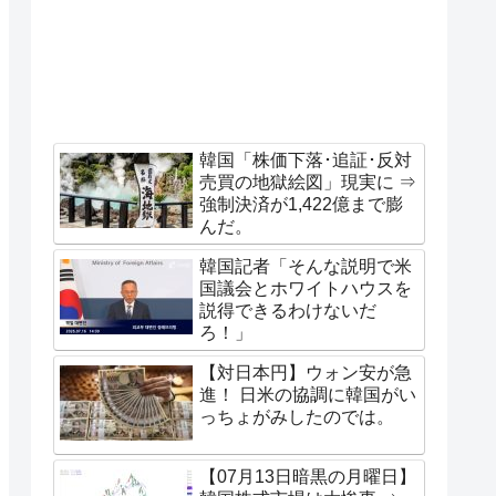
韓国「株価下落･追証･反対
売買の地獄絵図」現実に ⇒
強制決済が1,422億まで膨
んだ。
韓国記者「そんな説明で米
国議会とホワイトハウスを
説得できるわけないだ
ろ！」
【対日本円】ウォン安が急
進！ 日米の協調に韓国がい
っちょがみしたのでは。
【07月13日暗黒の月曜日】