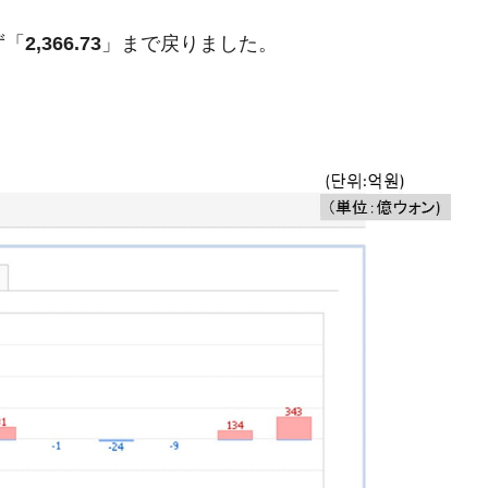
模のAIデータセンター整備」⇒ だから無理だってば。
ず「
2,366.73
」まで戻りました。
清算はほぼ終わった」
兆蒸発。
うキャンペーン」⇒ あの名物教授も登場！
さすぎ」では。
む。営業利益80.2％も減少
ットにぶん殴る法案」提出！⇒ クーパン問題は合衆国企業に対
暴落に他人事のような発言。
年2Qの業績「史上最高益」当期純利益は前年同期比13.4倍に。
危機 ⇒ 10.7兆では損が出るからできない。
月29日(水)もサイドカー・サーキットブレイカーの二段コンボ