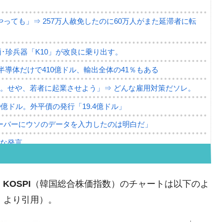
っても」⇒ 257万人赦免したのに60万人がまた延滞者に転
･珍兵器「K10」が改良に乗り出す。
。半導体だけで410億ドル、輸出全体の41％もある
。せや、若者に起業させよう」⇒ どんな雇用対策だソレ。
79億ドル。外平債の発行「19.4億ドル」
ーバーにウソのデータを入力したのは明白だ」
薄な発言。
な国だ。
ます」⇒「金を経由するドル入手」手段ではないのか？
、
KOSPI
（韓国総合株価指数）のチャートは以下のよ
4億ドル」まで拡大 ⇒ 海外資金の動きに強く左右される状態
m』より引用）。
ない「50.5％」に上昇