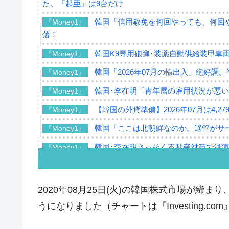
た。『起亜』は9台だけ
韓国「信用赦免を何回やっても、何回や
『Money1』
落！
韓国K9専用砲弾･装薬自動供給装甲車両
『Money1』
韓国「2026年07月の輸出入」絶好調
『Money1』
韓国･李在明「青年層の雇用状況が悪い
『Money1』
【韓国の外貨準備】2026年07月は4,2
『Money1』
韓国「ここは北朝鮮なのか。選管がサ
『Money1』
韓国･李在明さっそく不動産対策で浅
『Money1』
韓国は「中国と同じく」投資に不適格
『Money1』
『韓国銀行』が「金の保有量を増やし
『Money1』
2020年08月25日(火)の韓国株式市場が締まり
韓国･外為取引量「1日当たり1,214.
『Money1』
うになりました（チャートは『Investing.co
韓国･帰ってきた李在明。李在明を支持し
『Money1』