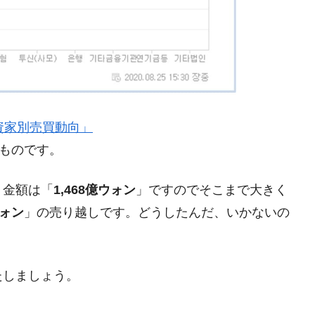
術の塊！
都道府県とは？
がもらえる賞金とは？
』「投資家別売買動向」
？
のものです。
りそうなスーパーリーグとは？
。金額は「
1,468億ウォン
」ですのでそこまで大きく
高位だった選手とは？
ウォン
」の売り越しです。どうしたんだ、いかないの
打っている意外な選手とは？
は？
たしましょう。