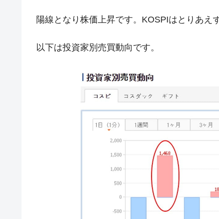
韓国政府「2035年までに18.4GW規
『Money1』
陽線となり株価上昇です。KOSPIはとりあえ
JPモルガン「韓国レバレッジETFの
『Money1』
韓国『国民年金公団』株価暴落で200
『Money1』
以下は投資家別売買動向です。
韓国政府「ニセＫ-ブランドを通報しよ
『Money1』
韓国「橋が落ちました」⇒ 耐久性「な
『Money1』
韓国鉄鋼最大手『POSCO』ズブズブ沈
『Money1』
米国下院「韓国の公務員個人をターゲ
『Money1』
する差別。許してはおかぬ
韓国ボンクラ政策室長･金容範、株価
『Money1』
韓国半導体『SKハイニックス』2026
『Money1』
韓国･加徳島新国際空港「またも暗礁」の
『Money1』
【速報】韓国株式市場の暴落・本日07
『Money1』
発動！