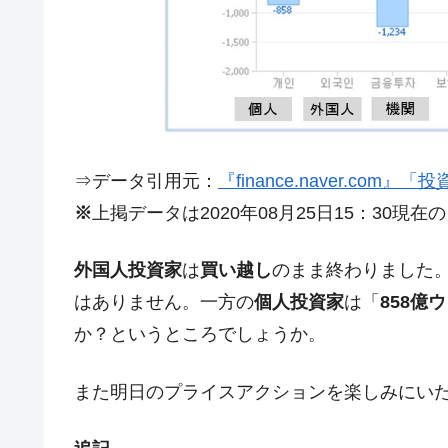
日本の誇る海洋資源調査船『白嶺』は先進技
Fact1
夏の甲子園、優勝校を最も多く輩出している
Fact1
今話題の「楽天ライオンズ」とは？
Fact1
奇跡の毛色「白毛馬」とは？
Fact1
全て勝つといくら？ 競馬GI競走で勝利騎手
Fact1
⇒データ引用元：
『finance.naver.com
平成仮面ライダーの意外すぎるモチーフとは
Fact1
※
上掲データは2020年08月25日15：30現在
発表から2日で大崩壊、鳴かず飛ばずに終わ
Fact1
外国人投資家
は
買い越し
のまま終わりました
日本人マスターズ挑戦の歴史。松山以前に最
Fact1
はありません。一方の
個人投資家
は「
858億
甲子園通算本塁打、最多の清原に次いで多く
Fact1
か？というところでしょうか。
セレクトセールの高額取引馬が稼いだ金額と
Fact1
また明日のプライスアクションを楽しみにい