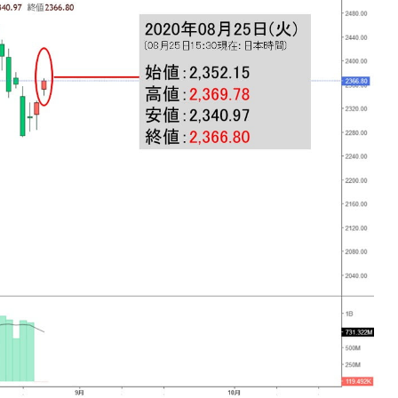
れた ⇒ 国家が行った恐るべき株価操作であり、空前の国政
議活動」
⇒ 中国の過剰生産が世界を蝕む。
業種は全般的「不調」⇒ PSIが示す現況は決して良くない。
ン』1人当たり賠償10万ウォンを認定 ⇒ 総額3兆7,000億
DX」1番艦、2032年竣工と公示
の協調に韓国がいっちょがみしたのでは。
⇒ 実は韓国で『BYD』車は売れている。6カ月で対前年同期比
さっそく空港に詰めかけ「出て行け！」「極右勢力」のプラカー