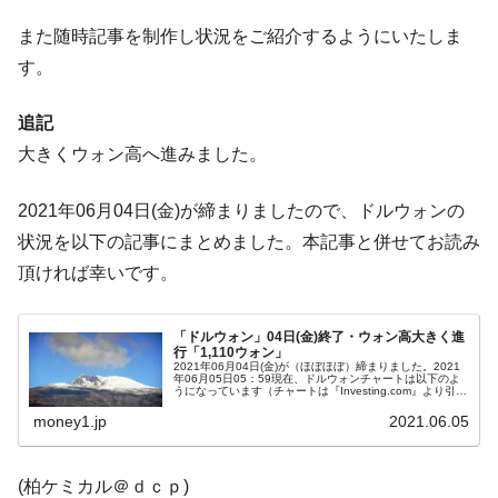
【米韓激突案件】韓国消費者院が『クーパ
『Money1』
また随時記事を制作し状況をご紹介するようにいたしま
ン』1人当たり賠償10万ウォンを認定 ⇒ 総額3兆7,000億
す。
韓国で猛暑。南東部では干ばつ
『Money1』
韓国型イージス搭載の次世代駆逐艦
『Money1』
追記
「KDDX」1番艦、2032年竣工と公示
大きくウォン高へ進みました。
【対日本円】ウォン安が急進！ 日米の協調
『Money1』
に韓国がいっちょがみしたのでは。
2021年06月04日(金)が締まりましたので、ドルウォンの
韓国政府『BYD』車への補助金を全廃 ⇒ 実
『Money1』
状況を以下の記事にまとめました。本記事と併せてお読み
は韓国で『BYD』車は売れている。6カ月で対前年同期比
頂ければ幸いです。
1.9倍！
在韓米国大使スティールが着韓！⇒ さっそ
『Money1』
「ドルウォン」04日(金)終了・ウォン高大きく進
く空港に詰めかけ「出て行け！」「極右勢力」のプラカー
行「1,110ウォン」
2021年06月04日(金)が（ほぼほぼ）締まりました。2021
ドを掲げる「在韓反米勢力」
年06月05日05：59現在、ドルウォンチャートは以下のよ
うになっています（チャートは『Investing.com』より引
用：以下同）。長い陰線となりました。一時は「1,110...
韓国政府「2035年までに18.4GW規模のAIデ
『Money1』
money1.jp
2021.06.05
ータセンター整備」⇒ だから無理だってば。
JPモルガン「韓国レバレッジETFの清算は
『Money1』
(柏ケミカル＠ｄｃｐ)
ほぼ終わった」