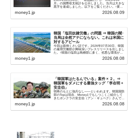
月」の国際収支統計を公示しました。当月は大きな
黒字を達成しました。以下をご覧ください。↑黄色
の傾向ペンでフォーカスしているのが2026年06月
money1.jp
2026.08.09
の経常収支です。2026年06月貿易収支：4...
韓国「塩田奴隷労働」の問題 ⇒ 韓国の闇･
当局は全然アテにならない。これは米国に
対するアピール
今回は面倒くさい話です。2026年07月30日、韓国
の雇用労働部が興味深いプレスリリースを出しまし
た。↑韓国の塩田は島嶼部に多く、劣悪な環境が一
般に見られることが少ないため、事件の発覚を妨げ
money1.jp
2026.08.08
たといわれます（後述）。これは、いわゆる「塩田
奴隷...
「韓国軍はたるんでいる」案件 × ２。⇒
韓国軍をダメにする最強タッグ「李在明 +
安圭伯」
弱将のもとに強兵なし――といわれます。韓国国防
部のTopは現在、Money1でもしつこくご紹介して
きたボンクラの安圭伯（アン・ギュベク）さんで
す。↑経済的無知蒙昧な李在明（イ・ジェミョン）
money1.jp
2026.08.08
さんと「韓国初の文官上がり」の国防部長官安圭伯
（アン...