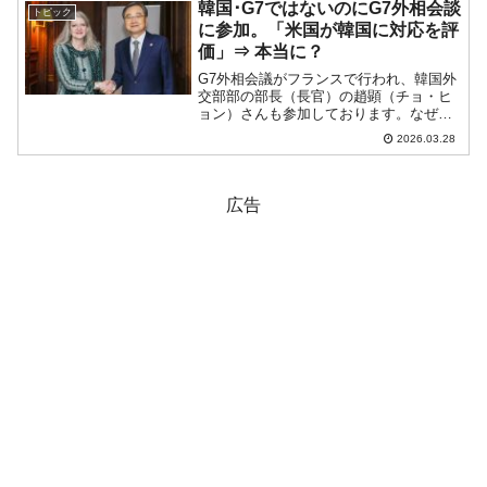
世帯数：2,273万世帯で、前年か...
韓国･G7ではないのにG7外相会談
トピック
に参加。「米国が韓国に対応を評
価」⇒ 本当に？
G7外相会議がフランスで行われ、韓国外
交部部の部長（長官）の趙顕（チョ・ヒ
ョン）さんも参加しております。なぜG7
でもない韓国が参加できているかという
2026.03.28
と、フランス外務省によると、「G7だけ
では扱いきれない課題があるため、主要
な新興国および地域...
広告