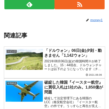
money1
関連記事
「ドルウォン」06日(金)夕刻・動
トピック
きません「1,142ウォン」
2021年08月06日(金)の韓国時間※が終了
しました。15：44現在、ドルウォンチャ
ートは以下のようになっています（チャ
ートは『Investing.com』より引用：以下
2021.08.06
同）。下げに抵抗し続けています。また
「1ドル＝1,142ウォン」近辺...
破綻した韓国『イースター航空』
韓国経済
に買収入札は1社のみ。1,850億が
問題
破綻して法定管理下にある韓国の
LCC（格安航空会社）『イースター航
空』の件です。うっすらと再生が見えた