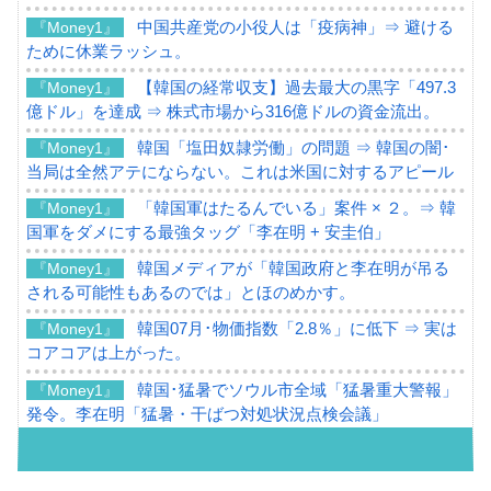
中国共産党の小役人は「疫病神」⇒ 避ける
『Money1』
ために休業ラッシュ。
【韓国の経常収支】過去最大の黒字「497.3
『Money1』
億ドル」を達成 ⇒ 株式市場から316億ドルの資金流出。
韓国「塩田奴隷労働」の問題 ⇒ 韓国の闇･
『Money1』
当局は全然アテにならない。これは米国に対するアピール
「韓国軍はたるんでいる」案件 × ２。⇒ 韓
『Money1』
国軍をダメにする最強タッグ「李在明 + 安圭伯」
韓国メディアが「韓国政府と李在明が吊る
『Money1』
される可能性もあるのでは」とほのめかす。
韓国07月･物価指数「2.8％」に低下 ⇒ 実は
『Money1』
コアコアは上がった。
韓国･猛暑でソウル市全域「猛暑重大警報」
『Money1』
発令。李在明「猛暑・干ばつ対処状況点検会議」
【日本市場再挑戦中】韓国『現代自動車』
『Money1』
07月販売台数は去年のほぼ半分「71台」しか売れなかっ