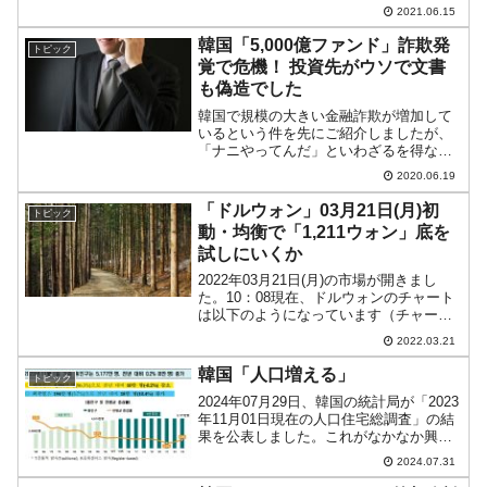
ような、そうでもないような……という
2021.06.15
件をご紹介いたします。14日に行われた
入札結果は……調査会社によると「再生
韓国「5,000億ファンド」詐欺発
トピック
するよりも清算した方が価値が...
覚で危機！ 投資先がウソで文書
も偽造でした
韓国で規模の大きい金融詐欺が増加して
いるという件を先にご紹介しましたが、
「ナニやってんだ」といわざるを得ない
どエライ案件が出ました。公共機関関連
2020.06.19
の債券に投資するので安全性が高いです
よーと顧客を集めていた『オプティマス
「ドルウォン」03月21日(月)初
トピック
資産運用』のファンドで「...
動・均衡で「1,211ウォン」底を
試しにいくか
2022年03月21日(月)の市場が開きまし
た。10：08現在、ドルウォンのチャート
は以下のようになっています（チャート
は『Investing.com』より引用）。前日の
2022.03.21
コマ足を受けてのスタートですが、現在
のところ上下に強いトレンドは出てい...
韓国「人口増える」
トピック
2024年07月29日、韓国の統計局が「2023
年11月01日現在の人口住宅総調査」の結
果を公表しました。これがなかなか興味
深い結果です。総人口：5,177万人で、前
2024.07.31
年から0.2％（8万人）増加しました。総