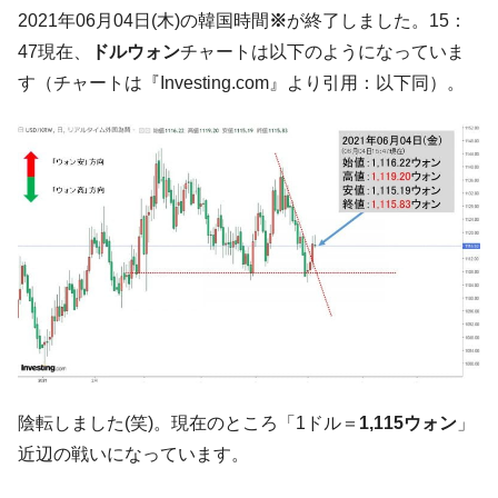
た。『起亜』は9台だけ
2021年06月04日(木)の韓国時間
※
が終了しました。15：
韓国「信用赦免を何回やっても、何回やっ
『Money1』
47現在、
ドルウォン
チャートは以下のようになっていま
ても」⇒ 257万人赦免したのに60万人がまた延滞者に転
す（チャートは『Investing.com』より引用：以下同）。
落！
韓国K9専用砲弾･装薬自動供給装甲車両･珍
『Money1』
兵器「K10」が改良に乗り出す。
韓国「2026年07月の輸出入」絶好調。半導
『Money1』
体だけで410億ドル、輸出全体の41％もある
韓国･李在明「青年層の雇用状況が悪い。せ
『Money1』
や、若者に起業させよう」⇒ どんな雇用対策だソレ。
【韓国の外貨準備】2026年07月は4,279億ド
『Money1』
ル。外平債の発行「19.4億ドル」
韓国「ここは北朝鮮なのか。選管がサーバ
『Money1』
ーにウソのデータを入力したのは明白だ」
陰転しました(笑)。現在のところ「1ドル＝
1,115ウォン
」
韓国･李在明さっそく不動産対策で浅薄な発
『Money1』
近辺の戦いになっています。
言。
韓国は「中国と同じく」投資に不適格な国