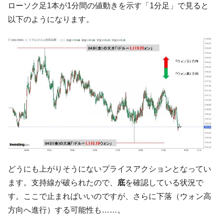
『Money1』
ローソク足1本が1分間の値動きを示す「1分足」で見ると
だ。
以下のようになります。
『韓国銀行』が「金の保有量を増やしま
『Money1』
す」⇒「金を経由するドル入手」手段ではないのか？
韓国･外為取引量「1日当たり1,214.4億ド
『Money1』
ル」まで拡大 ⇒ 海外資金の動きに強く左右される状態
韓国･帰ってきた李在明。李在明を支持しな
『Money1』
い「50.5％」に上昇
韓国大統領府ボンクラ政策室長が告発され
『Money1』
た ⇒ 国家が行った恐るべき株価操作であり、空前の国政壟
断
韓国･警察職員が「丸刈りになって抗議活
『Money1』
動」
どうにも上がりそうにないプライスアクションとなってい
中国だけが鉄鋼輸出を異常増加させる ⇒ 中
『Money1』
ます。支持線が破られたので、
底
を確認している状況で
国の過剰生産が世界を蝕む。
す。ここで止まればいいのですが、さらに下落（ウォン高
韓国製造業「半導体絶好調」のウラで他業
『Money1』
方向へ進行）する可能性も……。
種は全般的「不調」⇒ PSIが示す現況は決して良くない。