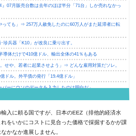
』07月販売台数は去年のほぼ半分「71台」しか売れなかっ
っても」⇒ 257万人赦免したのに60万人がまた延滞者に転
･珍兵器「K10」が改良に乗り出す。
。半導体だけで410億ドル、輸出全体の41％もある
。せや、若者に起業させよう」⇒ どんな雇用対策だソレ。
79億ドル。外平債の発行「19.4億ドル」
ーバーにウソのデータを入力したのは明白だ」
薄な発言。
な国だ。
輸入に頼る国ですが、日本のEEZ（排他的経済水
ます」⇒「金を経由するドル入手」手段ではないのか？
これをいかにコストに見合った価格で採掘するかが課
4億ドル」まで拡大 ⇒ 海外資金の動きに強く左右される状態
はなかなか進展しません。