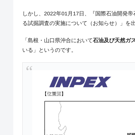
韓国･帰ってきた李在明。李在明を支持し
『Money1』
しかし、2022年01月17日、『国際石油開発
韓国大統領府ボンクラ政策室長が告発さ
『Money1』
る試掘調査の実施について（お知らせ）」を
壟断
韓国･警察職員が「丸刈りになって抗
『Money1』
「島根・山口県沖合において
石油及び天然ガ
中国だけが鉄鋼輸出を異常増加させる 
『Money1』
いる」というのです。
韓国製造業「半導体絶好調」のウラで他
『Money1』
【米韓激突案件】韓国消費者院が『クーパ
『Money1』
韓国で猛暑。南東部では干ばつ
『Money1』
韓国型イージス搭載の次世代駆逐艦「KD
『Money1』
【対日本円】ウォン安が急進！ 日米
『Money1』
韓国政府『BYD』車への補助金を全廃 
『Money1』
1.9倍！
在韓米国大使スティールが着韓！⇒ 
『Money1』