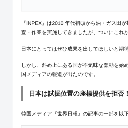
夏の甲子園、優勝校を最も多く輩出している
Fact1
今話題の「楽天ライオンズ」とは？
Fact1
『INPEX』は2010 年代初頭から油・ガ
奇跡の毛色「白毛馬」とは？
Fact1
査・作業を実施してきましたが、ついにこれ
全て勝つといくら？ 競馬GI競走で勝利騎手
Fact1
日本にとってはぜひ成果を出してほしいと期
平成仮面ライダーの意外すぎるモチーフとは
Fact1
発表から2日で大崩壊、鳴かず飛ばずに終わ
Fact1
しかし、斜め上にある国が不気味な蠢動を始め
日本人マスターズ挑戦の歴史。松山以前に最
Fact1
国メディアの報道が出たのです。
甲子園通算本塁打、最多の清原に次いで多く
Fact1
日本は試掘位置の座標提供を拒否
セレクトセールの高額取引馬が稼いだ金額と
Fact1
韓国メディア『世界日報』の記事の一部を以