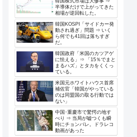
韓国株式市場は大惨事 ⇒
半導体だけで上がってきた
相場が逆回転した。
韓国KOSPI「サイドカー発
動され過ぎ」問題 ⇒ いく
ら何でも41回は落ちすぎ
だ。
韓国政府「米国のカツアゲ
に怯える」⇒ 「15％でまと
まるハズ」とタカをくくっ
ている。
米国元ホワイトハウス首席
補佐官「韓国がやっている
のは同盟国の取る行動では
ない」
中国･重慶市で驚愕の地す
べり ⇒ 当局が嘘つくも瞬
時にチョンバレ。ドラレコ
動画があった