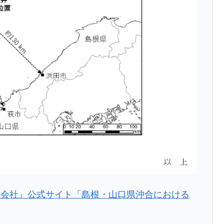
模のAIデータセンター整備」⇒ だから無理だってば。
清算はほぼ終わった」
兆蒸発。
うキャンペーン」⇒ あの名物教授も登場！
さすぎ」では。
む。営業利益80.2％も減少
ットにぶん殴る法案」提出！⇒ クーパン問題は合衆国企業に対
暴落に他人事のような発言。
年2Qの業績「史上最高益」当期純利益は前年同期比13.4倍に。
式会社』公式サイト「島根・山口県沖合における
危機 ⇒ 10.7兆では損が出るからできない。
術の塊！