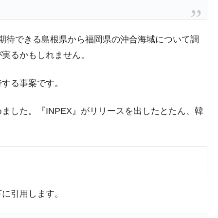
都道府県とは？
ス田が期待できる島根県から福岡県の沖合海域について調
が実るかもしれません。
がもらえる賞金とは？
待する事案です。
？
りそうなスーパーリーグとは？
ました。『INPEX』がリリースを出したとたん、韓
高位だった選手とは？
打っている意外な選手とは？
！
は？
下に引用します。