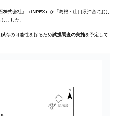
ない「50.5％」に上昇
帝石株式会社』（
INPEX
）が「島根・山口県沖合におけ
れた ⇒ 国家が行った恐るべき株価操作であり、空前の国政
出しました。
議活動」
ス
賦存の可能性を探るため
試掘調査の実施
を予定して
⇒ 中国の過剰生産が世界を蝕む。
業種は全般的「不調」⇒ PSIが示す現況は決して良くない。
ン』1人当たり賠償10万ウォンを認定 ⇒ 総額3兆7,000億
DX」1番艦、2032年竣工と公示
の協調に韓国がいっちょがみしたのでは。
⇒ 実は韓国で『BYD』車は売れている。6カ月で対前年同期比
さっそく空港に詰めかけ「出て行け！」「極右勢力」のプラカー