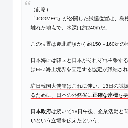
（前略）
『JOGMEC』が公開した試掘位置は、島
離れた地点で、水深は約240mだ。
この位置は慶北浦項から約150～160㎞の
日本海には韓国と日本がそれぞれ主張する
はEEZ海上境界を画定する協定が締結さ
駐日韓国大使館はこれに伴い、18日の試
るために、日本の外務省に
正確な座標
を
日本政府
は続いて18日午後、企業活動と
い
という立場を伝えたという。