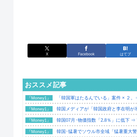
X
Facebook
はてブ
おススメ記事
「韓国軍はたるんでいる」案件 × ２。
『Money1』
韓国メディアが「韓国政府と李在明が
『Money1』
韓国07月･物価指数「2.8％」に低下 
『Money1』
韓国･猛暑でソウル市全域「猛暑重大
『Money1』