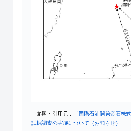
ドを掲げる「在韓反米勢力」
韓国政府「2035年までに18.4GW規
『Money1』
JPモルガン「韓国レバレッジETFの
『Money1』
韓国『国民年金公団』株価暴落で200
『Money1』
韓国政府「ニセＫ-ブランドを通報しよ
『Money1』
韓国「橋が落ちました」⇒ 耐久性「な
『Money1』
韓国鉄鋼最大手『POSCO』ズブズブ沈
『Money1』
米国下院「韓国の公務員個人をターゲ
『Money1』
する差別。許してはおかぬ
韓国ボンクラ政策室長･金容範、株価
『Money1』
韓国半導体『SKハイニックス』2026
『Money1』
⇒参照・引用元：
『国際石油開発帝石株
韓国･加徳島新国際空港「またも暗礁」の
『Money1』
試掘調査の実施について（お知らせ）」
日本の誇る海洋資源調査船『白嶺』は先進技
Fact1