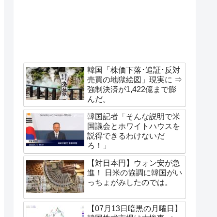
韓国「株価下落･追証･反対
売買の地獄絵図」現実に ⇒
強制決済が1,422億まで膨
んだ。
韓国記者「そんな説明で米
国議会とホワイトハウスを
説得できるわけないだ
ろ！」
【対日本円】ウォン安が急
進！ 日米の協調に韓国がい
っちょがみしたのでは。
【07月13日暗黒の月曜日】