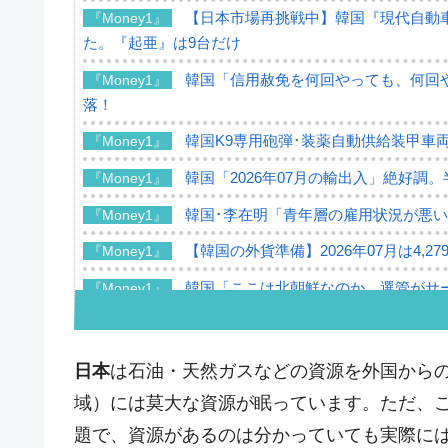
【日本市場再挑戦中】韓国『現代自動車
『Money1』
た。『起亜』は9台だけ
韓国「信用赦免を何回やっても、何回や
『Money1』
落！
韓国K9専用砲弾･装薬自動供給装甲車両
『Money1』
韓国「2026年07月の輸出入」絶好調
『Money1』
韓国･李在明「青年層の雇用状況が悪い
『Money1』
【韓国の外貨準備】2026年07月は4,2
『Money1』
韓国「ここは北朝鮮なのか。選管がサ
『Money1』
韓国･李在明さっそく不動産対策で浅
『Money1』
韓国は「中国と同じく」投資に不適格
『Money1』
日本
は石油・天然ガスなどの資源を外国からの
『韓国銀行』が「金の保有量を増やし
『Money1』
域）には莫大な資源が眠っています。ただ、
韓国･外為取引量「1日当たり1,214.
題で、資源があるのは分かっていても実際に
『Money1』