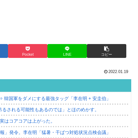
Pocket
LINE
コピー
2022.01.19
⇒ 韓国軍をダメにする最強タッグ「李在明 + 安圭伯」
吊るされる可能性もあるのでは」とほのめかす。
⇒ 実はコアコアは上がった。
警報」発令。李在明「猛暑・干ばつ対処状況点検会議」