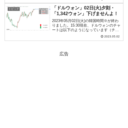
ことを決めました。これで4回連続のジャ
イアントス...
「ドルウォン」02日(火)夕刻・
トピック
「1,342ウォン」下げませんよ！
2023年05月02日(火)の韓国時間※が終わ
りました。15:30現在、ドルウォンのチャ
ートは以下のようになっています（チャ
ートは『Investing.com』より引用）。一
2023.05.02
時「1ドル＝1,337ウォン」まで下げまし
たが、「下げませんよ！」...
広告