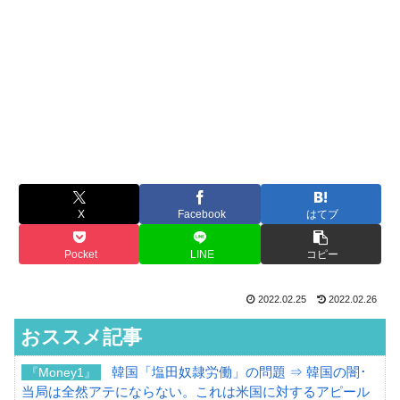
X
Facebook
はてブ
Pocket
LINE
コピー
2022.02.25
2022.02.26
おススメ記事
韓国「塩田奴隷労働」の問題 ⇒ 韓国の闇･
『Money1』
当局は全然アテにならない。これは米国に対するアピール