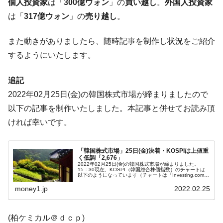
個人投資家
は「
300億ウォン
」の
買い越し
。
外国人投資家
に韓国がいっちょがみしたのでは。
は「
317億ウォン
」の
売り越し
。
韓国政府『BYD』車への補助金を全廃 ⇒ 実
『Money1』
は韓国で『BYD』車は売れている。6カ月で対前年同期比
また動きがありましたら、随時記事を制作し状況をご紹介
1.9倍！
するようにいたします。
在韓米国大使スティールが着韓！⇒ さっそ
『Money1』
く空港に詰めかけ「出て行け！」「極右勢力」のプラカー
追記
ドを掲げる「在韓反米勢力」
2022年02月25日(金)の韓国株式市場が締まりましたので
韓国政府「2035年までに18.4GW規模のAIデ
『Money1』
以下の記事を制作いたしました。本記事と併せてお読み頂
ータセンター整備」⇒ だから無理だってば。
ければ幸いです。
JPモルガン「韓国レバレッジETFの清算は
『Money1』
ほぼ終わった」
「韓国株式市場」25日(金)決着・KOSPIは上値重
韓国『国民年金公団』株価暴落で200兆蒸
『Money1』
く低調「2,676」
2022年02月25日(金)の韓国株式市場が締まりました。
発。
15：30現在、KOSPI（韓国総合株価指数）のチャートは
以下のようになっています（チャートは『Investing.com』
より引用）。前日よりは上昇しましたが、始値と終値はほ
韓国政府「ニセＫ-ブランドを通報しようキ
『Money1』
ぼ同じ...
money1.jp
2022.02.25
ャンペーン」⇒ あの名物教授も登場！
韓国「橋が落ちました」⇒ 耐久性「なさす
『Money1』
(柏ケミカル＠ｄｃｐ)
ぎ」では。