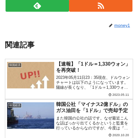
money1
関連記事
【速報】「1ドル＝1,330ウォン」
韓国経済
を再突破！
2023年05月11日23：35現在、ドルウォン
チャートは以下のようになっています。
陽線が長くなり、「1ドル＝1,330ウォ
ン」を再突破しました。現在のところ、
2023.05.11
「1ドル＝1,332ウォン」近辺の攻防とな
っています。なんとか「1ドル＝1,33...
韓国公社「マイナス2億ドル」の
韓国経済
ガス油田を「1ドル」で売却予定
また韓国の公社の話です。なぜ最近こん
な話ばっかり出てくるかというと監査を
行っているからなのですが、今度は『韓
国石油公社』です。同公社はベトナムに
2020.10.20
保有しているガス田を「1ドル」でロシア