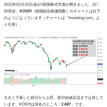
韓国「2026年07月の輸出入」絶好調。半導
『Money1』
2022年02月25日(金)の韓国株式市場が開きました。10：
体だけで410億ドル、輸出全体の41％もある
00現在、
KOSPI
（韓国総合株価指数）のチャートは以下
韓国･李在明「青年層の雇用状況が悪い。せ
『Money1』
のようになっています（チャートは『Investing.com』よ
や、若者に起業させよう」⇒ どんな雇用対策だソレ。
り引用）。
【韓国の外貨準備】2026年07月は4,279億ド
『Money1』
ル。外平債の発行「19.4億ドル」
韓国「ここは北朝鮮なのか。選管がサーバ
『Money1』
ーにウソのデータを入力したのは明白だ」
韓国･李在明さっそく不動産対策で浅薄な発
『Money1』
言。
韓国は「中国と同じく」投資に不適格な国
『Money1』
だ。
『韓国銀行』が「金の保有量を増やしま
『Money1』
す」⇒「金を経由するドル入手」手段ではないのか？
韓国･外為取引量「1日当たり1,214.4億ド
『Money1』
大きく下落した前日から上昇。前日始値近辺までは戻して
ル」まで拡大 ⇒ 海外資金の動きに強く左右される状態
います。KOSPIは現在のところ「
2,687
」です。
韓国･帰ってきた李在明。李在明を支持しな