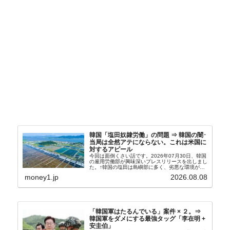
韓国「塩田奴隷労働」の問題 ⇒ 韓国の闇･
当局は全然アテにならない。これは米国に
対するアピール
今回は面倒くさい話です。2026年07月30日、韓国
の雇用労働部が興味深いプレスリリースを出しまし
た。↑韓国の塩田は島嶼部に多く、劣悪な環境が一
般に見られることが少ないため、事件の発覚を妨げ
money1.jp
2026.08.08
たといわれます（後述）。これは、いわゆる「塩田
奴隷...
「韓国軍はたるんでいる」案件 × ２。⇒
韓国軍をダメにする最強タッグ「李在明 +
安圭伯」