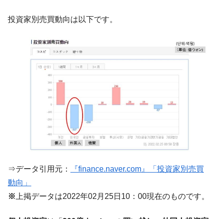
『Money1』
い「50.5％」に上昇
投資家別売買動向は以下です。
韓国大統領府ボンクラ政策室長が告発され
『Money1』
た ⇒ 国家が行った恐るべき株価操作であり、空前の国政壟
断
韓国･警察職員が「丸刈りになって抗議活
『Money1』
動」
中国だけが鉄鋼輸出を異常増加させる ⇒ 中
『Money1』
国の過剰生産が世界を蝕む。
韓国製造業「半導体絶好調」のウラで他業
『Money1』
種は全般的「不調」⇒ PSIが示す現況は決して良くない。
【米韓激突案件】韓国消費者院が『クーパ
『Money1』
ン』1人当たり賠償10万ウォンを認定 ⇒ 総額3兆7,000億
⇒データ引用元：
『finance.naver.com』「投資家別売買
韓国で猛暑。南東部では干ばつ
『Money1』
動向」
韓国型イージス搭載の次世代駆逐艦
『Money1』
※
上掲データは2022年02月25日10：00現在のものです。
「KDDX」1番艦、2032年竣工と公示
【対日本円】ウォン安が急進！ 日米の協調
『Money1』