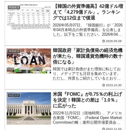
の国営石油会社に売却しようとしていま
【韓国の外貨準備高】42億ドル増
韓国経済
す。投資はしたものの産...
えて「4,279億ドル」。ランキン
グでは12位まで後退
2026年05月07日、『韓国銀行』が「2026
年04月末時点の外貨準備高」を公表しま
した。以下をご覧ください。2026年04月
外貨準備高：4,279億ドル（約66兆8,808
2026.05.08
億円）※前月比：42億ドル＜＜内訳＞＞
⇒Securities：3...
韓国政府「家計負債発の経済危機
韓国経済
が来たら、韓国通貨危機時の数十
倍になる」
韓国では家計負債がまた増加に転じてお
り、メディアでも注目を集めています。
ただし、何度もご紹介しているとおり、
「韓国の家計負債が危ない」という話は
2023.10.30
今に始まったことではなく、DSR規制※
などによっていったん沈静化したのにま
米国『FOMC』が0.75％の利上げ
トピック
た……という注目のされ...
を決定！韓国との差は「1.0％」
に広がった
2022年11月02日（現地時間）、アメリカ
合衆国『FOMC』（Federal Open Market
Committeeの略：連邦公開市場委員会）
が、政策金利を0.75％（＝75bp）上げる
2022.11.03