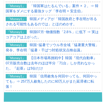
「韓国軍はたるんでいる」案件 × ２。⇒ 韓
『Money1』
国軍をダメにする最強タッグ「李在明 + 安圭伯」
韓国メディアが「韓国政府と李在明が吊る
『Money1』
される可能性もあるのでは」とほのめかす。
韓国07月･物価指数「2.8％」に低下 ⇒ 実は
『Money1』
コアコアは上がった。
韓国･猛暑でソウル市全域「猛暑重大警報」
『Money1』
発令。李在明「猛暑・干ばつ対処状況点検会議」
【日本市場再挑戦中】韓国『現代自動車』
『Money1』
07月販売台数は去年のほぼ半分「71台」しか売れなかっ
た。『起亜』は9台だけ
韓国「信用赦免を何回やっても、何回やっ
『Money1』
ても」⇒ 257万人赦免したのに60万人がまた延滞者に転
落！
韓国K9専用砲弾･装薬自動供給装甲車両･珍
『Money1』
兵器「K10」が改良に乗り出す。