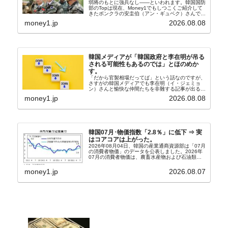
弱将のもとに強兵なし――といわれます。韓国国防
部のTopは現在、Money1でもしつこくご紹介して
きたボンクラの安圭伯（アン・ギュベク）さんで
す。↑経済的無知蒙昧な李在明（イ・ジェミョン）
money1.jp
2026.08.08
さんと「韓国初の文官上がり」の国防部長官安圭伯
（アン...
韓国メディアが「韓国政府と李在明が吊る
される可能性もあるのでは」とほのめか
す。
「だから官製相場だってば」という話なのですが、
さすがの韓国メディアでも李在明（イ・ジェミョ
ン）さんと愉快な仲間たちを非難する記事が出るよ
うになっています。もちろん株価の暴落についてで
money1.jp
2026.08.08
『朝鮮日報』に面白い記事が出ています。「東西南
北」というコ...
韓国07月･物価指数「2.8％」に低下 ⇒ 実
はコアコアは上がった。
2026年08月04日、韓国の産業通商資源部は「07月
の消費者物価」のデータを公表しました。2026年
07月の消費者物価は、農畜水産物および石油類の
上昇率が鈍化したことなどにより、前年同月比
2.8％上昇（06月は3.2％）となり、上昇率は前...
money1.jp
2026.08.07