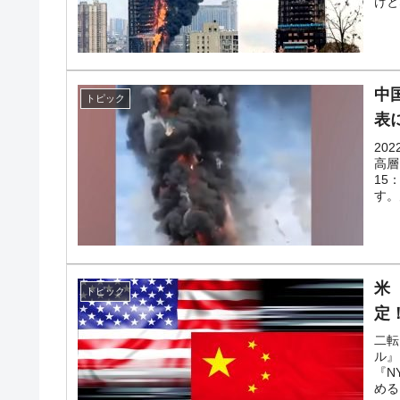
けと
韓国･外為取引量「1日当たり1,214.
『Money1』
韓国･帰ってきた李在明。李在明を支持し
『Money1』
中
韓国大統領府ボンクラ政策室長が告発さ
『Money1』
トピック
断
表
20
韓国･警察職員が「丸刈りになって抗議
『Money1』
高層
15
中国だけが鉄鋼輸出を異常増加させる 
『Money1』
す。
韓国製造業「半導体絶好調」のウラで他
『Money1』
【米韓激突案件】韓国消費者院が『クーパン
『Money1』
米
トピック
韓国で猛暑。南東部では干ばつ
『Money1』
定
韓国型イージス搭載の次世代駆逐艦「KD
『Money1』
二転
ル』
【対日本円】ウォン安が急進！ 日米の
『Money1』
『N
める