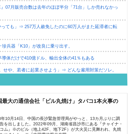
』07月販売台数は去年のほぼ半分「71台」しか売れなかっ
ても」⇒ 257万人赦免したのに60万人がまた延滞者に転
･珍兵器「K10」が改良に乗り出す。
半導体だけで410億ドル、輸出全体の41％もある
。せや、若者に起業させよう」⇒ どんな雇用対策だソレ。
79億ドル。外平債の発行「19.4億ドル」
ーバーにウソのデータを入力したのは明白だ」
国最大の通信会社「ビル丸焼け」タバコ1本火事の
な発言。
な国だ。
23年10月14日、中国の長沙緊急管理局がやっと、13カ月ぶりに調
告を出しました。2022年09月、湖南省昌沙市にある『チャイナ・
コム』※のビル（地上42F、地下2F）が大火災に見舞われ、丸焼
ます」⇒「金を経由するドル入手」手段ではないのか？