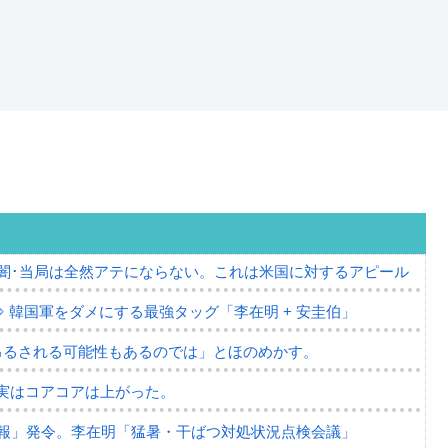
の闇･当局は全然アテにならない。これは米国に対するアピール
⇒ 韓国軍をダメにする最強タッグ「李在明 + 安圭伯」
吊るされる可能性もあるのでは」とほのめかす。
⇒ 実はコアコアは上がった。
報」発令。李在明「猛暑・干ばつ対処状況点検会議」