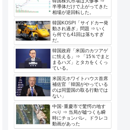
韓国株式市場は大惨事 ⇒
半導体だけで上がってきた
相場が逆回転した。
韓国KOSPI「サイドカー発
動され過ぎ」問題 ⇒ いく
ら何でも41回は落ちすぎ
だ。
韓国政府「米国のカツアゲ
に怯える」⇒ 「15％でまと
まるハズ」とタカをくくっ
ている。
米国元ホワイトハウス首席
補佐官「韓国がやっている
のは同盟国の取る行動では
ない」
中国･重慶市で驚愕の地す
べり ⇒ 当局が嘘つくも瞬
時にチョンバレ。ドラレコ
動画があった