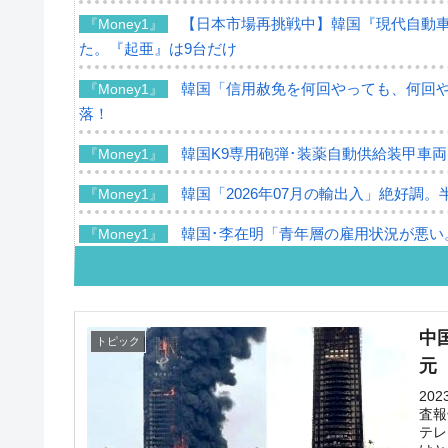
【日本市場再挑戦中】韓国『現代自動車
『Money1』
た。『起亜』は9台だけ
韓国「信用赦免を何回やっても、何回やっ
『Money1』
落！
韓国K9専用砲弾･装薬自動供給装甲車両
『Money1』
韓国「2026年07月の輸出入」絶好調。
『Money1』
韓国･李在明「青年層の雇用状況が悪い
『Money1』
【韓国の外貨準備】2026年07月は4,2
『Money1』
韓国「ここは北朝鮮なのか。選管がサ
『Money1』
中
トピック
韓国･李在明さっそく不動産対策で浅薄
『Money1』
元
韓国は「中国と同じく」投資に不適格
『Money1』
20
査報
テレ
『韓国銀行』が「金の保有量を増やし
『Money1』