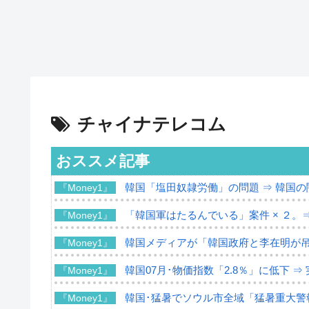
チャイナテレコム
おススメ記事
韓国「塩田奴隷労働」の問題 ⇒ 韓国
『Money1』
「韓国軍はたるんでいる」案件 × ２。
『Money1』
韓国メディアが「韓国政府と李在明が
『Money1』
韓国07月･物価指数「2.8％」に低下 
『Money1』
韓国･猛暑でソウル市全域「猛暑重大警
『Money1』