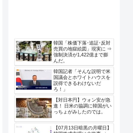
韓国「株価下落･追証･反対
売買の地獄絵図」現実に ⇒
強制決済が1,422億まで膨
んだ。
韓国記者「そんな説明で米
国議会とホワイトハウスを
説得できるわけないだ
ろ！」
【対日本円】ウォン安が急
進！ 日米の協調に韓国がい
っちょがみしたのでは。
【07月13日暗黒の月曜日】