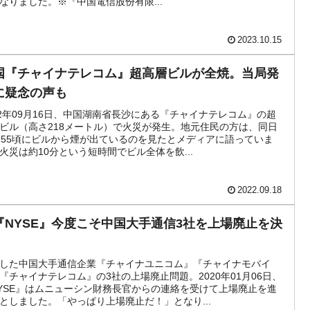
なりました。※『中国電信股份有限...
4億ドル」まで拡大 ⇒ 海外資金の動きに強く左右される状態
2023.10.15
ない「50.5％」に上昇
国『チャイナテレコム』超高層ビルが全焼。当局発
れた ⇒ 国家が行った恐るべき株価操作であり、空前の国政壟
に疑念の声も
22年09月16日、中国湖南省長沙にある『チャイナテレコム』の超
活動」
ビル（高さ218メートル）で火災が発生。地元住民の方は、同日
：55頃にビルから煙が出ているのを見たとメディアに語っていま
⇒ 中国の過剰生産が世界を蝕む。
火災は約10分という短時間でビル全体を飲...
業種は全般的「不調」⇒ PSIが示す現況は決して良くない。
2022.09.18
』1人当たり賠償10万ウォンを認定 ⇒ 総額3兆7,000億
『NYSE』今度こそ中国大手通信3社を上場廃止を決
！
DX」1番艦、2032年竣工と公示
した中国大手通信企業『チャイナユニコム』『チャイナモバイ
『チャイナテレコム』の3社の上場廃止問題。2020年01月06日、
協調に韓国がいっちょがみしたのでは。
YSE』はムニューシン財務長官からの連絡を受けて上場廃止を進
としました。「やっぱり上場廃止だ！」となり...