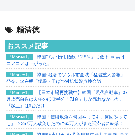
頼清徳
おススメ記事
韓国07月･物価指数「2.8％」に低下 ⇒ 実は
『Money1』
コアコアは上がった。
韓国･猛暑でソウル市全域「猛暑重大警報」
『Money1』
発令。李在明「猛暑・干ばつ対処状況点検会議」
【日本市場再挑戦中】韓国『現代自動車』07
『Money1』
月販売台数は去年のほぼ半分「71台」しか売れなかった。
『起亜』は9台だけ
韓国「信用赦免を何回やっても、何回やって
『Money1』
も」⇒ 257万人赦免したのに60万人がまた延滞者に転落！
韓国K9専用砲弾･装薬自動供給装甲車両･珍兵
『Money1』