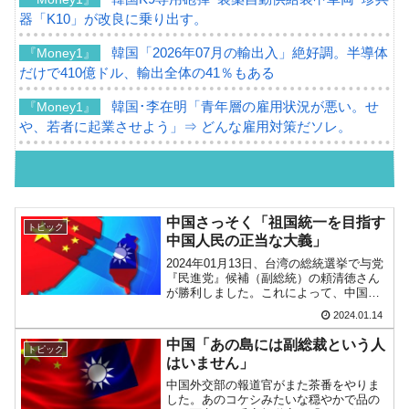
器「K10」が改良に乗り出す。
韓国「2026年07月の輸出入」絶好調。半導体
『Money1』
だけで410億ドル、輸出全体の41％もある
韓国･李在明「青年層の雇用状況が悪い。せ
『Money1』
や、若者に起業させよう」⇒ どんな雇用対策だソレ。
【韓国の外貨準備】2026年07月は4,279億ド
『Money1』
ル。外平債の発行「19.4億ドル」
韓国「ここは北朝鮮なのか。選管がサーバー
『Money1』
中国さっそく「祖国統一を目指す
トピック
にウソのデータを入力したのは明白だ」
中国人民の正当な大義」
2024年01月13日、台湾の総統選挙で与党
韓国･李在明さっそく不動産対策で浅薄な発
『Money1』
『民進党』候補（副総統）の頼清徳さん
言。
が勝利しました。これによって、中国が
敵視する政権が継続することになりまし
2024.01.14
韓国は「中国と同じく」投資に不適格な国
『Money1』
た。↑次期総統に決まった頼清徳さん
（左）と副総統候補に選ばれた蕭美琴さ
だ。
中国「あの島には副総裁という人
トピック
ん。「ぐぬぬ……」...
はいません」
『韓国銀行』が「金の保有量を増やします」
『Money1』
中国外交部の報道官がまた茶番をやりま
⇒「金を経由するドル入手」手段ではないのか？
した。あのコケシみたいな穏やかで品の