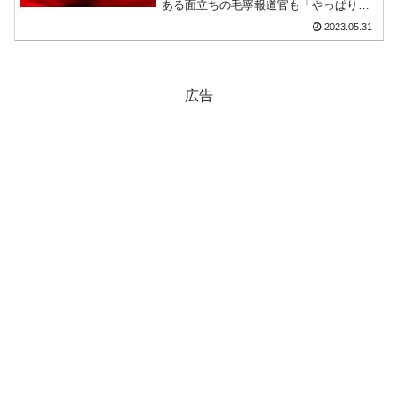
ある面立ちの毛寧報道官も「やっぱり中
韓国･外為取引量「1日当たり1,214.4億ドル」
国共産党の屁理屈をこねるんだなあ」と
『Money1』
2023.05.31
いう一幕でした。2023年05月30日に行わ
まで拡大 ⇒ 海外資金の動きに強く左右される状態
れた定例記者ブリーフィングから一部を
引用します。『B...
韓国･帰ってきた李在明。李在明を支持しな
『Money1』
い「50.5％」に上昇
広告
韓国大統領府ボンクラ政策室長が告発された
『Money1』
⇒ 国家が行った恐るべき株価操作であり、空前の国政壟断
韓国･警察職員が「丸刈りになって抗議活
『Money1』
動」
中国だけが鉄鋼輸出を異常増加させる ⇒ 中
『Money1』
国の過剰生産が世界を蝕む。
韓国製造業「半導体絶好調」のウラで他業種
『Money1』
は全般的「不調」⇒ PSIが示す現況は決して良くない。
【米韓激突案件】韓国消費者院が『クーパ
『Money1』
ン』1人当たり賠償10万ウォンを認定 ⇒ 総額3兆7,000億
韓国で猛暑。南東部では干ばつ
『Money1』