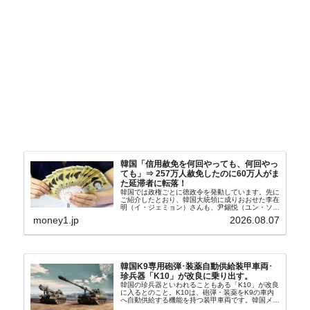
韓国「信用赦免を何回やっても、何回やっ
ても」⇒ 257万人赦免したのに60万人がま
た延滞者に転落！
韓国では政権ごとに徳政令を発動しています。先に
ご紹介したとおり、韓国大統領に成りおおせた李在
明（イ・ジェミョン）さんも、尹錫悦（ユン・ソギ
ョル）前政権が行った――「新出発基金」をバッド
money1.jp
2026.08.07
バンクにして不良債権の買い取りを行い、分割償還
や元利減免...
韓国K9専用砲弾･装薬自動供給装甲車両･
珍兵器「K10」が改良に乗り出す。
韓国の珍兵器といわれることもある「K10」が改良
に入るとのこと。K10は、砲弾・装薬をK9の車内
へ自動供給する機能を持つ装甲車両です。韓国メデ
ィア『Chosun Biz』が報じていますので、同記事