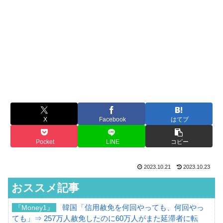
X
Facebook
はてブ
Pocket
LINE
コピー
2023.10.21
2023.10.23
おススメ記事
韓国「信用赦免を何回やっても、何回やっ
『Money1』
ても」⇒ 257万人赦免したのに60万人がまた延滞者に転