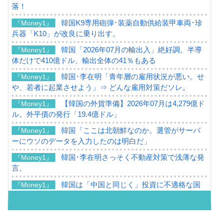
落！
韓国K9専用砲弾･装薬自動供給装甲車両･珍
『Money1』
兵器「K10」が改良に乗り出す。
韓国「2026年07月の輸出入」絶好調。半導
『Money1』
体だけで410億ドル、輸出全体の41％もある
韓国･李在明「青年層の雇用状況が悪い。せ
『Money1』
や、若者に起業させよう」⇒ どんな雇用対策だソレ。
【韓国の外貨準備】2026年07月は4,279億ド
『Money1』
ル。外平債の発行「19.4億ドル」
韓国「ここは北朝鮮なのか。選管がサーバ
『Money1』
ーにウソのデータを入力したのは明白だ」
韓国･李在明さっそく不動産対策で浅薄な発
『Money1』
言。
韓国は「中国と同じく」投資に不適格な国
『Money1』
だ。
『韓国銀行』が「金の保有量を増やしま
『Money1』