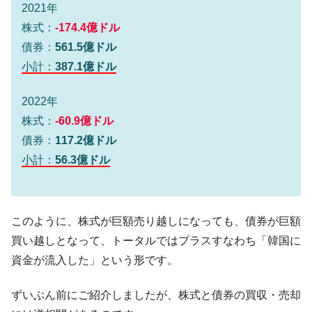
2021年
発動！
株式：
-174.4億ドル
IT産業は人を雇用する効果は低い。全産業の
『Money1』
債券：
561.5億ドル
半分未満しか雇用を生まない
小計：
387.1億ドル
韓国「株式市場が賭博場のように変質した
『Money1』
のは政界の責任だ」
2022年
韓国「2026年1Q 資金循環統計」面白い結果
『Money1』
株式：
-60.9億ドル
に。
債券：
117.2億ドル
韓国化学企業最大手『ロッテケミカル』純
『Money1』
小計：
56.3億ドル
借入金が約8兆。信用格付け「ネガティブ」にダウン
日本の誇る海洋資源調査船『白嶺』は先進技術の
Fact1
塊！
このように、株式が巨額売り越しになっても、債券が巨額
夏の甲子園、優勝校を最も多く輩出している都道
Fact1
買い越しとなって、トータルではプラスすなわち「韓国に
府県とは？
資金が流入した」という形です。
今話題の「楽天ライオンズ」とは？
Fact1
奇跡の毛色「白毛馬」とは？
Fact1
ずいぶん前にご紹介しましたが、株式と債券の買収・売却