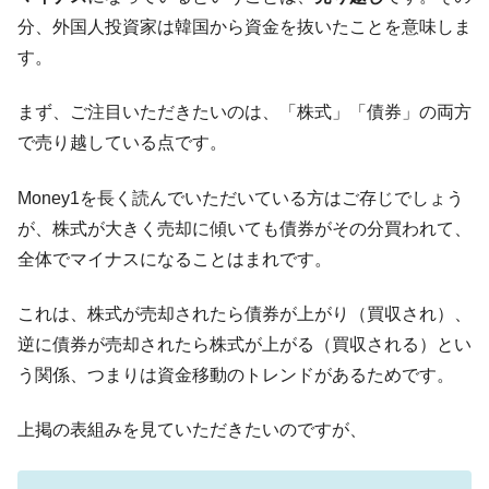
韓国政府「ニセＫ-ブランドを通報しようキ
『Money1』
分、外国人投資家は韓国から資金を抜いたことを意味しま
ャンペーン」⇒ あの名物教授も登場！
す。
韓国「橋が落ちました」⇒ 耐久性「なさす
『Money1』
ぎ」では。
まず、ご注目いただきたいのは、「株式」「債券」の両方
韓国鉄鋼最大手『POSCO』ズブズブ沈む。
『Money1』
で売り越している点です。
営業利益80.2％も減少
米国下院「韓国の公務員個人をターゲット
Money1を長く読んでいただいている方はご存じでしょう
『Money1』
にぶん殴る法案」提出！⇒ クーパン問題は合衆国企業に対
が、株式が大きく売却に傾いても債券がその分買われて、
する差別。許してはおかぬ
全体でマイナスになることはまれです。
韓国ボンクラ政策室長･金容範、株価暴落に
『Money1』
他人事のような発言。
これは、株式が売却されたら債券が上がり（買収され）、
韓国半導体『SKハイニックス』2026年2Qの
『Money1』
逆に債券が売却されたら株式が上がる（買収される）とい
業績「史上最高益」当期純利益は前年同期比13.4倍に。
う関係、つまりは資金移動のトレンドがあるためです。
韓国･加徳島新国際空港「またも暗礁」の危
『Money1』
機 ⇒ 10.7兆では損が出るからできない。
上掲の表組みを見ていただきたいのですが、
【速報】韓国株式市場の暴落・本日07月29
『Money1』
日(水)もサイドカー・サーキットブレイカーの二段コンボ