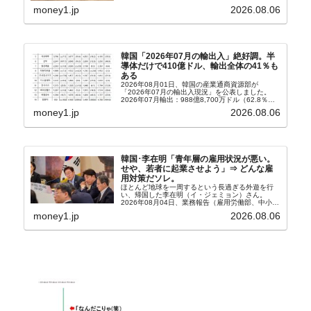
から以下に一部を引きます。2005年に初めて...
money1.jp
2026.08.06
韓国「2026年07月の輸出入」絶好調。半
導体だけで410億ドル、輸出全体の41％も
ある
2026年08月01日、韓国の産業通商資源部が
「2026年07月の輸出入現況」を公表しました。
2026年07月輸出：988億8,700万ドル（62.8％）
輸入：685億6,300万ドル（26.5％）貿易収支：
money1.jp
2026.08.06
303億2,400万ドル2026...
韓国･李在明「青年層の雇用状況が悪い。
せや、若者に起業させよう」⇒ どんな雇
用対策だソレ。
ほとんど地球を一周するという長過ぎる外遊を行
い、帰国した李在明（イ・ジェミョン）さん。
2026年08月04日、業務報告（雇用労働部、中小ベ
ンチャー企業部、公正取引委員会）を主催。この席
money1.jp
2026.08.06
上、韓国大統領に成りおおせた李在明（イ・ジェミ
ョン）さん...