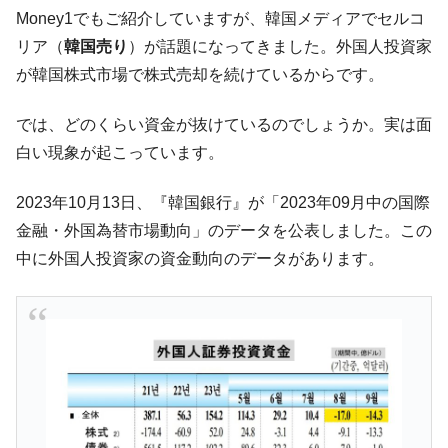
す」⇒「金を経由するドル入手」手段ではないのか？
Money1でもご紹介していますが、韓国メディアでセルコ
韓国･外為取引量「1日当たり1,214.4億ド
『Money1』
リア（
韓国売り
）が話題になってきました。外国人投資家
ル」まで拡大 ⇒ 海外資金の動きに強く左右される状態
が韓国株式市場で株式売却を続けているからです。
韓国･帰ってきた李在明。李在明を支持しな
『Money1』
い「50.5％」に上昇
では、どのくらい資金が抜けているのでしょうか。実は面
韓国大統領府ボンクラ政策室長が告発され
『Money1』
白い現象が起こっています。
た ⇒ 国家が行った恐るべき株価操作であり、空前の国政壟
断
2023年10月13日、『韓国銀行』が「2023年09月中の国際
韓国･警察職員が「丸刈りになって抗議活
『Money1』
金融・外国為替市場動向」のデータを公表しました。この
動」
中に外国人投資家の資金動向のデータがあります。
中国だけが鉄鋼輸出を異常増加させる ⇒ 中
『Money1』
国の過剰生産が世界を蝕む。
韓国製造業「半導体絶好調」のウラで他業
『Money1』
種は全般的「不調」⇒ PSIが示す現況は決して良くない。
【米韓激突案件】韓国消費者院が『クーパ
『Money1』
ン』1人当たり賠償10万ウォンを認定 ⇒ 総額3兆7,000億
韓国で猛暑。南東部では干ばつ