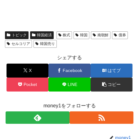
トピック
韓国経済
株式
韓国
南朝鮮
債券
セルコリア
韓国売り
シェアする
X
Facebook
はてブ
Pocket
LINE
コピー
money1をフォローする
money1