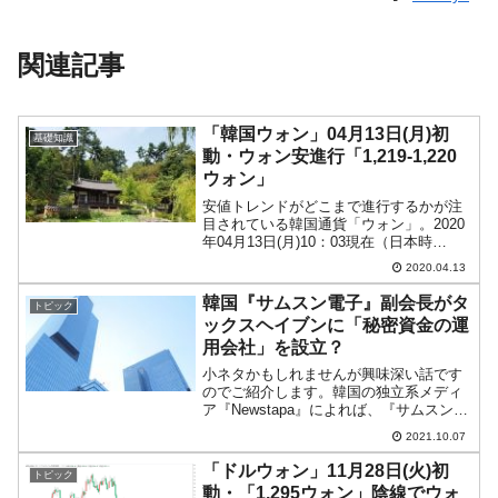
関連記事
「韓国ウォン」04月13日(月)初
基礎知識
動・ウォン安進行「1,219-1,220
ウォン」
安値トレンドがどこまで進行するかが注
目されている韓国通貨「ウォン」。2020
年04月13日(月)10：03現在（日本時
間）、ドルウォンチャートは以下のよう
2020.04.13
になっています（チャートは
『Investing.com』より引用：以下同）。
韓国『サムスン電子』副会長がタ
トピック
現在のとこ...
ックスヘイブンに「秘密資金の運
用会社」を設立？
小ネタかもしれませんが興味深い話です
のでご紹介します。韓国の独立系メディ
ア『Newstapa』によれば、『サムスン電
子』総帥である李在鎔（イ・ジェヨン）
2021.10.07
副会長がタックスヘイブン・バージン諸
島に2008年にペーパーカンパニーを設立
「ドルウォン」11月28日(火)初
トピック
したことを確...
動・「1,295ウォン」陰線でウォ