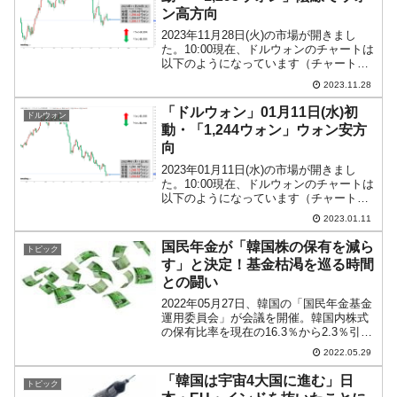
ン高方向
2023年11月28日(火)の市場が開きまし
た。10:00現在、ドルウォンのチャートは
以下のようになっています（チャートは
『Investing.com』より引用）。これから
2023.11.28
ローソク足の調整が入るかもしれません
が、残念ながら前日は長めの陰線と...
「ドルウォン」01月11日(水)初
ドルウォン
動・「1,244ウォン」ウォン安方
向
2023年01月11日(水)の市場が開きまし
た。10:00現在、ドルウォンのチャートは
以下のようになっています（チャートは
『Investing.com』より引用）。前日はコ
2023.01.11
マ足、短いですが陽線で終わりました。
本日はそれを受けてのスタートです...
国民年金が「韓国株の保有を減ら
トピック
す」と決定！基金枯渇を巡る時間
との闘い
2022年05月27日、韓国の「国民年金基金
運用委員会」が会議を開催。韓国内株式
の保有比率を現在の16.3％から2.3％引き
下げて「14.0％」とすることを決定しま
2022.05.29
した。ポートフォリオで韓国株式の比率
を下げるのです。Money1をずっと読ん...
「韓国は宇宙4大国に進む」日
トピック