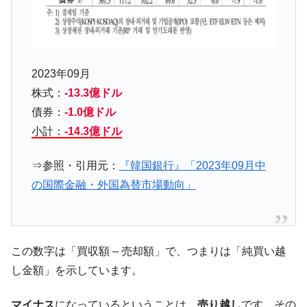
『Money1』
韓国型イージス搭載の次世代駆逐艦
『Money1』
「KDDX」1番艦、2032年竣工と公示
【対日本円】ウォン安が急進！ 日米の協調
『Money1』
2023年09月
に韓国がいっちょがみしたのでは。
株式：
-13.3億ドル
韓国政府『BYD』車への補助金を全廃 ⇒ 実
『Money1』
債券：
-1.0億ドル
は韓国で『BYD』車は売れている。6カ月で対前年同期比
1.9倍！
小計：
-14.3億ドル
在韓米国大使スティールが着韓！⇒ さっそ
『Money1』
⇒参照・引用元：
『韓国銀行』「2023年09月中
く空港に詰めかけ「出て行け！」「極右勢力」のプラカー
ドを掲げる「在韓反米勢力」
の国際金融・外国為替市場動向」
韓国政府「2035年までに18.4GW規模のAIデ
『Money1』
ータセンター整備」⇒ だから無理だってば。
JPモルガン「韓国レバレッジETFの清算は
『Money1』
この数字は「買収額 – 売却額」で、つまりは「純買い越
ほぼ終わった」
し金額」を示しています。
韓国『国民年金公団』株価暴落で200兆蒸
『Money1』
発。
マイナス
になっているということは、
売り越し
です。その