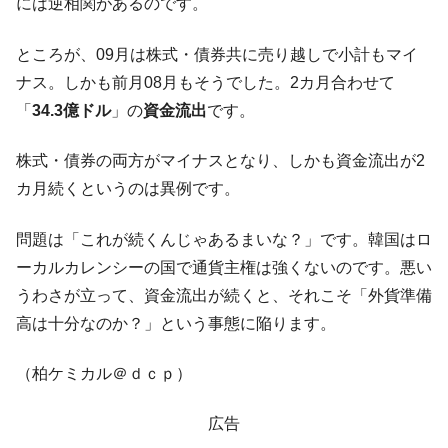
全て勝つといくら？ 競馬GI競走で勝利騎手がもら
Fact1
には逆相関があるのです。
える賞金とは？
ところが、09月は株式・債券共に売り越しで小計もマイ
平成仮面ライダーの意外すぎるモチーフとは？
Fact1
ナス。しかも前月08月もそうでした。2カ月合わせて
発表から2日で大崩壊、鳴かず飛ばずに終わりそう
Fact1
「
34.3億ドル
」の
資金流出
です。
なスーパーリーグとは？
日本人マスターズ挑戦の歴史。松山以前に最高位
Fact1
株式・債券の両方がマイナスとなり、しかも資金流出が2
だった選手とは？
カ月続くというのは異例です。
甲子園通算本塁打、最多の清原に次いで多く打っ
Fact1
ている意外な選手とは？
問題は「これが続くんじゃあるまいな？」です。韓国はロ
セレクトセールの高額取引馬が稼いだ金額とは？
Fact1
ーカルカレンシーの国で通貨主権は強くないのです。悪い
うわさが立って、資金流出が続くと、それこそ「外貨準備
高は十分なのか？」という事態に陥ります。
（柏ケミカル＠ｄｃｐ）
広告