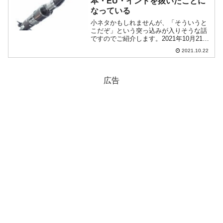
本・EU・インドを抜いたことに
なっている
小ネタかもしれませんが、「そういうと
こだぞ」という突っ込みが入りそうな話
ですのでご紹介します。2021年10月21
日、韓国のロケット「ヌリ号」が発射さ
2021.10.22
れました。ロケットは無事に飛び、第1
段、第2段と切り離しフェアリングを分離
して第3段に点火...
広告