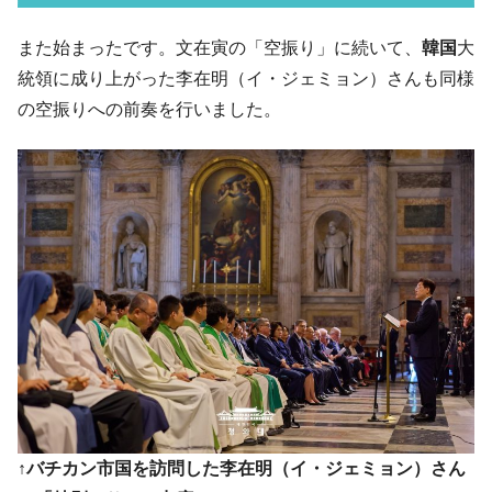
い「50.5％」に上昇
韓国大統領府ボンクラ政策室長が告発され
また始まったです。文在寅の「空振り」に続いて、
韓国
大
『Money1』
た ⇒ 国家が行った恐るべき株価操作であり、空前の国政壟
統領に成り上がった李在明（イ・ジェミョン）さんも同様
断
の空振りへの前奏を行いました。
韓国･警察職員が「丸刈りになって抗議活
『Money1』
動」
中国だけが鉄鋼輸出を異常増加させる ⇒ 中
『Money1』
国の過剰生産が世界を蝕む。
韓国製造業「半導体絶好調」のウラで他業
『Money1』
種は全般的「不調」⇒ PSIが示す現況は決して良くない。
【米韓激突案件】韓国消費者院が『クーパ
『Money1』
ン』1人当たり賠償10万ウォンを認定 ⇒ 総額3兆7,000億
韓国で猛暑。南東部では干ばつ
『Money1』
韓国型イージス搭載の次世代駆逐艦
『Money1』
「KDDX」1番艦、2032年竣工と公示
↑バチカン市国を訪問した李在明（イ・ジェミョン）さん
【対日本円】ウォン安が急進！ 日米の協調
『Money1』