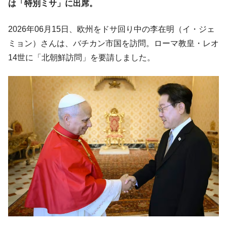
に韓国がいっちょがみしたのでは。
は「特別ミサ」に出席。
韓国政府『BYD』車への補助金を全廃 ⇒ 実
『Money1』
2026年06月15日、欧州をドサ回り中の李在明（イ・ジェ
は韓国で『BYD』車は売れている。6カ月で対前年同期比
1.9倍！
ミョン）さんは、バチカン市国を訪問。ローマ教皇・レオ
14世に「北朝鮮訪問」を要請しました。
在韓米国大使スティールが着韓！⇒ さっそ
『Money1』
く空港に詰めかけ「出て行け！」「極右勢力」のプラカー
ドを掲げる「在韓反米勢力」
韓国政府「2035年までに18.4GW規模のAIデ
『Money1』
ータセンター整備」⇒ だから無理だってば。
JPモルガン「韓国レバレッジETFの清算は
『Money1』
ほぼ終わった」
韓国『国民年金公団』株価暴落で200兆蒸
『Money1』
発。
韓国政府「ニセＫ-ブランドを通報しようキ
『Money1』
ャンペーン」⇒ あの名物教授も登場！
韓国「橋が落ちました」⇒ 耐久性「なさす
『Money1』
ぎ」では。