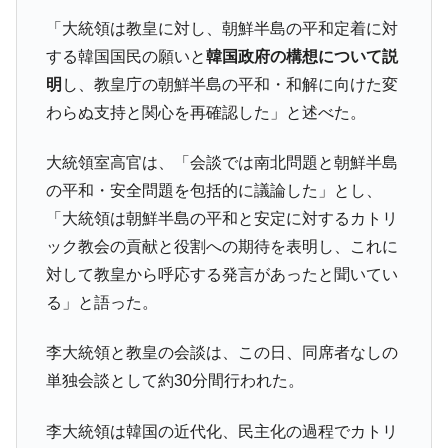
韓国「株式市場が賭博場のように変質した
『Money1』
のは政界の責任だ」
「大統領は教皇に対し、朝鮮半島の平和定着に対
韓国「2026年1Q 資金循環統計」面白い結果
する韓国国民の願いと
韓国政府の構想について説
『Money1』
に。
明
し、教皇庁の朝鮮半島の平和・和解に向けた変
韓国化学企業最大手『ロッテケミカル』純
『Money1』
わらぬ支持と関心を再確認した」と述べた。
借入金が約8兆。信用格付け「ネガティブ」にダウン
大統領室高官は、「会談では南北問題と朝鮮半島
韓国株式市場･暗黒の火曜日。サーキットブ
『Money1』
レイカーも発動！ 半導体2銘柄の暴落
の平和・安全問題を包括的に議論した」とし、
「大統領は朝鮮半島の平和と安定に対するカトリ
韓国･カードローン金利「15％」突破！
『Money1』
ック教会の貢献と役割への期待を表明し、これに
日本の誇る海洋資源調査船『白嶺』は先進技術の
Fact1
対して教皇から呼応する発言があったと聞いてい
塊！
る」と語った。
夏の甲子園、優勝校を最も多く輩出している都道
Fact1
府県とは？
李大統領と教皇の会談は、この日、同席者なしの
今話題の「楽天ライオンズ」とは？
Fact1
単独会談として約30分間行われた。
奇跡の毛色「白毛馬」とは？
Fact1
李大統領は韓国の近代化、民主化の過程でカトリ
全て勝つといくら？ 競馬GI競走で勝利騎手がもら
Fact1