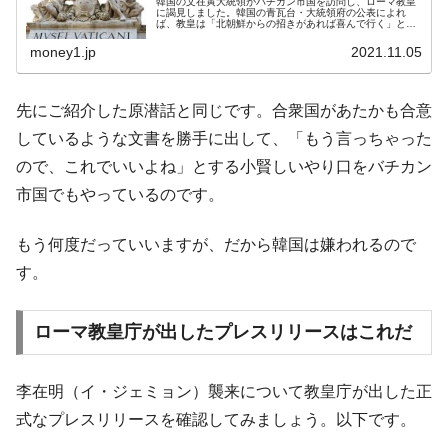
韓国の文在寅大統領がバチカン市国を訪問し、ローマ教皇
に謁見しました。韓国の青瓦台・大統領府の公表によれ
ば、教皇は「北朝鮮からの招きがあれば喜んで行く」とお
っしゃったことになっています。これについて、「教皇庁
からの公式発表には教皇がそのような...
money1.jp
2021.11.05
先にご紹介した原潜話と同じです。合衆国があたかも合意
しているような文書を勝手に出して、「もう言っちゃった
ので、これでいいよね」とする小賢しいやり口をバチカン
市国でもやっているのです。
もう何度だっていいますが、だから韓国は嫌われるので
す。
ローマ教皇庁が出したプレスリリースはこれだ
李在明（イ・ジェミョン）襲来について教皇庁が出した正
式なプレスリリースを確認してみましょう。以下です。