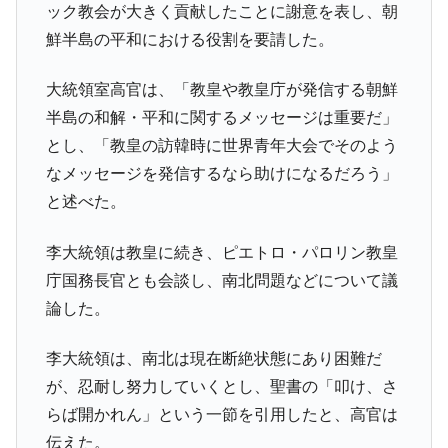
える賞金とは？
ック教会が大きく貢献したことに謝意を表し、朝
平成仮面ライダーの意外すぎるモチーフとは？
鮮半島の平和における役割を要請した。
Fact1
発表から2日で大崩壊、鳴かず飛ばずに終わりそう
Fact1
大統領室高官は、「教皇や教皇庁が発信する朝鮮
なスーパーリーグとは？
半島の和解・平和に関するメッセージは重要だ」
日本人マスターズ挑戦の歴史。松山以前に最高位
Fact1
とし、「教皇の訪韓時に世界青年大会でそのよう
だった選手とは？
なメッセージを発信するなら助けになるだろう」
甲子園通算本塁打、最多の清原に次いで多く打っ
Fact1
と述べた。
ている意外な選手とは？
セレクトセールの高額取引馬が稼いだ金額とは？
Fact1
李大統領は教皇に続き、ピエトロ・パロリン教皇
庁国務長官とも会談し、南北問題などについて議
論した。
李大統領は、南北は現在断絶状態にあり困難だ
が、忍耐し努力していくとし、聖書の「叩け、さ
らば開かれん」という一節を引用したと、高官は
伝えた。