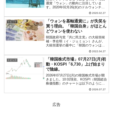
通貨「ウォン」の動向に注目していま
す。2020年02月26(水)のドルウォンチャ
ートですが、27日00：55現在（日本時
2020.02.27
間）以下のようになっています（チャー
トは『Investing.com』より引用）。陽...
「ウォンを基軸通貨に」が失笑を
トピック
買う理由。「韓国自身」がほとん
どウォンを使わない
韓国政府与党『共に民主党』の大統領候
補・李在明（イ・ジェミョン）さんが、
大統領選挙の最中に「韓国のウォンは基
軸通貨になれる」と主張して失笑を買っ
2022.04.27
たことがありました。発言の元はあの
『全国経済人連合会』のリポートだった
「韓国株式市場」07月27日(月)初
トピック
わけですが、失笑を買っても...
動・KOSPI「6,730」上げ始まり
で陰線。
2026年07月27日(月)の韓国株式市場が開
きました。10:02現在、KOSPI（韓国総合
株価指数）のチャートは以下のようにな
っています（チャートは
2026.07.27
『Investing.com』より引用）。投資家別
売買動向は以下です。⇒データ引用元：
『f...
広告