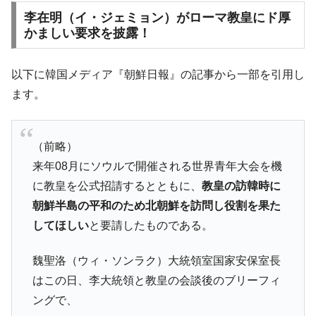
韓国鉄鋼最大手『POSCO』ズブズブ沈む。
『Money1』
李在明（イ・ジェミョン）がローマ教皇にド厚
営業利益80.2％も減少
かましい要求を披露！
米国下院「韓国の公務員個人をターゲット
『Money1』
にぶん殴る法案」提出！⇒ クーパン問題は合衆国企業に対
以下に韓国メディア『朝鮮日報』の記事から一部を引用し
する差別。許してはおかぬ
ます。
韓国ボンクラ政策室長･金容範、株価暴落に
『Money1』
他人事のような発言。
韓国半導体『SKハイニックス』2026年2Qの
『Money1』
（前略）
業績「史上最高益」当期純利益は前年同期比13.4倍に。
来年08月にソウルで開催される世界青年大会を機
韓国･加徳島新国際空港「またも暗礁」の危
『Money1』
に教皇を公式招請するとともに、
教皇の訪韓時に
機 ⇒ 10.7兆では損が出るからできない。
朝鮮半島の平和のため北朝鮮を訪問し役割を果た
【速報】韓国株式市場の暴落・本日07月29
『Money1』
してほしい
と要請したものである。
日(水)もサイドカー・サーキットブレイカーの二段コンボ
発動！
魏聖洛（ウィ・ソンラク）大統領室国家安保室長
IT産業は人を雇用する効果は低い。全産業の
『Money1』
はこの日、李大統領と教皇の会談後のブリーフィ
半分未満しか雇用を生まない
ングで、