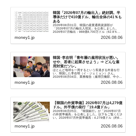
韓国「2026年07月の輸出入」絶好調。半
導体だけで410億ドル、輸出全体の41％も
ある
2026年08月01日、韓国の産業通商資源部が
「2026年07月の輸出入現況」を公表しました。
2026年07月輸出：988億8,700万ドル（62.8％）
輸入：685億6,300万ドル（26.5％）貿易収支：
money1.jp
2026.08.06
303億2,400万ドル2026...
韓国･李在明「青年層の雇用状況が悪い。
せや、若者に起業させよう」⇒ どんな雇
用対策だソレ。
ほとんど地球を一周するという長過ぎる外遊を行
い、帰国した李在明（イ・ジェミョン）さん。
2026年08月04日、業務報告（雇用労働部、中小ベ
ンチャー企業部、公正取引委員会）を主催。この席
money1.jp
2026.08.06
上、韓国大統領に成りおおせた李在明（イ・ジェミ
ョン）さん...
【韓国の外貨準備】2026年07月は4,279億
ドル。外平債の発行「19.4億ドル」
2026年08月05日、『韓国銀行』が「2026年07月
の外貨準備高」を公表しました。以下をご覧くださ
い。2026年07月外貨準備高：4,279億ドル（約67
兆4,456億円）※前月比：+6億ドル＜＜内訳＞＞
⇒Securities：3,80...
money1.jp
2026.08.06