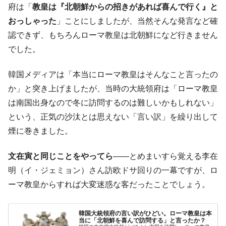
府は「
教皇は『北朝鮮からの招きがあれば喜んで行く』と
おっしゃった
」ことにしましたが、当然そんな発言など確
認できず、もちろんローマ教皇は北朝鮮になど行きません
でした。
韓国メディアは「本当にローマ教皇はそんなこと言ったの
か」と突き上げましたが、当時の大統領府は「ローマ教皇
は南国出身なので冬に訪問するのは難しいかもしれない」
という、正気の沙汰とは思えない「言い訳」を繰り出して
煙に巻きました。
文在寅と同じことをやってら
――とめまいすら覚える李在
明（イ・ジェミョン）さん訪欧ドサ回りの一幕ですが、ロ
ーマ教皇からすれば大変迷惑な客だったことでしょう。
韓国大統領府の言い訳がひどい。ローマ教皇は本
当に「北朝鮮を喜んで訪問する」と言ったか？