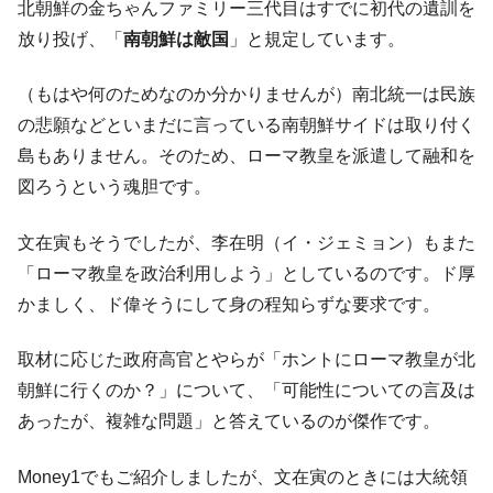
北朝鮮の金ちゃんファミリー三代目はすでに初代の遺訓を
放り投げ、「
南朝鮮は敵国
」と規定しています。
（もはや何のためなのか分かりませんが）南北統一は民族
の悲願などといまだに言っている南朝鮮サイドは取り付く
島もありません。そのため、ローマ教皇を派遣して融和を
図ろうという魂胆です。
文在寅もそうでしたが、李在明（イ・ジェミョン）もまた
「ローマ教皇を政治利用しよう」としているのです。ド厚
かましく、ド偉そうにして身の程知らずな要求です。
取材に応じた政府高官とやらが「ホントにローマ教皇が北
朝鮮に行くのか？」について、「可能性についての言及は
あったが、複雑な問題」と答えているのが傑作です。
Money1でもご紹介しましたが、文在寅のときには大統領