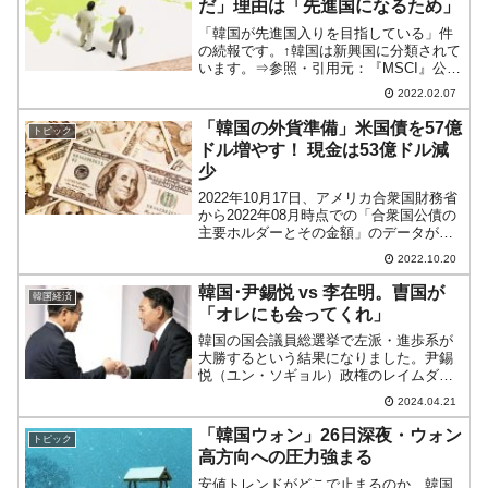
だ」理由は「先進国になるため」
「韓国が先進国入りを目指している」件
の続報です。↑韓国は新興国に分類されて
います。⇒参照・引用元：『MSCI』公式
サイトMSCI指数（MSCI All Country
2022.02.07
World Index）でどうしても先進国にカテ
ゴライズされたいという韓...
「韓国の外貨準備」米国債を57億
トピック
ドル増やす！ 現金は53億ドル減
少
2022年10月17日、アメリカ合衆国財務省
から2022年08月時点での「合衆国公債の
主要ホルダーとその金額」のデータが公
表されましたので、韓国の保有金額を確
2022.10.20
認してみます。⇒データ出典：『アメリ
カ合衆国 財務省』「MAJOR FOREIGN...
韓国･尹錫悦 vs 李在明。曺国が
韓国経済
「オレにも会ってくれ」
韓国の国会議員総選挙で左派・進歩系が
大勝するという結果になりました。尹錫
悦（ユン・ソギョル）政権のレイムダッ
クが始まるという観測が強まっており、
2024.04.21
政府与党『国民の力』は国会では野党
『共に民主党』の立法を阻止できませ
「韓国ウォン」26日深夜・ウォン
トピック
ん。韓国の皆さんが望んだこと...
高方向への圧力強まる
安値トレンドがどこで止まるのか、韓国