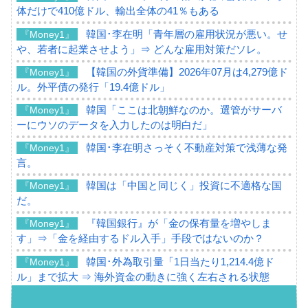
体だけで410億ドル、輸出全体の41％もある
韓国･李在明「青年層の雇用状況が悪い。せ
『Money1』
や、若者に起業させよう」⇒ どんな雇用対策だソレ。
【韓国の外貨準備】2026年07月は4,279億ド
『Money1』
ル。外平債の発行「19.4億ドル」
韓国「ここは北朝鮮なのか。選管がサーバ
『Money1』
ーにウソのデータを入力したのは明白だ」
韓国･李在明さっそく不動産対策で浅薄な発
『Money1』
言。
韓国は「中国と同じく」投資に不適格な国
『Money1』
だ。
『韓国銀行』が「金の保有量を増やしま
『Money1』
す」⇒「金を経由するドル入手」手段ではないのか？
韓国･外為取引量「1日当たり1,214.4億ド
『Money1』
ル」まで拡大 ⇒ 海外資金の動きに強く左右される状態
韓国･帰ってきた李在明。李在明を支持しな
『Money1』