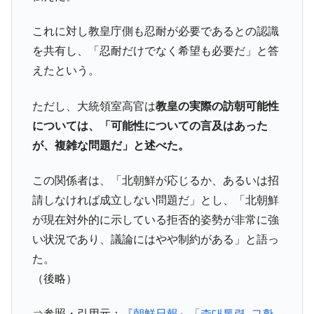
これに対し教皇庁側も忍耐が必要であるとの認識
を共有し、「忍耐だけでなく希望も必要だ」と答
えたという。
ただし、大統領室高官は
教皇の
実際の訪朝可能性
については、「可能性についての言及はあった
が、複雑な問題だ」と述べた。
この関係者は、「北朝鮮が応じるか、あるいは招
請しなければ成立しない問題だ」とし、「北朝鮮
が現在対外的に示している拒否的姿勢が非常に強
い状況であり、議論にはやや制約がある」と語っ
た。
（後略）
⇒参照・引用元：
『朝鮮日報』「李대통령, 교황