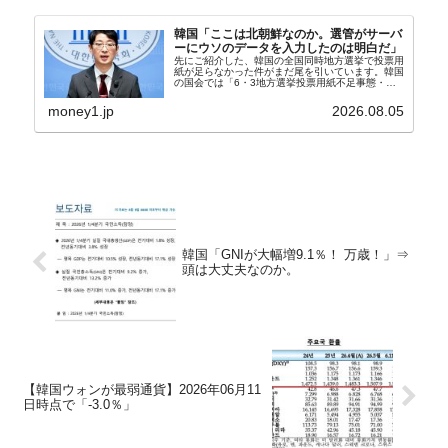
韓国「ここは北朝鮮なのか。選管がサーバ
ーにウソのデータを入力したのは明白だ」
先にご紹介した、韓国の全国同時地方選挙で投票用
紙が足らなかった件がまだ尾を引いています。韓国
の国会では「6・3地方選挙投票用紙不足事態・国
政調査特別委員会」が設けられ、調査を続けていま
す。『国民の力』の朱晋佑（チュ・ジヌ）議員はそ
money1.jp
2026.08.05
の委員の一...
韓国「GNIが大幅増9.1％！ 万歳！」⇒
頭は大丈夫なのか。
【韓国ウォンが最弱通貨】2026年06月11
日時点で「-3.0％」