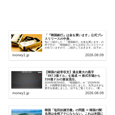
「『韓国銀行』は金を買います」公式プレ
スリリースの中身。
先にご紹介した「『韓国銀行』が金を買います」の
件ですが、『韓国銀行』から公式なプレスリリース
が出ていますので、ご紹介しておきます。以下が全
文和訳です。表題：韓国銀行、国内生産金の買い入
れ協力体制を構築□『韓国銀行』は、国内生産金の
money1.jp
2026.08.09
買い入れに...
【韓国の経常収支】過去最大の黒字
「497.3億ドル」を達成 ⇒ 株式市場から
316億ドルの資金流出。
2026年08月06日、『韓国銀行』が「2026年06
月」の国際収支統計を公示しました。当月は大きな
黒字を達成しました。以下をご覧ください。↑黄色
の傾向ペンでフォーカスしているのが2026年06月
money1.jp
2026.08.09
の経常収支です。2026年06月貿易収支：4...
韓国「塩田奴隷労働」の問題 ⇒ 韓国の闇･
当局は全然アテにならない。これは米国に