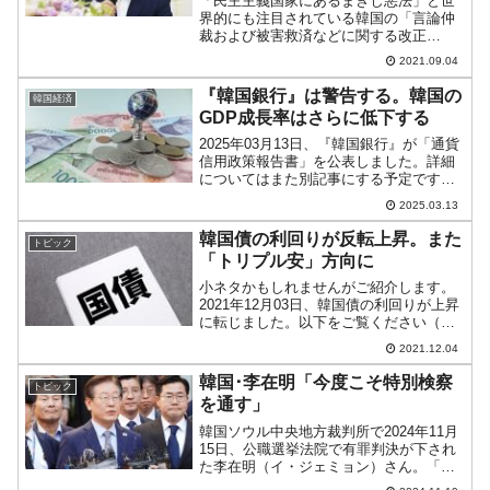
「民主主義国家にあるまきじ悪法」と世
界的にも注目されている韓国の「言論仲
裁および被害救済などに関する改正
案」。このいわゆる「メディア規制法」
2021.09.04
が可決するや否やが問題となっていま
す。韓国では「文在寅保護法だ」という
『韓国銀行』は警告する。韓国の
韓国経済
指摘すらあるほどですが、先にご...
GDP成長率はさらに低下する
2025年03月13日、『韓国銀行』が「通貨
信用政策報告書」を公表しました。詳細
についてはまた別記事にする予定です
が、ひと言でいえば『韓国銀行』からの
2025.03.13
警告といった内容です。アメリカ合衆国
のトランプ大統領が全方位で（同盟国に
韓国債の利回りが反転上昇。また
トピック
すら）けんかを売っ...
「トリプル安」方向に
小ネタかもしれませんがご紹介します。
2021年12月03日、韓国債の利回りが上昇
に転じました。以下をご覧ください（チ
ャートは『Investing.com』より引用：以
2021.12.04
下同）。1カ月前と比較するとまだ低いで
すが一斉に反転昇しています。3年物の...
韓国･李在明「今度こそ特別検察
トピック
を通す」
韓国ソウル中央地方裁判所で2024年11月
15日、公職選挙法院で有罪判決が下され
た李在明（イ・ジェミョン）さん。「監
獄に行きたくないでござる」で上訴する