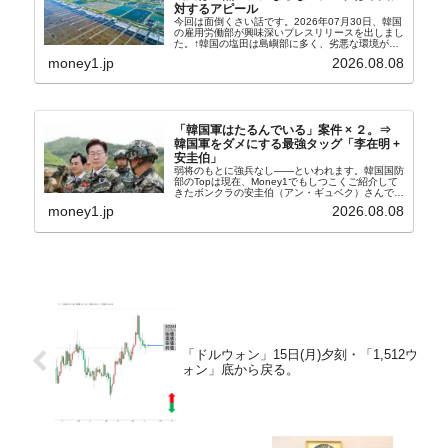
対するアピール
今回は面倒くさい話です。2026年07月30日、韓国
の雇用労働部が興味深いプレスリリースを出しまし
た。↑韓国の塩田は島嶼部に多く、劣悪な環境が一
般に見られることが少ないため、事件の発覚を妨げ
money1.jp
2026.08.08
たといわれます（後述）。これは、いわゆる「塩田
奴隷...
「韓国軍はたるんでいる」案件 × ２。⇒
韓国軍をダメにする最強タッグ「李在明 +
安圭伯」
弱将のもとに強兵なし――といわれます。韓国国防
部のTopは現在、Money1でもしつこくご紹介して
きたボンクラの安圭伯（アン・ギュベク）さんで
す。↑経済的無知蒙昧な李在明（イ・ジェミョン）
money1.jp
2026.08.08
さんと「韓国初の文官上がり」の国防部長官安圭伯
（アン...
「ドルウォン」15日(月)夕刻・「1,512ウ
ォン」底から戻る。