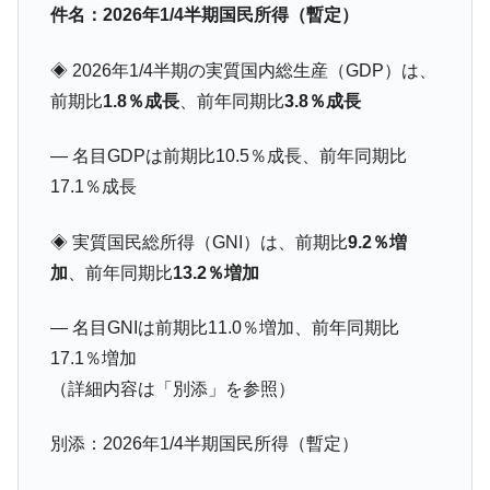
『Money1』
件名：2026年1/4半期国民所得（暫定）
だ。
『韓国銀行』が「金の保有量を増やしま
『Money1』
◈ 2026年1/4半期の実質国内総生産（GDP）は、
す」⇒「金を経由するドル入手」手段ではないのか？
前期比
1.8％成長
、前年同期比
3.8％成長
韓国･外為取引量「1日当たり1,214.4億ド
『Money1』
ル」まで拡大 ⇒ 海外資金の動きに強く左右される状態
― 名目GDPは前期比10.5％成長、前年同期比
韓国･帰ってきた李在明。李在明を支持しな
『Money1』
17.1％成長
い「50.5％」に上昇
韓国大統領府ボンクラ政策室長が告発され
◈ 実質国民総所得（GNI）は、前期比
9.2％増
『Money1』
た ⇒ 国家が行った恐るべき株価操作であり、空前の国政壟
加
、前年同期比
13.2％増加
断
韓国･警察職員が「丸刈りになって抗議活
『Money1』
― 名目GNIは前期比11.0％増加、前年同期比
動」
17.1％増加
中国だけが鉄鋼輸出を異常増加させる ⇒ 中
『Money1』
（詳細内容は「別添」を参照）
国の過剰生産が世界を蝕む。
別添：2026年1/4半期国民所得（暫定）
韓国製造業「半導体絶好調」のウラで他業
『Money1』
種は全般的「不調」⇒ PSIが示す現況は決して良くない。