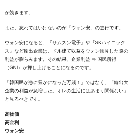
える賞金とは？
平成仮面ライダーの意外すぎるモチーフとは？
Fact1
が効きます。
発表から2日で大崩壊、鳴かず飛ばずに終わりそう
Fact1
なスーパーリーグとは？
また、忘れてはいけないのが「ウォン安」の進行です。
日本人マスターズ挑戦の歴史。松山以前に最高位
Fact1
ウォン安になると、『サムスン電子』や『SKハイニック
だった選手とは？
ス』など輸出企業は、ドル建て収益をウォン換算した際の
甲子園通算本塁打、最多の清原に次いで多く打っ
Fact1
利益が膨らみます。その結果、企業利益 ⇒ 国民所得
ている意外な選手とは？
（GNI）が押し上げることになるのです。
セレクトセールの高額取引馬が稼いだ金額とは？
Fact1
「韓国民が急に豊かになった万歳！」ではなく、「輸出大
企業の利益が急増した。オレの生活にはあまり関係ない」
と見るべきです。
高物価
高金利
ウォン安