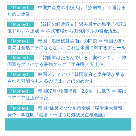
中国共産党の小役人は「疫病神」⇒ 避ける
『Money1』
ために休業
【韓国の経常収支】過去最大の黒字「497.3
『Money1』
億ドル」を達成 ⇒ 株式市場から316億ドルの資金流出。
韓国「塩田奴隷労働」の問題 ⇒ 韓国の闇･
『Money1』
当局は全然アテにならない。これは米国に対するアピール
「韓国軍はたるんでいる」案件 × ２。⇒ 韓
『Money1』
国軍をダメにする最強タッグ「李在明 + 安圭伯」
韓国メディアが「韓国政府と李在明が吊る
『Money1』
される可能性もあるのでは」とほのめかす。
韓国07月･物価指数「2.8％」に低下 ⇒ 実は
『Money1』
コアコアは上がった。
韓国･猛暑でソウル市全域「猛暑重大警報」
『Money1』
発令。李在明「猛暑・干ばつ対処状況点検会議」
【日本市場再挑戦中】韓国『現代自動車』
『Money1』
07月販売台数は去年のほぼ半分「71台」しか売れなかっ