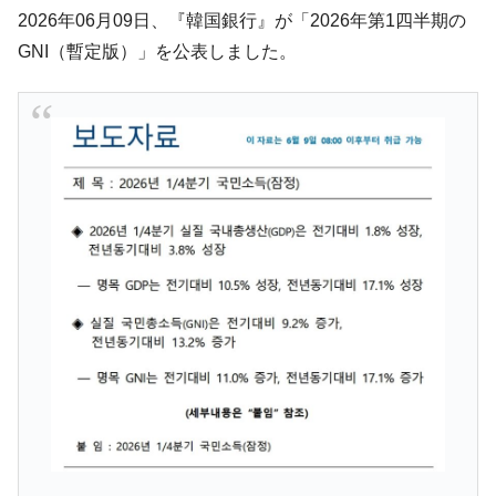
た。『起亜』は9台だけ
2026年06月09日、『韓国銀行』が「2026年第1四半期の
韓国「信用赦免を何回やっても、何回やっ
『Money1』
GNI（暫定版）」を公表しました。
ても」⇒ 257万人赦免したのに60万人がまた延滞者に転
落！
韓国K9専用砲弾･装薬自動供給装甲車両･珍
『Money1』
兵器「K10」が改良に乗り出す。
韓国「2026年07月の輸出入」絶好調。半導
『Money1』
体だけで410億ドル、輸出全体の41％もある
韓国･李在明「青年層の雇用状況が悪い。せ
『Money1』
や、若者に起業させよう」⇒ どんな雇用対策だソレ。
【韓国の外貨準備】2026年07月は4,279億ド
『Money1』
ル。外平債の発行「19.4億ドル」
韓国「ここは北朝鮮なのか。選管がサーバ
『Money1』
ーにウソのデータを入力したのは明白だ」
韓国･李在明さっそく不動産対策で浅薄な発
『Money1』
言。
韓国は「中国と同じく」投資に不適格な国