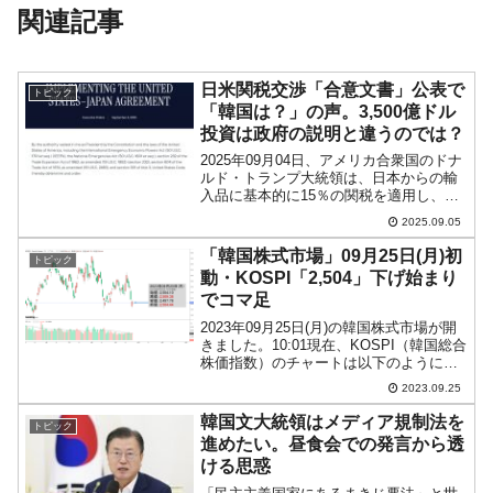
関連記事
日米関税交渉「合意文書」公表で
トピック
「韓国は？」の声。3,500億ドル
投資は政府の説明と違うのでは？
2025年09月04日、アメリカ合衆国のドナ
ルド・トランプ大統領は、日本からの輸
入品に基本的に15％の関税を適用し、自
動車および部品などに対しても15％の関
2025.09.05
税率を適用するという大統領令に署名し
ました。↑ホワイトハウスが公表した
「韓国株式市場」09月25日(月)初
トピック
「IMPLEM...
動・KOSPI「2,504」下げ始まり
でコマ足
2023年09月25日(月)の韓国株式市場が開
きました。10:01現在、KOSPI（韓国総合
株価指数）のチャートは以下のようにな
っています（チャートは
2023.09.25
『Investing.com』より引用）。下げて始
まって、コマ足。上下どちらに行ったも
韓国文大統領はメディア規制法を
トピック
んか...
進めたい。昼食会での発言から透
ける思惑