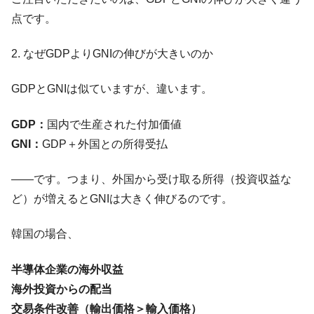
点です。
韓国『国民年金公団』株価暴落で200兆蒸
『Money1』
発。
2. なぜGDPよりGNIの伸びが大きいのか
韓国政府「ニセＫ-ブランドを通報しようキ
『Money1』
ャンペーン」⇒ あの名物教授も登場！
GDPとGNIは似ていますが、違います。
韓国「橋が落ちました」⇒ 耐久性「なさす
『Money1』
ぎ」では。
GDP：
国内で生産された付加価値
韓国鉄鋼最大手『POSCO』ズブズブ沈む。
『Money1』
GNI：
GDP＋外国との所得受払
営業利益80.2％も減少
日本の誇る海洋資源調査船『白嶺』は先進技術の
Fact1
――です。つまり、外国から受け取る所得（投資収益な
塊！
ど）が増えるとGNIは大きく伸びるのです。
夏の甲子園、優勝校を最も多く輩出している都道
Fact1
府県とは？
韓国の場合、
今話題の「楽天ライオンズ」とは？
Fact1
半導体企業の海外収益
奇跡の毛色「白毛馬」とは？
Fact1
海外投資からの配当
全て勝つといくら？ 競馬GI競走で勝利騎手がもら
Fact1
交易条件改善（輸出価格＞輸入価格）