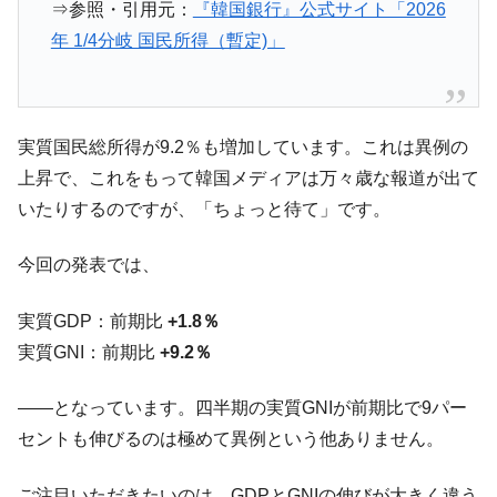
⇒参照・引用元：
『韓国銀行』公式サイト「2026
【米韓激突案件】韓国消費者院が『クーパ
『Money1』
年 1/4分岐 国民所得（暫定)」
ン』1人当たり賠償10万ウォンを認定 ⇒ 総額3兆7,000億
韓国で猛暑。南東部では干ばつ
『Money1』
韓国型イージス搭載の次世代駆逐艦
『Money1』
「KDDX」1番艦、2032年竣工と公示
実質国民総所得が9.2％も増加しています。これは異例の
【対日本円】ウォン安が急進！ 日米の協調
『Money1』
上昇で、これをもって韓国メディアは万々歳な報道が出て
に韓国がいっちょがみしたのでは。
いたりするのですが、「ちょっと待て」です。
韓国政府『BYD』車への補助金を全廃 ⇒ 実
『Money1』
は韓国で『BYD』車は売れている。6カ月で対前年同期比
今回の発表では、
1.9倍！
実質GDP：前期比
+1.8％
在韓米国大使スティールが着韓！⇒ さっそ
『Money1』
く空港に詰めかけ「出て行け！」「極右勢力」のプラカー
実質GNI：前期比
+9.2％
ドを掲げる「在韓反米勢力」
――となっています。四半期の実質GNIが前期比で9パー
韓国政府「2035年までに18.4GW規模のAIデ
『Money1』
ータセンター整備」⇒ だから無理だってば。
セントも伸びるのは極めて異例という他ありません。
JPモルガン「韓国レバレッジETFの清算は
『Money1』
ほぼ終わった」
ご注目いただきたいのは、GDPとGNIの伸びが大きく違う