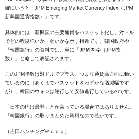
える賞金とは？
確にいうと「JPM Emerging Market Currency Index（JPM
平成仮面ライダーの意外すぎるモチーフとは？
Fact1
新興国通貨指数）」です。
発表から2日で大崩壊、鳴かず飛ばずに終わりそう
Fact1
なスーパーリーグとは？
具体的には、新興国の主要通貨をバスケット化し、対ドル
日本人マスターズ挑戦の歴史。松山以前に最高位
Fact1
でどの程度強いか・弱いかを示す指数です。韓国政府や
だった選手とは？
『韓国銀行』の資料では、単に「
JPM 지수
（JPM指
甲子園通算本塁打、最多の清原に次いで多く打っ
Fact1
数）」と略して表記されます。
ている意外な選手とは？
セレクトセールの高額取引馬が稼いだ金額とは？
Fact1
このJPM指数は対ドルでプラス、つまり通貨高方向に動い
ているのに（あくまでバスケット＆わずかな増減幅です
が）、韓国のウォンは逆行して安値進行しているのです。
「日本の円は最弱」とか言っている場合ではありません。
『韓国銀行』の取りまとめた資料なので確かです。
（吉田ハンチング＠ｄｃｐ）