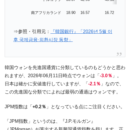
韓国『国民年金公団』株価暴落で200兆蒸
『Money1』
南アフリカランド
18.90
16.57
16.72
16.
発。
韓国政府「ニセＫ-ブランドを通報しようキ
『Money1』
ャンペーン」⇒ あの名物教授も登場！
⇒参照・引用元：
『韓国銀行』「2026년 5월 이
후 국제금융·외환시장 동향」
韓国「橋が落ちました」⇒ 耐久性「なさす
『Money1』
ぎ」では。
韓国鉄鋼最大手『POSCO』ズブズブ沈む。
『Money1』
営業利益80.2％も減少
韓国ウォンを先進国通貨に分類しているのもどうかと思わ
日本の誇る海洋資源調査船『白嶺』は先進技術の
Fact1
れますが、2026年06月11日時点でウォンは「
-3.0％
」。
塊！
日本は確かに安値進行していますが、「
-2.1％
」なので、
夏の甲子園、優勝校を最も多く輩出している都道
Fact1
この先進国な分類でによれば最弱の通過はウォンです。
府県とは？
今話題の「楽天ライオンズ」とは？
Fact1
JPM指数は「
+0.2％
」となっている点にご注目ください。
奇跡の毛色「白毛馬」とは？
Fact1
「JPM指数」というのは、『J.P.モルガン』
全て勝つといくら？ 競馬GI競走で勝利騎手がもら
Fact1
（JPMorgan）が算出する新興国通貨指数を指します。正