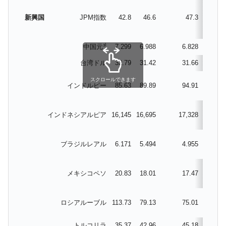
【米韓激突案件】韓国消費者院が『クーパ
『Money1』
新興国
JPM指数
42.8
46.6
47.3
47
ン』1人当たり賠償10万ウォンを認定 ⇒ 総額3兆7,000億
韓国で猛暑。南東部では干ばつ
『Money1』
中国元³⁾
7.299
6.988
6.828
6.7
韓国型イージス搭載の次世代駆逐艦
『Money1』
台湾ドル
32.79
31.42
31.66
31.
「KDDX」1番艦、2032年竣工と公示
【対日本円】ウォン安が急進！ 日米の協調
『Money1』
スクロールできます
インドルピー
85.63
89.89
94.91
94.
に韓国がいっちょがみしたのでは。
韓国政府『BYD』車への補助金を全廃 ⇒ 実
『Money1』
インドネシアルピア
16,145
16,695
17,328
17,8
は韓国で『BYD』車は売れている。6カ月で対前年同期比
1.9倍！
ブラジルレアル
6.171
5.494
4.955
5.0
在韓米国大使スティールが着韓！⇒ さっそ
『Money1』
く空港に詰めかけ「出て行け！」「極右勢力」のプラカー
ドを掲げる「在韓反米勢力」
メキシコペソ
20.83
18.01
17.47
17.
韓国政府「2035年までに18.4GW規模のAIデ
『Money1』
ータセンター整備」⇒ だから無理だってば。
ロシアルーブル
113.73
79.13
75.01
71.
JPモルガン「韓国レバレッジETFの清算は
『Money1』
ほぼ終わった」
トルコリラ
35.37
42.96
45.18
45.