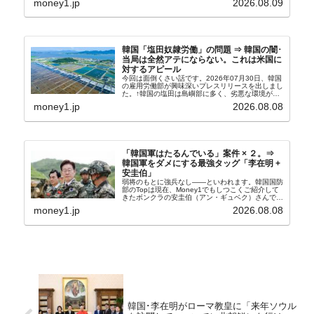
money1.jp
2026.08.09
の経常収支です。2026年06月貿易収支：4...
韓国「塩田奴隷労働」の問題 ⇒ 韓国の闇･
当局は全然アテにならない。これは米国に
対するアピール
今回は面倒くさい話です。2026年07月30日、韓国
の雇用労働部が興味深いプレスリリースを出しまし
た。↑韓国の塩田は島嶼部に多く、劣悪な環境が一
般に見られることが少ないため、事件の発覚を妨げ
money1.jp
2026.08.08
たといわれます（後述）。これは、いわゆる「塩田
奴隷...
「韓国軍はたるんでいる」案件 × ２。⇒
韓国軍をダメにする最強タッグ「李在明 +
安圭伯」
弱将のもとに強兵なし――といわれます。韓国国防
部のTopは現在、Money1でもしつこくご紹介して
きたボンクラの安圭伯（アン・ギュベク）さんで
す。↑経済的無知蒙昧な李在明（イ・ジェミョン）
money1.jp
2026.08.08
さんと「韓国初の文官上がり」の国防部長官安圭伯
（アン...
韓国･李在明がローマ教皇に「来年ソウル