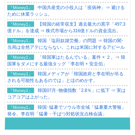
中国共産党の小役人は「疫病神」⇒ 避ける
『Money1』
ために休業ラッシュ。
【韓国の経常収支】過去最大の黒字「497.3
『Money1』
億ドル」を達成 ⇒ 株式市場から316億ドルの資金流出。
韓国「塩田奴隷労働」の問題 ⇒ 韓国の闇･
『Money1』
当局は全然アテにならない。これは米国に対するアピール
「韓国軍はたるんでいる」案件 × ２。⇒ 韓
『Money1』
国軍をダメにする最強タッグ「李在明 + 安圭伯」
韓国メディアが「韓国政府と李在明が吊る
『Money1』
される可能性もあるのでは」とほのめかす。
韓国07月･物価指数「2.8％」に低下 ⇒ 実は
『Money1』
コアコアは上がった。
韓国･猛暑でソウル市全域「猛暑重大警報」
『Money1』
発令。李在明「猛暑・干ばつ対処状況点検会議」
【日本市場再挑戦中】韓国『現代自動車』
『Money1』
07月販売台数は去年のほぼ半分「71台」しか売れなかっ