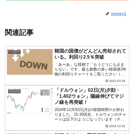
money1
関連記事
韓国の国債がどんどん売却されて
トピック
いる。利回り2.5％突破
「あーあ」な様相で「もうどうにも止ま
らない」です。最も枚数の多い韓国債3年
物の利回りチャートをご覧ください（チ
ャートは『Investing.com』より引用：日
2022.03.26
足）。4日連続の上昇でグイグイきてま
す。韓国債の売却が進んでいることを示
「ドルウォン」02日(月)夕刻・
トピック
していま...
「1,402ウォン」陽線伸びてマジ
ノ線を再突破！
2024年12月02日(月)の韓国時間※が終わ
りました。15:30現在、ドルウォンのチャ
ートは以下のようになっています（チャ
ートは『Investing.com』より引用）。マ
2024.12.02
ジノ線とか言っているから抜かれるんだ
――という話です。陽線が伸びて...