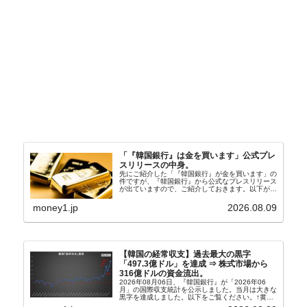
「『韓国銀行』は金を買います」公式プレ
スリリースの中身。
先にご紹介した「『韓国銀行』が金を買います」の
件ですが、『韓国銀行』から公式なプレスリリース
が出ていますので、ご紹介しておきます。以下が全
文和訳です。表題：韓国銀行、国内生産金の買い入
れ協力体制を構築□『韓国銀行』は、国内生産金の
money1.jp
2026.08.09
買い入れに...
【韓国の経常収支】過去最大の黒字
「497.3億ドル」を達成 ⇒ 株式市場から
316億ドルの資金流出。
2026年08月06日、『韓国銀行』が「2026年06
月」の国際収支統計を公示しました。当月は大きな
黒字を達成しました。以下をご覧ください。↑黄色
の傾向ペンでフォーカスしているのが2026年06月