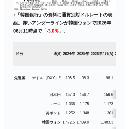
『Money1』
だ。
↑『韓国銀行』の資料に通貨別対ドルレートの表
『韓国銀行』が「金の保有量を増やしま
『Money1』
す」⇒「金を経由するドル入手」手段ではないのか？
組。赤いアンダーラインが韓国ウォンで2026年
06月11時点で「
-3.0％
」。
韓国･外為取引量「1日当たり1,214.4億ド
『Money1』
ル」まで拡大 ⇒ 海外資金の動きに強く左右される状態
韓国･帰ってきた李在明。李在明を支持しな
『Money1』
区分
通貨
2024年
2025年
2026年4月(A)
2026年
い「50.5％」に上昇
韓国大統領府ボンクラ政策室長が告発され
『Money1』
た ⇒ 国家が行った恐るべき株価操作であり、空前の国政壟
断
先進国
米ドル（DXY）²⁾
108.5
98.3
98.1
98
韓国･警察職員が「丸刈りになって抗議活
『Money1』
動」
日本円
157.3
156.7
156.6
159
中国だけが鉄鋼輸出を異常増加させる ⇒ 中
『Money1』
ユーロ
1.036
1.175
1.173
1.1
国の過剰生産が世界を蝕む。
英ポンド
1.252
1.348
1.361
1.3
韓国製造業「半導体絶好調」のウラで他業
『Money1』
韓国ウォン
1,472.5
1,439.0
1,483.3
1,507
種は全般的「不調」⇒ PSIが示す現況は決して良くない。