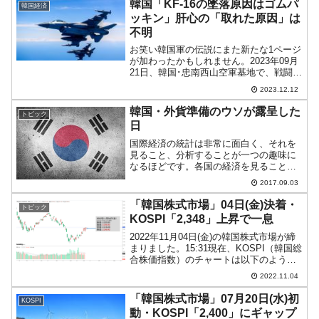
韓国「KF-16の墜落原因はゴムパ
韓国経済
ッキン」肝心の「取れた原因」は
不明
お笑い韓国軍の伝説にまた新たな1ページ
が加わったかもしれません。2023年09月
21日、韓国･忠南西山空軍基地で、戦闘機
KF-16Cが離陸後1分31秒で墜落する――
2023.12.12
という事故が起きました。幸いにしてパ
イロットは緊急脱出して無事でしたが、
韓国・外貨準備のウソが露呈した
トピック
なぜ...
日
国際経済の統計は非常に面白く、それを
見ること、分析することが一つの趣味に
なるほどです。各国の経済を見ること
は、その国の本質を見ることでもありま
2017.09.03
す。数字はウソをつきません。しかし、
公表されている数字自体がウソで、その
「韓国株式市場」04日(金)決着・
トピック
ウソが一気に露呈し、破滅的...
KOSPI「2,348」上昇で一息
2022年11月04日(金)の韓国株式市場が締
まりました。15:31現在、KOSPI（韓国総
合株価指数）のチャートは以下のように
なっています（チャートは
2022.11.04
『Investing.com』より引用）。上昇して
高値更新です。投資家の皆さんはほっと
「韓国株式市場」07月20日(水)初
KOSPI
一...
動・KOSPI「2,400」にギャップ