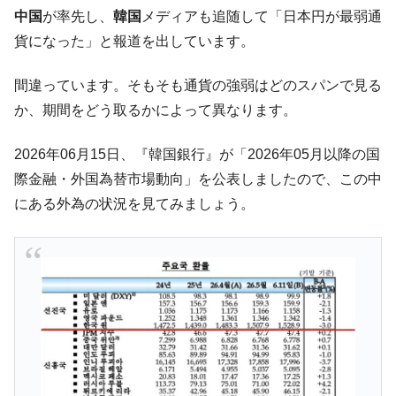
た。『起亜』は9台だけ
中国
が率先し、
韓国
メディアも追随して「日本円が最弱通
韓国「信用赦免を何回やっても、何回やっ
『Money1』
貨になった」と報道を出しています。
ても」⇒ 257万人赦免したのに60万人がまた延滞者に転
落！
間違っています。そもそも通貨の強弱はどのスパンで見る
韓国K9専用砲弾･装薬自動供給装甲車両･珍
『Money1』
か、期間をどう取るかによって異なります。
兵器「K10」が改良に乗り出す。
韓国「2026年07月の輸出入」絶好調。半導
『Money1』
2026年06月15日、『韓国銀行』が「2026年05月以降の国
体だけで410億ドル、輸出全体の41％もある
際金融・外国為替市場動向」を公表しましたので、この中
韓国･李在明「青年層の雇用状況が悪い。せ
『Money1』
にある外為の状況を見てみましょう。
や、若者に起業させよう」⇒ どんな雇用対策だソレ。
【韓国の外貨準備】2026年07月は4,279億ド
『Money1』
ル。外平債の発行「19.4億ドル」
韓国「ここは北朝鮮なのか。選管がサーバ
『Money1』
ーにウソのデータを入力したのは明白だ」
韓国･李在明さっそく不動産対策で浅薄な発
『Money1』
言。
韓国は「中国と同じく」投資に不適格な国