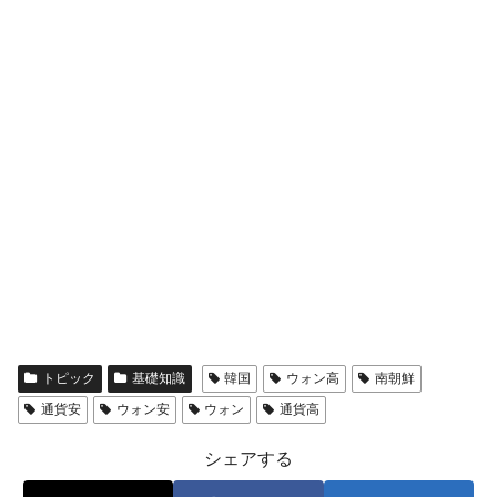
全て勝つといくら？ 競馬GI競走で勝利騎手がもら
Fact1
える賞金とは？
平成仮面ライダーの意外すぎるモチーフとは？
Fact1
発表から2日で大崩壊、鳴かず飛ばずに終わりそう
Fact1
なスーパーリーグとは？
日本人マスターズ挑戦の歴史。松山以前に最高位
Fact1
だった選手とは？
甲子園通算本塁打、最多の清原に次いで多く打っ
Fact1
ている意外な選手とは？
セレクトセールの高額取引馬が稼いだ金額とは？
Fact1
トピック
基礎知識
韓国
ウォン高
南朝鮮
通貨安
ウォン安
ウォン
通貨高
シェアする