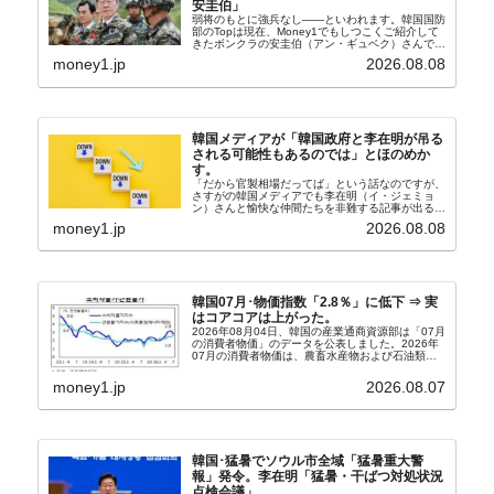
安圭伯」
弱将のもとに強兵なし――といわれます。韓国国防
部のTopは現在、Money1でもしつこくご紹介して
きたボンクラの安圭伯（アン・ギュベク）さんで
す。↑経済的無知蒙昧な李在明（イ・ジェミョン）
money1.jp
2026.08.08
さんと「韓国初の文官上がり」の国防部長官安圭伯
（アン...
韓国メディアが「韓国政府と李在明が吊る
される可能性もあるのでは」とほのめか
す。
「だから官製相場だってば」という話なのですが、
さすがの韓国メディアでも李在明（イ・ジェミョ
ン）さんと愉快な仲間たちを非難する記事が出るよ
うになっています。もちろん株価の暴落についてで
money1.jp
2026.08.08
『朝鮮日報』に面白い記事が出ています。「東西南
北」というコ...
韓国07月･物価指数「2.8％」に低下 ⇒ 実
はコアコアは上がった。
2026年08月04日、韓国の産業通商資源部は「07月
の消費者物価」のデータを公表しました。2026年
07月の消費者物価は、農畜水産物および石油類の
上昇率が鈍化したことなどにより、前年同月比
2.8％上昇（06月は3.2％）となり、上昇率は前...
money1.jp
2026.08.07
韓国･猛暑でソウル市全域「猛暑重大警
報」発令。李在明「猛暑・干ばつ対処状況
点検会議」