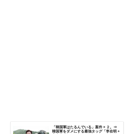
「韓国軍はたるんでいる」案件 × ２。⇒
韓国軍をダメにする最強タッグ「李在明 +