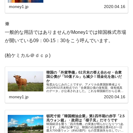
す（チャートは『Investing.com』より引用：以下同）。ウ
は韓国で『BYD』車は売れている。6カ月で対前年同期比
ォン高...
money1.jp
2020.04.16
1.9倍！
在韓米国大使スティールが着韓！⇒ さっそ
『Money1』
※
く空港に詰めかけ「出て行け！」「極右勢力」のプラカー
一般的な用語ではありませんがMoney1では韓国株式市場
ドを掲げる「在韓反米勢力」
が開いている09：00-15：30をこう呼んでいます。
韓国政府「2035年までに18.4GW規模のAIデ
『Money1』
ータセンター整備」⇒ だから無理だってば。
(柏ケミカル＠ｄｃｐ)
JPモルガン「韓国レバレッジETFの清算は
『Money1』
ほぼ終わった」
韓国の「外貨準備」02月末の答え合わせ・合衆
韓国『国民年金公団』株価暴落で200兆蒸
『Money1』
国公債が「50億ドル」も減少！現金化を急いだ
か
発。
毎度おなじみのことですが、アメリカ合衆国財務省より
2020年02月末時点での「合衆国公債の保有国、保有残高
のデータ」が公表されました。これを韓国銀行から公表さ
韓国政府「ニセＫ-ブランドを通報しようキ
『Money1』
れた「02月末時点での外貨準備」と付き合わせてみます。
money1.jp
2020.04.16
公表される韓国の外貨準備高は...
ャンペーン」⇒ あの名物教授も登場！
韓国「橋が落ちました」⇒ 耐久性「なさす
『Money1』
ぎ」では。
頓死寸前「韓国精油企業」第1四半期の赤字「2.5
兆ウォン超」・政府は「様子見」だそうです
韓国経済を襲う「四月危機」の実体が明らかになりつつあ
韓国鉄鋼最大手『POSCO』ズブズブ沈む。
『Money1』
ります。上掲の記事では、韓国の石油精製企業4社が一日
最大700億ウォン（約62億円）もの営業損失を出している
営業利益80.2％も減少