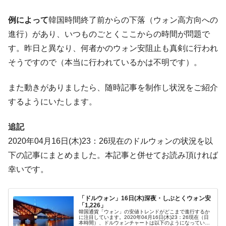
『Money1』
た ⇒ 国家が行った恐るべき株価操作であり、空前の国政壟
例によって
韓国時間終了前からの下落（ウォン高方向への
断
進行）があり、いつものごとくここからの時間が問題で
韓国･警察職員が「丸刈りになって抗議活
『Money1』
す。昨日と異なり、何者かのウォン安阻止も真剣に行われ
動」
そうですので（本当に行われているかは不明です）。
中国だけが鉄鋼輸出を異常増加させる ⇒ 中
『Money1』
国の過剰生産が世界を蝕む。
また動きがありましたら、随時記事を制作し状況をご紹介
韓国製造業「半導体絶好調」のウラで他業
『Money1』
するようにいたします。
種は全般的「不調」⇒ PSIが示す現況は決して良くない。
【米韓激突案件】韓国消費者院が『クーパ
『Money1』
追記
ン』1人当たり賠償10万ウォンを認定 ⇒ 総額3兆7,000億
2020年04月16日(木)23：26現在のドルウォンの状況を以
韓国で猛暑。南東部では干ばつ
『Money1』
下の記事にまとめました。本記事と併せてお読み頂ければ
韓国型イージス搭載の次世代駆逐艦
『Money1』
幸いです。
「KDDX」1番艦、2032年竣工と公示
【対日本円】ウォン安が急進！ 日米の協調
『Money1』
「ドルウォン」16日(木)深夜・しぶとくウォン安
に韓国がいっちょがみしたのでは。
「1,226」
韓国通貨「ウォン」の安値トレンドがどこまで進行するか
に注目しています。2020年04月16日(木)23：26現在（日
韓国政府『BYD』車への補助金を全廃 ⇒ 実
『Money1』
本時間）、ドルウォンチャートは以下のようになっていま