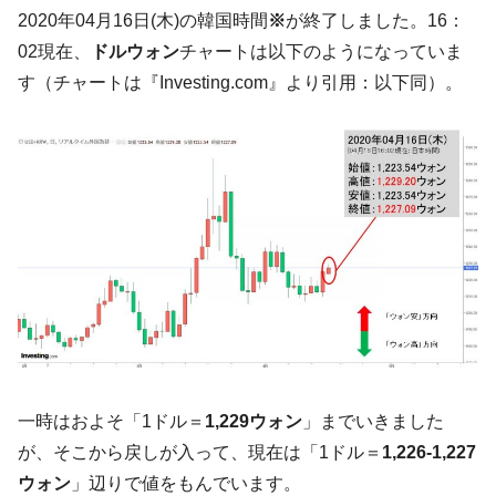
韓国･李在明「青年層の雇用状況が悪い。せ
『Money1』
2020年04月16日(木)の韓国時間
※
が終了しました。16：
や、若者に起業させよう」⇒ どんな雇用対策だソレ。
02現在、
ドルウォン
チャートは以下のようになっていま
【韓国の外貨準備】2026年07月は4,279億ド
『Money1』
す（チャートは『Investing.com』より引用：以下同）。
ル。外平債の発行「19.4億ドル」
韓国「ここは北朝鮮なのか。選管がサーバ
『Money1』
ーにウソのデータを入力したのは明白だ」
韓国･李在明さっそく不動産対策で浅薄な発
『Money1』
言。
韓国は「中国と同じく」投資に不適格な国
『Money1』
だ。
『韓国銀行』が「金の保有量を増やしま
『Money1』
す」⇒「金を経由するドル入手」手段ではないのか？
韓国･外為取引量「1日当たり1,214.4億ド
『Money1』
ル」まで拡大 ⇒ 海外資金の動きに強く左右される状態
一時はおよそ「1ドル＝
1,229ウォン
」までいきました
韓国･帰ってきた李在明。李在明を支持しな
『Money1』
が、そこから戻しが入って、現在は「1ドル＝
1,226-1,227
い「50.5％」に上昇
ウォン
」辺りで値をもんでいます。
韓国大統領府ボンクラ政策室長が告発され