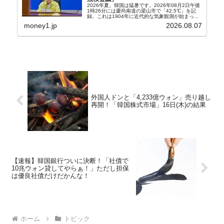
2026年夏。韓国は猛暑です。2026年08月2日午後
1時26分には慶尚南道の梁山市で「42.5℃」を記
録。これは1904年に近代的な気象観測が始まって
以来の韓国史上最高気温です。08月04日には、ソ
money1.jp
2026.08.07
ウル市全域への「猛暑重大警報」が発令され...
外国人ドンと「4,233億ウォン」売り越し
再開！「韓国株式市場」16日(木)の結果
【速報】韓国銀行ついに決断！「社債で
10兆ウォン貸してやらぁ！」ただし担保
は優良社債だけだかんな！
ホーム
トピック