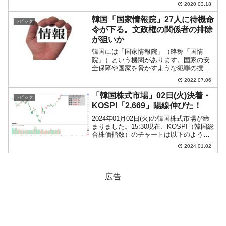
2020.03.18
ルウォンチャートは以下のようになって
います（チャートは『Investing.com...
韓国「国家情報院」27人に待機命
トピック
令が下る。文政権の関係者の排除
が狙いか
韓国には「国家情報院」（略称「国情
院」）という機関があります。国家の安
全保障や国家を脅かすような犯罪の捜査
などを行う大統領直属の諜報機関。簡単
2022.07.06
にいえば「スパイ組織」です。韓国とい
う国を維持し、守るために非常に重要な
「韓国株式市場」02日(火)決着・
トピック
機関なのですが、さる202...
KOSPI「2,669」陽線伸びた！
2024年01月02日(火)の韓国株式市場が締
まりました。15:30現在、KOSPI（韓国総
合株価指数）のチャートは以下のように
なっています（チャートは
2024.01.02
『Investing.com』より引用）。新年初日
の市場が終わりました。KOSPIは「2...
広告