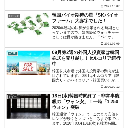
子』総帥である李在鎔（イ・ジェヨン）
2021.10.07
副会長がタックスヘイブン・バージン諸
島に2008年にペーパーカンパニーを設立
韓国バイオ期待の星『SKバイオ
トピック
したことを確...
ファーム』大赤字でした！
2020年通期の決算が公示される時期とな
っていますので、韓国経済ウォッチャー
としては目が離せません。「バイオ」は
韓国の次世代の輸出を支える産業として
2021.02.09
注目されています。韓国の企画財政部も
「バイオだー！」などと奇声気勢を上げ
09月第2週の外国人投資家は韓国
KOSPI
ているのですが……。...
株式を売り越し！セルコリア続行
中
韓国株式市場で外国人投資家の動向が注
目されています。09月はセルコリア（韓
国売り）かバイコリア（韓国買い）か気
になるところです。2020年09月第2週の
2020.09.13
（09月07～11日）KOSPIの結果は以下の
ようになりました。売り越しですが、金
18日(水)韓国時間終了・非常事態
トピック
額は「...
級の「ウォン安」！一時「1,250
ウォン」突破
韓国通貨「ウォン」は、このまま安値ト
レンドが続くとマズいところまで来てい
ます。2020年03月18日(水)も韓国時間※
が終了し、16：07現在（日本時間）、ド