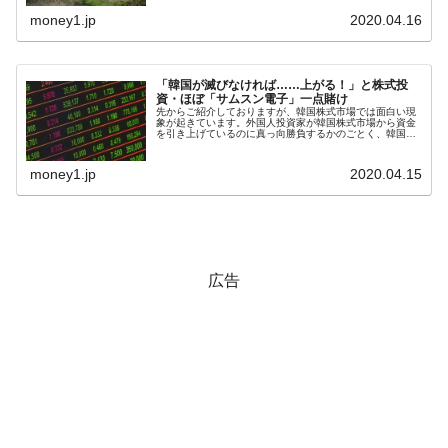
ことをご紹介しました。この続報のような記事が、韓国メ
ディア『毎日経済（日本語版）...
money1.jp
2020.04.16
米国下院「韓国の公務員個人をターゲット
『Money1』
にぶん殴る法案」提出！⇒ クーパン問題は合衆国企業に対
する差別。許してはおかぬ
「韓国が滅びなければ……上がる！」と株式投
資・ほぼ「サムスン電子」一点賭け
韓国ボンクラ政策室長･金容範、株価暴落に
『Money1』
先からご紹介しておりますが、韓国株式市場では面白い現
象が起きています。外国人投資家が韓国株式市場から資金
他人事のような発言。
を引き上げているのに真っ向勝負するかのごとく、韓国内
の個人投資家が「買い」に走っているのです。この国内の
個人投資家「買い勢力」を韓国メデ...
韓国半導体『SKハイニックス』2026年2Qの
『Money1』
money1.jp
2020.04.15
業績「史上最高益」当期純利益は前年同期比13.4倍に。
韓国･加徳島新国際空港「またも暗礁」の危
『Money1』
機 ⇒ 10.7兆では損が出るからできない。
日本の誇る海洋資源調査船『白嶺』は先進技術の
Fact1
広告
塊！
夏の甲子園、優勝校を最も多く輩出している都道
Fact1
府県とは？
今話題の「楽天ライオンズ」とは？
Fact1
奇跡の毛色「白毛馬」とは？
Fact1