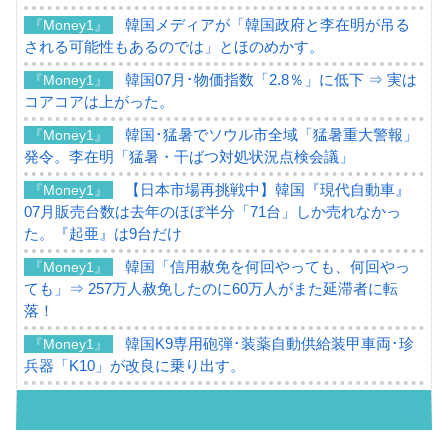
韓国メディアが「韓国政府と李在明が吊る
『Money1』
される可能性もあるのでは」とほのめかす。
韓国07月･物価指数「2.8％」に低下 ⇒ 実は
『Money1』
コアコアは上がった。
韓国･猛暑でソウル市全域「猛暑重大警報」
『Money1』
発令。李在明「猛暑・干ばつ対処状況点検会議」
【日本市場再挑戦中】韓国『現代自動車』
『Money1』
07月販売台数は去年のほぼ半分「71台」しか売れなかっ
た。『起亜』は9台だけ
韓国「信用赦免を何回やっても、何回やっ
『Money1』
ても」⇒ 257万人赦免したのに60万人がまた延滞者に転
落！
韓国K9専用砲弾･装薬自動供給装甲車両･珍
『Money1』
兵器「K10」が改良に乗り出す。
韓国「2026年07月の輸出入」絶好調。半導
『Money1』
体だけで410億ドル、輸出全体の41％もある