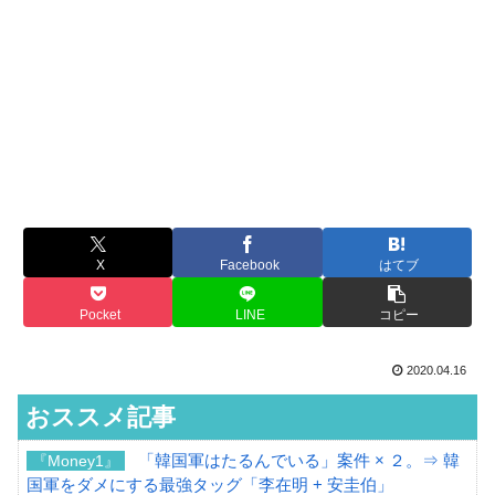
X
Facebook
はてブ
Pocket
LINE
コピー
2020.04.16
おススメ記事
「韓国軍はたるんでいる」案件 × ２。⇒ 韓
『Money1』
国軍をダメにする最強タッグ「李在明 + 安圭伯」