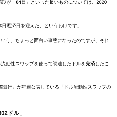
満期が「
84日
」といった長いものについては、2020
さっそく空港に詰めかけ「出て行け！」「極右勢力」のプラカー
模のAIデータセンター整備」⇒ だから無理だってば。
本日返済日を迎えた、というわけです。
清算はほぼ終わった」
という、ちょっと面白い事態になったのですが、それ
兆蒸発。
うキャンペーン」⇒ あの名物教授も登場！
さすぎ」では。
ル流動性スワップを使って調達したドルを
完済
したこ
む。営業利益80.2％も減少
ットにぶん殴る法案」提出！⇒ クーパン問題は合衆国企業に対
備銀行』が毎週公表している「ドル流動性スワップの
暴落に他人事のような発言。
年2Qの業績「史上最高益」当期純利益は前年同期比13.4倍に。
802ドル」
術の塊！