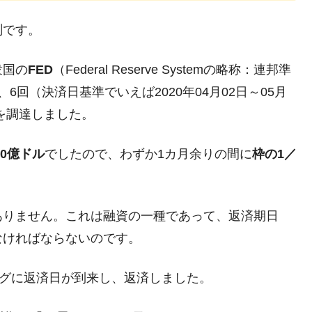
4億ドル」まで拡大 ⇒ 海外資金の動きに強く左右される状態
測です。
ない「50.5％」に上昇
れた ⇒ 国家が行った恐るべき株価操作であり、空前の国政
衆国の
FED
（Federal Reserve Systemの略称：連邦準
、6回（決済日基準でいえば2020年04月02日～05月
議活動」
を調達しました。
⇒ 中国の過剰生産が世界を蝕む。
00億ドル
でしたので、わずか1カ月余りの間に
枠の1／
業種は全般的「不調」⇒ PSIが示す現況は決して良くない。
ン』1人当たり賠償10万ウォンを認定 ⇒ 総額3兆7,000億
ありません。これは融資の一種であって、返済期日
DX」1番艦、2032年竣工と公示
なければならないのです。
の協調に韓国がいっちょがみしたのでは。
スグに返済日が到来し、返済しました。
⇒ 実は韓国で『BYD』車は売れている。6カ月で対前年同期比