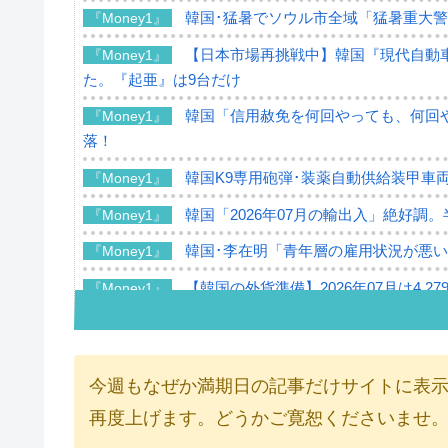
韓国･猛暑でソウル市全域「猛暑重大
『Money1』
【日本市場再挑戦中】韓国『現代自動車
『Money1』
た。『起亜』は9台だけ
韓国「信用赦免を何回やっても、何回や
『Money1』
落！
韓国K9専用砲弾･装薬自動供給装甲車両
『Money1』
韓国「2026年07月の輸出入」絶好調
『Money1』
韓国･李在明「青年層の雇用状況が悪い
『Money1』
【韓国の外貨準備】2026年07月は4,2
『Money1』
韓国「ここは北朝鮮なのか。選管がサ
『Money1』
韓国･李在明さっそく不動産対策で浅
『Money1』
今週もなぜか満期日の記事だけサイトに表
韓国は「中国と同じく」投資に不適格
『Money1』
再度上げます。どうかご寛恕くださいませ
『韓国銀行』が「金の保有量を増やし
『Money1』