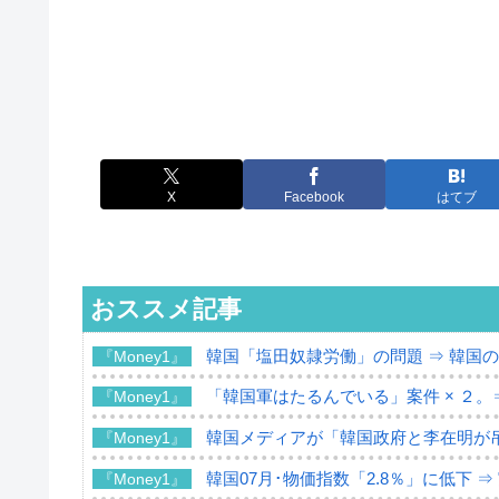
X
Facebook
はてブ
おススメ記事
韓国「塩田奴隷労働」の問題 ⇒ 韓国
『Money1』
「韓国軍はたるんでいる」案件 × ２。
『Money1』
韓国メディアが「韓国政府と李在明が
『Money1』
韓国07月･物価指数「2.8％」に低下 
『Money1』