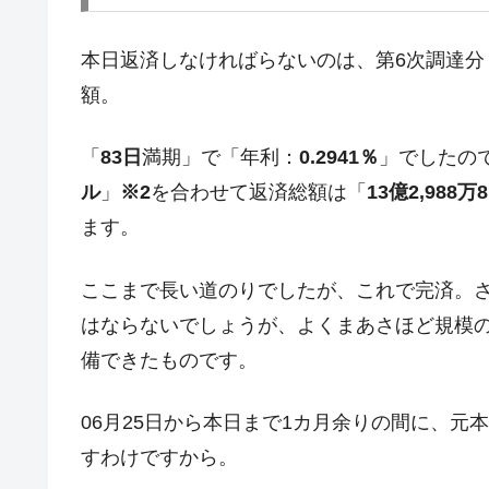
夏の甲子園、優勝校を最も多く輩出している
Fact1
本日返済しなければらないのは、第6次調達分「
今話題の「楽天ライオンズ」とは？
Fact1
額。
奇跡の毛色「白毛馬」とは？
Fact1
全て勝つといくら？ 競馬GI競走で勝利騎手
Fact1
「
83日
満期」で「年利：
0.2941％
」でしたので
ル
」
※2
を合わせて返済総額は「
13億2,988万
平成仮面ライダーの意外すぎるモチーフとは
Fact1
ます。
発表から2日で大崩壊、鳴かず飛ばずに終わ
Fact1
日本人マスターズ挑戦の歴史。松山以前に最
Fact1
ここまで長い道のりでしたが、これで完済。
甲子園通算本塁打、最多の清原に次いで多く
Fact1
はならないでしょうが、よくまあさほど規模
セレクトセールの高額取引馬が稼いだ金額と
Fact1
備できたものです。
06月25日から本日まで1カ月余りの間に、元
すわけですから。