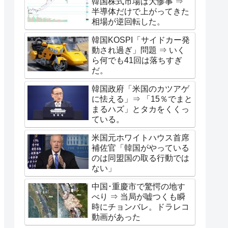
韓国株式市場は大惨事 ⇒
半導体だけで上がってきた
相場が逆回転した。
韓国KOSPI「サイドカー発
動され過ぎ」問題 ⇒ いく
ら何でも41回は落ちすぎ
だ。
韓国政府「米国のカツアゲ
に怯える」⇒ 「15％でまと
まるハズ」とタカをくくっ
ている。
米国元ホワイトハウス首席
補佐官「韓国がやっている
のは同盟国の取る行動では
ない」
中国･重慶市で驚愕の地す
べり ⇒ 当局が嘘つくも瞬
時にチョンバレ。ドラレコ
動画があった