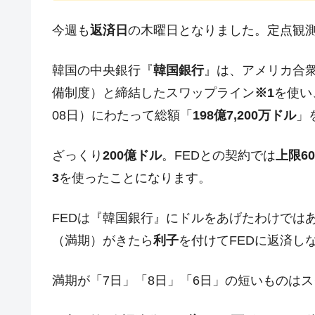
韓国･外為取引量「1日当たり1,214.
『Money1』
今週も
返済日
の木曜日となりました。定点観
韓国･帰ってきた李在明。李在明を支持し
『Money1』
韓国大統領府ボンクラ政策室長が告発さ
『Money1』
韓国の中央銀行『
韓国銀行
』は、アメリカ合
壟断
備制度）と締結したスワップライン
※1
を使い
韓国･警察職員が「丸刈りになって抗
『Money1』
08日）にわたって総額「
198億7,200万ドル
」
中国だけが鉄鋼輸出を異常増加させる 
『Money1』
ざっくり
200億ドル
。FEDとの契約では
上限6
韓国製造業「半導体絶好調」のウラで他
『Money1』
3
を使ったことになります。
【米韓激突案件】韓国消費者院が『クーパ
『Money1』
韓国で猛暑。南東部では干ばつ
『Money1』
FEDは『韓国銀行』にドルをあげたわけでは
韓国型イージス搭載の次世代駆逐艦「KD
（満期）がきたら
利子
を付けてFEDに返済し
『Money1』
【対日本円】ウォン安が急進！ 日米
『Money1』
満期が「7日」「8日」「6日」の短いものは
韓国政府『BYD』車への補助金を全廃 
『Money1』
1.9倍！