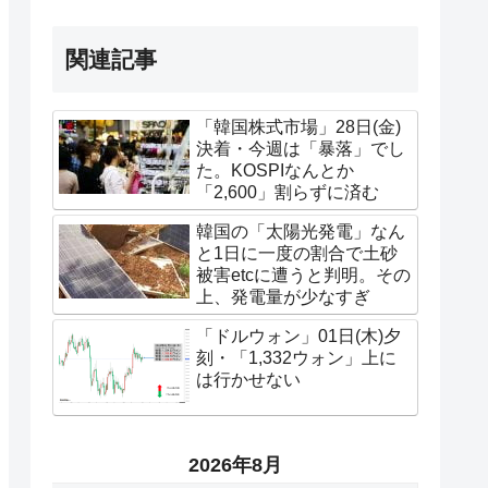
関連記事
「韓国株式市場」28日(金)
決着・今週は「暴落」でし
た。KOSPIなんとか
「2,600」割らずに済む
韓国の「太陽光発電」なん
と1日に一度の割合で土砂
被害etcに遭うと判明。その
上、発電量が少なすぎ
「ドルウォン」01日(木)夕
刻・「1,332ウォン」上に
は行かせない
2026年8月