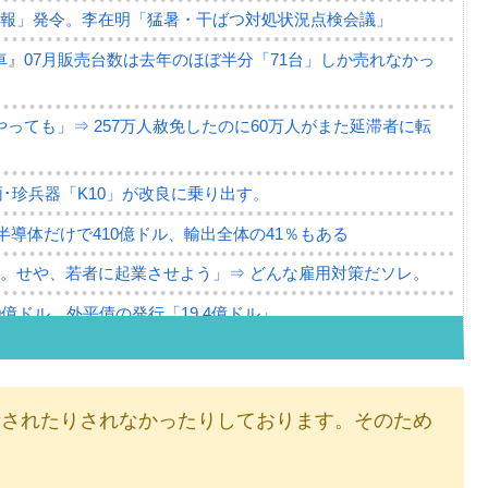
警報」発令。李在明「猛暑・干ばつ対処状況点検会議」
』07月販売台数は去年のほぼ半分「71台」しか売れなかっ
っても」⇒ 257万人赦免したのに60万人がまた延滞者に転
･珍兵器「K10」が改良に乗り出す。
。半導体だけで410億ドル、輸出全体の41％もある
。せや、若者に起業させよう」⇒ どんな雇用対策だソレ。
79億ドル。外平債の発行「19.4億ドル」
ーバーにウソのデータを入力したのは明白だ」
薄な発言。
示されたりされなかったりしております。そのため
な国だ。
。
ます」⇒「金を経由するドル入手」手段ではないのか？