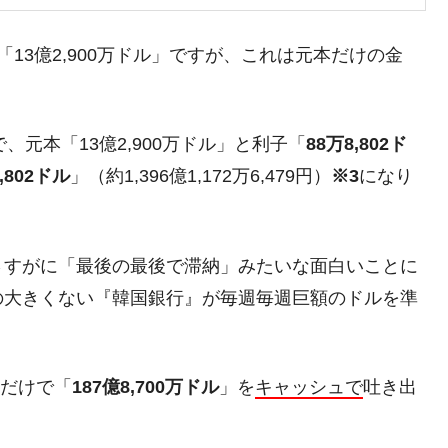
都道府県とは？
13億2,900万ドル」ですが、これは元本だけの金
がもらえる賞金とは？
、元本「13億2,900万ドル」と利子「
88万8,802ド
8,802ドル
」（約1,396億1,172万6,479円）
※3
になり
？
りそうなスーパーリーグとは？
高位だった選手とは？
さすがに「最後の最後で滞納」みたいな面白いことに
打っている意外な選手とは？
の大きくない『韓国銀行』が毎週毎週巨額のドルを準
は？
本だけで「
187億8,700万ドル
」を
キャッシュで
吐き出