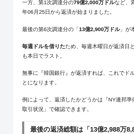
一方、第1次調達分の
79億2,000万ドル
など、
在韓米国大使スティールが着韓！⇒ 
『Money1』
年06月25日から返済が始まりました。
ドを掲げる「在韓反米勢力」
韓国政府「2035年までに18.4GW規
『Money1』
最後の第6次調達分の「
13億2,900万ドル
」が
JPモルガン「韓国レバレッジETFの
『Money1』
毎週ドルを借りた
ため、毎週木曜日が返済日
韓国『国民年金公団』株価暴落で200
『Money1』
も本日でラスト。
韓国政府「ニセＫ-ブランドを通報しよ
『Money1』
韓国「橋が落ちました」⇒ 耐久性「な
『Money1』
無事に『韓国銀行』が返済すれば、これでド
韓国鉄鋼最大手『POSCO』ズブズブ沈
『Money1』
とになります。
米国下院「韓国の公務員個人をターゲ
『Money1』
例によって、返済したかどうかは『NY連邦準
する差別。許してはおかぬ
取引状況」で確認できます。
韓国ボンクラ政策室長･金容範、株価
『Money1』
韓国半導体『SKハイニックス』2026
『Money1』
最後の返済総額は「13億2,988万8,
日本の誇る海洋資源調査船『白嶺』は先進技
Fact1