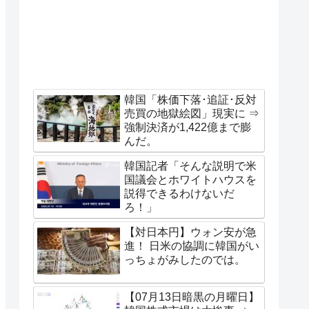
韓国「株価下落･追証･反対
売買の地獄絵図」現実に ⇒
強制決済が1,422億まで膨
んだ。
韓国記者「そんな説明で米
国議会とホワイトハウスを
説得できるわけないだ
ろ！」
【対日本円】ウォン安が急
進！ 日米の協調に韓国がい
っちょがみしたのでは。
【07月13日暗黒の月曜日】