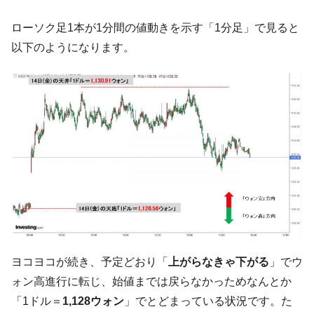
韓国･警察職員が「丸刈りになって抗議活
『Money1』
ローソク足1本が1分間の値動きを示す「1分足」で見ると
動」
以下のようになります。
中国だけが鉄鋼輸出を異常増加させる ⇒ 中
『Money1』
国の過剰生産が世界を蝕む。
韓国製造業「半導体絶好調」のウラで他業
『Money1』
種は全般的「不調」⇒ PSIが示す現況は決して良くない。
【米韓激突案件】韓国消費者院が『クーパ
『Money1』
ン』1人当たり賠償10万ウォンを認定 ⇒ 総額3兆7,000億
韓国で猛暑。南東部では干ばつ
『Money1』
韓国型イージス搭載の次世代駆逐艦
『Money1』
「KDDX」1番艦、2032年竣工と公示
【対日本円】ウォン安が急進！ 日米の協調
『Money1』
に韓国がいっちょがみしたのでは。
ヨコヨコが続き、予定どおり「
上がらなきゃ下がる
」でウ
韓国政府『BYD』車への補助金を全廃 ⇒ 実
『Money1』
ォン高進行に転じ、始値までは戻らなかっためなんとか
は韓国で『BYD』車は売れている。6カ月で対前年同期比
「1ドル＝
1,128ウォン
」でとどまっている状況です。た
1.9倍！