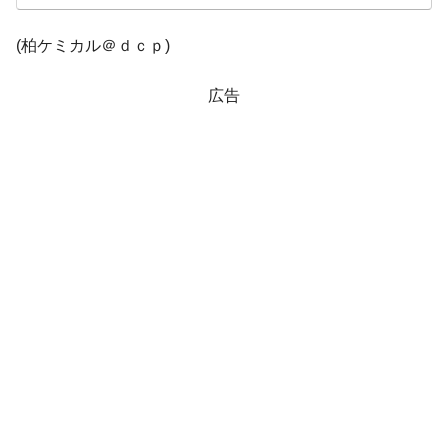
する差別。許してはおかぬ
(柏ケミカル＠ｄｃｐ)
韓国ボンクラ政策室長･金容範、株価暴落に
『Money1』
他人事のような発言。
広告
韓国半導体『SKハイニックス』2026年2Qの
『Money1』
業績「史上最高益」当期純利益は前年同期比13.4倍に。
韓国･加徳島新国際空港「またも暗礁」の危
『Money1』
機 ⇒ 10.7兆では損が出るからできない。
【速報】韓国株式市場の暴落・本日07月29
『Money1』
日(水)もサイドカー・サーキットブレイカーの二段コンボ
発動！
日本の誇る海洋資源調査船『白嶺』は先進技術の
Fact1
塊！
夏の甲子園、優勝校を最も多く輩出している都道
Fact1
府県とは？
今話題の「楽天ライオンズ」とは？
Fact1
奇跡の毛色「白毛馬」とは？
Fact1