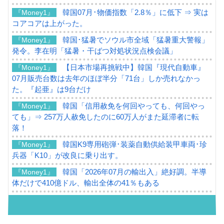
韓国07月･物価指数「2.8％」に低下 ⇒ 実は
『Money1』
コアコアは上がった。
韓国･猛暑でソウル市全域「猛暑重大警報」
『Money1』
発令。李在明「猛暑・干ばつ対処状況点検会議」
【日本市場再挑戦中】韓国『現代自動車』
『Money1』
07月販売台数は去年のほぼ半分「71台」しか売れなかっ
た。『起亜』は9台だけ
韓国「信用赦免を何回やっても、何回やっ
『Money1』
ても」⇒ 257万人赦免したのに60万人がまた延滞者に転
落！
韓国K9専用砲弾･装薬自動供給装甲車両･珍
『Money1』
兵器「K10」が改良に乗り出す。
韓国「2026年07月の輸出入」絶好調。半導
『Money1』
体だけで410億ドル、輸出全体の41％もある
韓国･李在明「青年層の雇用状況が悪い。せ
『Money1』
や、若者に起業させよう」⇒ どんな雇用対策だソレ。