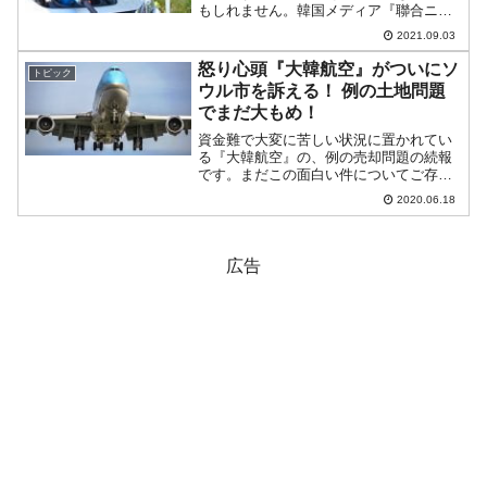
もしれません。韓国メディア『聯合ニュ
ース』に「電気自動車市場で押される日
2021.09.03
本の企業は、技術では美よりも上回って
いる」という記事が出ました。ネタ元
怒り心頭『大韓航空』がついにソ
トピック
は、日本メディア『日本経済...
ウル市を訴える！ 例の土地問題
でまだ大もめ！
資金難で大変に苦しい状況に置かれてい
る『大韓航空』の、例の売却問題の続報
です。まだこの面白い件についてご存じ
のない方は先に以下の「これまでのあら
2020.06.18
すじ」をお読みください。「土地の競争
入札が入札ゼロに終わった」というとこ
ろまでご存じの方はあらす...
広告