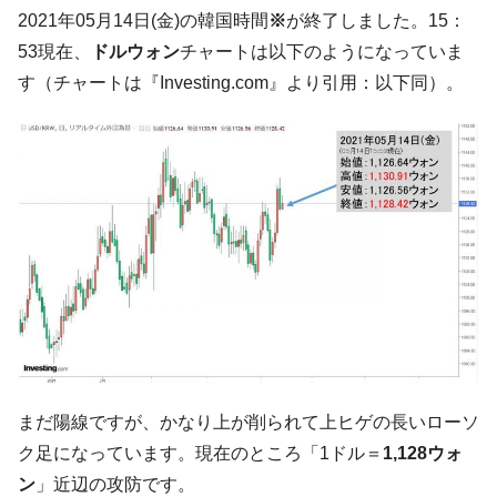
【韓国の外貨準備】2026年07月は4,279億ド
『Money1』
2021年05月14日(金)の韓国時間
※
が終了しました。15：
ル。外平債の発行「19.4億ドル」
53現在、
ドルウォン
チャートは以下のようになっていま
韓国「ここは北朝鮮なのか。選管がサーバ
『Money1』
す（チャートは『Investing.com』より引用：以下同）。
ーにウソのデータを入力したのは明白だ」
韓国･李在明さっそく不動産対策で浅薄な発
『Money1』
言。
韓国は「中国と同じく」投資に不適格な国
『Money1』
だ。
『韓国銀行』が「金の保有量を増やしま
『Money1』
す」⇒「金を経由するドル入手」手段ではないのか？
韓国･外為取引量「1日当たり1,214.4億ド
『Money1』
ル」まで拡大 ⇒ 海外資金の動きに強く左右される状態
韓国･帰ってきた李在明。李在明を支持しな
『Money1』
い「50.5％」に上昇
まだ陽線ですが、かなり上が削られて上ヒゲの長いローソ
韓国大統領府ボンクラ政策室長が告発され
『Money1』
ク足になっています。現在のところ「1ドル＝
1,128ウォ
た ⇒ 国家が行った恐るべき株価操作であり、空前の国政壟
断
ン
」近辺の攻防です。