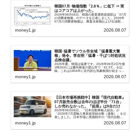
韓国07月･物価指数「2.8％」に低下 ⇒ 実
はコアコアは上がった。
2026年08月04日、韓国の産業通商資源部は「07月
の消費者物価」のデータを公表しました。2026年
07月の消費者物価は、農畜水産物および石油類の
上昇率が鈍化したことなどにより、前年同月比
2.8％上昇（06月は3.2％）となり、上昇率は前...
money1.jp
2026.08.07
韓国･猛暑でソウル市全域「猛暑重大警
報」発令。李在明「猛暑・干ばつ対処状況
点検会議」
2026年夏。韓国は猛暑です。2026年08月2日午後
1時26分には慶尚南道の梁山市で「42.5℃」を記
録。これは1904年に近代的な気象観測が始まって
以来の韓国史上最高気温です。08月04日には、ソ
money1.jp
2026.08.07
ウル市全域への「猛暑重大警報」が発令され...
【日本市場再挑戦中】韓国『現代自動車』
07月販売台数は去年のほぼ半分「71台」
しか売れなかった。『起亜』は9台だけ
2026年08月06日、『日本自動車輸入組合』が
「2026年7月度輸入車新規登録台数（速報）」を公
表しました。日本市場に再挑戦中の『現代自動
車』、また日本市場を攻略したい『BYD』の販売
money1.jp
2026.08.07
台数はこの中に捉えられているはずです。先月から
は韓国の...