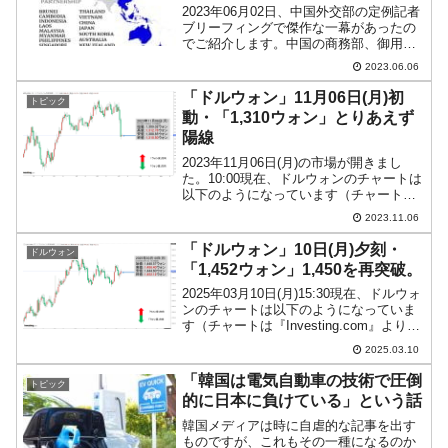
2023年06月02日、中国外交部の定例記者
ブリーフィングで傑作な一幕があったの
でご紹介します。中国の商務部、御用新
聞なども「本日、（中国が主導する）
2023.06.06
RCEPが完全発効」という喧伝したので
すが、実はそうではなかったのです。こ
「ドルウォン」11月06日(月)初
トピック
れを『共同通信』...
動・「1,310ウォン」とりあえず
陽線
2023年11月06日(月)の市場が開きまし
た。10:00現在、ドルウォンのチャートは
以下のようになっています（チャートは
『Investing.com』より引用）。これから
2023.11.06
ローソク足の調整が入るかもしれません
が、2日続けての大幅下落。本日は...
「ドルウォン」10日(月)夕刻・
ドルウォン
「1,452ウォン」1,450を再突破。
2025年03月10日(月)15:30現在、ドルウォ
ンのチャートは以下のようになっていま
す（チャートは『Investing.com』より引
用）。陽線が伸び、「1ドル＝1,450ウォ
2025.03.10
ン」を再突破しています。現在のところ
「1ドル＝1,452ウォ...
「韓国は電気自動車の技術で圧倒
トピック
的に日本に負けている」という話
韓国メディアは時に自虐的な記事を出す
ものですが、これもその一種になるのか