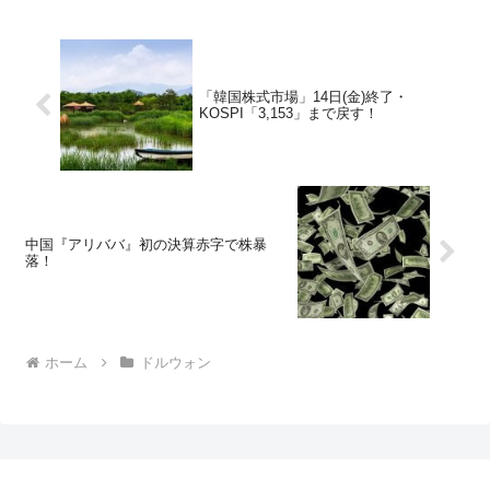
「韓国株式市場」14日(金)終了・
KOSPI「3,153」まで戻す！
中国『アリババ』初の決算赤字で株暴
落！
ホーム
ドルウォン