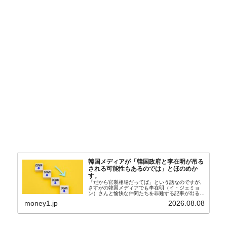
韓国メディアが「韓国政府と李在明が吊る
される可能性もあるのでは」とほのめか
す。
「だから官製相場だってば」という話なのですが、
さすがの韓国メディアでも李在明（イ・ジェミョ
ン）さんと愉快な仲間たちを非難する記事が出るよ
うになっています。もちろん株価の暴落についてで
money1.jp
2026.08.08
『朝鮮日報』に面白い記事が出ています。「東西南
北」というコ...