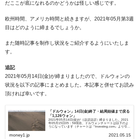
だここが底になれるのかどうかは怪しい感じです。
在韓米国大使スティールが着韓！⇒ さっそ
『Money1』
く空港に詰めかけ「出て行け！」「極右勢力」のプラカー
ドを掲げる「在韓反米勢力」
欧州時間、アメリカ時間と続きますが、2021年05月第3週
目はどのように締まるでしょうか。
韓国政府「2035年までに18.4GW規模のAIデ
『Money1』
ータセンター整備」⇒ だから無理だってば。
また随時記事を制作し状況をご紹介するようにいたしま
JPモルガン「韓国レバレッジETFの清算は
『Money1』
す。
ほぼ終わった」
韓国『国民年金公団』株価暴落で200兆蒸
『Money1』
追記
発。
2021年05月14日(金)が締まりましたので、ドルウォンの
韓国政府「ニセＫ-ブランドを通報しようキ
『Money1』
状況を以下の記事にまとめました。本記事と併せてお読み
ャンペーン」⇒ あの名物教授も登場！
頂ければ幸いです。
韓国「橋が落ちました」⇒ 耐久性「なさす
『Money1』
ぎ」では。
「ドルウォン」14日(金)終了・結局始値まで戻る
韓国鉄鋼最大手『POSCO』ズブズブ沈む。
『Money1』
「1,126ウォン」
2021年05月14日(金)が（ほぼほぼ）締まりました。2021
営業利益80.2％も減少
年05月15日05：59現在、ドルウォンチャートは以下のよ
うになっています（チャートは『Investing.com』より引
用：以下同）。結局、ほぼ始値まで戻って、上ヒゲが長い
米国下院「韓国の公務員個人をターゲット
『Money1』
ロ...
money1.jp
2021.05.15
にぶん殴る法案」提出！⇒ クーパン問題は合衆国企業に対