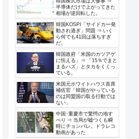
韓国株式市場は大惨事 ⇒
半導体だけで上がってきた
相場が逆回転した。
韓国KOSPI「サイドカー発
動され過ぎ」問題 ⇒ いく
ら何でも41回は落ちすぎ
だ。
韓国政府「米国のカツアゲ
に怯える」⇒ 「15％でまと
まるハズ」とタカをくくっ
ている。
米国元ホワイトハウス首席
補佐官「韓国がやっている
のは同盟国の取る行動では
ない」
中国･重慶市で驚愕の地す
べり ⇒ 当局が嘘つくも瞬
時にチョンバレ。ドラレコ
動画があった