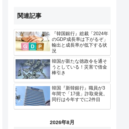
関連記事
『韓国銀行』総裁「2024年
のGDP成長率は下がるぞ」
輸出と成長率が低下する状
況
韓国が新たな徳政令を通そ
うとしている！災害で借金
棒引き
韓国『新韓銀行』職員が3
年間で「17億」詐取発覚。
同行は今年すでに2件目
2026年8月