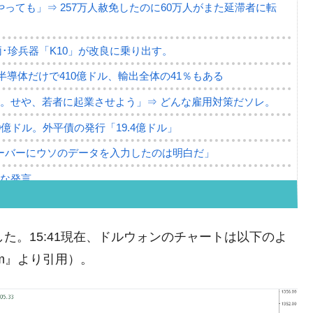
っても」⇒ 257万人赦免したのに60万人がまた延滞者に転
･珍兵器「K10」が改良に乗り出す。
。半導体だけで410億ドル、輸出全体の41％もある
。せや、若者に起業させよう」⇒ どんな雇用対策だソレ。
79億ドル。外平債の発行「19.4億ドル」
ーバーにウソのデータを入力したのは明白だ」
薄な発言。
な国だ。
ます」⇒「金を経由するドル入手」手段ではないのか？
た。15:41現在、ドルウォンのチャートは以下のよ
4億ドル」まで拡大 ⇒ 海外資金の動きに強く左右される状態
com』より引用）。
ない「50.5％」に上昇
れた ⇒ 国家が行った恐るべき株価操作であり、空前の国政