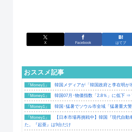
X
Facebook
はてブ
おススメ記事
韓国メディアが「韓国政府と李在明が
『Money1』
韓国07月･物価指数「2.8％」に低下 
『Money1』
韓国･猛暑でソウル市全域「猛暑重大
『Money1』
【日本市場再挑戦中】韓国『現代自動車
『Money1』
た。『起亜』は9台だけ