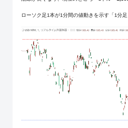
JPモルガン「韓国レバレッジETFの
『Money1』
ローソク足1本が1分間の値動きを示す「1分
韓国『国民年金公団』株価暴落で200
『Money1』
韓国政府「ニセＫ-ブランドを通報しよ
『Money1』
韓国「橋が落ちました」⇒ 耐久性「な
『Money1』
韓国鉄鋼最大手『POSCO』ズブズブ沈
『Money1』
米国下院「韓国の公務員個人をターゲ
『Money1』
する差別。許してはおかぬ
韓国ボンクラ政策室長･金容範、株価
『Money1』
韓国半導体『SKハイニックス』2026
『Money1』
韓国･加徳島新国際空港「またも暗礁」の
『Money1』
【速報】韓国株式市場の暴落・本日07
『Money1』
発動！
日本の誇る海洋資源調査船『白嶺』は先進技
Fact1