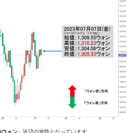
議活動」
⇒ 中国の過剰生産が世界を蝕む。
業種は全般的「不調」⇒ PSIが示す現況は決して良くない。
ン』1人当たり賠償10万ウォンを認定 ⇒ 総額3兆7,000億
DX」1番艦、2032年竣工と公示
の協調に韓国がいっちょがみしたのでは。
⇒ 実は韓国で『BYD』車は売れている。6カ月で対前年同期比
さっそく空港に詰めかけ「出て行け！」「極右勢力」のプラカー
模のAIデータセンター整備」⇒ だから無理だってば。
05ウォン
」近辺の攻防となっています。