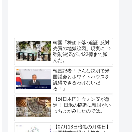
韓国「株価下落･追証･反対
売買の地獄絵図」現実に ⇒
強制決済が1,422億まで膨
んだ。
韓国記者「そんな説明で米
国議会とホワイトハウスを
説得できるわけないだ
ろ！」
【対日本円】ウォン安が急
進！ 日米の協調に韓国がい
っちょがみしたのでは。
【07月13日暗黒の月曜日】