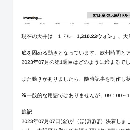
夏の甲子園、優勝校を最も多く輩出している
Fact1
今話題の「楽天ライオンズ」とは？
Fact1
奇跡の毛色「白毛馬」とは？
Fact1
現在の天井は「1ドル＝
1,310.23ウォン
」、天
全て勝つといくら？ 競馬GI競走で勝利騎手
Fact1
平成仮面ライダーの意外すぎるモチーフとは
Fact1
底を固める動きとなっています。欧州時間と
発表から2日で大崩壊、鳴かず飛ばずに終わ
Fact1
2023年07月の第1週目はどのように締まるで
日本人マスターズ挑戦の歴史。松山以前に最
Fact1
また動きがありましたら、随時記事を制作し
甲子園通算本塁打、最多の清原に次いで多く
Fact1
セレクトセールの高額取引馬が稼いだ金額と
Fact1
※
一般的な用語ではありませんが、09：00～1
追記
2023年07月07日(金)が（ほぼほぼ）決着