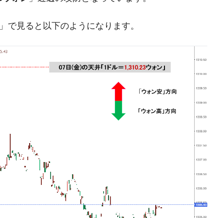
清算はほぼ終わった」
足」で見ると以下のようになります。
兆蒸発。
うキャンペーン」⇒ あの名物教授も登場！
さすぎ」では。
む。営業利益80.2％も減少
ットにぶん殴る法案」提出！⇒ クーパン問題は合衆国企業に対
暴落に他人事のような発言。
年2Qの業績「史上最高益」当期純利益は前年同期比13.4倍に。
危機 ⇒ 10.7兆では損が出るからできない。
月29日(水)もサイドカー・サーキットブレイカーの二段コンボ
術の塊！