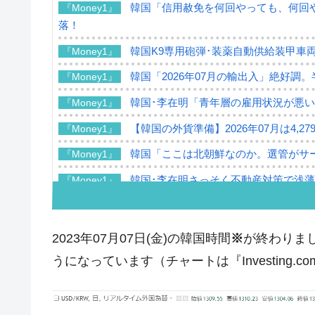
韓国「信用赦免を何回やっても、何回や
『Money1』
落！
韓国K9専用砲弾･装薬自動供給装甲車両
『Money1』
韓国「2026年07月の輸出入」絶好調
『Money1』
韓国･李在明「青年層の雇用状況が悪い
『Money1』
【韓国の外貨準備】2026年07月は4,2
『Money1』
韓国「ここは北朝鮮なのか。選管がサ
『Money1』
韓国･李在明さっそく不動産対策で浅
『Money1』
韓国は「中国と同じく」投資に不適格
『Money1』
『韓国銀行』が「金の保有量を増やし
『Money1』
2023年07月07日(金)の韓国時間
※
が終わりまし
韓国･外為取引量「1日当たり1,214.
『Money1』
うになっています（チャートは『Investing.
韓国･帰ってきた李在明。李在明を支持し
『Money1』
韓国大統領府ボンクラ政策室長が告発さ
『Money1』