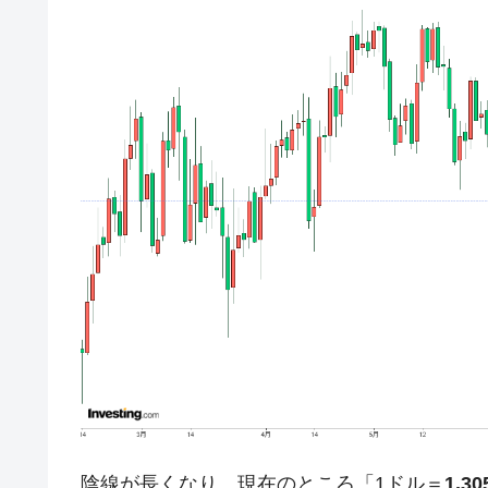
壟断
韓国･警察職員が「丸刈りになって抗
『Money1』
中国だけが鉄鋼輸出を異常増加させる 
『Money1』
韓国製造業「半導体絶好調」のウラで他
『Money1』
【米韓激突案件】韓国消費者院が『クーパ
『Money1』
韓国で猛暑。南東部では干ばつ
『Money1』
韓国型イージス搭載の次世代駆逐艦「KD
『Money1』
【対日本円】ウォン安が急進！ 日米
『Money1』
韓国政府『BYD』車への補助金を全廃 
『Money1』
1.9倍！
在韓米国大使スティールが着韓！⇒ 
『Money1』
ドを掲げる「在韓反米勢力」
韓国政府「2035年までに18.4GW規
『Money1』
陰線が長くなり、現在のところ「1ドル＝
1,3