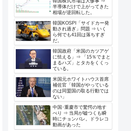
韓国株式市場は大惨事 ⇒
半導体だけで上がってきた
相場が逆回転した。
韓国KOSPI「サイドカー発
動され過ぎ」問題 ⇒ いく
ら何でも41回は落ちすぎ
だ。
韓国政府「米国のカツアゲ
に怯える」⇒ 「15％でまと
まるハズ」とタカをくくっ
ている。
米国元ホワイトハウス首席
補佐官「韓国がやっている
のは同盟国の取る行動では
ない」
中国･重慶市で驚愕の地す
べり ⇒ 当局が嘘つくも瞬
時にチョンバレ。ドラレコ
動画があった