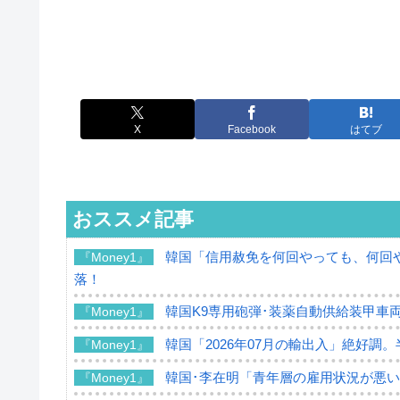
X
Facebook
はてブ
おススメ記事
韓国「信用赦免を何回やっても、何回や
『Money1』
落！
韓国K9専用砲弾･装薬自動供給装甲車両
『Money1』
韓国「2026年07月の輸出入」絶好調
『Money1』
韓国･李在明「青年層の雇用状況が悪い
『Money1』