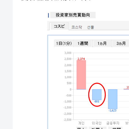
米国下院「韓国の公務員個人をターゲ
『Money1』
する差別。許してはおかぬ
韓国ボンクラ政策室長･金容範、株価
『Money1』
韓国半導体『SKハイニックス』2026
『Money1』
韓国･加徳島新国際空港「またも暗礁」の
『Money1』
【速報】韓国株式市場の暴落・本日07
『Money1』
発動！
IT産業は人を雇用する効果は低い。全
『Money1』
韓国「株式市場が賭博場のように変質
『Money1』
韓国「2026年1Q 資金循環統計」面白
『Money1』
韓国化学企業最大手『ロッテケミカル
『Money1』
日本の誇る海洋資源調査船『白嶺』は先進技
Fact1
夏の甲子園、優勝校を最も多く輩出している
Fact1