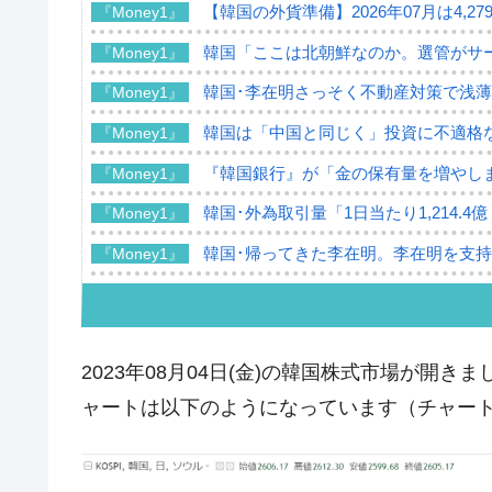
【韓国の外貨準備】2026年07月は4,2
『Money1』
韓国「ここは北朝鮮なのか。選管がサ
『Money1』
韓国･李在明さっそく不動産対策で浅
『Money1』
韓国は「中国と同じく」投資に不適格
『Money1』
『韓国銀行』が「金の保有量を増やし
『Money1』
韓国･外為取引量「1日当たり1,214.
『Money1』
韓国･帰ってきた李在明。李在明を支持し
『Money1』
韓国大統領府ボンクラ政策室長が告発さ
『Money1』
壟断
韓国･警察職員が「丸刈りになって抗
『Money1』
2023年08月04日(金)の韓国株式市場が開きまし
中国だけが鉄鋼輸出を異常増加させる 
『Money1』
ャートは以下のようになっています（チャートは『I
韓国製造業「半導体絶好調」のウラで他
『Money1』
【米韓激突案件】韓国消費者院が『クーパ
『Money1』