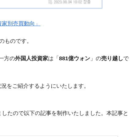
』「投資家別売買動向」
がもらえる賞金とは？
現在のものです。
？
りそうなスーパーリーグとは？
一方の
外国人投資家
は「
881億ウォン
」の
売り越し
で
高位だった選手とは？
打っている意外な選手とは？
状況をご紹介するようにいたします。
は？
まりましたので以下の記事を制作いたしました。本記事と