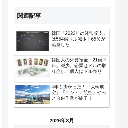
関連記事
韓国「2022年の経常収支」
は554億ドル減少！65％が
蒸発した
韓国人の外貨預金「21億ド
ル」減少。企業はドルの取
り崩し、個人はドル売り
4年も掛かった！『大韓航
空』『アシアナ航空』やっ
と合併作業が終了！
2026年8月