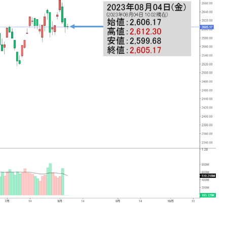
DX」1番艦、2032年竣工と公示
の協調に韓国がいっちょがみしたのでは。
⇒ 実は韓国で『BYD』車は売れている。6カ月で対前年同期比
さっそく空港に詰めかけ「出て行け！」「極右勢力」のプラカー
模のAIデータセンター整備」⇒ だから無理だってば。
清算はほぼ終わった」
兆蒸発。
うキャンペーン」⇒ あの名物教授も登場！
さすぎ」では。
む。営業利益80.2％も減少