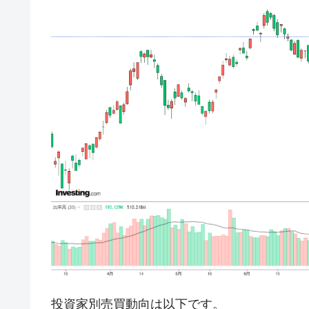
韓国で猛暑。南東部では干ばつ
『Money1』
韓国型イージス搭載の次世代駆逐艦「KD
『Money1』
【対日本円】ウォン安が急進！ 日米
『Money1』
韓国政府『BYD』車への補助金を全廃 
『Money1』
1.9倍！
在韓米国大使スティールが着韓！⇒ 
『Money1』
ドを掲げる「在韓反米勢力」
韓国政府「2035年までに18.4GW規
『Money1』
JPモルガン「韓国レバレッジETFの
『Money1』
韓国『国民年金公団』株価暴落で200
『Money1』
韓国政府「ニセＫ-ブランドを通報しよ
『Money1』
韓国「橋が落ちました」⇒ 耐久性「な
『Money1』
投資家別売買動向は以下です。
韓国鉄鋼最大手『POSCO』ズブズブ沈
『Money1』