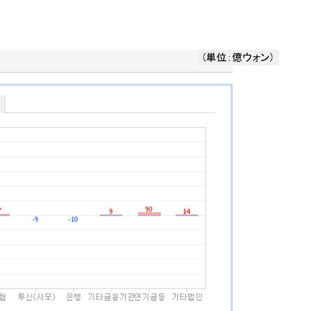
ットにぶん殴る法案」提出！⇒ クーパン問題は合衆国企業に対
暴落に他人事のような発言。
年2Qの業績「史上最高益」当期純利益は前年同期比13.4倍に。
危機 ⇒ 10.7兆では損が出るからできない。
月29日(水)もサイドカー・サーキットブレイカーの二段コンボ
産業の半分未満しか雇用を生まない
したのは政界の責任だ」
い結果に。
』純借入金が約8兆。信用格付け「ネガティブ」にダウン
術の塊！
都道府県とは？