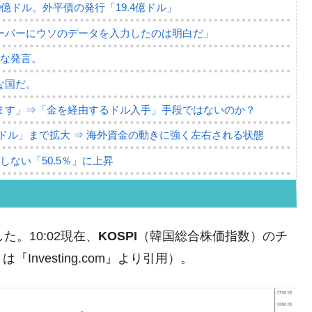
79億ドル。外平債の発行「19.4億ドル」
ーバーにウソのデータを入力したのは明白だ」
薄な発言。
な国だ。
ます」⇒「金を経由するドル入手」手段ではないのか？
4億ドル」まで拡大 ⇒ 海外資金の動きに強く左右される状態
ない「50.5％」に上昇
れた ⇒ 国家が行った恐るべき株価操作であり、空前の国政
議活動」
た。10:02現在、
KOSPI
（韓国総合株価指数）のチ
⇒ 中国の過剰生産が世界を蝕む。
nvesting.com』より引用）。
業種は全般的「不調」⇒ PSIが示す現況は決して良くない。
ン』1人当たり賠償10万ウォンを認定 ⇒ 総額3兆7,000億