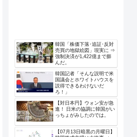
韓国「株価下落･追証･反対
売買の地獄絵図」現実に ⇒
強制決済が1,422億まで膨
んだ。
韓国記者「そんな説明で米
国議会とホワイトハウスを
説得できるわけないだ
ろ！」
【対日本円】ウォン安が急
進！ 日米の協調に韓国がい
っちょがみしたのでは。
【07月13日暗黒の月曜日】