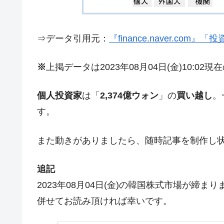
今話題の「楽天ライオンズ」とは？
Fact1
奇跡の毛色「白毛馬」とは？
Fact1
⇒データ引用元：
『finance.naver.com
全て勝つといくら？ 競馬GI競走で勝利騎手
Fact1
※
上掲データは2023年08月04日(金)10:02
平成仮面ライダーの意外すぎるモチーフとは
Fact1
発表から2日で大崩壊、鳴かず飛ばずに終わ
Fact1
個人投資家
は「
2,374億ウォン
」の
買い越し
。
日本人マスターズ挑戦の歴史。松山以前に最
Fact1
す。
甲子園通算本塁打、最多の清原に次いで多く
Fact1
また動きがありましたら、随時記事を制作し
セレクトセールの高額取引馬が稼いだ金額と
Fact1
追記
2023年08月04日(金)の韓国株式市場が締
併せてお読み頂ければ幸いです。