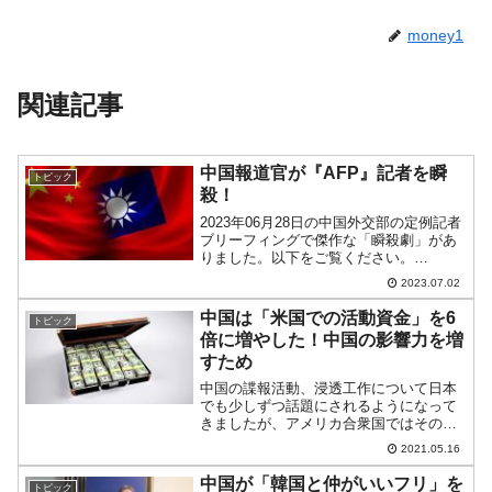
money1
関連記事
中国報道官が『AFP』記者を瞬
トピック
殺！
2023年06月28日の中国外交部の定例記者
ブリーフィングで傑作な「瞬殺劇」があ
りました。以下をご覧ください。
『AFP』記者：台湾当局がこのほど、台
2023.07.02
北で開催される博覧会への中国9省の関係
者の参加を拒否したと報じられていま
中国は「米国での活動資金」を6
トピック
す。 中国の反応は？...
倍に増やした！中国の影響力を増
すため
中国の諜報活動、浸透工作について日本
でも少しずつ話題にされるようになって
きましたが、アメリカ合衆国ではその解
明、追究が官民問わず行われています。
2021.05.16
『Centre for ResponsivePolitics』が独自
に調査を行った非常に興味深い...
中国が「韓国と仲がいいフリ」を
トピック