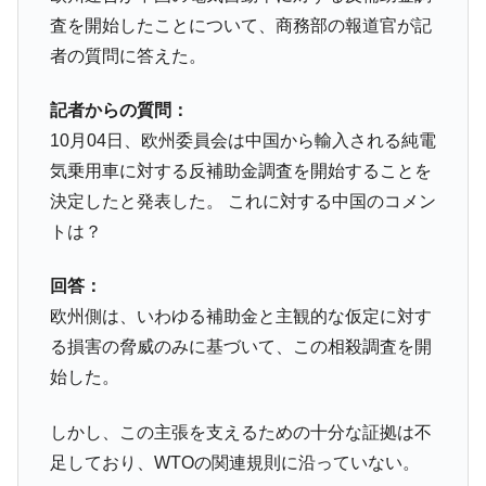
ドを掲げる「在韓反米勢力」
査を開始したことについて、商務部の報道官が記
韓国政府「2035年までに18.4GW規模のAIデ
『Money1』
者の質問に答えた。
ータセンター整備」⇒ だから無理だってば。
JPモルガン「韓国レバレッジETFの清算は
『Money1』
記者からの質問：
ほぼ終わった」
10月04日、欧州委員会は中国から輸入される純電
韓国『国民年金公団』株価暴落で200兆蒸
『Money1』
気乗用車に対する反補助金調査を開始することを
発。
決定したと発表した。 これに対する中国のコメン
韓国政府「ニセＫ-ブランドを通報しようキ
『Money1』
トは？
ャンペーン」⇒ あの名物教授も登場！
韓国「橋が落ちました」⇒ 耐久性「なさす
『Money1』
回答：
ぎ」では。
欧州側は、いわゆる補助金と主観的な仮定に対す
韓国鉄鋼最大手『POSCO』ズブズブ沈む。
『Money1』
る損害の脅威のみに基づいて、この相殺調査を開
営業利益80.2％も減少
始した。
米国下院「韓国の公務員個人をターゲット
『Money1』
にぶん殴る法案」提出！⇒ クーパン問題は合衆国企業に対
しかし、この主張を支えるための十分な証拠は不
する差別。許してはおかぬ
足しており、WTOの関連規則に沿っていない。
韓国ボンクラ政策室長･金容範、株価暴落に
『Money1』