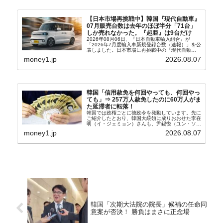
【日本市場再挑戦中】韓国『現代自動車』
07月販売台数は去年のほぼ半分「71台」
しか売れなかった。『起亜』は9台だけ
2026年08月06日、『日本自動車輸入組合』が
「2026年7月度輸入車新規登録台数（速報）」を公
表しました。日本市場に再挑戦中の『現代自動
車』、また日本市場を攻略したい『BYD』の販売
money1.jp
2026.08.07
台数はこの中に捉えられているはずです。先月から
は韓国の...
韓国「信用赦免を何回やっても、何回やっ
ても」⇒ 257万人赦免したのに60万人がま
た延滞者に転落！
韓国では政権ごとに徳政令を発動しています。先に
ご紹介したとおり、韓国大統領に成りおおせた李在
明（イ・ジェミョン）さんも、尹錫悦（ユン・ソギ
ョル）前政権が行った――「新出発基金」をバッド
money1.jp
2026.08.07
バンクにして不良債権の買い取りを行い、分割償還
や元利減免...
韓国「次期大法院の院長」候補の任命同
意案が否決！ 勝負はまさに正念場