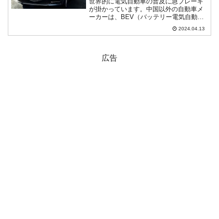
世界的に電気自動車の普及に急ブレーキ
が掛かっています。中国以外の自動車メ
ーカーは、BEV（バッテリー電気自動
車）一辺倒の戦略を止め、ラインアップ
2024.04.13
に「ハイブリッド車」（HV）を拡充しよ
うとしています。「電気自動車強国」を
自称する韓国でも、「こ...
広告