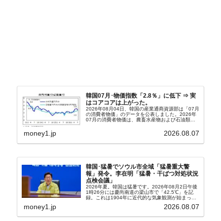
韓国07月･物価指数「2.8％」に低下 ⇒ 実
はコアコアは上がった。
2026年08月04日、韓国の産業通商資源部は「07月
の消費者物価」のデータを公表しました。2026年
07月の消費者物価は、農畜水産物および石油類の
上昇率が鈍化したことなどにより、前年同月比
2.8％上昇（06月は3.2％）となり、上昇率は前...
money1.jp
2026.08.07
韓国･猛暑でソウル市全域「猛暑重大警
報」発令。李在明「猛暑・干ばつ対処状況
点検会議」
2026年夏。韓国は猛暑です。2026年08月2日午後
1時26分には慶尚南道の梁山市で「42.5℃」を記
録。これは1904年に近代的な気象観測が始まって
以来の韓国史上最高気温です。08月04日には、ソ
money1.jp
2026.08.07
ウル市全域への「猛暑重大警報」が発令され...