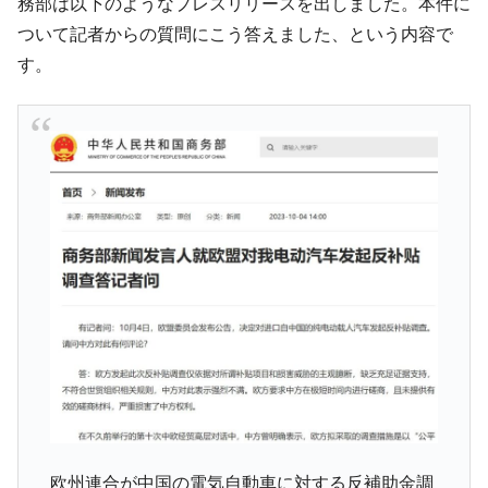
務部は以下のようなプレスリリースを出しました。本件に
中国だけが鉄鋼輸出を異常増加させる ⇒ 中
『Money1』
ついて記者からの質問にこう答えました、という内容で
国の過剰生産が世界を蝕む。
す。
韓国製造業「半導体絶好調」のウラで他業
『Money1』
種は全般的「不調」⇒ PSIが示す現況は決して良くない。
【米韓激突案件】韓国消費者院が『クーパ
『Money1』
ン』1人当たり賠償10万ウォンを認定 ⇒ 総額3兆7,000億
韓国で猛暑。南東部では干ばつ
『Money1』
韓国型イージス搭載の次世代駆逐艦
『Money1』
「KDDX」1番艦、2032年竣工と公示
【対日本円】ウォン安が急進！ 日米の協調
『Money1』
に韓国がいっちょがみしたのでは。
韓国政府『BYD』車への補助金を全廃 ⇒ 実
『Money1』
は韓国で『BYD』車は売れている。6カ月で対前年同期比
1.9倍！
在韓米国大使スティールが着韓！⇒ さっそ
『Money1』
く空港に詰めかけ「出て行け！」「極右勢力」のプラカー
欧州連合が中国の電気自動車に対する反補助金調