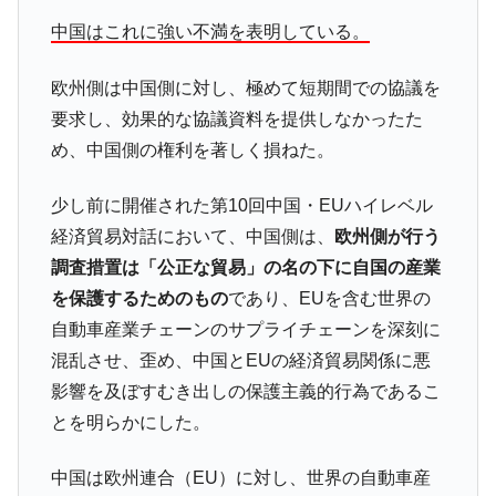
他人事のような発言。
中国はこれに強い不満を表明している。
韓国半導体『SKハイニックス』2026年2Qの
『Money1』
業績「史上最高益」当期純利益は前年同期比13.4倍に。
欧州側は中国側に対し、極めて短期間での協議を
要求し、効果的な協議資料を提供しなかったた
韓国･加徳島新国際空港「またも暗礁」の危
『Money1』
機 ⇒ 10.7兆では損が出るからできない。
め、中国側の権利を著しく損ねた。
【速報】韓国株式市場の暴落・本日07月29
『Money1』
日(水)もサイドカー・サーキットブレイカーの二段コンボ
少し前に開催された第10回中国・EUハイレベル
発動！
経済貿易対話において、中国側は、
欧州側が行う
IT産業は人を雇用する効果は低い。全産業の
『Money1』
調査措置は「公正な貿易」の名の下に自国の産業
半分未満しか雇用を生まない
を保護するためのもの
であり、EUを含む世界の
日本の誇る海洋資源調査船『白嶺』は先進技術の
Fact1
自動車産業チェーンのサプライチェーンを深刻に
塊！
混乱させ、歪め、中国とEUの経済貿易関係に悪
夏の甲子園、優勝校を最も多く輩出している都道
Fact1
影響を及ぼすむき出しの保護主義的行為であるこ
府県とは？
とを明らかにした。
今話題の「楽天ライオンズ」とは？
Fact1
中国は欧州連合（EU）に対し、世界の自動車産
奇跡の毛色「白毛馬」とは？
Fact1