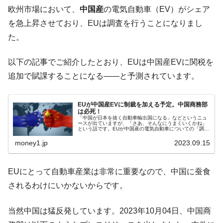
韓国「ここは北朝鮮なのか。選管がサーバ
『Money1』
欧州市場において、
中国産
の電気自動車（EV）がシェア
ーにウソのデータを入力したのは明白だ」
を急上昇させており、EUは調査を行うことになりまし
韓国･李在明さっそく不動産対策で浅薄な発
『Money1』
た。
言。
韓国は「中国と同じく」投資に不適格な国
『Money1』
以下の記事でご紹介したとおり、EUは中国産EVに関税を
だ。
追加で賦課することになる――と予測されています。
『韓国銀行』が「金の保有量を増やしま
『Money1』
す」⇒「金を経由するドル入手」手段ではないのか？
EUが中国産EVに制裁を加える予定。中国商務部
は必死！
韓国･外為取引量「1日当たり1,214.4億ド
『Money1』
「中国が日本を抜く自動車輸出国になる」などというニュ
ル」まで拡大 ⇒ 海外資金の動きに強く左右される状態
ースが出ていますが、「さあ、そんなにうまくいくかね」
という話です。EUが中国産の電気自動車についての「調
査」を開始しました。↑2023年09月13日、欧州委委員会の
韓国･帰ってきた李在明。李在明を支持しな
『Money1』
ウルズラ・フォン・デア・...
money1.jp
2023.09.15
い「50.5％」に上昇
韓国大統領府ボンクラ政策室長が告発され
『Money1』
EUにとって自動車産業は非常に重要なので、中国に蚕食
た ⇒ 国家が行った恐るべき株価操作であり、空前の国政壟
されるわけにいかないからです。
断
韓国･警察職員が「丸刈りになって抗議活
『Money1』
当然中国は猛反発しています。2023年10月04日、中国商
動」