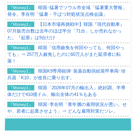
韓国･猛暑でソウル市全域「猛暑重大警報」
『Money1』
発令。李在明「猛暑・干ばつ対処状況点検会議」
【日本市場再挑戦中】韓国『現代自動車』
『Money1』
07月販売台数は去年のほぼ半分「71台」しか売れなかっ
た。『起亜』は9台だけ
韓国「信用赦免を何回やっても、何回やっ
『Money1』
ても」⇒ 257万人赦免したのに60万人がまた延滞者に転
落！
韓国K9専用砲弾･装薬自動供給装甲車両･珍
『Money1』
兵器「K10」が改良に乗り出す。
韓国「2026年07月の輸出入」絶好調。半導
『Money1』
体だけで410億ドル、輸出全体の41％もある
韓国･李在明「青年層の雇用状況が悪い。せ
『Money1』
や、若者に起業させよう」⇒ どんな雇用対策だソレ。
【韓国の外貨準備】2026年07月は4,279億ド
『Money1』
ル。外平債の発行「19.4億ドル」