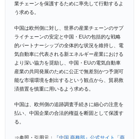
業チェーンを保護するために率先して行動するよ
全て勝つといくら？ 競馬GI競走で勝利騎手がもら
Fact1
う求める。
える賞金とは？
平成仮面ライダーの意外すぎるモチーフとは？
Fact1
中国は欧州側に対し、世界の産業チェーンのサプ
発表から2日で大崩壊、鳴かず飛ばずに終わりそう
Fact1
ライチェーンの安定と中国・EUの包括的な戦略
なスーパーリーグとは？
的パートナーシップの全体的な状況を維持し、電
日本人マスターズ挑戦の歴史。松山以前に最高位
Fact1
気自動車に代表される新エネルギー産業における
だった選手とは？
より深い協力を奨励し、中国・EUの電気自動車
甲子園通算本塁打、最多の清原に次いで多く打っ
Fact1
産業の共同発展のために公正で無差別かつ予測可
ている意外な選手とは？
能な市場環境を創出するという観点から、貿易救
セレクトセールの高額取引馬が稼いだ金額とは？
Fact1
済措置を慎重に用いるよう求める。
中国は、欧州側の追跡調査手続きに細心の注意を
払い、中国企業の合法的権益を断固として保護す
る。
⇒参照・引用元：
『中国 商務部』公式サイト「商