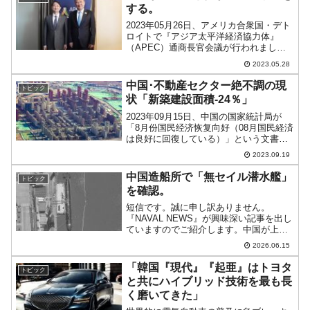
する。
2023年05月26日、アメリカ合衆国・デト
ロイトで『アジア太平洋経済協力体』
（APEC）通商長官会議が行われまし
た。先に米中、商務部担当のTop同士、直
2023.05.28
接対決が行われたのをご紹介しました
が、中国と韓国でも直接対決がありまし
中国･不動産セクター絶不調の現
トピック
た。ただし、To...
状「新築建設面積-24％」
2023年09月15日、中国の国家統計局が
「8月份国民经济恢复向好（08月国民経済
は良好に回復している）」という文書を
公表したのですが、面白いデータがあり
2023.09.19
ます。不動産セクターについての部分で
す。中国経済は、①不動産セクター②輸
中国造船所で「無セイル潜水艦」
トピック
出③内需（消費...
を確認。
短信です。誠に申し訳ありません。
『NAVAL NEWS』が興味深い記事を出し
ていますのでご紹介します。中国が上海
の江南造船所所（JN Shipyard）で環境が
2026.06.15
ないと見られる新型の潜水艦を建造して
いると報じています。「ない」という
「韓国『現代』『起亜』はトヨタ
トピック
か、正確に...
と共にハイブリッド技術を最も長
く磨いてきた」