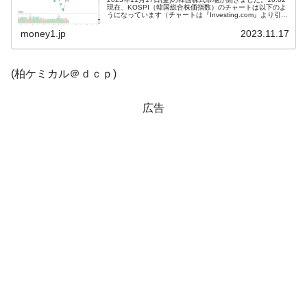
韓国「株式市場が賭博場のように変質した
『Money1』
現在、KOSPI（韓国総合株価指数）のチャートは以下のよ
のは政界の責任だ」
うになっています（チャートは『Investing.com』より引
用）。ちょい下げて、小さくギャップダウンして始まり、
現...
money1.jp
2023.11.17
韓国「2026年1Q 資金循環統計」面白い結果
『Money1』
に。
(柏ケミカル＠ｄｃｐ)
韓国化学企業最大手『ロッテケミカル』純
『Money1』
借入金が約8兆。信用格付け「ネガティブ」にダウン
広告
韓国株式市場･暗黒の火曜日。サーキットブ
『Money1』
レイカーも発動！ 半導体2銘柄の暴落
韓国･カードローン金利「15％」突破！
『Money1』
日本の誇る海洋資源調査船『白嶺』は先進技術の
Fact1
塊！
夏の甲子園、優勝校を最も多く輩出している都道
Fact1
府県とは？
今話題の「楽天ライオンズ」とは？
Fact1
奇跡の毛色「白毛馬」とは？
Fact1
全て勝つといくら？ 競馬GI競走で勝利騎手がもら
Fact1