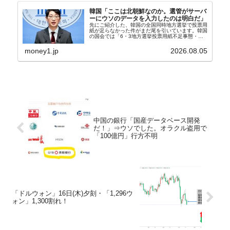
韓国「ここは北朝鮮なのか。選管がサーバ
ーにウソのデータを入力したのは明白だ」
先にご紹介した、韓国の全国同時地方選挙で投票用
紙が足らなかった件がまだ尾を引いています。韓国
の国会では「6・3地方選挙投票用紙不足事態・国
政調査特別委員会」が設けられ、調査を続けていま
す。『国民の力』の朱晋佑（チュ・ジヌ）議員はそ
money1.jp
2026.08.05
の委員の一...
中国の銀行「国産データベース開発
だ！」⇒ウソでした。オラクル盗用で
「100億円」行方不明
「ドルウォン」16日(木)夕刻・「1,296ウ
ォン」1,300割れ！