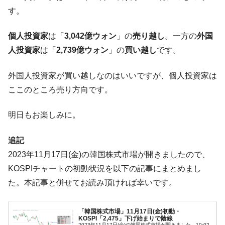
韓国鉄鋼最大手『POSCO』ズブズブ沈む。
『Money1』
す。
営業利益80.2％も減少
個人投資家
は「
3,042億ウォン
」の
売り越し
。一方の
外国
米国下院「韓国の公務員個人をターゲット
『Money1』
にぶん殴る法案」提出！⇒ クーパン問題は合衆国企業に対
人投資家
は「
2,739億ウォン
」の
買い越し
です。
する差別。許してはおかぬ
外国人投資家が買い越しなのはいいですが、個人投資家は
韓国ボンクラ政策室長･金容範、株価暴落に
『Money1』
他人事のような発言。
ここのところ売り方向です。
韓国半導体『SKハイニックス』2026年2Qの
『Money1』
業績「史上最高益」当期純利益は前年同期比13.4倍に。
明日もお楽しみに。
韓国･加徳島新国際空港「またも暗礁」の危
『Money1』
追記
機 ⇒ 10.7兆では損が出るからできない。
2023年11月17日(金)の韓国株式市場が開きましたので、
【速報】韓国株式市場の暴落・本日07月29
『Money1』
KOSPIチャートの初動状況を以下の記事にまとめまし
日(水)もサイドカー・サーキットブレイカーの二段コンボ
発動！
た。本記事と併せてお読み頂ければ幸いです。
IT産業は人を雇用する効果は低い。全産業の
『Money1』
半分未満しか雇用を生まない
「韓国株式市場」11月17日(金)初動・
KOSPI「2,475」下げ始まりで陰線
2023年11月17日(金)の韓国株式市場が開きました。10:02