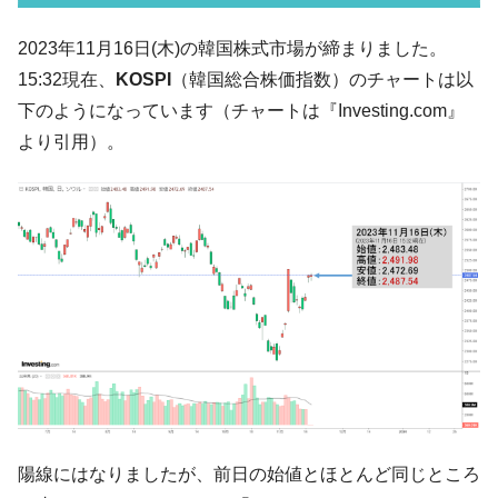
い「50.5％」に上昇
韓国大統領府ボンクラ政策室長が告発され
2023年11月16日(木)の韓国株式市場が締まりました。
『Money1』
た ⇒ 国家が行った恐るべき株価操作であり、空前の国政壟
15:32現在、
KOSPI
（韓国総合株価指数）のチャートは以
断
下のようになっています（チャートは『Investing.com』
韓国･警察職員が「丸刈りになって抗議活
『Money1』
より引用）。
動」
中国だけが鉄鋼輸出を異常増加させる ⇒ 中
『Money1』
国の過剰生産が世界を蝕む。
韓国製造業「半導体絶好調」のウラで他業
『Money1』
種は全般的「不調」⇒ PSIが示す現況は決して良くない。
【米韓激突案件】韓国消費者院が『クーパ
『Money1』
ン』1人当たり賠償10万ウォンを認定 ⇒ 総額3兆7,000億
韓国で猛暑。南東部では干ばつ
『Money1』
韓国型イージス搭載の次世代駆逐艦
『Money1』
「KDDX」1番艦、2032年竣工と公示
陽線にはなりましたが、前日の始値とほとんど同じところ
【対日本円】ウォン安が急進！ 日米の協調
『Money1』