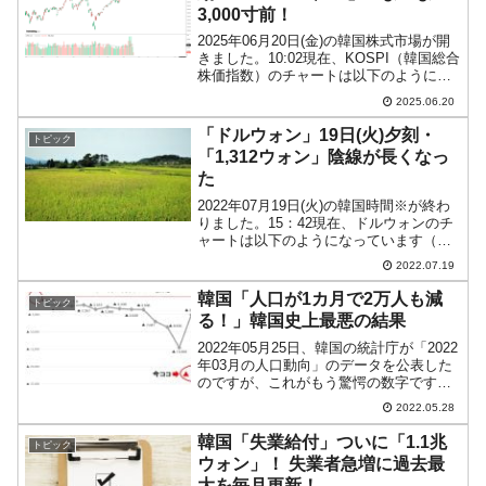
3,000寸前！
2025年06月20日(金)の韓国株式市場が開
きました。10:02現在、KOSPI（韓国総合
株価指数）のチャートは以下のようにな
っています（チャートは
2025.06.20
『Investing.com』より引用）。上げてい
ます。KOSPIは3,000寸前の「2,...
「ドルウォン」19日(火)夕刻・
トピック
「1,312ウォン」陰線が長くなっ
た
2022年07月19日(火)の韓国時間※が終わ
りました。15：42現在、ドルウォンのチ
ャートは以下のようになっています（チ
ャートは『Investing.com』より引用）。
2022.07.19
陰線が長くなりました。現在のところ「1
ドル＝1,312ウォン」近辺の...
韓国「人口が1カ月で2万人も減
トピック
る！」韓国史上最悪の結果
2022年05月25日、韓国の統計庁が「2022
年03月の人口動向」のデータを公表した
のですが、これがもう驚愕の数字です。
何度もご紹介しているとおり、韓国は
2022.05.28
2020年に人口の自然減少フェーズに入り
ました。合計特殊出生率は世界最低の
韓国「失業給付」ついに「1.1兆
トピック
「0.81...
ウォン」！ 失業者急増に過去最
大を毎月更新！