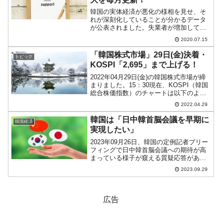
韓国の実体経済が悪化の様相を見せ、そ
れが深刻化していることが分かるデータ
が公表されました。失業者が増加してお
り、「失業給付額」（いわゆる「失業手
2020.07.15
当」です）が05月からさらに増え、06月
にまたしても過去最大金額を更新したの
「韓国株式市場」29日(金)決着・
トピック
です。その額「1兆1...
KOSPI「2,695」まで上げる！
2022年04月29日(金)の韓国株式市場が締
まりました。15：30現在、KOSPI（韓国
総合株価指数）のチャートは以下のよう
になっています（チャートは
2022.04.29
『Investing.com』より引用）。ここ最近
では珍しい長めの陽線となりました。三
韓国は「日中韓首脳会議を早期に
韓国経済
日...
実現したい」
2023年09月26日、韓国の定例記者ブリー
フィングで日中韓首脳会議への期待が高
まっている様子が窺える質疑応答があり
ました。以下をご覧ください。＜質問＞
2023.09.29
今日の日中韓高官級会議で3国首脳会談の
日程が確定したのか知りたいです。
（『メディアペン』...
広告