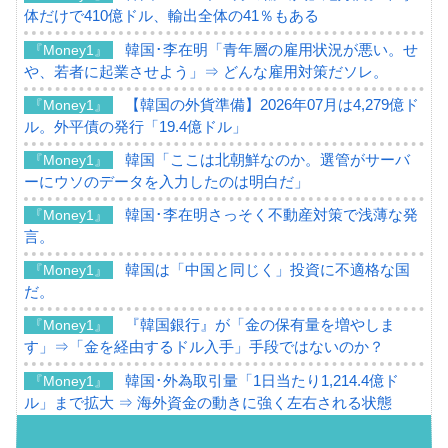
体だけで410億ドル、輸出全体の41％もある
韓国･李在明「青年層の雇用状況が悪い。せ
『Money1』
や、若者に起業させよう」⇒ どんな雇用対策だソレ。
【韓国の外貨準備】2026年07月は4,279億ド
『Money1』
ル。外平債の発行「19.4億ドル」
韓国「ここは北朝鮮なのか。選管がサーバ
『Money1』
ーにウソのデータを入力したのは明白だ」
韓国･李在明さっそく不動産対策で浅薄な発
『Money1』
言。
韓国は「中国と同じく」投資に不適格な国
『Money1』
だ。
『韓国銀行』が「金の保有量を増やしま
『Money1』
す」⇒「金を経由するドル入手」手段ではないのか？
韓国･外為取引量「1日当たり1,214.4億ド
『Money1』
ル」まで拡大 ⇒ 海外資金の動きに強く左右される状態
韓国･帰ってきた李在明。李在明を支持しな
『Money1』