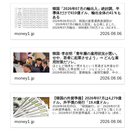
韓国「2026年07月の輸出入」絶好調。半
導体だけで410億ドル、輸出全体の41％も
ある
2026年08月01日、韓国の産業通商資源部が
「2026年07月の輸出入現況」を公表しました。
2026年07月輸出：988億8,700万ドル（62.8％）
輸入：685億6,300万ドル（26.5％）貿易収支：
money1.jp
2026.08.06
303億2,400万ドル2026...
韓国･李在明「青年層の雇用状況が悪い。
せや、若者に起業させよう」⇒ どんな雇
用対策だソレ。
ほとんど地球を一周するという長過ぎる外遊を行
い、帰国した李在明（イ・ジェミョン）さん。
2026年08月04日、業務報告（雇用労働部、中小ベ
ンチャー企業部、公正取引委員会）を主催。この席
money1.jp
2026.08.06
上、韓国大統領に成りおおせた李在明（イ・ジェミ
ョン）さん...
【韓国の外貨準備】2026年07月は4,279億
ドル。外平債の発行「19.4億ドル」
2026年08月05日、『韓国銀行』が「2026年07月
の外貨準備高」を公表しました。以下をご覧くださ
い。2026年07月外貨準備高：4,279億ドル（約67
兆4,456億円）※前月比：+6億ドル＜＜内訳＞＞
⇒Securities：3,80...
money1.jp
2026.08.06