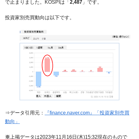
に韓国がいっちょがみしたのでは。
で止まりました。KOSPIは「
2,487
」です。
韓国政府『BYD』車への補助金を全廃 ⇒ 実
『Money1』
投資家別売買動向は以下です。
は韓国で『BYD』車は売れている。6カ月で対前年同期比
1.9倍！
在韓米国大使スティールが着韓！⇒ さっそ
『Money1』
く空港に詰めかけ「出て行け！」「極右勢力」のプラカー
ドを掲げる「在韓反米勢力」
韓国政府「2035年までに18.4GW規模のAIデ
『Money1』
ータセンター整備」⇒ だから無理だってば。
JPモルガン「韓国レバレッジETFの清算は
『Money1』
ほぼ終わった」
韓国『国民年金公団』株価暴落で200兆蒸
『Money1』
発。
韓国政府「ニセＫ-ブランドを通報しようキ
『Money1』
⇒データ引用元：
『finance.naver.com』「投資家別売買
ャンペーン」⇒ あの名物教授も登場！
動向」
韓国「橋が落ちました」⇒ 耐久性「なさす
『Money1』
ぎ」では。
※
上掲データは2023年11月16日(木)15:32現在のもので