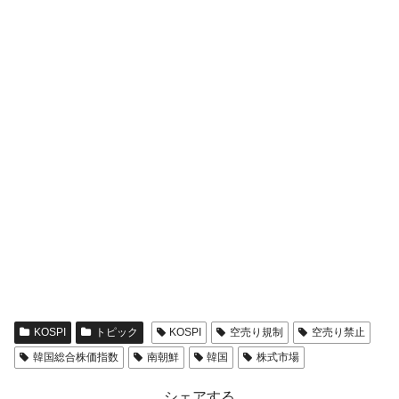
KOSPI
トピック
KOSPI
空売り規制
空売り禁止
韓国総合株価指数
南朝鮮
韓国
株式市場
シェアする