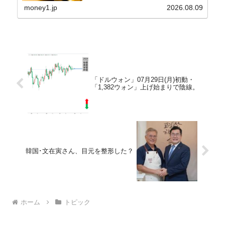
れ協力体制を構築□『韓国銀行』は、国内生産金の
money1.jp
2026.08.09
買い入れに...
「ドルウォン」07月29日(月)初動・
「1,382ウォン」上げ始まりで陰線。
韓国･文在寅さん、目元を整形した？
ホーム
トピック