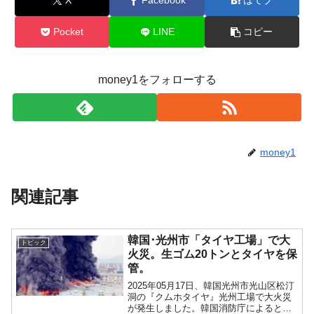
X
Facebook
はてブ
Pocket
LINE
コピー
money1をフォローする
money1
関連記事
韓国･光州市「タイヤ工場」で大
トピック
火災。生ゴム20トンとタイヤを保
管。
2025年05月17日、韓国光州市光山区松汀
洞の『クムホタイヤ』光州工場で大火災
が発生しました。韓国消防庁によると、