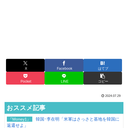
X
Facebook
はてブ
Pocket
LINE
コピー
2024.07.29
おススメ記事
韓国･李在明「米軍はさっさと基地を韓国に
『Money1』
返還せよ」