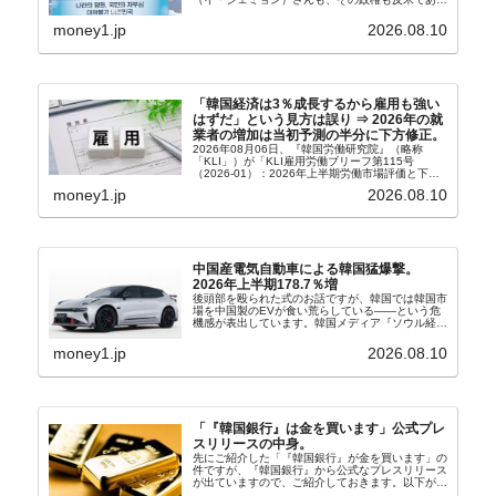
り、親北・親中国が基本路線。ボンクラの安圭伯
（アン・ギュベク）さんが国防部長（長官）を努め
money1.jp
2026.08.10
ていることもあ...
「韓国経済は3％成長するから雇用も強い
はずだ」という見方は誤り ⇒ 2026年の就
業者の増加は当初予測の半分に下方修正。
2026年08月06日、『韓国労働研究院』（略称
「KLI」）が「KLI雇用労働ブリーフ第115号
（2026-01）：2026年上半期労働市場評価と下半
期労働市場展望」を公表しました。Money1でも何
money1.jp
2026.08.10
度もご紹介していますが、政府が何よりも大...
中国産電気自動車による韓国猛爆撃。
2026年上半期178.7％増
後頭部を殴られた式のお話ですが、韓国では韓国市
場を中国製のEVが食い荒らしている――という危
機感が表出しています。韓国メディア『ソウル経
済』の記事から一部を以下に引きます。記事タイト
ルは「中国EVの大攻勢…東風もプジョーと手を組
money1.jp
2026.08.10
み韓国進出」...
「『韓国銀行』は金を買います」公式プレ
スリリースの中身。
先にご紹介した「『韓国銀行』が金を買います」の
件ですが、『韓国銀行』から公式なプレスリリース
が出ていますので、ご紹介しておきます。以下が全
文和訳です。表題：韓国銀行、国内生産金の買い入