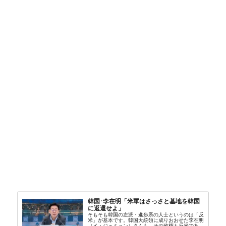
韓国･李在明「米軍はさっさと基地を韓国
に返還せよ」
そもそも韓国の左派・進歩系の人士というのは「反
米」が基本です。韓国大統領に成りおおせた李在明
（イ・ジェミョン）さんも、その政権も反米であ