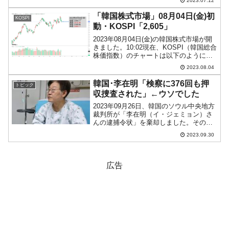
2023.07.12
『Investing.com』より引用）。くっりと
した上昇のいいローソク足となりまし
「韓国株式市場」08月04日(金)初
KOSPI
た。...
動・KOSPI「2,605」
2023年08月04日(金)の韓国株式市場が開
きました。10:02現在、KOSPI（韓国総合
株価指数）のチャートは以下のようにな
っています（チャートは
2023.08.04
『Investing.com』より引用）。投資家別
売買動向は以下です。⇒データ引用元：
韓国･李在明「検察に376回も押
トピック
『f...
収捜査された」←ウソでした
2023年09月26日、韓国のソウル中央地方
裁判所が「李在明（イ・ジェミョン）さ
んの逮捕令状」を棄却しました。そのた
め、李在明（イ・ジェミョン）さんは秋
2023.09.30
夕のお休みを拘置所で過ごさなくてもよ
くなりました。↑2023年09月28日の李在
明（イ・...
広告