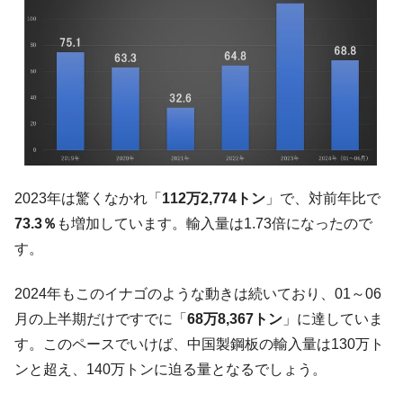
在韓米国大使スティールが着韓！⇒ さっそ
『Money1』
く空港に詰めかけ「出て行け！」「極右勢力」のプラカー
ドを掲げる「在韓反米勢力」
韓国政府「2035年までに18.4GW規模のAIデ
『Money1』
ータセンター整備」⇒ だから無理だってば。
JPモルガン「韓国レバレッジETFの清算は
『Money1』
ほぼ終わった」
韓国『国民年金公団』株価暴落で200兆蒸
『Money1』
2023年は驚くなかれ「
112万2,774トン
」で、対前年比で
発。
73.3％
も増加しています。輸入量は1.73倍になったので
日本の誇る海洋資源調査船『白嶺』は先進技術の
Fact1
す。
塊！
2024年もこのイナゴのような動きは続いており、01～06
夏の甲子園、優勝校を最も多く輩出している都道
Fact1
府県とは？
月の上半期だけですでに「
68万8,367トン
」に達していま
す。このペースでいけば、中国製鋼板の輸入量は130万ト
今話題の「楽天ライオンズ」とは？
Fact1
ンと超え、140万トンに迫る量となるでしょう。
奇跡の毛色「白毛馬」とは？
Fact1