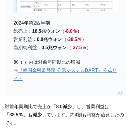
【韓国の外貨準備】2026年07月は4,279億ド
『Money1』
ル。外平債の発行「19.4億ドル」
韓国「ここは北朝鮮なのか。選管がサーバ
『Money1』
2024年第2四半期
ーにウソのデータを入力したのは明白だ」
総売上：
18.5兆ウォン
（
-8.0％
）
韓国･李在明さっそく不動産対策で浅薄な発
『Money1』
営業利益：
0.8兆ウォン
（
-38.5％
）
言。
当期純利益：
0.5兆ウォン
（
-37.5％
）
韓国は「中国と同じく」投資に不適格な国
『Money1』
だ。
※
（ ）内は対前年同期比の増減
⇒
『韓国金融監督院 公示システムDART』公式サ
『韓国銀行』が「金の保有量を増やしま
『Money1』
す」⇒「金を経由するドル入手」手段ではないのか？
イト
韓国･外為取引量「1日当たり1,214.4億ド
『Money1』
ル」まで拡大 ⇒ 海外資金の動きに強く左右される状態
韓国･帰ってきた李在明。李在明を支持しな
『Money1』
対前年同期比で売上が「
8.0減少
」し、営業利益は
い「50.5％」に上昇
「38.5％」も減少
しています。約4割も利益が蒸発したの
韓国大統領府ボンクラ政策室長が告発され
『Money1』
です。
た ⇒ 国家が行った恐るべき株価操作であり、空前の国政壟