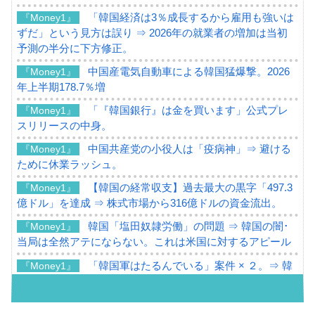
「韓国経済は3％成長するから雇用も強いは
『Money1』
ずだ」という見方は誤り ⇒ 2026年の就業者の増加は当初
予測の半分に下方修正。
中国産電気自動車による韓国猛爆撃。2026
『Money1』
年上半期178.7％増
「『韓国銀行』は金を買います」公式プレ
『Money1』
スリリースの中身。
中国共産党の小役人は「疫病神」⇒ 避ける
『Money1』
ために休業ラッシュ。
【韓国の経常収支】過去最大の黒字「497.3
『Money1』
億ドル」を達成 ⇒ 株式市場から316億ドルの資金流出。
韓国「塩田奴隷労働」の問題 ⇒ 韓国の闇･
『Money1』
当局は全然アテにならない。これは米国に対するアピール
「韓国軍はたるんでいる」案件 × ２。⇒ 韓
『Money1』
国軍をダメにする最強タッグ「李在明 + 安圭伯」
韓国メディアが「韓国政府と李在明が吊る
『Money1』