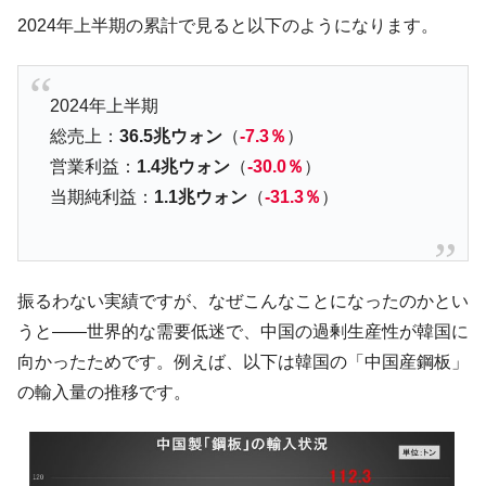
断
2024年上半期の累計で見ると以下のようになります。
韓国･警察職員が「丸刈りになって抗議活
『Money1』
動」
中国だけが鉄鋼輸出を異常増加させる ⇒ 中
『Money1』
2024年上半期
国の過剰生産が世界を蝕む。
総売上：
36.5兆ウォン
（
-7.3％
）
韓国製造業「半導体絶好調」のウラで他業
『Money1』
営業利益：
1.4兆ウォン
（
-30.0％
）
種は全般的「不調」⇒ PSIが示す現況は決して良くない。
当期純利益：
1.1兆ウォン
（
-31.3％
）
【米韓激突案件】韓国消費者院が『クーパ
『Money1』
ン』1人当たり賠償10万ウォンを認定 ⇒ 総額3兆7,000億
韓国で猛暑。南東部では干ばつ
『Money1』
振るわない実績ですが、なぜこんなことになったのかとい
韓国型イージス搭載の次世代駆逐艦
『Money1』
うと――世界的な需要低迷で、中国の過剰生産性が韓国に
「KDDX」1番艦、2032年竣工と公示
向かったためです。例えば、以下は韓国の「中国産鋼板」
【対日本円】ウォン安が急進！ 日米の協調
『Money1』
の輸入量の推移です。
に韓国がいっちょがみしたのでは。
韓国政府『BYD』車への補助金を全廃 ⇒ 実
『Money1』
は韓国で『BYD』車は売れている。6カ月で対前年同期比
1.9倍！