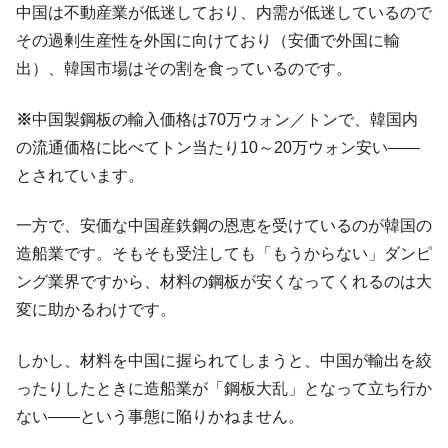
全て勝つといくら？ 競馬GI競走で勝利騎手がもら
Fact1
中国は不動産業が低迷しており、内需が低迷しているので
える賞金とは？
その過剰生産性を外国に向けており（安価で外国に輸
平成仮面ライダーの意外すぎるモチーフとは？
Fact1
出）、韓国市場はその割を食っているのです。
発表から2日で大崩壊、鳴かず飛ばずに終わりそう
Fact1
なスーパーリーグとは？
※
中国製鋼板の輸入価格は70万ウォン／トンで、韓国内
日本人マスターズ挑戦の歴史。松山以前に最高位
Fact1
の流通価格に比べてトン当たり10～20万ウォン安い――
だった選手とは？
とされています。
甲子園通算本塁打、最多の清原に次いで多く打っ
Fact1
ている意外な選手とは？
一方で、安価な中国産鉄鋼の恩恵を受けているのが韓国の
造船業です。そもそも受注しても「もうからない」ダンピ
セレクトセールの高額取引馬が稼いだ金額とは？
Fact1
ング業界ですから、材料の鋼板が安くなってくれるのは大
変に助かるわけです。
しかし、材料を中国に握られてしまうと、中国が輸出を絞
ったりしたときに造船業が「鋼板大乱」となって立ち行か
ない――という事態に陥りかねません。