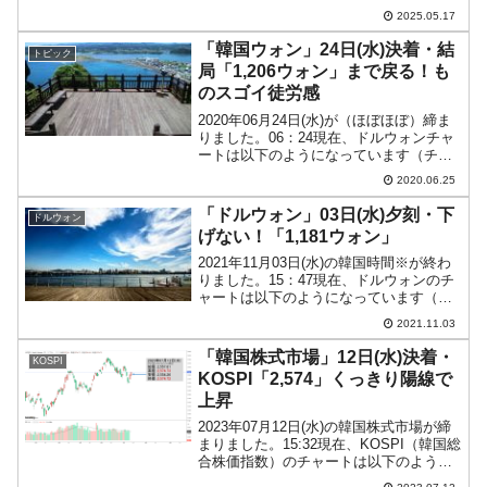
午前7時11分頃に発生した火災は拡大した
2025.05.17
ため、午前7時59分には「対応2段階」へ
引き上げ、午前10時をもって「国家消防
「韓国ウォン」24日(水)決着・結
トピック
動員令...
局「1,206ウォン」まで戻る！も
のスゴイ徒労感
2020年06月24日(水)が（ほぼほぼ）締ま
りました。06：24現在、ドルウォンチャ
ートは以下のようになっています（チャ
ートは『Investing.com』より引用：以下
2020.06.25
同）。下に長いヒゲを持つ陰線となりま
した。ウォン高進行ですが、「1ド...
「ドルウォン」03日(水)夕刻・下
ドルウォン
げない！「1,181ウォン」
2021年11月03日(水)の韓国時間※が終わ
りました。15：47現在、ドルウォンのチ
ャートは以下のようになっています（チ
ャートは『Investing.com』より引用）。
2021.11.03
いまだ陽線で現在のところ「1ドル＝
1,181ウォン」近辺の攻防です。...
「韓国株式市場」12日(水)決着・
KOSPI
KOSPI「2,574」くっきり陽線で
上昇
2023年07月12日(水)の韓国株式市場が締
まりました。15:32現在、KOSPI（韓国総
合株価指数）のチャートは以下のように
なっています（チャートは