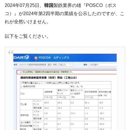
される可能性もあるのでは」とほのめかす。
2024年07月25日、
韓国
製鉄業界の雄『POSCO（ポス
韓国07月･物価指数「2.8％」に低下 ⇒ 実は
『Money1』
コ）』が2024年第2四半期の業績を公示したのですが、こ
コアコアは上がった。
れが全然いけません。
韓国･猛暑でソウル市全域「猛暑重大警報」
『Money1』
発令。李在明「猛暑・干ばつ対処状況点検会議」
以下をご覧ください。
【日本市場再挑戦中】韓国『現代自動車』
『Money1』
07月販売台数は去年のほぼ半分「71台」しか売れなかっ
た。『起亜』は9台だけ
韓国「信用赦免を何回やっても、何回やっ
『Money1』
ても」⇒ 257万人赦免したのに60万人がまた延滞者に転
落！
韓国K9専用砲弾･装薬自動供給装甲車両･珍
『Money1』
兵器「K10」が改良に乗り出す。
韓国「2026年07月の輸出入」絶好調。半導
『Money1』
体だけで410億ドル、輸出全体の41％もある
韓国･李在明「青年層の雇用状況が悪い。せ
『Money1』
や、若者に起業させよう」⇒ どんな雇用対策だソレ。