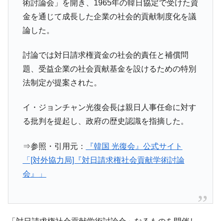
『Money1』
術討論会」を開き、1965年の韓日協定で受けた資
韓国型イージス搭載の次世代駆逐艦
金を通じて成長した企業の社会的貢献制度化を議
『Money1』
「KDDX」1番艦、2032年竣工と公示
論した。
【対日本円】ウォン安が急進！ 日米の協調
『Money1』
に韓国がいっちょがみしたのでは。
討論では対日請求権資金の社会的責任と補償問
題、受益企業の社会貢献基金を設けるための特別
韓国政府『BYD』車への補助金を全廃 ⇒ 実
『Money1』
は韓国で『BYD』車は売れている。6カ月で対前年同期比
法制定が提案された。
1.9倍！
イ・ジョンチャン光復会長は親日人事任命に対す
在韓米国大使スティールが着韓！⇒ さっそ
『Money1』
く空港に詰めかけ「出て行け！」「極右勢力」のプラカー
る批判を提起し、政府の歴史認識を指摘した。
ドを掲げる「在韓反米勢力」
⇒参照・引用元：
『韓国 光復会』公式サイト
韓国政府「2035年までに18.4GW規模のAIデ
『Money1』
ータセンター整備」⇒ だから無理だってば。
「[対外協力局]『対日請求権社会貢献学術討論
会』」
JPモルガン「韓国レバレッジETFの清算は
『Money1』
ほぼ終わった」
韓国『国民年金公団』株価暴落で200兆蒸
『Money1』
発。