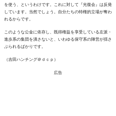
全て勝つといくら？ 競馬GI競走で勝利騎手がもら
Fact1
を使う、というわけです。これに対して『光復会』は反発
える賞金とは？
しています。当然でしょう。自分たちの特権的立場が奪わ
平成仮面ライダーの意外すぎるモチーフとは？
Fact1
れるからです。
発表から2日で大崩壊、鳴かず飛ばずに終わりそう
Fact1
なスーパーリーグとは？
このような公金に依存し、既得権益を享受している左派・
日本人マスターズ挑戦の歴史。松山以前に最高位
Fact1
進歩系の集団を潰さないと、いわゆる保守系の陣営が揺さ
だった選手とは？
ぶられるばかりです。
甲子園通算本塁打、最多の清原に次いで多く打っ
Fact1
ている意外な選手とは？
（吉田ハンチング＠ｄｃｐ）
セレクトセールの高額取引馬が稼いだ金額とは？
Fact1
広告