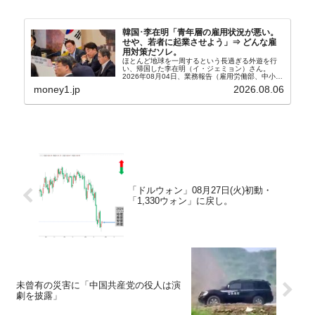
韓国･李在明「青年層の雇用状況が悪い。
せや、若者に起業させよう」⇒ どんな雇
用対策だソレ。
ほとんど地球を一周するという長過ぎる外遊を行
い、帰国した李在明（イ・ジェミョン）さん。
2026年08月04日、業務報告（雇用労働部、中小ベ
ンチャー企業部、公正取引委員会）を主催。この席
money1.jp
2026.08.06
上、韓国大統領に成りおおせた李在明（イ・ジェミ
ョン）さん...
「ドルウォン」08月27日(火)初動・
「1,330ウォン」に戻し。
未曾有の災害に「中国共産党の役人は演
劇を披露」