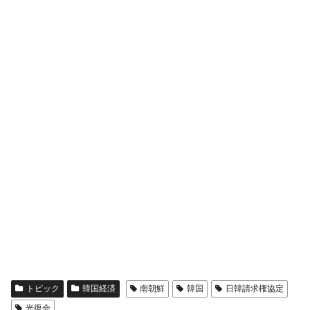
トピック
韓国経済
南朝鮮
韓国
日韓請求権協定
光復会