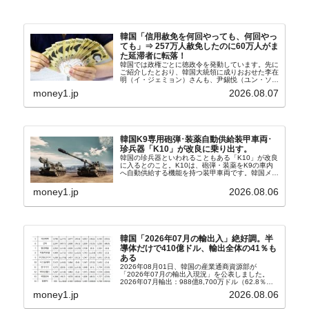
韓国「信用赦免を何回やっても、何回やっ
ても」⇒ 257万人赦免したのに60万人がま
た延滞者に転落！
韓国では政権ごとに徳政令を発動しています。先に
ご紹介したとおり、韓国大統領に成りおおせた李在
明（イ・ジェミョン）さんも、尹錫悦（ユン・ソギ
ョル）前政権が行った――「新出発基金」をバッド
money1.jp
2026.08.07
バンクにして不良債権の買い取りを行い、分割償還
や元利減免...
韓国K9専用砲弾･装薬自動供給装甲車両･
珍兵器「K10」が改良に乗り出す。
韓国の珍兵器といわれることもある「K10」が改良
に入るとのこと。K10は、砲弾・装薬をK9の車内
へ自動供給する機能を持つ装甲車両です。韓国メデ
ィア『Chosun Biz』が報じていますので、同記事
から以下に一部を引きます。2005年に初めて...
money1.jp
2026.08.06
韓国「2026年07月の輸出入」絶好調。半
導体だけで410億ドル、輸出全体の41％も
ある
2026年08月01日、韓国の産業通商資源部が
「2026年07月の輸出入現況」を公表しました。
2026年07月輸出：988億8,700万ドル（62.8％）
輸入：685億6,300万ドル（26.5％）貿易収支：
money1.jp
2026.08.06
303億2,400万ドル2026...