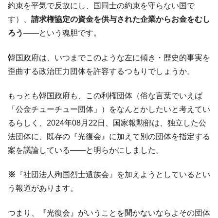
約束を平気で反故にし、国同士の約束を守らない国で
発動！
す）、
請求権協定の資金を供与された企業からお金をむし
IT産業は人を雇用する効果は低い。全産業の
『Money1』
ろう
――という魂胆です。
半分未満しか雇用を生まない
韓国「株式市場が賭博場のように変質した
『Money1』
韓国政府は、いつまでこのような左に傾き・歴史的事実を
のは政界の責任だ」
歪曲する政治圧力団体を許容するつもりでしょうか。
韓国「2026年1Q 資金循環統計」面白い結果
『Money1』
に。
もっとも韓国政府も、この利権団体（俗な言葉でいえば
韓国化学企業最大手『ロッテケミカル』純
『Money1』
「公金チューチュー団体」）をなんとかしたいと考えてい
借入金が約8兆。信用格付け「ネガティブ」にダウン
るらしく、2024年08月22日、国家報勲部は、独立した公
日本の誇る海洋資源調査船『白嶺』は先進技術の
Fact1
法団体に、既存の『光復会』に加えて別の団体を指定する
塊！
案を議論している――と明らかにしました。
夏の甲子園、優勝校を最も多く輩出している都道
Fact1
府県とは？
※
『社団法人殉国烈士遺族会』を加えようとしているとい
今話題の「楽天ライオンズ」とは？
Fact1
う報道があります。
奇跡の毛色「白毛馬」とは？
Fact1
つまり、『光復会』がいうことを聞かないならよその団体