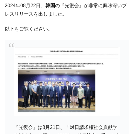
す」⇒「金を経由するドル入手」手段ではないのか？
2024年08月22日、
韓国
の『光復会』が非常に興味深いプ
韓国･外為取引量「1日当たり1,214.4億ド
『Money1』
レスリリースを出しました。
ル」まで拡大 ⇒ 海外資金の動きに強く左右される状態
韓国･帰ってきた李在明。李在明を支持しな
『Money1』
以下をご覧ください。
い「50.5％」に上昇
韓国大統領府ボンクラ政策室長が告発され
『Money1』
た ⇒ 国家が行った恐るべき株価操作であり、空前の国政壟
断
韓国･警察職員が「丸刈りになって抗議活
『Money1』
動」
中国だけが鉄鋼輸出を異常増加させる ⇒ 中
『Money1』
国の過剰生産が世界を蝕む。
韓国製造業「半導体絶好調」のウラで他業
『Money1』
種は全般的「不調」⇒ PSIが示す現況は決して良くない。
【米韓激突案件】韓国消費者院が『クーパ
『Money1』
ン』1人当たり賠償10万ウォンを認定 ⇒ 総額3兆7,000億
『光復会』は8月21日、「対日請求権社会貢献学
韓国で猛暑。南東部では干ばつ