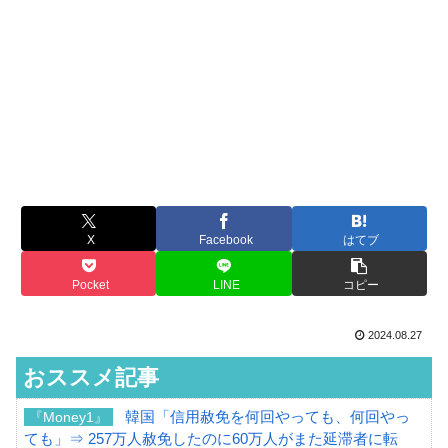
X
Facebook
はてブ
Pocket
LINE
コピー
2024.08.27
おススメ記事
韓国「信用赦免を何回やっても、何回やっ
『Money1』
ても」⇒ 257万人赦免したのに60万人がまた延滞者に転