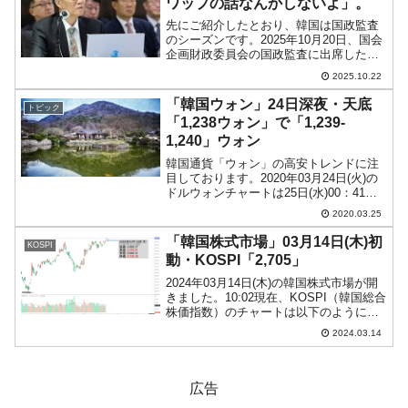
ワップの話なんかしないよ」。
先にご紹介したとおり、韓国は国政監査
のシーズンです。2025年10月20日、国会
企画財政委員会の国政監査に出席した
『韓国銀行』の李昌鏞（イ・チャンヨ
2025.10.22
ン）総裁は、韓国政府とメディアの期待
を木っ端微塵に砕きました。結論からい
「韓国ウォン」24日深夜・天底
トピック
えば「通貨スワップの...
「1,238ウォン」で「1,239-
1,240」ウォン
韓国通貨「ウォン」の高安トレンドに注
目しております。2020年03月24日(火)の
ドルウォンチャートは25日(水)00：41現
在（日本時間）以下のようになっていま
2020.03.25
す（チャートは『Investing.com』より引
用：以下堂）。24日(火)は...
「韓国株式市場」03月14日(木)初
KOSPI
動・KOSPI「2,705」
2024年03月14日(木)の韓国株式市場が開
きました。10:02現在、KOSPI（韓国総合
株価指数）のチャートは以下のようにな
っています（チャートは
2024.03.14
『Investing.com』より引用）。投資家別
売買動向は以下です。⇒データ引用元：
『f...
広告