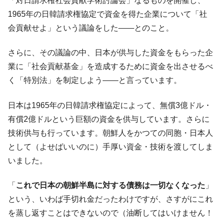
「対日請求権社会貢献学術討論会」なるものを開催し、
韓国政府「ニセＫ-ブランドを通報しようキ
『Money1』
1965年の日韓請求権協定で資金を得た企業について「社
ャンペーン」⇒ あの名物教授も登場！
会貢献せよ」という議論をした――とのこと。
韓国「橋が落ちました」⇒ 耐久性「なさす
『Money1』
ぎ」では。
さらに、その議論の中、日本が供与した資金をもらった企
韓国鉄鋼最大手『POSCO』ズブズブ沈む。
『Money1』
業に「社会貢献基金」を造成するために資金を出させるべ
営業利益80.2％も減少
く「特別法」を制定しよう――と言っています。
米国下院「韓国の公務員個人をターゲット
『Money1』
にぶん殴る法案」提出！⇒ クーパン問題は合衆国企業に対
日本は1965年の日韓請求権協定によって、無償3億ドル・
する差別。許してはおかぬ
有償2億ドルという巨額の資金を供与しています。さらに
韓国ボンクラ政策室長･金容範、株価暴落に
『Money1』
技術供与も行っています。朝鮮人をかつての同胞・日本人
他人事のような発言。
として（よせばいいのに）手厚い資金・技術を渡してしま
韓国半導体『SKハイニックス』2026年2Qの
『Money1』
いました。
業績「史上最高益」当期純利益は前年同期比13.4倍に。
韓国･加徳島新国際空港「またも暗礁」の危
『Money1』
「
これで日本の朝鮮半島に対する債務は一切なくなった
」
機 ⇒ 10.7兆では損が出るからできない。
という、いわば手切れ金だったわけですが、さすがにこれ
【速報】韓国株式市場の暴落・本日07月29
『Money1』
を蒸し返すことはできないので（油断してはいけません！
日(水)もサイドカー・サーキットブレイカーの二段コンボ