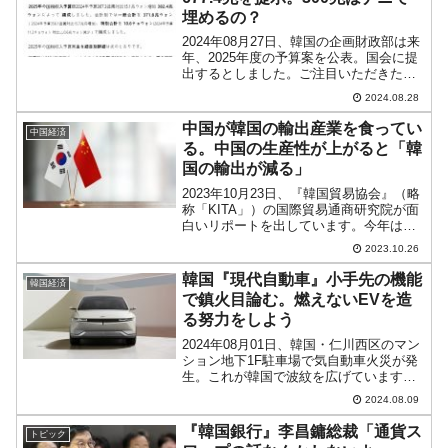
埋めるの？
2024年08月27日、韓国の企画財政部は来
年、2025年度の予算案を公表。国会に提
出するとしました。ご注目いただきたい
のは、まず支出です。企画財政部は特に
2024.08.28
以下のような図を公表しています。2025
年度 予算案民生活力、未来備え2024年
中国が韓国の輸出産業を食ってい
中国経済
予...
る。中国の生産性が上がると「韓
国の輸出が減る」
2023年10月23日、『韓国貿易協会』（略
称「KITA」）の国際貿易通商研究院が面
白いリポートを出しています。今年は外
国人証券投資資金の流入にもかかわら
2023.10.26
ず、米国の基準金利引き上げと貿易収支
悪化の影響が重なり、ドルウォンレート
韓国『現代自動車』小手先の機能
韓国経済
が上昇している...
で鎮火目論む。燃えないEVを造
る努力をしよう
2024年08月01日、韓国・仁川西区のマン
ション地下1F駐車場で気自動車火災が発
生。これが韓国で波紋を広げています。
↑08月01日の火災で無惨に丸焼けになっ
2024.08.09
た自動車。地下駐車場から運び出すだけ
でも一苦労です。初期の報では「被害は
『韓国銀行』李昌鏞総裁「通貨ス
トピック
40台」だ...