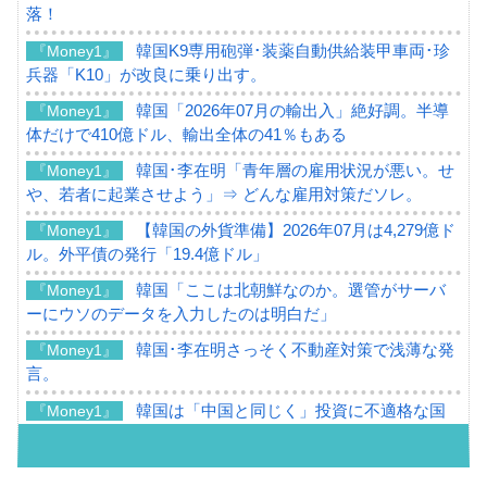
落！
韓国K9専用砲弾･装薬自動供給装甲車両･珍
『Money1』
兵器「K10」が改良に乗り出す。
韓国「2026年07月の輸出入」絶好調。半導
『Money1』
体だけで410億ドル、輸出全体の41％もある
韓国･李在明「青年層の雇用状況が悪い。せ
『Money1』
や、若者に起業させよう」⇒ どんな雇用対策だソレ。
【韓国の外貨準備】2026年07月は4,279億ド
『Money1』
ル。外平債の発行「19.4億ドル」
韓国「ここは北朝鮮なのか。選管がサーバ
『Money1』
ーにウソのデータを入力したのは明白だ」
韓国･李在明さっそく不動産対策で浅薄な発
『Money1』
言。
韓国は「中国と同じく」投資に不適格な国
『Money1』
だ。
『韓国銀行』が「金の保有量を増やしま
『Money1』