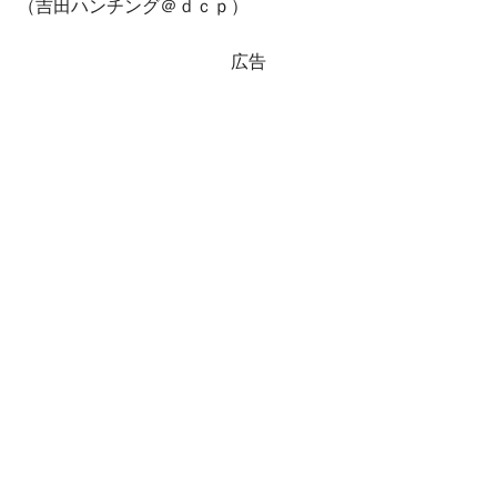
（吉田ハンチング＠ｄｃｐ）
広告