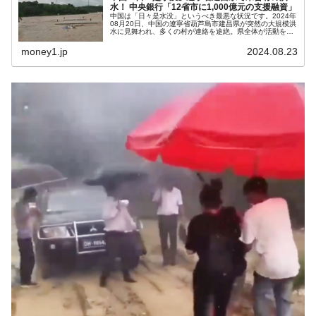
韓国政府『BYD』車への補助金を全廃 ⇒ 実
水！ 中央銀行「12省市に1,000億元の支援融資」
『Money1』
中国は「日々是水没」というべき最悪な状況です。2024年
は韓国で『BYD』車は売れている。6カ月で対前年同期比
08月20日、中国の遼寧省葫芦島市建昌県が突然の大規模洪
水に見舞われ、多くの村が連絡を途絶。県全体が活動を停
1.9倍！
止しました。↑建昌県（赤い破線）は北京の東北に位置しま
す。中国の水没状況は本...
money1.jp
2024.08.23
在韓米国大使スティールが着韓！⇒ さっそ
『Money1』
く空港に詰めかけ「出て行け！」「極右勢力」のプラカー
ドを掲げる「在韓反米勢力」
韓国政府「2035年までに18.4GW規模のAIデ
『Money1』
ータセンター整備」⇒ だから無理だってば。
JPモルガン「韓国レバレッジETFの清算は
『Money1』
ほぼ終わった」
韓国『国民年金公団』株価暴落で200兆蒸
『Money1』
発。
韓国政府「ニセＫ-ブランドを通報しようキ
『Money1』
ャンペーン」⇒ あの名物教授も登場！
韓国「橋が落ちました」⇒ 耐久性「なさす
『Money1』
ぎ」では。
韓国鉄鋼最大手『POSCO』ズブズブ沈む。
『Money1』