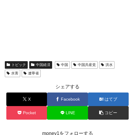
トピック
中国経済
中国
中国共産党
洪水
水害
遼寧省
シェアする
X
Facebook
はてブ
Pocket
LINE
コピー
money1をフォローする