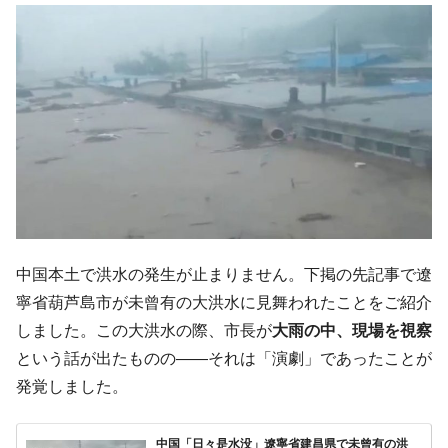
韓国大統領府ボンクラ政策室長が告発され
『Money1』
た ⇒ 国家が行った恐るべき株価操作であり、空前の国政壟
断
韓国･警察職員が「丸刈りになって抗議活
『Money1』
動」
中国だけが鉄鋼輸出を異常増加させる ⇒ 中
『Money1』
国の過剰生産が世界を蝕む。
韓国製造業「半導体絶好調」のウラで他業
『Money1』
種は全般的「不調」⇒ PSIが示す現況は決して良くない。
【米韓激突案件】韓国消費者院が『クーパ
『Money1』
中国本土で洪水の発生が止まりません。下掲の先記事で遼
ン』1人当たり賠償10万ウォンを認定 ⇒ 総額3兆7,000億
寧省葫芦島市が未曾有の大洪水に見舞われたことをご紹介
韓国で猛暑。南東部では干ばつ
『Money1』
しました。この大洪水の際、市長が
大雨の中、現場を視察
韓国型イージス搭載の次世代駆逐艦
『Money1』
という話が出たものの――それは「演劇」であったことが
「KDDX」1番艦、2032年竣工と公示
発覚しました。
【対日本円】ウォン安が急進！ 日米の協調
『Money1』
に韓国がいっちょがみしたのでは。
中国「日々是水没」遼寧省建昌県で未曾有の洪