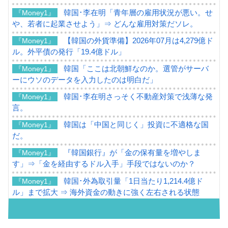
韓国･李在明「青年層の雇用状況が悪い。せ
『Money1』
や、若者に起業させよう」⇒ どんな雇用対策だソレ。
【韓国の外貨準備】2026年07月は4,279億ド
『Money1』
ル。外平債の発行「19.4億ドル」
韓国「ここは北朝鮮なのか。選管がサーバ
『Money1』
ーにウソのデータを入力したのは明白だ」
韓国･李在明さっそく不動産対策で浅薄な発
『Money1』
言。
韓国は「中国と同じく」投資に不適格な国
『Money1』
だ。
『韓国銀行』が「金の保有量を増やしま
『Money1』
す」⇒「金を経由するドル入手」手段ではないのか？
韓国･外為取引量「1日当たり1,214.4億ド
『Money1』
ル」まで拡大 ⇒ 海外資金の動きに強く左右される状態
韓国･帰ってきた李在明。李在明を支持しな
『Money1』
い「50.5％」に上昇