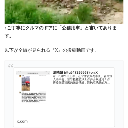
↑ご丁寧にクルマのドアに「公務用車」と書いてありま
す。
以下が全編が見られる『X』の投稿動画です。
清曉妍 (@q547295568) on X
看，8月20日上午，辽宁省葫芦岛市长、冒雨深
入绥中县，督导检查防汛工作并开展巡河！作
秀造假是我黨的光容傳統，對民眾洗腦的方
法！👎
x.com