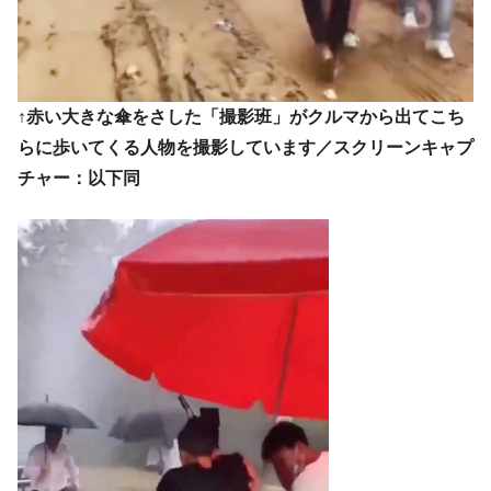
営業利益80.2％も減少
米国下院「韓国の公務員個人をターゲット
『Money1』
にぶん殴る法案」提出！⇒ クーパン問題は合衆国企業に対
する差別。許してはおかぬ
↑赤い大きな傘をさした「撮影班」がクルマから出てこち
韓国ボンクラ政策室長･金容範、株価暴落に
『Money1』
らに歩いてくる人物を撮影しています／スクリーンキャプ
他人事のような発言。
チャー：以下同
韓国半導体『SKハイニックス』2026年2Qの
『Money1』
業績「史上最高益」当期純利益は前年同期比13.4倍に。
韓国･加徳島新国際空港「またも暗礁」の危
『Money1』
機 ⇒ 10.7兆では損が出るからできない。
【速報】韓国株式市場の暴落・本日07月29
『Money1』
日(水)もサイドカー・サーキットブレイカーの二段コンボ
発動！
IT産業は人を雇用する効果は低い。全産業の
『Money1』
半分未満しか雇用を生まない
韓国「株式市場が賭博場のように変質した
『Money1』
のは政界の責任だ」