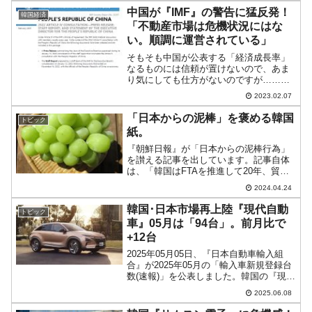
はいかないのが現状で、本当に中国経済
中国が『IMF』の警告に猛反発！
韓国経済
は復調しているのか、メデ...
「不動産市場は危機状況にはな
い。順調に運営されている」
そもそも中国が公表する「経済成長率」
なるものには信頼が置けないので、あま
り気にしても仕方がないのですが……と
いう話です。先にご紹介したとおり、韓
2023.02.07
国メディアでは「ピークチャイナ」とい
う言葉が登場するようになっています。
「日本からの泥棒」を褒める韓国
トピック
「中国の経済成長はすでに...
紙。
『朝鮮日報』が「日本からの泥棒行為」
を讃える記事を出しています。記事自体
は、「韓国はFTAを推進して20年、貿易
額が日本のすぐ近くに迫っている」とい
2024.04.24
う内容で、この主張自体もばかな話なの
ですが、日本からパクって危機を脱した
韓国･日本市場再上陸『現代自動
トピック
という部分があります...
車』05月は「94台」。前月比で
+12台
2025年05月05日、『日本自動車輸入組
合』が2025年05月の「輸入車新規登録台
数(速報)」を公表しました。韓国の『現代
自動車』と中国の電気自動車メーカー
2025.06.08
『BYD』の結果を見てみましょう。まず
『現代自動車』。↑黄色のセルが『現代自