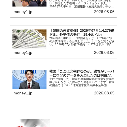
ほとんど地球を一周するという長過ぎる外遊を行
い、帰国した李在明（イ・ジェミョン）さん。
2026年08月04日、業務報告（雇用労働部、中小ベ
ンチャー企業部、公正取引委員会）を主催。この席
money1.jp
2026.08.06
上、韓国大統領に成りおおせた李在明（イ・ジェミ
ョン）さん...
【韓国の外貨準備】2026年07月は4,279億
ドル。外平債の発行「19.4億ドル」
2026年08月05日、『韓国銀行』が「2026年07月
の外貨準備高」を公表しました。以下をご覧くださ
い。2026年07月外貨準備高：4,279億ドル（約67
兆4,456億円）※前月比：+6億ドル＜＜内訳＞＞
⇒Securities：3,80...
money1.jp
2026.08.06
韓国「ここは北朝鮮なのか。選管がサーバ
ーにウソのデータを入力したのは明白だ」
先にご紹介した、韓国の全国同時地方選挙で投票用
紙が足らなかった件がまだ尾を引いています。韓国
の国会では「6・3地方選挙投票用紙不足事態・国
政調査特別委員会」が設けられ、調査を続けていま
す。『国民の力』の朱晋佑（チュ・ジヌ）議員はそ
money1.jp
2026.08.05
の委員の一...