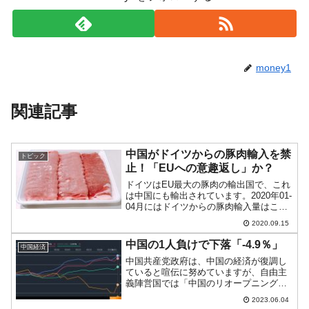
money1
関連記事
中国がドイツからの豚肉輸入を禁
トピック
止！「EUへの意趣返し」か？
ドイツはEU最大の豚肉の輸出国で、これ
は中国にも輸出されています。2020年01-
04月にはドイツからの豚肉輸入量はこれ
までの2倍4億2,400万ユーロに成長しまし
2020.09.15
た。しかし、2020年09月12日、中国税関
はドイツからの豚肉の通関をシャッ...
中国の1人負けで下落「-4.9％」
中国経済
中国共産党政府は、中国の経済が復調し
ていると喧伝に努めていますが、自由主
義陣営国では「中国のリオープニング期
待」が後退しています。「好調」としか
2023.06.04
いわない中国当局の発表を信じるわけに