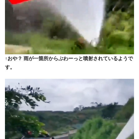
平成仮面ライダーの意外すぎるモチーフとは？
Fact1
発表から2日で大崩壊、鳴かず飛ばずに終わりそう
Fact1
なスーパーリーグとは？
日本人マスターズ挑戦の歴史。松山以前に最高位
Fact1
だった選手とは？
甲子園通算本塁打、最多の清原に次いで多く打っ
Fact1
ている意外な選手とは？
↑おや？ 雨が一箇所からぶわーっと噴射されているようで
セレクトセールの高額取引馬が稼いだ金額とは？
Fact1
す。