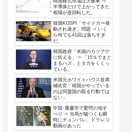
韓国株式市場は大惨事 ⇒
半導体だけで上がってきた
相場が逆回転した。
韓国KOSPI「サイドカー発
動され過ぎ」問題 ⇒ いく
ら何でも41回は落ちすぎ
だ。
韓国政府「米国のカツアゲ
に怯える」⇒ 「15％でまと
まるハズ」とタカをくくっ
ている。
米国元ホワイトハウス首席
補佐官「韓国がやっている
のは同盟国の取る行動では
ない」
中国･重慶市で驚愕の地す
べり ⇒ 当局が嘘つくも瞬
時にチョンバレ。ドラレコ
動画があった