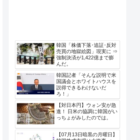
韓国「株価下落･追証･反対
売買の地獄絵図」現実に ⇒
強制決済が1,422億まで膨
んだ。
韓国記者「そんな説明で米
国議会とホワイトハウスを
説得できるわけないだ
ろ！」
【対日本円】ウォン安が急
進！ 日米の協調に韓国がい
っちょがみしたのでは。
【07月13日暗黒の月曜日】