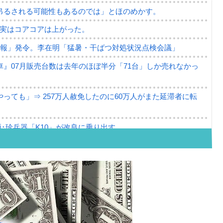
吊るされる可能性もあるのでは」とほのめかす。
⇒ 実はコアコアは上がった。
警報」発令。李在明「猛暑・干ばつ対処状況点検会議」
』07月販売台数は去年のほぼ半分「71台」しか売れなかっ
っても」⇒ 257万人赦免したのに60万人がまた延滞者に転
･珍兵器「K10」が改良に乗り出す。
。半導体だけで410億ドル、輸出全体の41％もある
。せや、若者に起業させよう」⇒ どんな雇用対策だソレ。
79億ドル。外平債の発行「19.4億ドル」
ーバーにウソのデータを入力したのは明白だ」
薄な発言。