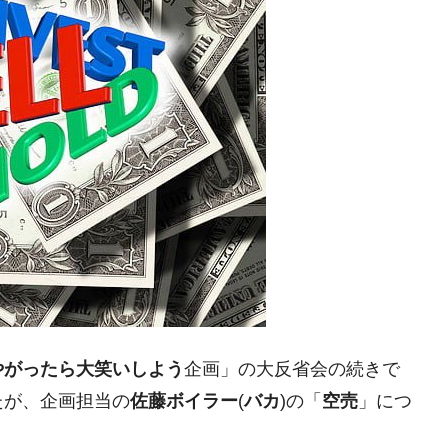
な国だ。
ます」⇒「金を経由するドル入手」手段ではないのか？
4億ドル」まで拡大 ⇒ 海外資金の動きに強く左右される状態
ない「50.5％」に上昇
れた ⇒ 国家が行った恐るべき株価操作であり、空前の国政
議活動」
⇒ 中国の過剰生産が世界を蝕む。
業種は全般的「不調」⇒ PSIが示す現況は決して良くない。
ン』1人当たり賠償10万ウォンを認定 ⇒ 総額3兆7,000億
やがったら大笑いしよう
企画」の大反省会の続きで
たが、企画担当の
佐藤ボイラー
(
バカ
)の「
空売
」につ
DX」1番艦、2032年竣工と公示