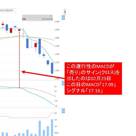
の協調に韓国がいっちょがみしたのでは。
⇒ 実は韓国で『BYD』車は売れている。6カ月で対前年同期比
さっそく空港に詰めかけ「出て行け！」「極右勢力」のプラカー
模のAIデータセンター整備」⇒ だから無理だってば。
清算はほぼ終わった」
兆蒸発。
うキャンペーン」⇒ あの名物教授も登場！
さすぎ」では。
む。営業利益80.2％も減少
術の塊！
都道府県とは？