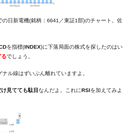
の日新電機(銘柄：6641／東証1部)のチャート。佐
がもらえる賞金とは？
？
CD
を指標(
INDEX
)に下落局面の株式を探したのはい
りそうなスーパーリーグとは？
ぎる
でしょう。
高位だった選手とは？
打っている意外な選手とは？
グナル線はずいぶん離れていますよ。
は？
だけ見てても駄目
なんだよ。これに
RSI
を加えてみよ