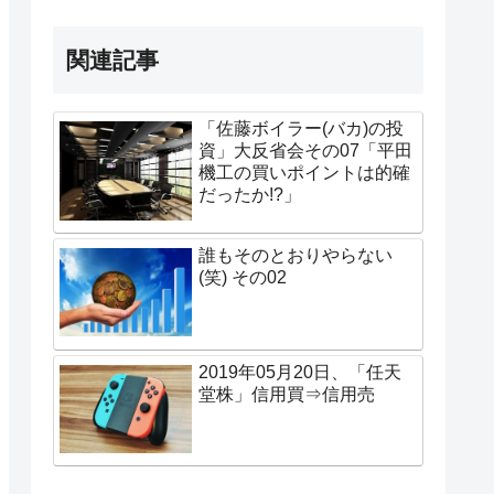
関連記事
「佐藤ボイラー(バカ)の投
資」大反省会その07「平田
機工の買いポイントは的確
だったか!?」
誰もそのとおりやらない
(笑) その02
2019年05月20日、「任天
堂株」信用買⇒信用売