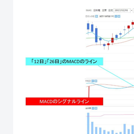
【対日本円】ウォン安が急進！ 日米
『Money1』
韓国政府『BYD』車への補助金を全廃 
『Money1』
1.9倍！
在韓米国大使スティールが着韓！⇒ 
『Money1』
ドを掲げる「在韓反米勢力」
韓国政府「2035年までに18.4GW規
『Money1』
JPモルガン「韓国レバレッジETFの
『Money1』
韓国『国民年金公団』株価暴落で200
『Money1』
韓国政府「ニセＫ-ブランドを通報しよ
『Money1』
韓国「橋が落ちました」⇒ 耐久性「な
『Money1』
韓国鉄鋼最大手『POSCO』ズブズブ沈
『Money1』
日本の誇る海洋資源調査船『白嶺』は先進技
Fact1
夏の甲子園、優勝校を最も多く輩出している
Fact1