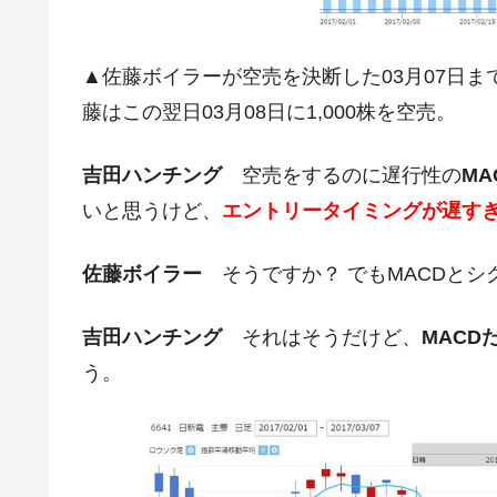
今話題の「楽天ライオンズ」とは？
Fact1
奇跡の毛色「白毛馬」とは？
Fact1
▲佐藤ボイラーが空売を決断した03月07日まで
全て勝つといくら？ 競馬GI競走で勝利騎手
Fact1
藤はこの翌日03月08日に1,000株を空売。
平成仮面ライダーの意外すぎるモチーフとは
Fact1
吉田ハンチング
空売をするのに遅行性の
MA
発表から2日で大崩壊、鳴かず飛ばずに終わ
Fact1
いと思うけど、
エントリータイミングが遅す
日本人マスターズ挑戦の歴史。松山以前に最
Fact1
甲子園通算本塁打、最多の清原に次いで多く
Fact1
佐藤ボイラー
そうですか？ でもMACDとシ
セレクトセールの高額取引馬が稼いだ金額と
Fact1
吉田ハンチング
それはそうだけど、
MACD
う。