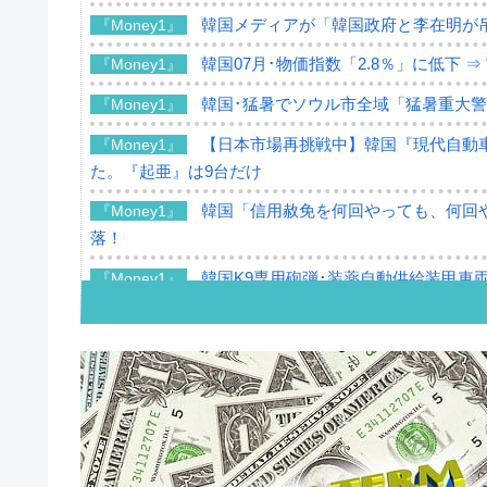
韓国メディアが「韓国政府と李在明が
『Money1』
韓国07月･物価指数「2.8％」に低下 
『Money1』
韓国･猛暑でソウル市全域「猛暑重大
『Money1』
【日本市場再挑戦中】韓国『現代自動車
『Money1』
た。『起亜』は9台だけ
韓国「信用赦免を何回やっても、何回や
『Money1』
落！
韓国K9専用砲弾･装薬自動供給装甲車両
『Money1』
韓国「2026年07月の輸出入」絶好調
『Money1』
韓国･李在明「青年層の雇用状況が悪い
『Money1』
【韓国の外貨準備】2026年07月は4,2
『Money1』
韓国「ここは北朝鮮なのか。選管がサ
『Money1』
韓国･李在明さっそく不動産対策で浅
『Money1』