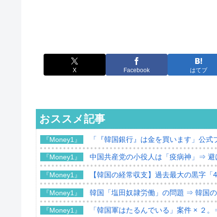
X
Facebook
はてブ
おススメ記事
「『韓国銀行』は金を買います」公式
『Money1』
中国共産党の小役人は「疫病神」⇒ 避
『Money1』
【韓国の経常収支】過去最大の黒字「49
『Money1』
韓国「塩田奴隷労働」の問題 ⇒ 韓国
『Money1』
「韓国軍はたるんでいる」案件 × ２。
『Money1』