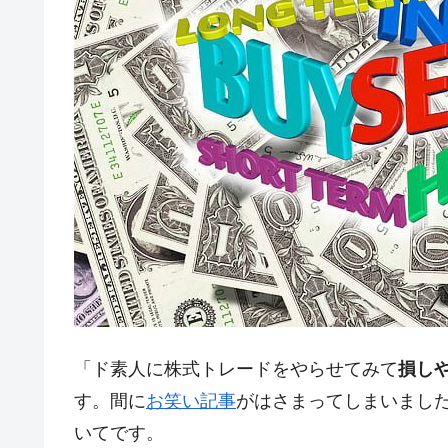
韓国は「中国と同じく」投資に不適格
『Money1』
『韓国銀行』が「金の保有量を増やし
『Money1』
韓国･外為取引量「1日当たり1,214.
『Money1』
韓国･帰ってきた李在明。李在明を支持し
『Money1』
韓国大統領府ボンクラ政策室長が告発さ
『Money1』
壟断
韓国･警察職員が「丸刈りになって抗
『Money1』
中国だけが鉄鋼輸出を異常増加させる 
『Money1』
韓国製造業「半導体絶好調」のウラで他
『Money1』
【米韓激突案件】韓国消費者院が『クーパ
『Money1』
「ド素人に株式トレードをやらせてみて
損し
韓国で猛暑。南東部では干ばつ
『Money1』
す。間に
お笑い記事
がはさまってしまいまし
韓国型イージス搭載の次世代駆逐艦「KD
『Money1』
いてです。