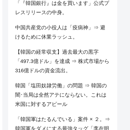
「『韓国銀行』は金を買います」公式プ
レスリリースの中身。
中国共産党の小役人は「疫病神」⇒ 避
けるために休業ラッシュ。
【韓国の経常収支】過去最大の黒字
「497.3億ドル」を達成 ⇒ 株式市場から
316億ドルの資金流出。
韓国「塩田奴隷労働」の問題 ⇒ 韓国の
闇･当局は全然アテにならない。これは
米国に対するアピール
「韓国軍はたるんでいる」案件 × ２。⇒
韓国軍をダメにする最強タッグ「李在明