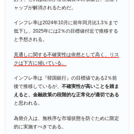
する差別。許してはおかぬ
ャップが解消されるためだ。
韓国ボンクラ政策室長･金容範、株価暴落に
『Money1』
他人事のような発言。
インフレ率は2024年10月に前年同月比1.3％まで
低下し、2025年には2％の目標値付近で推移する
韓国半導体『SKハイニックス』2026年2Qの
『Money1』
業績「史上最高益」当期純利益は前年同期比13.4倍に。
と予想される。
韓国･加徳島新国際空港「またも暗礁」の危
『Money1』
見通しに関する不確実性は依然として高く、リス
機 ⇒ 10.7兆では損が出るからできない。
クは下方に傾いている。
【速報】韓国株式市場の暴落・本日07月29
『Money1』
日(水)もサイドカー・サーキットブレイカーの二段コンボ
インフレ率は『韓国銀行』の目標値である2％前
発動！
後で推移しているが、
不確実性が高いことを踏ま
日本の誇る海洋資源調査船『白嶺』は先進技術の
Fact1
えると、金融政策の段階的な正常化が適切である
塊！
と思われる。
夏の甲子園、優勝校を最も多く輩出している都道
Fact1
府県とは？
為替介入は、無秩序な市場状態を防ぐために限定
今話題の「楽天ライオンズ」とは？
Fact1
的に実施すべきである。
奇跡の毛色「白毛馬」とは？
Fact1