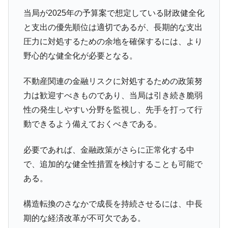
全て勝つといくら？ 競馬GI競走で勝利騎手がもら
Fact1
当局が2025年の予算案で想定している財政健全化
える賞金とは？
と支出の優先順位は適切であるが、長期的な支出
平成仮面ライダーの意外すぎるモチーフとは？
Fact1
圧力に対処するための余地を確保するには、より
野心的な健全化が必要となる。
発表から2日で大崩壊、鳴かず飛ばずに終わりそう
Fact1
なスーパーリーグとは？
不動産関連の金融リスクに対処するための政策努
日本人マスターズ挑戦の歴史。松山以前に最高位
Fact1
力は歓迎すべきものであり、当局は引き続き脆弱
だった選手とは？
性の発生しやすい分野を監視し、先手を打って行
甲子園通算本塁打、最多の清原に次いで多く打っ
Fact1
動できるよう備えておくべきである。
ている意外な選手とは？
セレクトセールの高額取引馬が稼いだ金額とは？
Fact1
必要であれば、金融政策がさらに正常化する中
で、追加的な健全性措置を検討することも可能で
ある。
構造転換のさなかで成長を持続させるには、中長
期的な経済改革が不可欠である。