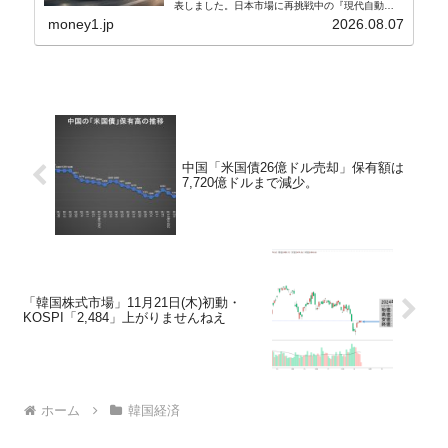
表しました。日本市場に再挑戦中の『現代自動
車』、また日本市場を攻略したい『BYD』の販売
money1.jp
2026.08.07
台数はこの中に捉えられているはずです。先月から
は韓国の...
中国「米国債26億ドル売却」保有額は
7,720億ドルまで減少。
「韓国株式市場」11月21日(木)初動・
KOSPI「2,484」上がりませんねえ
ホーム
韓国経済