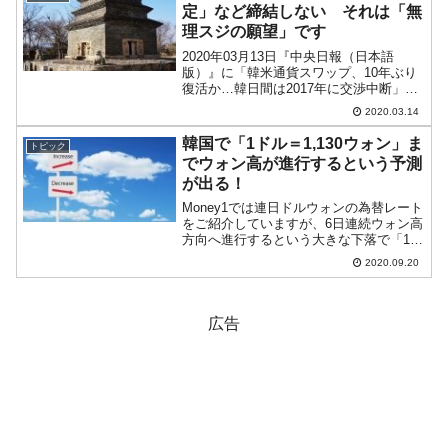
いな...
定」など締結しない それは「無
理スジの願望」です
2020年03月13日『中央日報（日本語
版）』に「韓米通貨スワップ、10年ぶり
復活か…韓日間は2017年に交渉中断」と
いう記事が出ました。ウォールストリー
2020.03.14
トジャーナル(WSJ)は10日(現地時間)、
「米連邦準備制度理事会(FRB)の市場安
韓国で「1ドル＝1,130ウォン」ま
トピック
定...
でウォン高が進行するという予測
が出る！
Money1では連日ドルウォンの為替レート
をご紹介していますが、6日連続ウォン高
方向へ進行するという大きな下落で「1ド
ル＝1,165ウォン」まできました。上掲は
2020.09.20
直近の「日足」（ローソク足1本が1日の
値動きを示します）チャートですが、見
事に陰...
広告