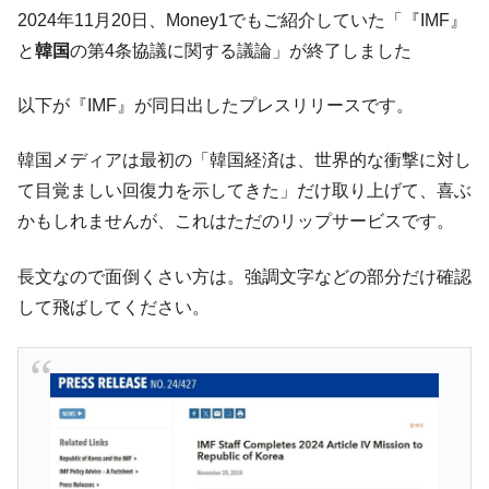
【韓国の外貨準備】2026年07月は4,279億ド
『Money1』
2024年11月20日、Money1でもご紹介していた「『IMF』
ル。外平債の発行「19.4億ドル」
と
韓国
の第4条協議に関する議論」が終了しました
韓国「ここは北朝鮮なのか。選管がサーバ
『Money1』
ーにウソのデータを入力したのは明白だ」
以下が『IMF』が同日出したプレスリリースです。
韓国･李在明さっそく不動産対策で浅薄な発
『Money1』
言。
韓国メディアは最初の「韓国経済は、世界的な衝撃に対し
韓国は「中国と同じく」投資に不適格な国
『Money1』
て目覚ましい回復力を示してきた」だけ取り上げて、喜ぶ
だ。
かもしれませんが、これはただのリップサービスです。
『韓国銀行』が「金の保有量を増やしま
『Money1』
す」⇒「金を経由するドル入手」手段ではないのか？
長文なので面倒くさい方は。強調文字などの部分だけ確認
して飛ばしてください。
韓国･外為取引量「1日当たり1,214.4億ド
『Money1』
ル」まで拡大 ⇒ 海外資金の動きに強く左右される状態
韓国･帰ってきた李在明。李在明を支持しな
『Money1』
い「50.5％」に上昇
韓国大統領府ボンクラ政策室長が告発され
『Money1』
た ⇒ 国家が行った恐るべき株価操作であり、空前の国政壟
断