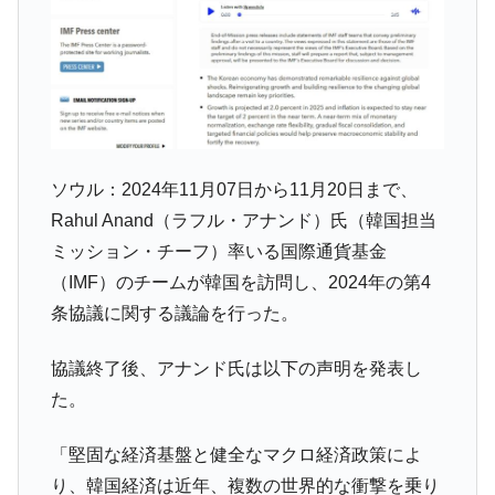
韓国･警察職員が「丸刈りになって抗議活
『Money1』
動」
中国だけが鉄鋼輸出を異常増加させる ⇒ 中
『Money1』
国の過剰生産が世界を蝕む。
韓国製造業「半導体絶好調」のウラで他業
『Money1』
種は全般的「不調」⇒ PSIが示す現況は決して良くない。
ソウル：2024年11月07日から11月20日まで、
【米韓激突案件】韓国消費者院が『クーパ
『Money1』
Rahul Anand（ラフル・アナンド）氏（韓国担当
ン』1人当たり賠償10万ウォンを認定 ⇒ 総額3兆7,000億
ミッション・チーフ）率いる国際通貨基金
韓国で猛暑。南東部では干ばつ
『Money1』
（IMF）のチームが韓国を訪問し、2024年の第4
韓国型イージス搭載の次世代駆逐艦
『Money1』
条協議に関する議論を行った。
「KDDX」1番艦、2032年竣工と公示
【対日本円】ウォン安が急進！ 日米の協調
『Money1』
協議終了後、アナンド氏は以下の声明を発表し
に韓国がいっちょがみしたのでは。
た。
韓国政府『BYD』車への補助金を全廃 ⇒ 実
『Money1』
は韓国で『BYD』車は売れている。6カ月で対前年同期比
「堅固な経済基盤と健全なマクロ経済政策によ
1.9倍！
り、韓国経済は近年、複数の世界的な衝撃を乗り