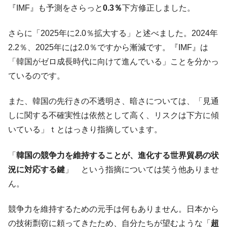
『IMF』も予測をさらっと
0.3％
下方修正しました。
さらに「2025年に2.0％拡大する」と述べました。2024年
2.2％、2025年には2.0％ですから漸減です。『IMF』は
「韓国がゼロ成長時代に向けて進んでいる」ことを分かっ
ているのです。
また、韓国の先行きの不透明さ、暗さについては、「見通
しに関する不確実性は依然として高く、リスクは下方に傾
いている」ｔとはっきり指摘しています。
「
韓国の競争力を維持することが、進化する世界貿易の状
況に対応する鍵
」 という指摘については笑う他ありませ
ん。
競争力を維持するための元手は何もありません。日本から
の技術剽窃に頼ってきたため、自分たちが望むような「
超