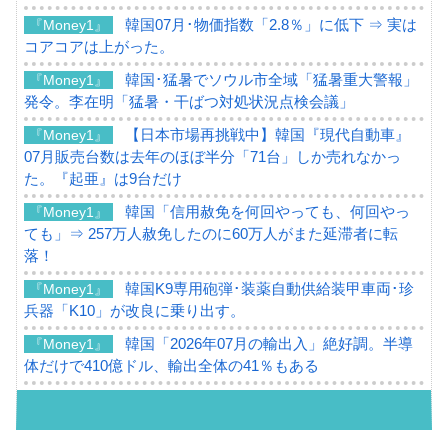
韓国07月･物価指数「2.8％」に低下 ⇒ 実は
『Money1』
コアコアは上がった。
韓国･猛暑でソウル市全域「猛暑重大警報」
『Money1』
発令。李在明「猛暑・干ばつ対処状況点検会議」
【日本市場再挑戦中】韓国『現代自動車』
『Money1』
07月販売台数は去年のほぼ半分「71台」しか売れなかっ
た。『起亜』は9台だけ
韓国「信用赦免を何回やっても、何回やっ
『Money1』
ても」⇒ 257万人赦免したのに60万人がまた延滞者に転
落！
韓国K9専用砲弾･装薬自動供給装甲車両･珍
『Money1』
兵器「K10」が改良に乗り出す。
韓国「2026年07月の輸出入」絶好調。半導
『Money1』
体だけで410億ドル、輸出全体の41％もある
韓国･李在明「青年層の雇用状況が悪い。せ
『Money1』
や、若者に起業させよう」⇒ どんな雇用対策だソレ。