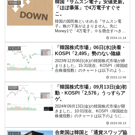
韓国『サムスン電子』安値更新。
韓国経済
たる文在寅に至って、左派・進...
「ほぼ暴落」で4万電子すぐそ
こ。
韓国の国民株といわれる『サムスン電
子』株の下落が止まりません。先に
Money1で「4万電子」※を懸念すべき、
と書きましたが、意外とすんなりそこま
2024.11.14
でいくかもしれません。以下は2024年11
月13日(水）が締まった時点でのチャート
「韓国株式市場」06日(水)決着・
トピック
です（チャート...
KOSPI「2,495」勢のない陰線
2023年12月06日(水)の韓国株式市場が締
まりました。15:31現在、KOSPI（韓国総
合株価指数）のチャートは以下のように
なっています（チャートは
2023.12.06
『Investing.com』より引用）。なんだか
なーな決着になりました。ほぼ前日の終
「韓国株式市場」09月13日(金)初
KOSPI
値...
動・KOSPI「2,576」うっすらア
ゲ。
2024年09月13日(金)の韓国株式市場が開
きました。10:01現在、KOSPI（韓国総合
株価指数）のチャートは以下のようにな
っています（チャートは
2024.09.13
『Investing.com』より引用）。前日の陽
線を受けてのスタートで、今のところ薄
合衆国は韓国と「通貨スワップ協
トピック