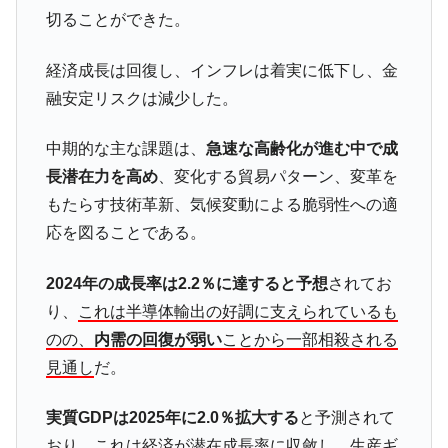
在韓米国大使スティールが着韓！⇒ さっそ
『Money1』
切ることができた。
く空港に詰めかけ「出て行け！」「極右勢力」のプラカー
ドを掲げる「在韓反米勢力」
経済成長は回復し、インフレは着実に低下し、金
韓国政府「2035年までに18.4GW規模のAIデ
『Money1』
融安定リスクは減少した。
ータセンター整備」⇒ だから無理だってば。
JPモルガン「韓国レバレッジETFの清算は
『Money1』
中期的な主な課題は、
急速な高齢化が進む中で成
ほぼ終わった」
長潜在力を高め
、変化する貿易パターン、変革を
韓国『国民年金公団』株価暴落で200兆蒸
『Money1』
もたらす技術革新、気候変動による脆弱性への適
発。
応を図ることである。
韓国政府「ニセＫ-ブランドを通報しようキ
『Money1』
ャンペーン」⇒ あの名物教授も登場！
2024年の成長率は2.2％に達すると予想
されてお
り、
これは半導体輸出の好調に支えられているも
韓国「橋が落ちました」⇒ 耐久性「なさす
『Money1』
ぎ」では。
のの、
内需の回復が弱い
ことから一部相殺される
見通し
だ。
韓国鉄鋼最大手『POSCO』ズブズブ沈む。
『Money1』
営業利益80.2％も減少
実質GDPは2025年に2.0％拡大する
と予測されて
米国下院「韓国の公務員個人をターゲット
『Money1』
おり、これは経済が潜在成長率に収斂し、生産ギ
にぶん殴る法案」提出！⇒ クーパン問題は合衆国企業に対