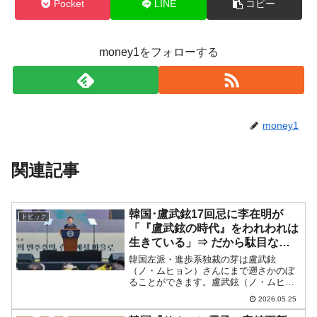
Pocket
LINE
コピー
money1をフォローする
money1
関連記事
韓国･盧武鉉17回忌に李在明が
トピック
「『盧武鉉の時代』をわれわれは
生きている」⇒ だから駄目なの
だ
韓国左派・進歩系独裁の芽は盧武鉉
（ノ・ムヒョン）さんにまで遡さかのぼ
ることができます。盧武鉉（ノ・ムヒョ
ン）さ酋長は非常にトンチンカンな人物
2026.05.25
でしたが、盧武鉉（ノ・ムヒョン）さん
の弁護士仲間であり、政治的弟子筋に当