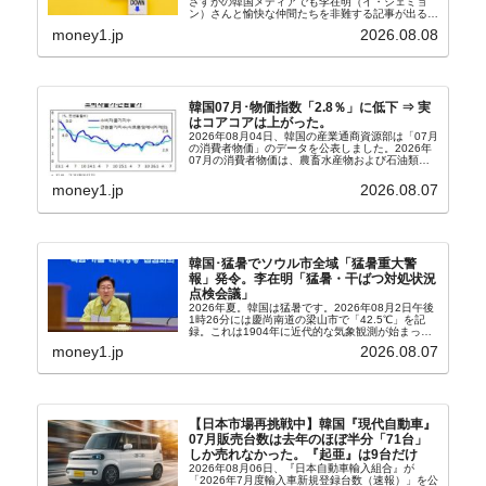
さすがの韓国メディアでも李在明（イ・ジェミョ
ン）さんと愉快な仲間たちを非難する記事が出るよ
うになっています。もちろん株価の暴落についてで
money1.jp
2026.08.08
『朝鮮日報』に面白い記事が出ています。「東西南
北」というコ...
韓国07月･物価指数「2.8％」に低下 ⇒ 実
はコアコアは上がった。
2026年08月04日、韓国の産業通商資源部は「07月
の消費者物価」のデータを公表しました。2026年
07月の消費者物価は、農畜水産物および石油類の
上昇率が鈍化したことなどにより、前年同月比
2.8％上昇（06月は3.2％）となり、上昇率は前...
money1.jp
2026.08.07
韓国･猛暑でソウル市全域「猛暑重大警
報」発令。李在明「猛暑・干ばつ対処状況
点検会議」
2026年夏。韓国は猛暑です。2026年08月2日午後
1時26分には慶尚南道の梁山市で「42.5℃」を記
録。これは1904年に近代的な気象観測が始まって
以来の韓国史上最高気温です。08月04日には、ソ
money1.jp
2026.08.07
ウル市全域への「猛暑重大警報」が発令され...
【日本市場再挑戦中】韓国『現代自動車』
07月販売台数は去年のほぼ半分「71台」
しか売れなかった。『起亜』は9台だけ
2026年08月06日、『日本自動車輸入組合』が
「2026年7月度輸入車新規登録台数（速報）」を公