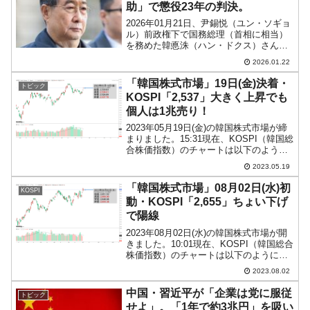
助」で懲役23年の判決。
2026年01月21日、尹錫悦（ユン・ソギョ
ル）前政権下で国務総理（首相に相当）
を務めた韓悳洙（ハン・ドクス）さんに
対して「懲役23年の実刑判決」という判
2026.01.22
決を出しました。↑公判中の韓悳洙（ハ
ン・ドクス）前首相。韓悳洙（ハン・ド
「韓国株式市場」19日(金)決着・
トピック
クス）さんにか...
KOSPI「2,537」大きく上昇でも
個人は1兆売り！
2023年05月19日(金)の韓国株式市場が締
まりました。15:31現在、KOSPI（韓国総
合株価指数）のチャートは以下のように
なっています（チャートは
2023.05.19
『Investing.com』より引用）。陽線で締
まりました。KOSPIは「2,537」...
「韓国株式市場」08月02日(水)初
KOSPI
動・KOSPI「2,655」ちょい下げ
で陽線
2023年08月02日(水)の韓国株式市場が開
きました。10:01現在、KOSPI（韓国総合
株価指数）のチャートは以下のようにな
っています（チャートは
2023.08.02
『Investing.com』より引用）。ちょっと
下げて始まりましたが、現在のところ陽
中国・習近平が「企業は党に服従
トピック
線。...
せよ」。「1年で約3兆円」を吸い