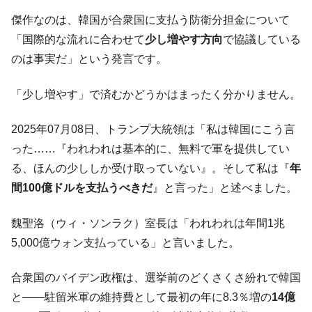
傑作なのは、韓国が合衆国に支払う防衛分担金について
「国際的な流れに合わせて
少し増やす方向
で協議している
のは事実だ」という発言です。
「少し増やす」で済むかどうかはまったく分かりません。
2025年07月08日、トランプ大統領は「私は韓国にこう言
った……『われわれは基本的に、無料で軍を提供してい
る、ほんの少ししか受け取っていない』。そして私は『
年
間100億ドルを支払うべきだ
』と言った」と述べました。
魏聖洛（ウィ・ソンラク）室長は「われわれは年間1兆
5,000億ウォン支払っている」と言いました。
合衆国のバイデン政権は、選挙前のどくさくさ紛れで韓国
と――駐留米軍の維持費として最初の年に8.3％増の
14億