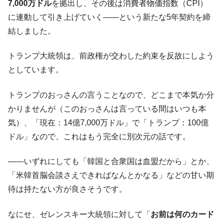
7,000万ドル
を拠出し、その後は消費者物価指数（CPI）
に連動して引き上げていく――という新たな5年契約を締
結しました。
トランプ大統領は、前政権が交わした約束を反故にしよう
としています。
トランプのおっさんの言うことなので、どこまで本気か分
かりませんが（このおっさんは言っている間はいつも本
気）、「現在：14億7,000万ドル」で「トランプ：100億
ドル」なので、これはもう完全に別次元の話です。
――いずれにしても「韓国と合衆国は血盟だから」とか、
「米韓首脳会談さえできればなんとかなる」などの甘い期
待は持たない方が良さそうです。
なにせ、ゼレンスキー大統領に対して「
お前は何のカード