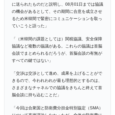
に送られたものだと説明し、08月01日までは協議
発動！
の機会があるとして、その期間に合意を成立させ
IT産業は人を雇用する効果は低い。全産業の
『Money1』
るため米韓間で緊密にコミュニケーションを取っ
半分未満しか雇用を生まない
ていこうと語った」
韓国「株式市場が賭博場のように変質した
『Money1』
のは政界の責任だ」
「（米韓間の課題としては）関税協議、安全保障
韓国「2026年1Q 資金循環統計」面白い結果
『Money1』
協議など複数の協議がある。これらの協議は首脳
に。
会談でまとめられるだろうが、首脳会談の有無が
韓国化学企業最大手『ロッテケミカル』純
『Money1』
すべての鍵ではない」
借入金が約8兆。信用格付け「ネガティブ」にダウン
日本の誇る海洋資源調査船『白嶺』は先進技術の
Fact1
「交渉は交渉として進め、成果を上げることがで
塊！
きるので、今われわれが最も理想的とするのは、
夏の甲子園、優勝校を最も多く輩出している都道
Fact1
さまざまなチャネルでの協議をきちんと終えて首
府県とは？
脳会談に持ち込むことだ」
今話題の「楽天ライオンズ」とは？
Fact1
奇跡の毛色「白毛馬」とは？
Fact1
「今回は合衆国と防衛費分担金特別協定（SMA）