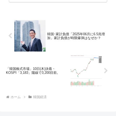
ョン）さん...
韓国･家計負債「2025年06月に6.5兆増
加」家計負債が時限爆弾はなぜか？
「韓国株式市場」10日(木)決着・
KOSPI「3,183」陽線で3,200目前。
ホーム
韓国経済