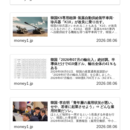
や元利減免...
韓国K9専用砲弾･装薬自動供給装甲車両･
珍兵器「K10」が改良に乗り出す。
韓国の珍兵器といわれることもある「K10」が改良
に入るとのこと。K10は、砲弾・装薬をK9の車内
へ自動供給する機能を持つ装甲車両です。韓国メデ
ィア『Chosun Biz』が報じていますので、同記事
から以下に一部を引きます。2005年に初めて...
money1.jp
2026.08.06
韓国「2026年07月の輸出入」絶好調。半
導体だけで410億ドル、輸出全体の41％も
ある
2026年08月01日、韓国の産業通商資源部が
「2026年07月の輸出入現況」を公表しました。
2026年07月輸出：988億8,700万ドル（62.8％）
輸入：685億6,300万ドル（26.5％）貿易収支：
money1.jp
2026.08.06
303億2,400万ドル2026...
韓国･李在明「青年層の雇用状況が悪い。
せや、若者に起業させよう」⇒ どんな雇
用対策だソレ。
ほとんど地球を一周するという長過ぎる外遊を行
い、帰国した李在明（イ・ジェミョン）さん。
2026年08月04日、業務報告（雇用労働部、中小ベ
ンチャー企業部、公正取引委員会）を主催。この席
money1.jp
2026.08.06
上、韓国大統領に成りおおせた李在明（イ・ジェミ