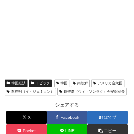
韓国経済
トピック
韓国
南朝鮮
アメリカ合衆国
李在明（イ・ジェミョン）
魏聖洛（ウィ・ソンラク）今安保室長
シェアする
X
Facebook
はてブ
Pocket
LINE
コピー