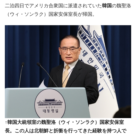
す」⇒「金を経由するドル入手」手段ではないのか？
二泊四日でアメリカ合衆国に派遣されていた
韓国
の魏聖洛
韓国･外為取引量「1日当たり1,214.4億ド
『Money1』
（ウィ・ソンラク）国家安保室長が帰国。
ル」まで拡大 ⇒ 海外資金の動きに強く左右される状態
韓国･帰ってきた李在明。李在明を支持しな
『Money1』
い「50.5％」に上昇
韓国大統領府ボンクラ政策室長が告発され
『Money1』
た ⇒ 国家が行った恐るべき株価操作であり、空前の国政壟
断
韓国･警察職員が「丸刈りになって抗議活
『Money1』
動」
中国だけが鉄鋼輸出を異常増加させる ⇒ 中
『Money1』
国の過剰生産が世界を蝕む。
韓国製造業「半導体絶好調」のウラで他業
『Money1』
種は全般的「不調」⇒ PSIが示す現況は決して良くない。
【米韓激突案件】韓国消費者院が『クーパ
『Money1』
↑韓国大統領室の魏聖洛（ウィ・ソンラク）国家安保室
ン』1人当たり賠償10万ウォンを認定 ⇒ 総額3兆7,000億
長。この人は北朝鮮と折衝を行ってきた経験を持つ人で
韓国で猛暑。南東部では干ばつ