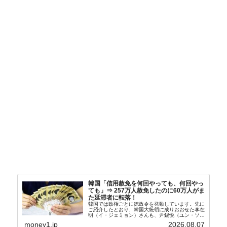
韓国「信用赦免を何回やっても、何回やっ
ても」⇒ 257万人赦免したのに60万人がま
た延滞者に転落！
韓国では政権ごとに徳政令を発動しています。先に
ご紹介したとおり、韓国大統領に成りおおせた李在
明（イ・ジェミョン）さんも、尹錫悦（ユン・ソギ
ョル）前政権が行った――「新出発基金」をバッド
money1.jp
2026.08.07
バンクにして不良債権の買い取りを行い、分割償還