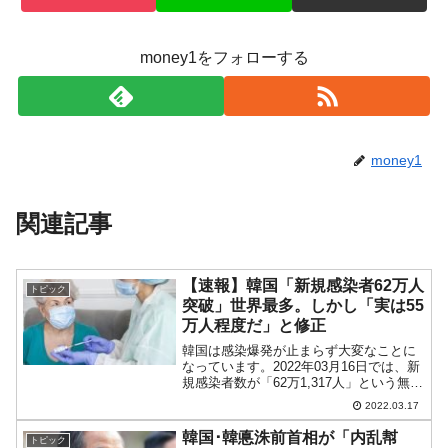
money1をフォローする
money1
関連記事
【速報】韓国「新規感染者62万人
トピック
突破」世界最多。しかし「実は55
万人程度だ」と修正
韓国は感染爆発が止まらず大変なことに
なっています。2022年03月16日では、新
規感染者数が「62万1,317人」という無茶
苦茶な数字となりました。以下をご覧く
2022.03.17
ださい。前日から20万人も増加しまし
た。世界最多の感染者数です。しかし、
韓国･韓悳洙前首相が「内乱幇
トピック
イ・サン...