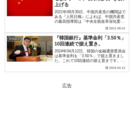
上げる
2021年08月30日、中国共産党の機関誌で
ある『人民日報』によれば、中国共産党
の最高指導部は「中央全面改革深化委員
会」の第21回会議を開催し、企業は党の
2021.09.01
描いた計画に服従するように導いて督励
しなければならないと強調したとのこ
『韓国銀行』基準金利「3.50％」
韓国経済
と。例の「共同富...
10回連続で据え置き。
2024年04月12日、韓国の金融通貨委員会
は基準金利を「3.50％」で据え置きまし
た。これで10回連続の据え置きです。ア
メリカ合衆国の連銀の方はインフレ対策
2024.04.12
で政策金利を下げられなくなっていま
す。韓国では、高金利でお金が回らなく
なっているの...
広告