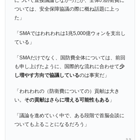
について直接議論しなかったが、全体の防衛費に
全て勝つといくら？ 競馬GI競走で勝利騎手がもら
Fact1
える賞金とは？
ついては、安全保障協議の際に概ね話題に上っ
た」
平成仮面ライダーの意外すぎるモチーフとは？
Fact1
発表から2日で大崩壊、鳴かず飛ばずに終わりそう
Fact1
「SMAではわれわれは1兆5,000億ウォンを支出し
なスーパーリーグとは？
ている」
日本人マスターズ挑戦の歴史。松山以前に最高位
Fact1
だった選手とは？
「SMAだけでなく、国防費全体については、前回
甲子園通算本塁打、最多の清原に次いで多く打っ
Fact1
も申し上げたように、国際的な流れに合わせて
少
ている意外な選手とは？
し増やす方向で協議している
のは事実だ」
セレクトセールの高額取引馬が稼いだ金額とは？
Fact1
「われわれの（防衛費についての）貢献は大き
い。
その貢献はさらに増える可能性もある
」
「議論を進めていく中で、ある段階で首脳会談に
ついても上ることになるだろう」