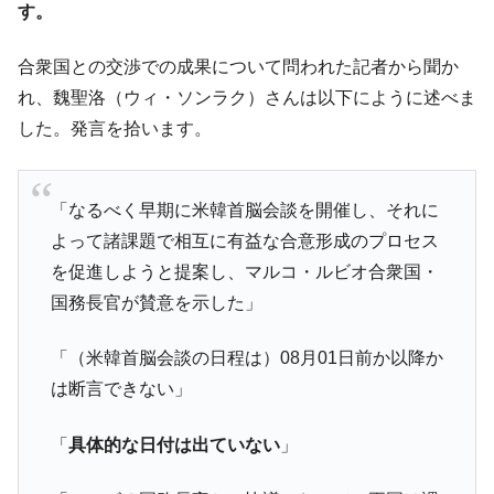
『Money1』
す。
韓国型イージス搭載の次世代駆逐艦
『Money1』
「KDDX」1番艦、2032年竣工と公示
合衆国との交渉での成果について問われた記者から聞か
【対日本円】ウォン安が急進！ 日米の協調
れ、魏聖洛（ウィ・ソンラク）さんは以下にように述べま
『Money1』
に韓国がいっちょがみしたのでは。
した。発言を拾います。
韓国政府『BYD』車への補助金を全廃 ⇒ 実
『Money1』
は韓国で『BYD』車は売れている。6カ月で対前年同期比
1.9倍！
「なるべく早期に米韓首脳会談を開催し、それに
よって諸課題で相互に有益な合意形成のプロセス
在韓米国大使スティールが着韓！⇒ さっそ
『Money1』
く空港に詰めかけ「出て行け！」「極右勢力」のプラカー
を促進しようと提案し、マルコ・ルビオ合衆国・
ドを掲げる「在韓反米勢力」
国務長官が賛意を示した」
韓国政府「2035年までに18.4GW規模のAIデ
『Money1』
ータセンター整備」⇒ だから無理だってば。
「（米韓首脳会談の日程は）08月01日前か以降か
JPモルガン「韓国レバレッジETFの清算は
は断言できない」
『Money1』
ほぼ終わった」
「
具体的な日付は出ていない
」
韓国『国民年金公団』株価暴落で200兆蒸
『Money1』
発。