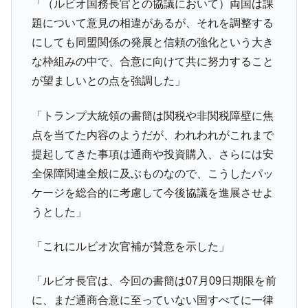
「（ルビオ国務長官との協議において）両国は課
韓国政府「ニセＫ-ブランドを通報しようキ
『Money1』
題について意見の相違があるが、それを調整する
ャンペーン」⇒ あの名物教授も登場！
にしても同盟関係の発展と信頼の強化という大き
韓国「橋が落ちました」⇒ 耐久性「なさす
『Money1』
な枠組みの中で、合意に向けて共に努力すること
ぎ」では。
が望ましいとの点を強調した」
韓国鉄鋼最大手『POSCO』ズブズブ沈む。
『Money1』
営業利益80.2％も減少
「トランプ大統領の書簡は関税や非関税障壁に焦
米国下院「韓国の公務員個人をターゲット
『Money1』
点を当てた内容のようだが、われわれがこれまで
にぶん殴る法案」提出！⇒ クーパン問題は合衆国企業に対
提起してきた事項は通商や投資購入、さらには安
する差別。許してはおかぬ
全保障関連全般に及ぶものなので、こうしたパッ
韓国ボンクラ政策室長･金容範、株価暴落に
『Money1』
他人事のような発言。
ケージを総合的に考慮して今後協議を進展させよ
うとした」
韓国半導体『SKハイニックス』2026年2Qの
『Money1』
業績「史上最高益」当期純利益は前年同期比13.4倍に。
「これにルビオ次官補が賛意を示した」
韓国･加徳島新国際空港「またも暗礁」の危
『Money1』
機 ⇒ 10.7兆では損が出るからできない。
「ルビオ長官は、今回の書簡は07月09日期限を前
【速報】韓国株式市場の暴落・本日07月29
『Money1』
に、まだ通商合意に至っていない国すべてに一律
日(水)もサイドカー・サーキットブレイカーの二段コンボ