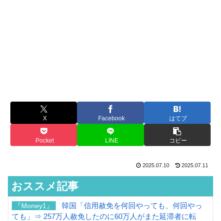
X
Facebook
はてブ
Pocket
LINE
コピー
2025.07.10
2025.07.11
おススメ記事
韓国「信用赦免を何回やっても、何回やっ
『Money1』
ても」⇒ 257万人赦免したのに60万人がまた延滞者に転