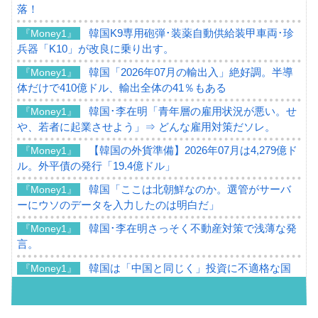
落！
韓国K9専用砲弾･装薬自動供給装甲車両･珍
『Money1』
兵器「K10」が改良に乗り出す。
韓国「2026年07月の輸出入」絶好調。半導
『Money1』
体だけで410億ドル、輸出全体の41％もある
韓国･李在明「青年層の雇用状況が悪い。せ
『Money1』
や、若者に起業させよう」⇒ どんな雇用対策だソレ。
【韓国の外貨準備】2026年07月は4,279億ド
『Money1』
ル。外平債の発行「19.4億ドル」
韓国「ここは北朝鮮なのか。選管がサーバ
『Money1』
ーにウソのデータを入力したのは明白だ」
韓国･李在明さっそく不動産対策で浅薄な発
『Money1』
言。
韓国は「中国と同じく」投資に不適格な国
『Money1』
だ。
『韓国銀行』が「金の保有量を増やしま
『Money1』