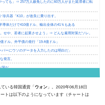
っても」⇒ 257万人赦免したのに60万人がまた延滞者に転
･珍兵器「K10」が改良に乗り出す。
。半導体だけで410億ドル、輸出全体の41％もある
。せや、若者に起業させよう」⇒ どんな雇用対策だソレ。
79億ドル。外平債の発行「19.4億ドル」
ーバーにウソのデータを入力したのは明白だ」
薄な発言。
な国だ。
ます」⇒「金を経由するドル入手」手段ではないのか？
4億ドル」まで拡大 ⇒ 海外資金の動きに強く左右される状態
れている韓国通貨「
ウォン
」。2020年06月18日
ない「50.5％」に上昇
ャートは以下のようになっています（チャートは
れた ⇒ 国家が行った恐るべき株価操作であり、空前の国政