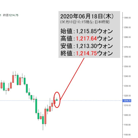
議活動」
⇒ 中国の過剰生産が世界を蝕む。
業種は全般的「不調」⇒ PSIが示す現況は決して良くない。
ン』1人当たり賠償10万ウォンを認定 ⇒ 総額3兆7,000億
DX」1番艦、2032年竣工と公示
の協調に韓国がいっちょがみしたのでは。
⇒ 実は韓国で『BYD』車は売れている。6カ月で対前年同期比
さっそく空港に詰めかけ「出て行け！」「極右勢力」のプラカー
模のAIデータセンター整備」⇒ だから無理だってば。