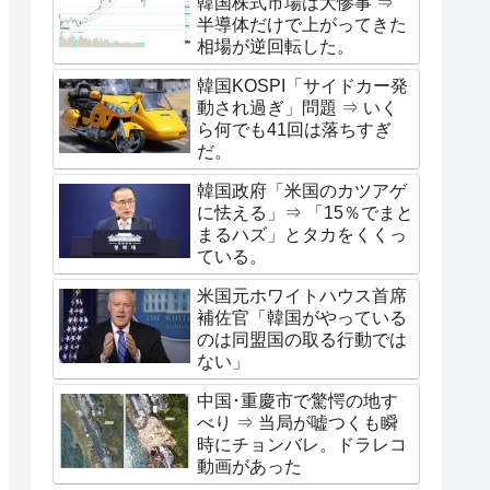
韓国株式市場は大惨事 ⇒
半導体だけで上がってきた
相場が逆回転した。
韓国KOSPI「サイドカー発
動され過ぎ」問題 ⇒ いく
ら何でも41回は落ちすぎ
だ。
韓国政府「米国のカツアゲ
に怯える」⇒ 「15％でまと
まるハズ」とタカをくくっ
ている。
米国元ホワイトハウス首席
補佐官「韓国がやっている
のは同盟国の取る行動では
ない」
中国･重慶市で驚愕の地す
べり ⇒ 当局が嘘つくも瞬
時にチョンバレ。ドラレコ
動画があった