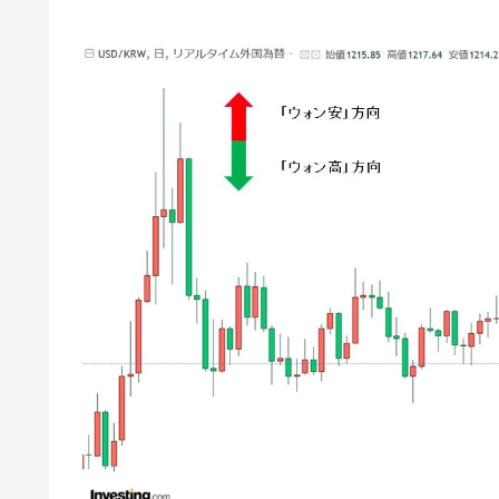
壟断
韓国･警察職員が「丸刈りになって抗
『Money1』
中国だけが鉄鋼輸出を異常増加させる 
『Money1』
韓国製造業「半導体絶好調」のウラで他
『Money1』
【米韓激突案件】韓国消費者院が『クーパ
『Money1』
韓国で猛暑。南東部では干ばつ
『Money1』
韓国型イージス搭載の次世代駆逐艦「KD
『Money1』
【対日本円】ウォン安が急進！ 日米
『Money1』
韓国政府『BYD』車への補助金を全廃 
『Money1』
1.9倍！
在韓米国大使スティールが着韓！⇒ 
『Money1』
ドを掲げる「在韓反米勢力」
韓国政府「2035年までに18.4GW規
『Money1』