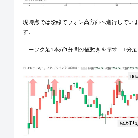
JPモルガン「韓国レバレッジETFの
『Money1』
韓国『国民年金公団』株価暴落で200
『Money1』
現時点では陰線でウォン高方向へ進行していま
韓国政府「ニセＫ-ブランドを通報しよ
『Money1』
す。
韓国「橋が落ちました」⇒ 耐久性「な
『Money1』
ローソク足1本が1分間の値動きを示す「1分
韓国鉄鋼最大手『POSCO』ズブズブ沈
『Money1』
米国下院「韓国の公務員個人をターゲ
『Money1』
する差別。許してはおかぬ
韓国ボンクラ政策室長･金容範、株価
『Money1』
韓国半導体『SKハイニックス』2026
『Money1』
韓国･加徳島新国際空港「またも暗礁」の
『Money1』
【速報】韓国株式市場の暴落・本日07
『Money1』
発動！
IT産業は人を雇用する効果は低い。全
『Money1』