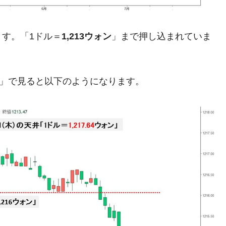
清算はほぼ終わった」
兆蒸発。
す。「1ドル＝
1,213ウォン
」まで押し込まれていま
うキャンペーン」⇒ あの名物教授も登場！
さすぎ」では。
足」で見ると以下のようになります。
む。営業利益80.2％も減少
ットにぶん殴る法案」提出！⇒ クーパン問題は合衆国企業に対
暴落に他人事のような発言。
年2Qの業績「史上最高益」当期純利益は前年同期比13.4倍に。
危機 ⇒ 10.7兆では損が出るからできない。
月29日(水)もサイドカー・サーキットブレイカーの二段コンボ
産業の半分未満しか雇用を生まない