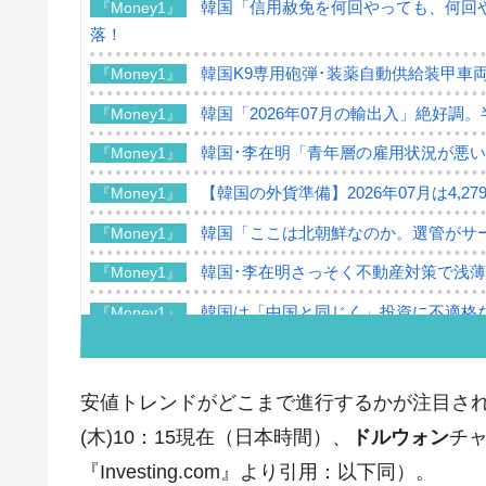
韓国「信用赦免を何回やっても、何回や
『Money1』
落！
韓国K9専用砲弾･装薬自動供給装甲車両
『Money1』
韓国「2026年07月の輸出入」絶好調
『Money1』
韓国･李在明「青年層の雇用状況が悪い
『Money1』
【韓国の外貨準備】2026年07月は4,2
『Money1』
韓国「ここは北朝鮮なのか。選管がサ
『Money1』
韓国･李在明さっそく不動産対策で浅
『Money1』
韓国は「中国と同じく」投資に不適格
『Money1』
『韓国銀行』が「金の保有量を増やし
『Money1』
韓国･外為取引量「1日当たり1,214.
『Money1』
安値トレンドがどこまで進行するかが注目さ
韓国･帰ってきた李在明。李在明を支持し
『Money1』
(木)10：15現在（日本時間）、
ドルウォン
チ
韓国大統領府ボンクラ政策室長が告発さ
『Investing.com』より引用：以下同）。
『Money1』