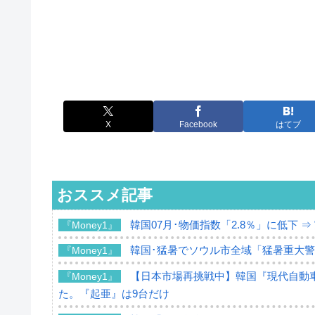
X
Facebook
はてブ
おススメ記事
韓国07月･物価指数「2.8％」に低下 
『Money1』
韓国･猛暑でソウル市全域「猛暑重大
『Money1』
【日本市場再挑戦中】韓国『現代自動車
『Money1』
た。『起亜』は9台だけ