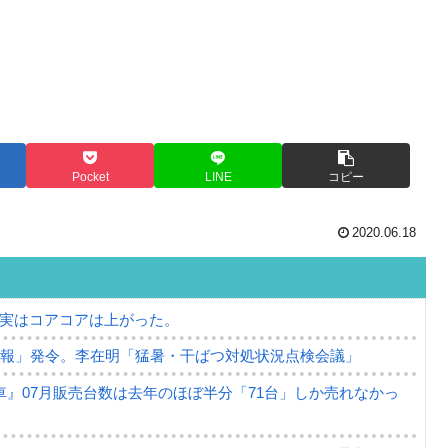
Pocket
LINE
コピー
2020.06.18
⇒ 実はコアコアは上がった。
警報」発令。李在明「猛暑・干ばつ対処状況点検会議」
』07月販売台数は去年のほぼ半分「71台」しか売れなかっ