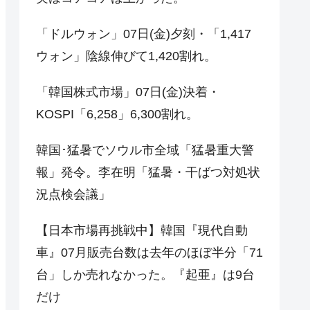
「ドルウォン」07日(金)夕刻・「1,417
ウォン」陰線伸びて1,420割れ。
「韓国株式市場」07日(金)決着・
KOSPI「6,258」6,300割れ。
韓国･猛暑でソウル市全域「猛暑重大警
報」発令。李在明「猛暑・干ばつ対処状
況点検会議」
【日本市場再挑戦中】韓国『現代自動
車』07月販売台数は去年のほぼ半分「71
台」しか売れなかった。『起亜』は9台
だけ