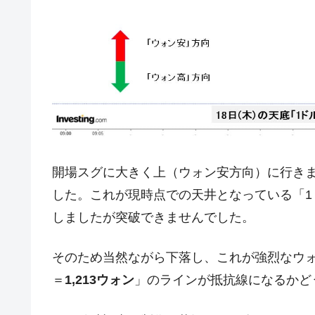
日本の誇る海洋資源調査船『白嶺』は先進技
Fact1
夏の甲子園、優勝校を最も多く輩出している
Fact1
今話題の「楽天ライオンズ」とは？
Fact1
奇跡の毛色「白毛馬」とは？
Fact1
全て勝つといくら？ 競馬GI競走で勝利騎手
Fact1
平成仮面ライダーの意外すぎるモチーフとは
Fact1
発表から2日で大崩壊、鳴かず飛ばずに終わ
Fact1
開場スグに大きく上（ウォン安方向）に行き
した。これが現時点での天井となっている「1
日本人マスターズ挑戦の歴史。松山以前に最
Fact1
しましたが突破できませんでした。
甲子園通算本塁打、最多の清原に次いで多く
Fact1
セレクトセールの高額取引馬が稼いだ金額と
Fact1
そのため当然ながら下落し、これが強烈なウ
＝
1,213ウォン
」のラインが抵抗線になるかど