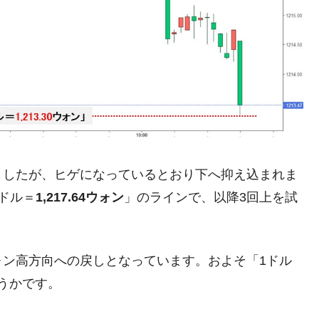
術の塊！
都道府県とは？
がもらえる賞金とは？
？
りそうなスーパーリーグとは？
ましたが、ヒゲになっているとおり下へ抑え込まれま
ドル＝
高位だった選手とは？
1,217.64ウォン
」のラインで、以降3回上を試
打っている意外な選手とは？
は？
ォン高方向への戻しとなっています。およそ「1ドル
うかです。