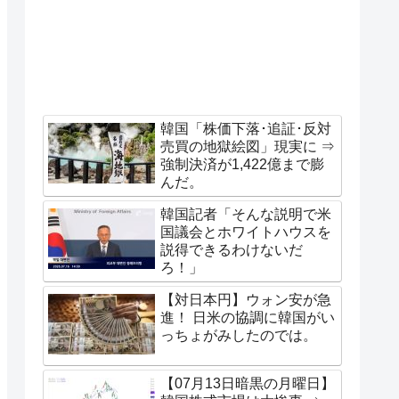
韓国「株価下落･追証･反対
売買の地獄絵図」現実に ⇒
強制決済が1,422億まで膨
んだ。
韓国記者「そんな説明で米
国議会とホワイトハウスを
説得できるわけないだ
ろ！」
【対日本円】ウォン安が急
進！ 日米の協調に韓国がい
っちょがみしたのでは。
【07月13日暗黒の月曜日】