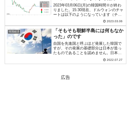
2023年03月06日(月)の韓国時間※が終わ
りました。15:30現在、ドルウォンのチャ
ートは以下のようになっています（チャ
ートは『Investing.com』より引用）。一
2023.03.06
時「1ドル＝1,299ウォン」までいったの
ですが、頭を押えられて戻...
「そもそも朝鮮半島には何もなか
韓国経済
った」のです
自国を先進国と呼ぶほど発展した韓国で
すが、その発展の基礎部分は日本が造っ
たものであることを認めません。日本の
資金と技術がなければ――日本によって
2022.07.27
併合された時代がなければ――韓国の近
代的な発展はあり得ませんでした。日本
が朝鮮を併合する前、すな...
広告