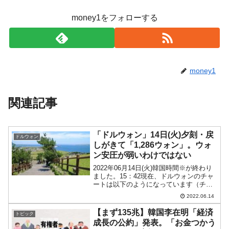
money1をフォローする
money1
関連記事
「ドルウォン」14日(火)夕刻・戻
ドルウォン
しがきて「1,286ウォン」。ウォ
ン安圧が弱いわけではない
2022年06月14日(火)韓国時間※が終わり
ました。15：42現在、ドルウォンのチャ
ートは以下のようになっています（チャ
ートは『Investing.com』より引用）。陰
2022.06.14
線が長くなりました。「1ドル＝1,286ウ
ォン」近辺の攻防となってい...
【まず135兆】韓国李在明「経済
トピック
成長の公約」発表。「お金つかう