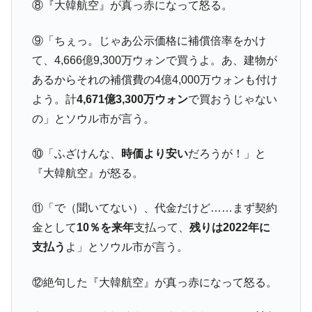
⑧『大韓航空』が真っ赤になって怒る。
【米韓激突案件】韓国消費者院が『クーパ
『Money1』
ン』1人当たり賠償10万ウォンを認定 ⇒ 総額3兆7,000億
⑨「ちぇっ。じゃあ公示価格に補償倍率をかけ
韓国で猛暑。南東部では干ばつ
『Money1』
て、4,666億9,300万ウォンで買うよ。あ、建物が
韓国型イージス搭載の次世代駆逐艦
『Money1』
あるからそれの補償費の4億4,000万ウォンも付け
「KDDX」1番艦、2032年竣工と公示
よう。計
4,671億3,300万ウォン
で買おうじゃない
【対日本円】ウォン安が急進！ 日米の協調
『Money1』
の」とソウル市が言う。
に韓国がいっちょがみしたのでは。
韓国政府『BYD』車への補助金を全廃 ⇒ 実
『Money1』
⑩「ふざけんな、
時価より安い
だろうが！」と
は韓国で『BYD』車は売れている。6カ月で対前年同期比
『大韓航空』が怒る。
1.9倍！
在韓米国大使スティールが着韓！⇒ さっそ
『Money1』
⑪「で（聞いてない）、代金だけど……まず契約
く空港に詰めかけ「出て行け！」「極右勢力」のプラカー
金として
10％を来年
支払って、
残りは2022年に
ドを掲げる「在韓反米勢力」
支払う
よ」とソウル市が言う。
韓国政府「2035年までに18.4GW規模のAIデ
『Money1』
ータセンター整備」⇒ だから無理だってば。
⑫絶句した『大韓航空』が真っ赤になって怒る。
JPモルガン「韓国レバレッジETFの清算は
『Money1』
ほぼ終わった」