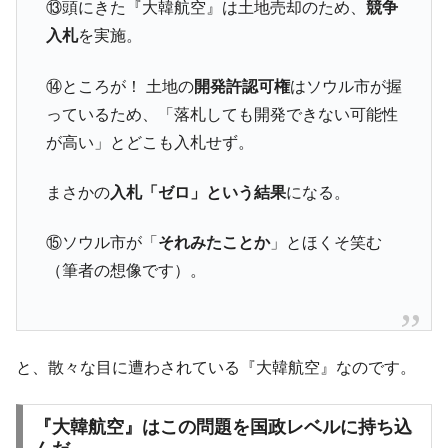
⑬頭にきた『大韓航空』は土地売却のため、
競争
韓国『国民年金公団』株価暴落で200兆蒸
『Money1』
入札
を実施。
発。
韓国政府「ニセＫ-ブランドを通報しようキ
⑭ところが！ 土地の
開発許認可権
はソウル市が握
『Money1』
ャンペーン」⇒ あの名物教授も登場！
っているため、「落札しても開発できない可能性
韓国「橋が落ちました」⇒ 耐久性「なさす
が高い」とどこも入札せず。
『Money1』
ぎ」では。
まさかの
入札「ゼロ」という結果
になる。
韓国鉄鋼最大手『POSCO』ズブズブ沈む。
『Money1』
営業利益80.2％も減少
⑮ソウル市が「
それみたことか
」とほくそ笑む
日本の誇る海洋資源調査船『白嶺』は先進技術の
Fact1
（筆者の想像です）。
塊！
夏の甲子園、優勝校を最も多く輩出している都道
Fact1
府県とは？
今話題の「楽天ライオンズ」とは？
Fact1
と、散々な目に遭わされている『大韓航空』なのです。
奇跡の毛色「白毛馬」とは？
Fact1
『大韓航空』はこの問題を国政レベルに持ち込
全て勝つといくら？ 競馬GI競走で勝利騎手がもら
Fact1