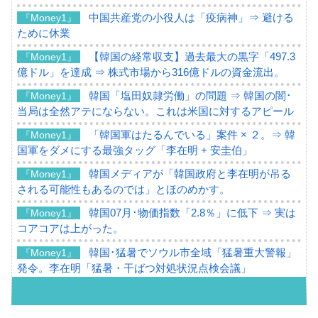
中国共産党の小役人は「疫病神」⇒ 避ける
『Money1』
ために休業
【韓国の経常収支】過去最大の黒字「497.3
『Money1』
億ドル」を達成 ⇒ 株式市場から316億ドルの資金流出。
韓国「塩田奴隷労働」の問題 ⇒ 韓国の闇･
『Money1』
当局は全然アテにならない。これは米国に対するアピール
「韓国軍はたるんでいる」案件 × ２。⇒ 韓
『Money1』
国軍をダメにする最強タッグ「李在明 + 安圭伯」
韓国メディアが「韓国政府と李在明が吊る
『Money1』
される可能性もあるのでは」とほのめかす。
韓国07月･物価指数「2.8％」に低下 ⇒ 実は
『Money1』
コアコアは上がった。
韓国･猛暑でソウル市全域「猛暑重大警報」
『Money1』
発令。李在明「猛暑・干ばつ対処状況点検会議」
【日本市場再挑戦中】韓国『現代自動車』
『Money1』
07月販売台数は去年のほぼ半分「71台」しか売れなかっ