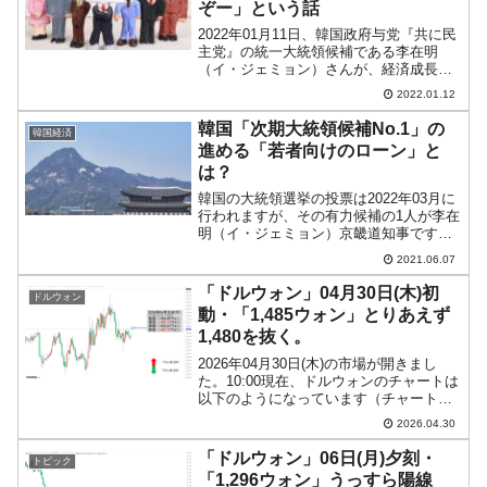
ぞー」という話
2022年01月11日、韓国政府与党『共に民
主党』の統一大統領候補である李在明
（イ・ジェミョン）さんが、経済成長戦
略について公約を発表しました。高句麗
2022.01.12
の騎兵のようにデジタル産業・技術領土
を拡張する先に明らかにされた「555公
韓国「次期大統領候補No.1」の
韓国経済
約」（世界第5位...
進める「若者向けのローン」と
は？
韓国の大統領選挙の投票は2022年03月に
行われますが、その有力候補の1人が李在
明（イ・ジェミョン）京畿道知事です。
李知事は韓国メディアではときに「次期
2021.06.07
大統領候補No.1」といわれることがあり
ます。李知事は、文在寅大統領と同じ現
「ドルウォン」04月30日(木)初
ドルウォン
政府与党『共...
動・「1,485ウォン」とりあえず
1,480を抜く。
2026年04月30日(木)の市場が開きまし
た。10:00現在、ドルウォンのチャートは
以下のようになっています（チャートは
『Investing.com』より引用）。ローソク
2026.04.30
足の調整が入って変わったプライスアク
ションになっています。とりあえず...
「ドルウォン」06日(月)夕刻・
トピック
「1,296ウォン」うっすら陽線