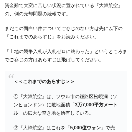
た。『起亜』は9台だけ
資金難で大変に苦しい状況に置かれている『大韓航空』
韓国「信用赦免を何回やっても、何回やっ
『Money1』
の、例の売却問題の続報です。
ても」⇒ 257万人赦免したのに60万人がまた延滞者に転
落！
まだこの面白い件についてご存じのない方は先に以下の
韓国K9専用砲弾･装薬自動供給装甲車両･珍
『Money1』
「これまでのあらすじ」をお読みください。
兵器「K10」が改良に乗り出す。
韓国「2026年07月の輸出入」絶好調。半導
『Money1』
「土地の競争入札が入札ゼロに終わった」というところま
体だけで410億ドル、輸出全体の41％もある
でご存じの方はあらすじは飛ばしてください。
韓国･李在明「青年層の雇用状況が悪い。せ
『Money1』
や、若者に起業させよう」⇒ どんな雇用対策だソレ。
＜＜これまでのあらすじ＞＞
【韓国の外貨準備】2026年07月は4,279億ド
『Money1』
ル。外平債の発行「19.4億ドル」
①『大韓航空』は、ソウル市の鍾路区松峴洞（ソ
韓国「ここは北朝鮮なのか。選管がサーバ
『Money1』
ンヒョンドン）に敷地面積「
3万7,000平方メート
ーにウソのデータを入力したのは明白だ」
ル
」の広大な空き地を所有している。
韓国･李在明さっそく不動産対策で浅薄な発
『Money1』
言。
②『大韓航空』はこれを「
5,000億ウォン
」で売
韓国は「中国と同じく」投資に不適格な国