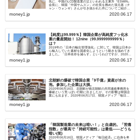
先に、中国のLCD製造業の父といわれる王東升『ESWIN』
会長に、韓国「中国サムスン」の社長を務めた張元基（チ
ャン・ウォンギ）さんが引き抜かれた件についてご紹介し
ました。張さんは、新たに設立された『イーシーウェイテ
money1.jp
2020.06.17
クノロジーグループ有限会社...
【純度は99.999％】韓国企業が高純度フッ化水
素の量産開始！ 12nine（99.9999999999％）
は？
2019年の「日本の輸出管理強化」に対して、韓国は日本か
ら輸入していた素材を国産化しようという動きを強めてき
ました。「日本依存を減らす」というわけですが、2020年
06月17日韓国メディア『毎日経済』に興味深い記事が出ま
money1.jp
2020.06.17
した。韓国企業『SK...
北朝鮮の爆破で韓国企業「9千億」資産が水の
泡。参加した企業は大損。
2020年06月16日、北朝鮮が南北朝鮮の共同連絡事務所を
爆破という荒っぽい行動に出ましたが、その影響は韓国企
業にも出ます。2020年06月17日、韓国メディア『毎日経
済』に「開城工業団地」について指摘する記事が出まし
た。融和政策で誕生した...
money1.jp
2020.06.17
「韓国製造業の未来は暗い！」と自虐的。「苦痛
指数」が最高で「持続可能性」は最低――どうも
暗い(笑)
2020年06月16日、韓国メディア『毎日経済』に自身を卑