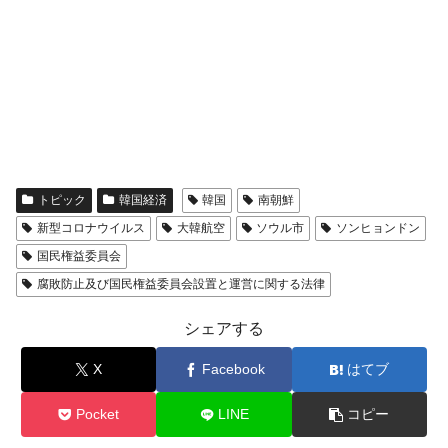
トピック
韓国経済
韓国
南朝鮮
新型コロナウイルス
大韓航空
ソウル市
ソンヒョンドン
国民権益委員会
腐敗防止及び国民権益委員会設置と運営に関する法律
シェアする
X
Facebook
はてブ
Pocket
LINE
コピー