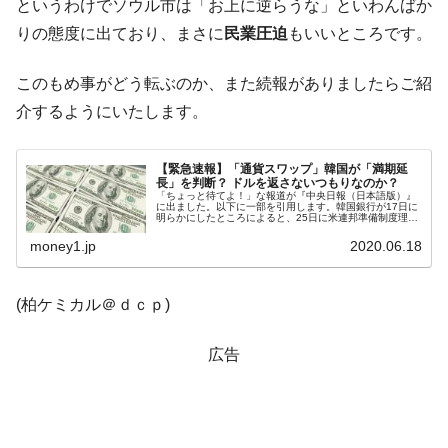
というわけでソウル市は「お上に逆らうな」といわんばか
りの態度に出ており、まさに
民業圧迫
もいいところです。
このもめ事がどう転ぶのか、また続報がありましたらご紹
介するようにいたします。
【緊急速報】「通貨スワップ」韓国が「満期延
長」を判断？ ドルを返さないつもりなのか？
「ちょっと待てよ！」な報道が『中央日報（日本語版）』
に出ました。以下に一部を引用します。韓国銀行が17日に
明らかにしたところによると、25日に米連邦準備制度理事
会（FRB）との通貨スワップ※1資金を活用した競争入札
方式の外貨貸付79億2,0...
money1.jp
2020.06.18
(柏ケミカル＠ｄｃｐ)
広告