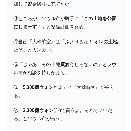
『Money1』
却して資金繰りに充てたい。
だ。
『韓国銀行』が「金の保有量を増やしま
『Money1』
③ところが、ソウル市が勝手に「
この土地を公園
す」⇒「金を経由するドル入手」手段ではないのか？
にしまーす！
」と整備計画を発表。
韓国･外為取引量「1日当たり1,214.4億ド
『Money1』
ル」まで拡大 ⇒ 海外資金の動きに強く左右される状態
④当然『大韓航空』は「ふざけるな！
オレの土地
韓国･帰ってきた李在明。李在明を支持しな
『Money1』
だぞ」とカンカン。
い「50.5％」に上昇
⑤「じゃあ、その土地
買おう
じゃないの」とソウ
韓国大統領府ボンクラ政策室長が告発され
『Money1』
た ⇒ 国家が行った恐るべき株価操作であり、空前の国政壟
ル市が相談を持ちかける。
断
韓国･警察職員が「丸刈りになって抗議活
『Money1』
⑥「
5,000億ウォン
だよ」と『大韓航空』が答え
動」
る。
中国だけが鉄鋼輸出を異常増加させる ⇒ 中
『Money1』
国の過剰生産が世界を蝕む。
⑦「
2,000億ウォン
(台)で買うよ。それでいいだ
ろ」とソウル市が言う。
韓国製造業「半導体絶好調」のウラで他業
『Money1』
種は全般的「不調」⇒ PSIが示す現況は決して良くない。