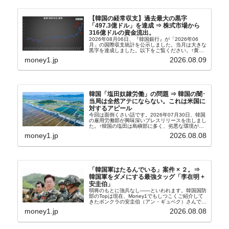
【韓国の経常収支】過去最大の黒字
「497.3億ドル」を達成 ⇒ 株式市場から
316億ドルの資金流出。
2026年08月06日、『韓国銀行』が「2026年06
月」の国際収支統計を公示しました。当月は大きな
黒字を達成しました。以下をご覧ください。↑黄色
の傾向ペンでフォーカスしているのが2026年06月
money1.jp
2026.08.09
の経常収支です。2026年06月貿易収支：4...
韓国「塩田奴隷労働」の問題 ⇒ 韓国の闇･
当局は全然アテにならない。これは米国に
対するアピール
今回は面倒くさい話です。2026年07月30日、韓国
の雇用労働部が興味深いプレスリリースを出しまし
た。↑韓国の塩田は島嶼部に多く、劣悪な環境が一
般に見られることが少ないため、事件の発覚を妨げ
money1.jp
2026.08.08
たといわれます（後述）。これは、いわゆる「塩田
奴隷...
「韓国軍はたるんでいる」案件 × ２。⇒
韓国軍をダメにする最強タッグ「李在明 +
安圭伯」
弱将のもとに強兵なし――といわれます。韓国国防
部のTopは現在、Money1でもしつこくご紹介して
きたボンクラの安圭伯（アン・ギュベク）さんで
す。↑経済的無知蒙昧な李在明（イ・ジェミョン）
money1.jp
2026.08.08
さんと「韓国初の文官上がり」の国防部長官安圭伯
（アン...