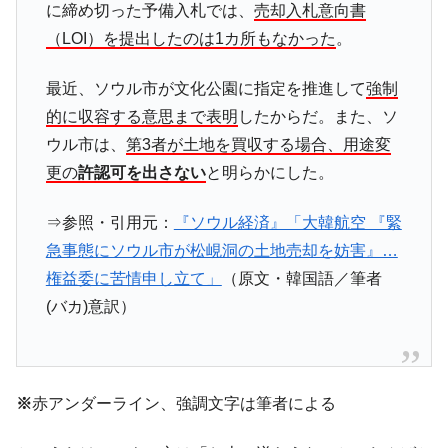
に締め切った予備入札では、
売却入札意向書
（LOI）を提出したのは1カ所もなかった
。
最近、ソウル市が文化公園に指定を推進して
強制
的に収容する意思まで表明
したからだ。また、ソ
ウル市は、
第3者が土地を買収する場合、用途変
更の
許認可を出さない
と明らかにした。
⇒参照・引用元：
『ソウル経済』「大韓航空 『緊
急事態にソウル市が松峴洞の土地売却を妨害』…
権益委に苦情申し立て」
（原文・韓国語／筆者
(バカ)意訳）
※
赤アンダーライン、強調文字は筆者による