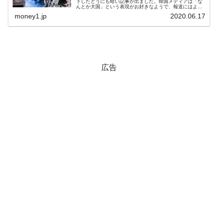
下したどうにも暗い記事が出ました。韓国メディアは「な
んとか大国」という表現がお好きなようで、報道にはよく
登場しますが、製造業大国というのがあって、そのTop5は
money1.jp
2020.06.17
「アメリカ合衆国」「ド...
広告