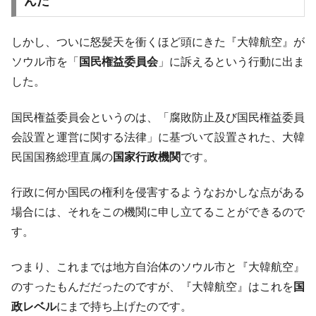
んだ
える賞金とは？
平成仮面ライダーの意外すぎるモチーフとは？
Fact1
しかし、ついに怒髪天を衝くほど頭にきた『大韓航空』が
発表から2日で大崩壊、鳴かず飛ばずに終わりそう
Fact1
ソウル市を「
国民権益委員会
」に訴えるという行動に出ま
なスーパーリーグとは？
した。
日本人マスターズ挑戦の歴史。松山以前に最高位
Fact1
だった選手とは？
国民権益委員会というのは、「腐敗防止及び国民権益委員
甲子園通算本塁打、最多の清原に次いで多く打っ
Fact1
会設置と運営に関する法律」に基づいて設置された、大韓
ている意外な選手とは？
民国国務総理直属の
国家行政機関
です。
セレクトセールの高額取引馬が稼いだ金額とは？
Fact1
行政に何か国民の権利を侵害するようなおかしな点がある
場合には、それをこの機関に申し立てることができるので
す。
つまり、これまでは地方自治体のソウル市と『大韓航空』
のすったもんだだったのですが、『大韓航空』はこれを
国
政レベル
にまで持ち上げたのです。